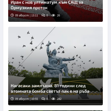
Иран с нов ултиматум към САЩ за
Ормузкия проток
09 август | 13:11
0
26
Нагасаки замлъкна. 81 години след
атомната бомба светът пак е на ръба
09 август | 10:55
0
282
Снимка: Киодо