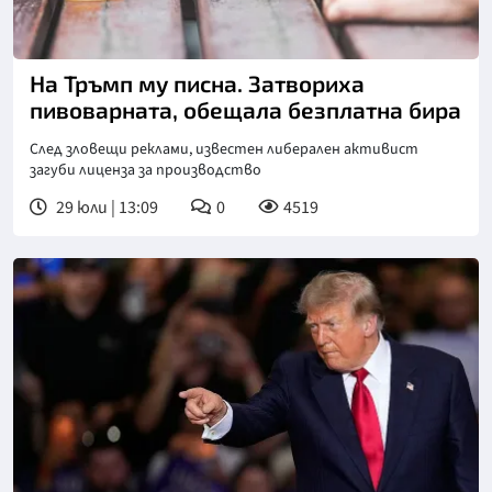
Снимка: goggle
На Тръмп му писна. Затвориха
пивоварната, обещала безплатна бира
След зловещи реклами, известен либерален активист
загуби лиценза за производство
29 юли | 13:09
0
4519