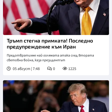
Снимка: Асошиейтед прес
Тръмп стегна примката! Последно
предупреждение към Иран
Предотвратихме най-голямата атака след Втората
световна война, каза президентът
05 август | 7:48
0
1225