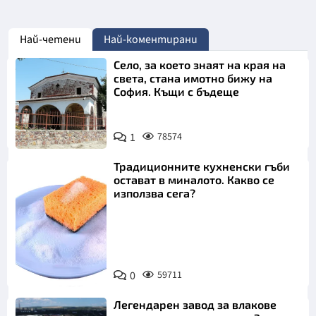
Най-четени
Най-коментирани
Село, за което знаят на края на
света, стана имотно бижу на
София. Къщи с бъдеще
1
78574
Традиционните кухненски гъби
остават в миналото. Какво се
използва сега?
Снимка:
0
59711
Пиксабей
Легендарен завод за влакове