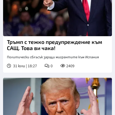
Снимка: АП/БТА
Тръмп с тежко предупреждение към
САЩ. Това ви чака!
Политически сблъсък заради мигрантите към Испания
31 юли | 18:27
0
2409