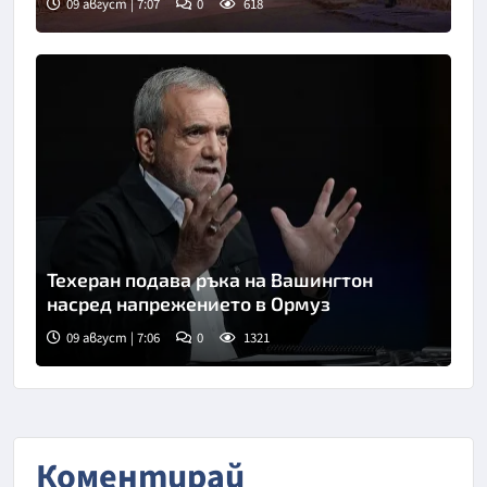
09 август | 7:07
0
618
Техеран подава ръка на Вашингтон
насред напрежението в Ормуз
09 август | 7:06
0
1321
Коментирай