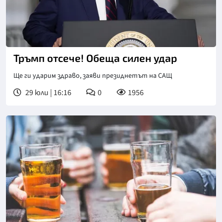
Снимка: ЕПА/БГНЕС
Тръмп отсече! Обеща силен удар
Ще ги ударим здраво, заяви президнетът на САЩ
29 юли | 16:16
0
1956