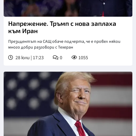
Снимка: АП/БТА
Напрежение. Тръмп с нова заплаха
към Иран
Президентът на САЩ обаче подчерта, че е провел някои
много добри разговори с Техеран
28 юли | 17:23
0
1055