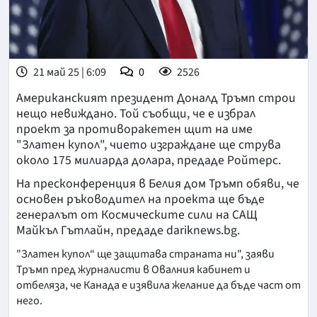
21 май 25 | 6:09
0
2526
Американският президент Доналд Тръмп строи
нещо невиждано. Той съобщи, че е избрал
проект за противоракетен щит на име
"Златен купол", чието изграждане ще струва
около 175 милиарда долара, предаде Ройтерс.
На пресконференция в Белия дом Тръмп обяви, че
основен ръководител на проекта ще бъде
генералът от Космическите сили на САЩ
Майкъл Гътлайн, предаде dariknews.bg.
"Златен купол“ ще защитава страната ни", заяви
Тръмп пред журналисти в Овалния кабинет и
отбеляза, че Канада е изявила желание да бъде част от
него.