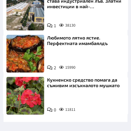
става индустриален лъв. Златни
инвестиции в най-
аристократичния ни град
1
38130
Любимото лятно ястие.
Перфектната имамбаялдъ
2
15990
Кухненско средство помага да
съживим изсъхналото мушкато
0
11811