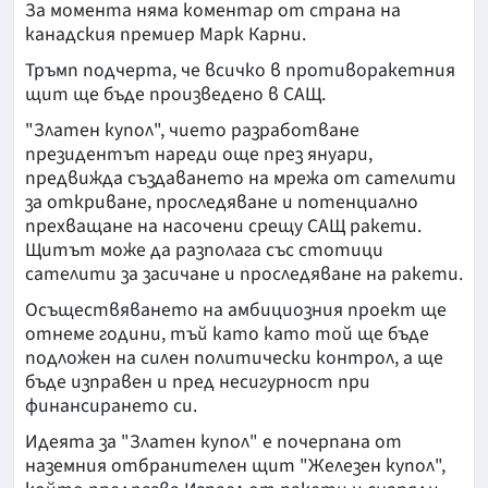
За момента няма коментар от страна на
канадския премиер Марк Карни.
Тръмп подчерта, че всичко в противоракетния
щит ще бъде произведено в САЩ.
"Златен купол", чието разработване
президентът нареди още през януари,
предвижда създаването на мрежа от сателити
за откриване, проследяване и потенциално
прехващане на насочени срещу САЩ ракети.
Щитът може да разполага със стотици
сателити за засичане и проследяване на ракети.
Осъществяването на амбициозния проект ще
отнеме години, тъй като като той ще бъде
подложен на силен политически контрол, а ще
бъде изправен и пред несигурност при
финансирането си.
Идеята за "Златен купол" е почерпана от
наземния отбранителен щит "Железен купол",