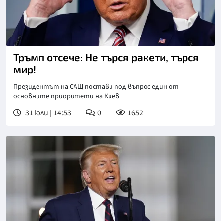
Тръмп отсече: Не търся ракети, търся
мир!
Президентът на САЩ постави под въпрос един от
основните приоритети на Киев
31 юли | 14:53
0
1652