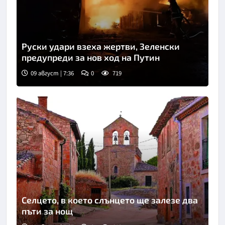
Руски удари взеха жертви, Зеленски
предупреди за нов ход на Путин
09 август | 7:36
0
719
Селцето, в което слънцето ще залезе два
пъти за нощ