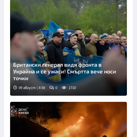
Британски генерал видя фронта в
Украйна и се ужаси! Смъртта вече носи
точки
09 август | 8:58
0
1710
Снимка: Укринформ