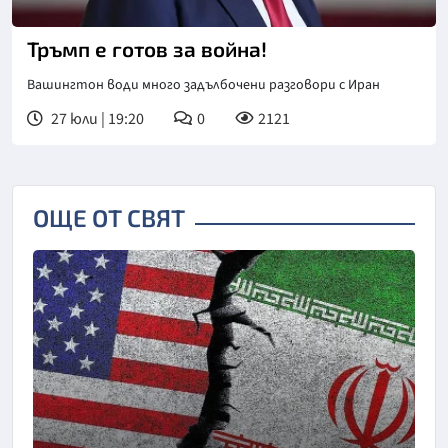
Тръмп е готов за война!
Вашингтон води много задълбочени разговори с Иран
27 юли | 19:20
0
2121
ОЩЕ ОТ СВЯТ