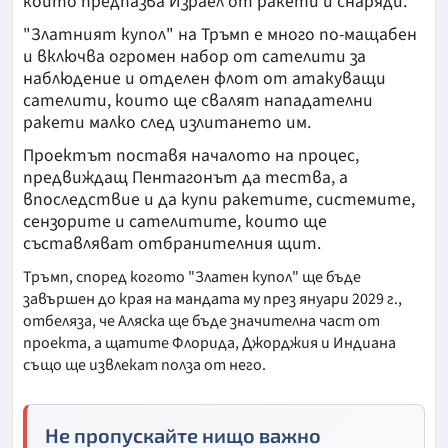
който предпазва Израел от ракети и снаряди.
"Златният купол" на Тръмп е много по-мащабен
и включва огромен набор от сателити за
наблюдение и отделен флот от атакуващи
сателити, които ще свалят нападателни
ракети малко след излитането им.
Проектът поставя началото на процес,
предвиждащ Пентагонът да тества, а
впоследствие и да купи ракетите, системите,
сензорите и сателитите, които ще
съставляват отбранителния щит.
Тръмп, според когото "Златен купол" ще бъде
завършен до края на мандата му през януари 2029 г.,
отбеляза, че Аляска ще бъде значителна част от
проекта, а щатите Флорида, Джорджия и Индиана
също ще извлекат полза от него.
Не пропускайте нищо важно