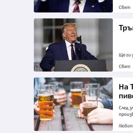
Свят
Тръ
Ще ги 
Свят
Снимка: ЕПА/БГНЕС
На 
пив
След з
произ
Любо