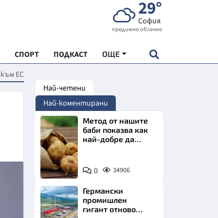
29°
София
предимно облачно
СПОРТ
ПОДКАСТ
ОЩЕ
 към ЕС
Най-четени
НДАРТ
Най-коментирани
АДЕМИЯ "ЧУДЕСАТА НА БЪЛГАРИЯ"
Метод от нашите
баби показва как
най-добре да
Е
съхраняваме
картофите у дома
Снимка:
0
34906
Пиксабей
Германски
СКАТА ХРАНА
промишлен
гигант отново
АРСКАТА ИКОНОМИКА