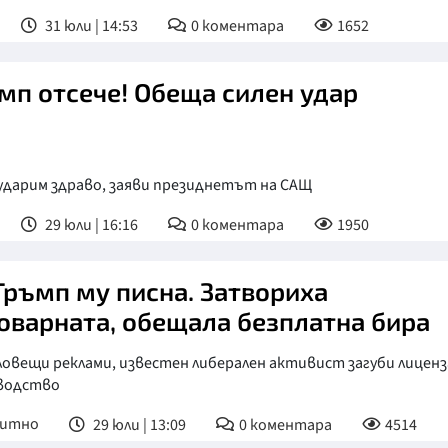
31 юли | 14:53
0
коментара
1652
мп отсече! Обеща силен удар
ударим здраво, заяви президнетът на САЩ
29 юли | 16:16
0
коментара
1950
Тръмп му писна. Затвориха
оварната, обещала безплатна бира
ловещи реклами, известен либерален активист загуби лиценз
водство
питно
29 юли | 13:09
0
коментара
4514