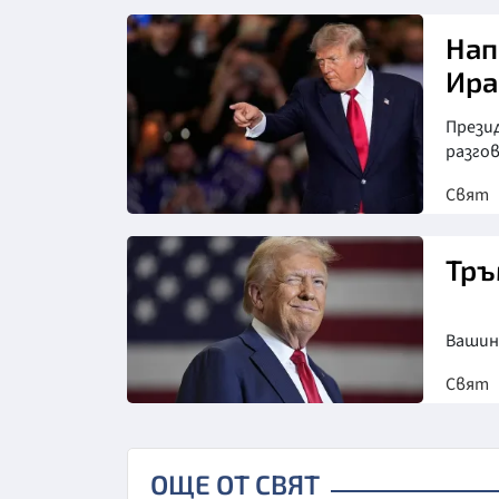
Снимка: goggle
Нап
Ира
Презид
разгов
Свят
Снимка: АП/БТА
Тръ
Вашин
Свят
ОЩЕ ОТ СВЯТ