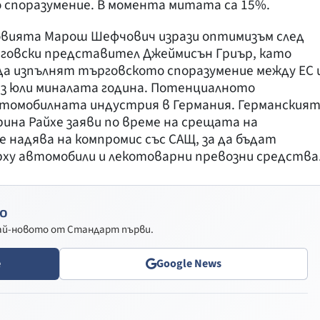
 споразумение. В момента митата са 15%.
овията Марош Шефчович изрази оптимизъм след
рговски представител Джеймисън Гриър, като
да изпълнят търговското споразумение между ЕС 
ез юли миналата година. Потенциалното
автомобилната индустрия в Германия. Германския
на Райхе заяви по време на срещата на
е надява на компромис със САЩ, за да бъдат
рху автомобили и лекотоварни превозни средства
о
най-новото от Стандарт първи.
e
Google News