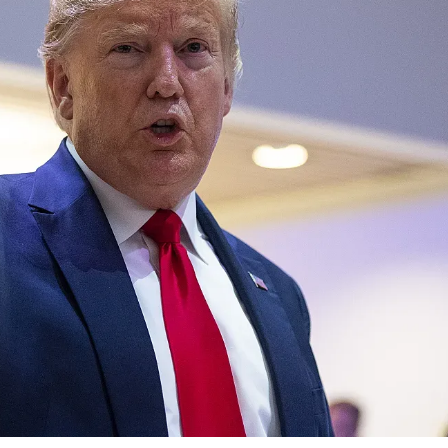
КУЛТУРА
ПРАВОСЪДИЕ
КРИМИ
КИБЕРЗАЩИТ
ВЯРА
ОБЯВИ
ВОЙНАТА В У
ВРЕМЕТО