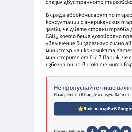
спазил двустранното търговско
В сряда еврокомисарят по търг
консултации с американския тъ
заяви, че двете страни трябва 
САЩ, което беше договорено пр
увеличение би засегнало силно 
министър на икономиката Катери
министрите от Г-7 в Париж, че с
избегнати по-високите мита въ
Не пропускайте нищо важн
Намерете ни в Google и получавайте 
Виж ни първи в Googl
Последвайте ни: