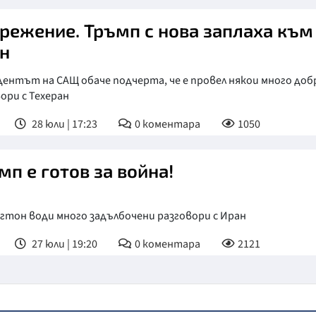
режение. Тръмп с нова заплаха към
н
ентът на САЩ обаче подчерта, че е провел някои много доб
ори с Техеран
28 юли | 17:23
0
коментара
1050
мп е готов за война!
гтон води много задълбочени разговори с Иран
27 юли | 19:20
0
коментара
2121