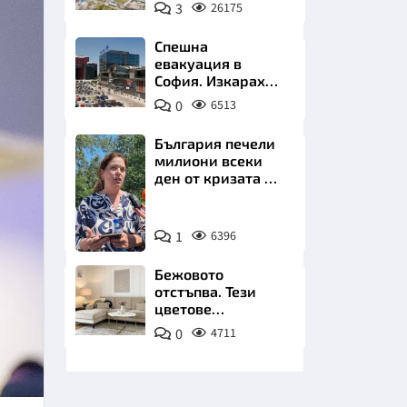
позлатява наш
3
26175
град
Спешна
евакуация в
София. Изкараха
хиляди на
0
6513
улицата
НИЦИ
България печели
милиони всеки
ден от кризата по
Дунав
Снимка:
КРАЙНА
1
6396
БТА
Бежовото
отстъпва. Тези
цветове
превземат
0
4711
всекидневната
през 2026 г.