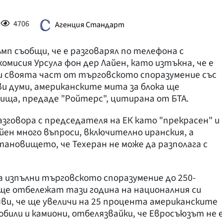
4706
Агенция Стандарт
п съобщи, че е разговарял по телефона с
мисия Урсула фон дер Лайен, като изтъкна, че е
лни своята част от търговското споразумение със
ви думи, американските мита за блока ще
ища, предаде "Ройтерс", цитирана от БТА.
говора с председателя на ЕК като "прекрасен" и
айен много въпроси, включително иранския, а
тановището, че Техеран не може да разполага с
да изпълни търговското споразумение до 250-
ще отбележат тази година на националния си
бяви, че ще увеличи на 25 процента американските
били и камиони, отбелязвайки, че Евросъюзът не 