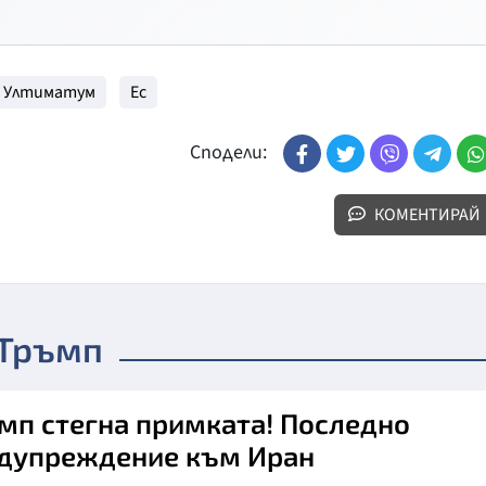
Ултиматум
Ес
Сподели:
КОМЕНТИРАЙ
 Тръмп
мп стегна примката! Последно
дупреждение към Иран