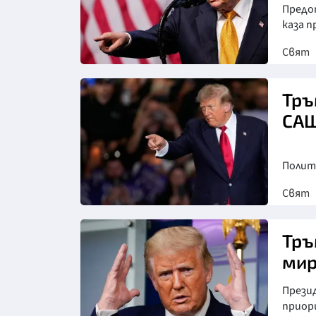
Предо
каза 
Свят
Снимка: Асошиейтед прес
Тръ
САЩ
Полит
Свят
Снимка: АП/БТА
Тръ
мир
Прези
приор