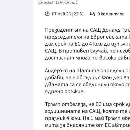
Снимка: ЕПА/БГНЕС
07 май 26 | 22:51
0
коментара
Президентът на САЩ Доналд Тръм
председателя на Европейската ко
дал срок на ЕС до 4 юли да изпъ
САЩ. В противен случай, по него
достигнат много по-високи равн
Лидерът на Щатите определи раз
добави, че е обсъдил с Фон дер Л
двамата са се обединили около с
ядрено оръжие.
Тръмп отбеляза, че ЕС има срок 
годишнината на САЩ, която те 
празник 4 юли. На 1 май Тръмп о
мита за внасяните от ЕС автомо