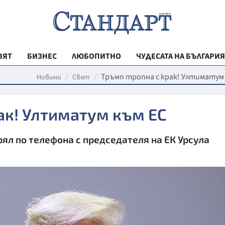
ВЯТ
БИЗНЕС
ЛЮБОПИТНО
ЧУДЕСАТА НА БЪЛГАРИЯ
РЕГИОНАЛНИ
Тръмп тропна с крак! Ултиматум
Новини
Свят
ВЕСТНИК СТА
ак! Ултиматум към ЕС
МЛАДЕЖКА АК
ЗДРАВЕ
ял по телефона с председателя на ЕК Урсула
ОБРАЗОВАНИ
МОЯТ ГРАД
ТЕХНОЛОГИИ
ДА!НА БЪЛГАР
ДА! НА БЪЛГ