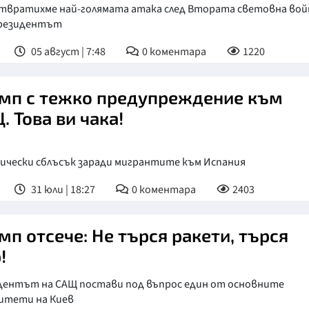
твратихме най-голямата атака след Втората световна вой
президентът
05 август | 7:48
0
коментара
1220
мп с тежко предупреждение към
. Това ви чака!
ически сблъсък заради мигрантите към Испания
31 юли | 18:27
0
коментара
2403
мп отсече: Не търся ракети, търся
!
дентът на САЩ постави под въпрос един от основните
итети на Киев