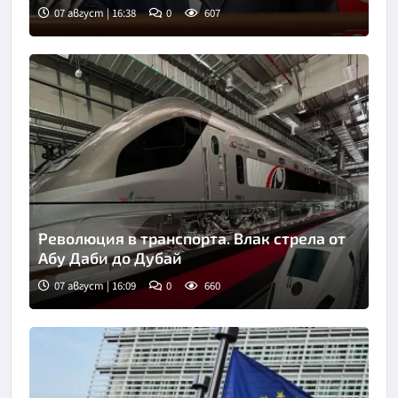
07 август | 16:38
0
607
Революция в транспорта. Влак стрела от
Абу Даби до Дубай
07 август | 16:09
0
660