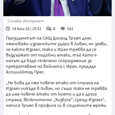
Снимка: Интернет
14 юни 26 | 19:52
0
543
Президентът на САЩ Доналд Тръмп днес
омаловажи израелските удари в Ливан, но заяви,
че както Израел, така и Иран трябва да се
въздържат от подобни атаки, тъй като е
напът да бъде сключено споразумение за
прекратяване на войната с Иран, предаде
Асошиейтед Прес.
„Не бива да има повече атаки от страна на
Израел никъде в Ливан, но също така не трябва
да има повече атаки от която и да е друга
страна, включително „Хизбула“, срещу Израел“,
написа Тръмп в профила си в социалните мрежи.