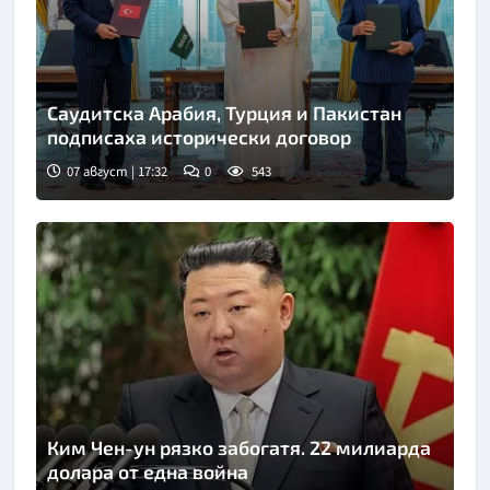
Саудитска Арабия, Турция и Пакистан
подписаха исторически договор
07 август | 17:32
0
543
Снимка: Саудитска новинарска агенция
Ким Чен-ун рязко забогатя. 22 милиарда
долара от една война