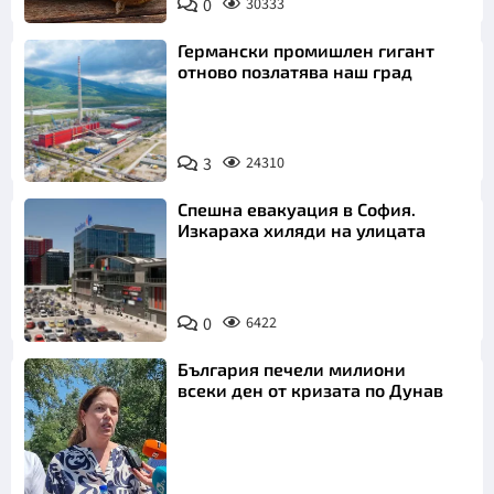
0
30333
Пиксабей
Германски промишлен гигант
отново позлатява наш град
3
24310
Спешна евакуация в София.
Изкараха хиляди на улицата
0
6422
България печели милиони
всеки ден от кризата по Дунав