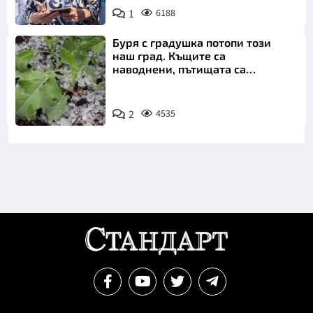
1
6188
Снимка: БТА
Буря с градушка потопи този
наш град. Къщите са
наводнени, пътищата са
блокирани
2
4535