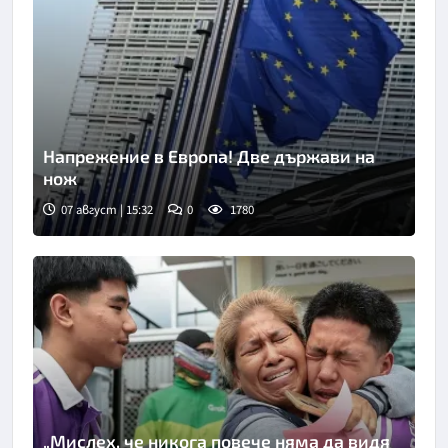
Напрежение в Европа! Две държави на
нож
07 август | 15:32
0
1780
Снимка: АП/БТА
„Мислех, че никога повече няма да видя