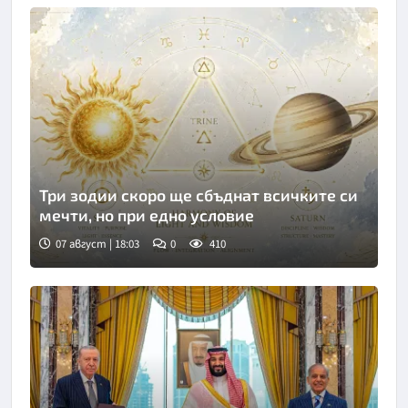
Три зодии скоро ще сбъднат всичките си
мечти, но при едно условие
07 август | 18:03
0
410