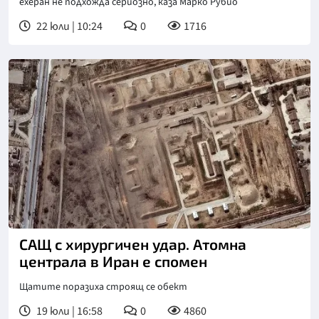
ехеран не подхожда сериозно, каза Марко Рубио
22 юли | 10:24
0
1716
САЩ с хирургичен удар. Атомна
централа в Иран е спомен
Щатите поразиха строящ се обект
19 юли | 16:58
0
4860