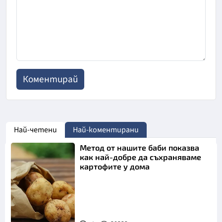
Най-четени
Най-коментирани
Метод от нашите баби показва
как най-добре да съхраняваме
картофите у дома
Снимка: