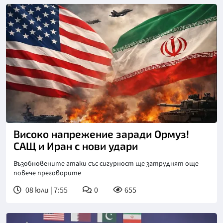
Високо напрежение заради Ормуз!
САЩ и Иран с нови удари
Възобновените атаки със сигурност ще затруднят още
повече преговорите
08 юли | 7:55
0
655