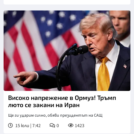
Снимка: Асошиейтед прес
Високо напрежение в Ормуз! Тръмп
люто се закани на Иран
Ще ги ударим силно, обяви президентът на САЩ
15 юли | 7:42
0
1423