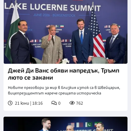
Джей Ди Ванс обяви напредък, Тръмп
люто се закани
Новите преговори за мир в Близкия изток са в Швейцария,
вицепрезидентът нарече срещата историческа
21 юни | 18:16
0
762