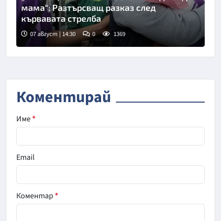
мама“: Разтърсващ разказ след
кървавата стрелба
07 август | 14:30
0
1369
Коментирай
Име
*
Email
Коментар
*