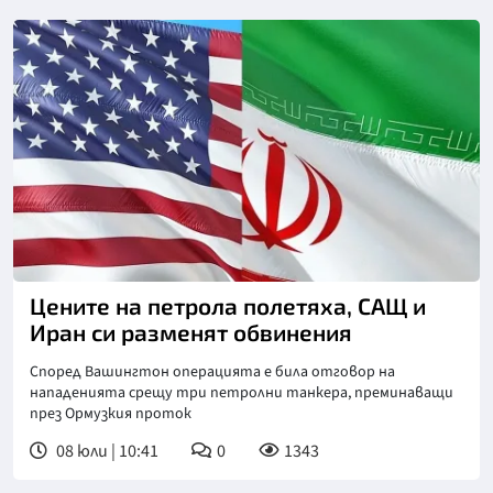
Цените на петрола полетяха, САЩ и
Иран си разменят обвинения
Според Вашингтон операцията е била отговор на
нападенията срещу три петролни танкера, преминаващи
през Ормузкия проток
08 юли | 10:41
0
1343