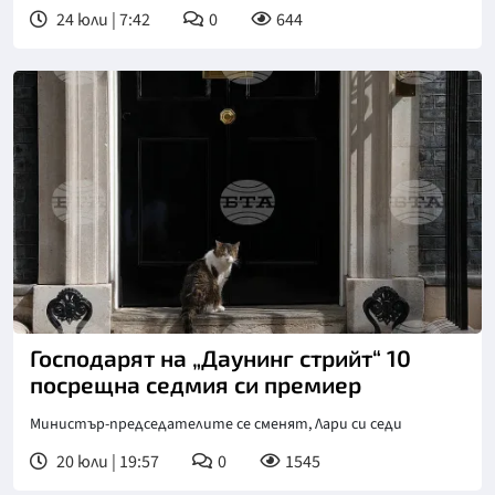
24 юли | 7:42
0
644
Господарят на „Даунинг стрийт“ 10
посрещна седмия си премиер
Министър-председателите се сменят, Лари си седи
20 юли | 19:57
0
1545