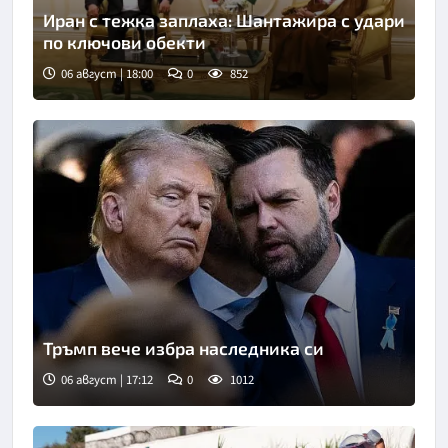
Иран с тежка заплаха: Шантажира с удари
по ключови обекти
06 август | 18:00
0
852
Снимка: БТА
Тръмп вече избра наследника си
06 август | 17:12
0
1012