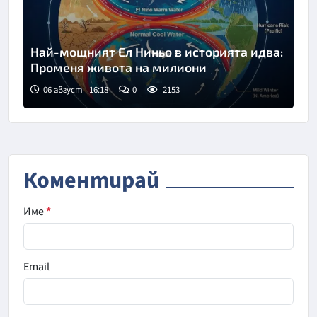
Най-мощният Ел Ниньо в историята идва:
Променя живота на милиони
06 август | 16:18
0
2153
Коментирай
Име
*
Email