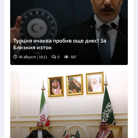
Турция очаква пробив още днес! За
Близкия изток
06 август | 18:11
0
687
Снимка: БТА