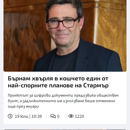
Снимка: Университет на Ливърпул
Бърнам хвърля в кошчето един от
най-спорните планове на Стармър
Проектът за цифрови документи предизвика обществен
бунт, а задължителното им използване беше отменено
още през януари
19 юли | 10:39
0
1220