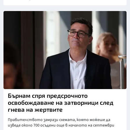
Снимка: ПА Медия
Бърнам спря предсрочното
освобождаване на затворници след
гнева на жертвите
Правителството замрази схемата, която можеше да
изведе около 700 осъдени още в началото на септември