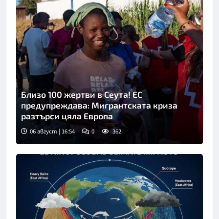
Близо 100 жертви в Сеута! ЕС
предупреждава: Мигрантската криза
разтърси цяла Европа
06 август | 16:54
0
362
Снимка: БТА