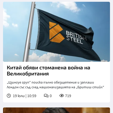
Китай обяви стоманена война на
Великобритания
„Цзингуе груп“ поиска пълно обезщетение и заплаши
Лондон със съд след национализацията на „Бритиш стийл“
19 юли | 10:59
0
719