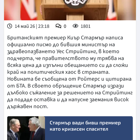
14 май 26 | 23:18
0
1801
Британският премиер Киър Стармър написа
официално писмо до бившия министър на
здравеопазването Уес Стрийтинг, в което
подчерта, че правителството му трябва на
всяка цена да изпълни обещанието си да сложи
край на политическия хаос в страната.
Новината бе съобщена от Ройтерс и цитирана
от БТА. В своето обръщение Стармър изрази
дълбоко съжаление за решението на Стрийтинг
да подаде оставка и да напусне заемания висок
държавен пост.
Стармър вади бивш премиер
като кризисен спасител