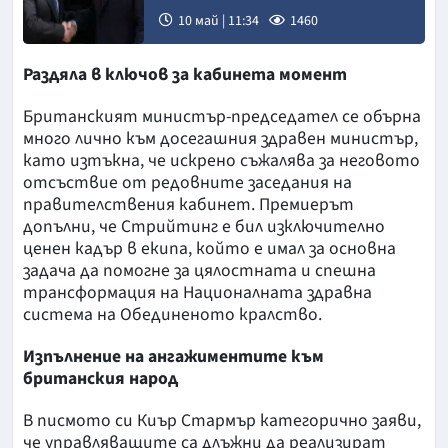
10 май | 11:34
1460
Снимка:
Раздяла в ключов за кабинета момент
Скай нюз
Британският министър-председател се обърна
много лично към досегашния здравен министър,
като изтъкна, че искрено съжалява за неговото
отсъствие от редовните заседания на
правителствения кабинет. Премиерът
допълни, че Стрийтинг е бил изключително
ценен кадър в екипа, който е имал за основна
задача да помогне за цялостната и спешна
трансформация на Националната здравна
система на Обединеното кралство.
Изпълнение на ангажиментите към
британския народ
В писмото си Киър Стармър категорично заяви,
че управляващите са длъжни да реализират