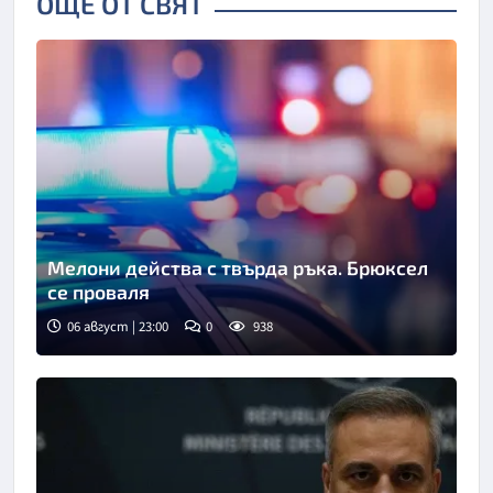
ОЩЕ ОТ СВЯТ
Мелони действа с твърда ръка. Брюксел
се проваля
06 август | 23:00
0
938