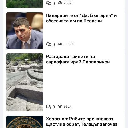
0
23921
Папараците от "Да, България" и
обсесията им по Пеевски
0
11278
Разгадаха тайните на
саркофага край Перперикон
Снимка:
Bulgaria ON
0
9524
AIR
Хороскоп: Рибите преживяват
щастлив обрат, Телецът започва