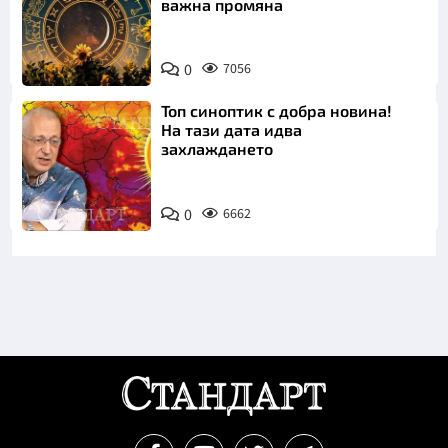
важна промяна
0
7056
Топ синоптик с добра новина!
На тази дата идва
захлаждането
0
6662