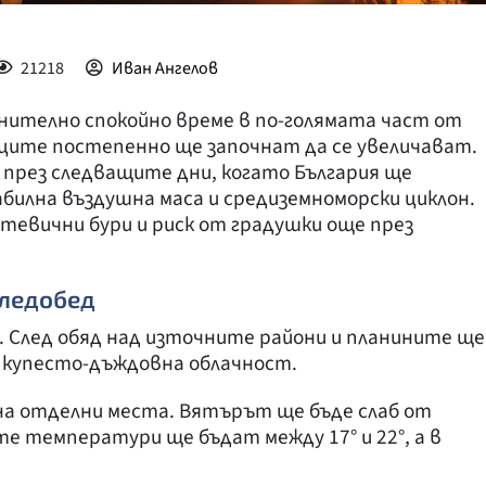
21218
Иван Ангелов
внително спокойно време в по-голямата част от
аците постепенно ще започнат да се увеличават.
през следващите дни, когато България ще
билна въздушна маса и средиземноморски циклон.
тевични бури и риск от градушки още през
следобед
. След обяд над източните райони и планините ще
и купесто-дъждовна облачност.
на отделни места. Вятърът ще бъде слаб от
е температури ще бъдат между 17° и 22°, а в