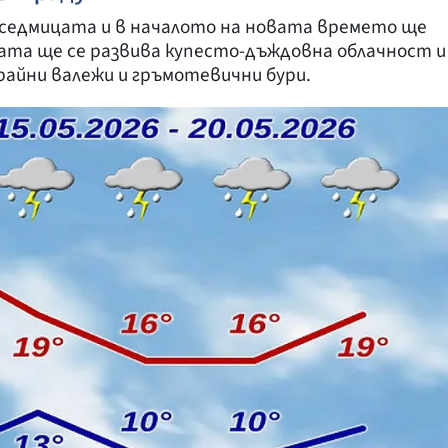
 седмицата и в началото на новата времето ще
ата ще се развива купесто-дъждовна облачност и
айни валежи и гръмотевични бури.