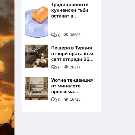
Традиционните
кухненски гъби
остават в
миналото. Какво
се използва сега?
Снимка:
0
38983
Пиксабей
НИЦИ
Пещера в Турция
отвори врата към
свят отпреди 86
000 години
0
26117
КРАЙНА
Уютна тенденция
от миналото
превзема
модерните кухни
0
16725