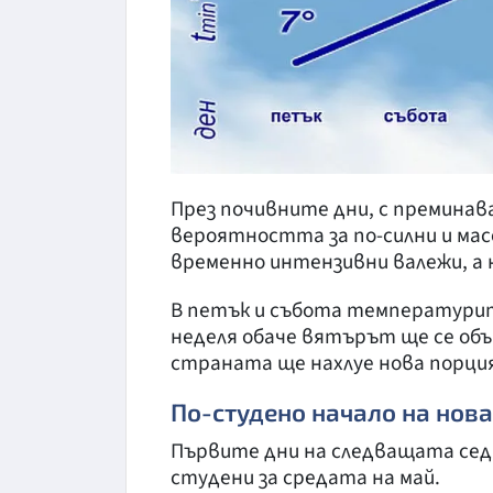
През почивните дни, с преминав
вероятността за по-силни и мас
временно интензивни валежи, а 
В петък и събота температурит
неделя обаче вятърът ще се обър
страната ще нахлуе нова порция
По-студено начало на нов
Първите дни на следващата се
студени за средата на май.