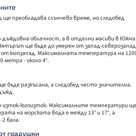
ините
д ще преобладава слънчево време, но следобед
о-дъждовна облачност, а в отделни масиви в Южна
 Вятърът ще бъде до умерен от запад-северозапад
а от югозапад. Максималната температура на 120
0 метра - около 4°.
 бъде разкъсана, а следобед често значителна.
дъжд.
от изток-югоизток. Максималните температури щ
рата на морската вода е между 13° и 17°, а
2 бала.
 от градушки