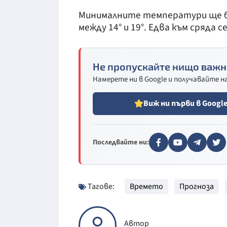
Минималните температури ще бъд
между 14° и 19°. Едва към сряда с
Не пропускайте нищо важн
Намерете ни в Google и получавайте 
Виж ни първи в Googl
Последвайте ни:
Тагове:
Времето
Прогноза
Автор