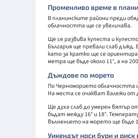
Променливо време в план
В планинските райони преди обя
облачността ще се увеличава.
Ще се развива купеста и купест
България ще превали слаб дъжд.
като за кратко ще се ориентир
метра ще бъде около 11°, а на 200
Дъждове по морето
По Черноморието облачността ще
На места се очакват валежи от 
Ще духа слаб до умерен вятър 
бъдат между 16° и 18°. Температу
вълнението на морето ще бъде 1-
Уикендът носи бури и риск