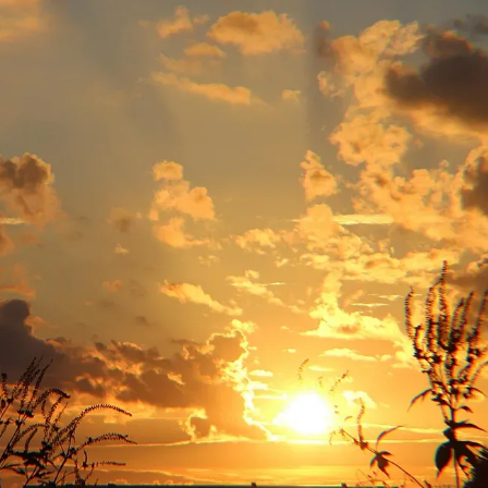
КУЛТУРА
ПРАВОСЪДИЕ
КРИМИ
КИБЕРЗАЩИТ
ВЯРА
ОБЯВИ
ВОЙНАТА В У
ВРЕМЕТО