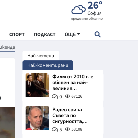
26°
София
предимно облачно
СПОРТ
ПОДКАСТ
ОЩЕ
уикенда
Най-четени
НДАРТ
Най-коментирани
АДЕМИЯ "ЧУДЕСАТА НА БЪЛГАРИЯ"
Филм от 2010 г. е
обявен за най-
великия
Е
психологически
0
67126
и
трилър в
историята
Радев свика
Съвета по
сигурността,
СКАТА ХРАНА
следва ключово
5
53108
изявление
АРСКАТА ИКОНОМИКА