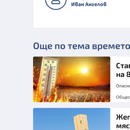
Иван Ангелов
Още по тема времет
Ста
на 
Опасн
Обще
Жег
мяс