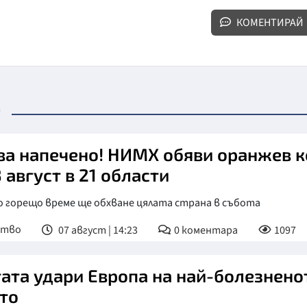
КОМЕНТИРАЙ
о
ва напечено! НИМХ обяви оранжев 
8 август в 21 области
о горещо време ще обхване цялата страна в събота
ство
07 август | 14:23
0
коментара
1097
ата удари Европа на най-болезнено
то