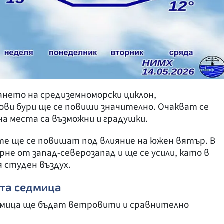
ането на средиземноморски циклон,
ови бури ще се повиши значително. Очакват се
на места са възможни и градушки.
е ще се повишат под влияние на южен вятър. В
не от запад-северозапад и ще се усили, като в
 студен въздух.
ата седмица
дмица ще бъдат ветровити и сравнително