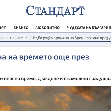
ВЯТ
БИЗНЕС
ЛЮБОПИТНО
ЧУДЕСАТА НА БЪЛГАРИЯ
РЕГИОНАЛНИ
Идва рязка промяна на времето още през 
ини
Общество
ВЕСТНИК СТА
а на времето още през
МЛАДЕЖКА АК
ЗДРАВЕ
ОБРАЗОВАНИ
и опасно време, дъждове и възможни градушк
МОЯТ ГРАД
ТЕХНОЛОГИИ
ДА!НА БЪЛГАР
ДА! НА БЪЛГ