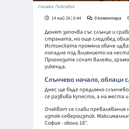
Снимка: Пиксабей
14 май 26 | 6:44
0
коментара
Денят започва със слънце и сра
страната, но още следобед обл
Истинската промяна обаче идва 
попадне под влиянието на неста
Прогнозите сочат валежи, гръмо
уикенда.
Слънчево начало, облаци 
Днес ще бъде предимно слънчево
се развива купеста, а на места 
Очакват се слаби превалявания 
изток-североизток. Максималнит
София - около 18°.