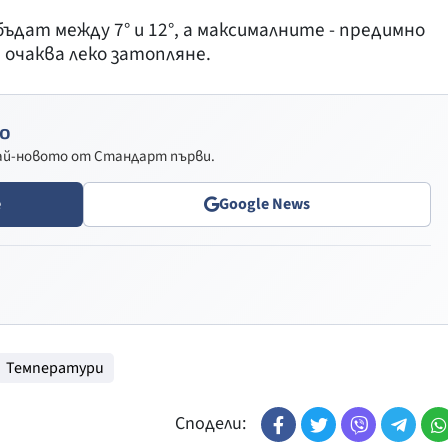
ат между 7° и 12°, а максималните - предимно
е очаква леко затопляне.
о
най-новото от Стандарт първи.
e
Google News
Температури
Сподели: