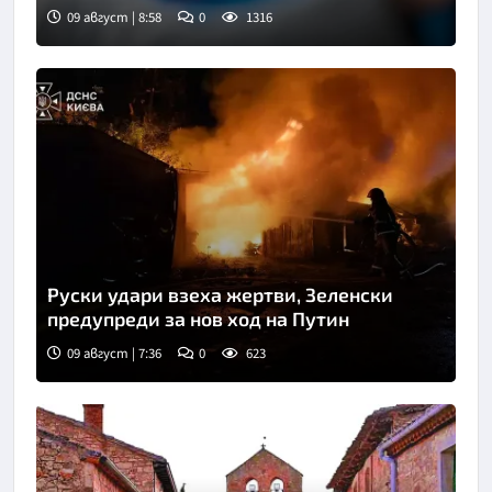
09 август | 8:58
0
1316
Снимка: Укринформ
Руски удари взеха жертви, Зеленски
предупреди за нов ход на Путин
09 август | 7:36
0
623