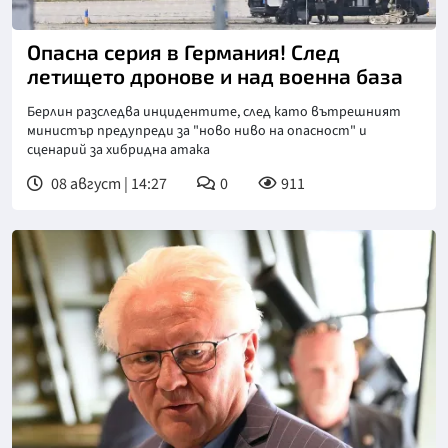
Опасна серия в Германия! След
летището дронове и над военна база
Берлин разследва инцидентите, след като вътрешният
министър предупреди за "ново ниво на опасност" и
сценарий за хибридна атака
08 август | 14:27
0
911