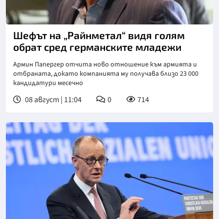
Снимка: ДПА
Шефът на „Райнметал“ видя голям
обрат сред германските младежи
Армин Папергер отчита ново отношение към армията и
отбраната, докато компанията му получава близо 23 000
кандидатури месечно
08 август | 11:04
0
714