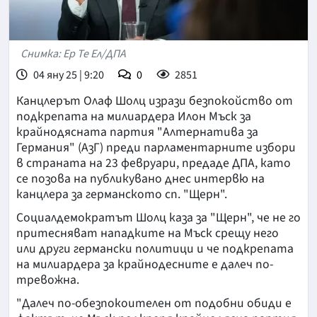
Снимка: Ер Те Ел/ДПА
04 яну 25 | 9:20
0
2851
Канцлерът Олаф Шолц изрази безпокойство от
подкрепата на милиардера Илон Мъск за
крайнодясната партия "Алтернатива за
Германия" (АзГ) преди парламентарните избори
в страната на 23 февруари, предаде ДПА, като
се позова на публикувано днес интервю на
канцлера за германското сп. "Щерн".
Социалдемократът Шолц каза за "Щерн", че не го
притесняват нападките на Мъск срещу него
или други германски политици и че подкрепата
на милиардера за крайнодесните е далеч по-
тревожна.
"Далеч по-обезпокоителен от подобни обиди е