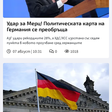
Снимка: Берлинер цайтунг
Удар за Мерц! Политическата карта на
Германия се преобръща
АзГ удари рекордните 28%, а ХДС/ХСС изостана със седем
пункта в новото проучване сред германците
07 август | 10:31
0
1018