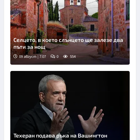
Селцето, в което слънцето ще залезе два
пъти за нощ
09 август | 7:07
0
554
Техеран подава ръка на Вашингтон