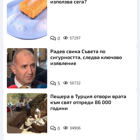
използва сега?
Снимка:
0
57297
Пиксабей
Радев свика Съвета по
сигурността, следва ключово
изявление
5
56732
Пещера в Турция отвори врата
към свят отпреди 86 000
години
0
34906