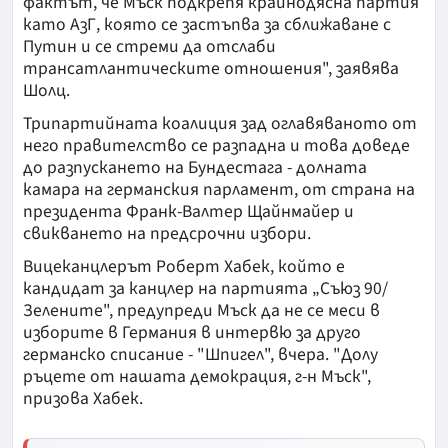
фактът, че Мъск подкрепя крайнодясна партия
като АзГ, която се застъпва за сближаване с
Путин и се стреми да отслаби
трансатлантическите отношения", заявява
Шолц.
Трипартийната коалиция зад оглавяваното от
него правителство се разпадна и това доведе
до разпускането на Бундестага - долната
камара на германския парламент, от страна на
президента Франк-Валтер Щайнмайер и
свикването на предсрочни избори.
Вицеканцлерът Роберт Хабек, който е
кандидат за канцлер на партията „Съюз 90/
Зелените", предупреди Мъск да не се меси в
изборите в Германия в интервю за друго
германско списание - "Шпигел", вчера. "Долу
ръцете от нашата демокрация, г-н Мъск",
призова Хабек.