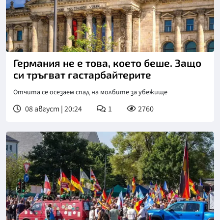
Германия не е това, което беше. Защо
си тръгват гастарбайтерите
Отчита се осезаем спад на молбите за убежище
08 август | 20:24
1
2760