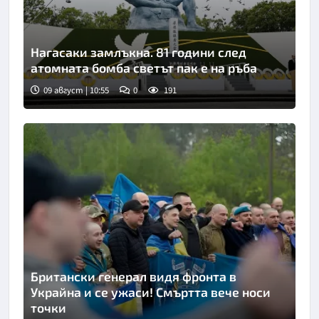
Нагасаки замлъкна. 81 години след
атомната бомба светът пак е на ръба
09 август | 10:55
0
191
Снимка: Киодо
Британски генерал видя фронта в
Украйна и се ужаси! Смъртта вече носи
точки