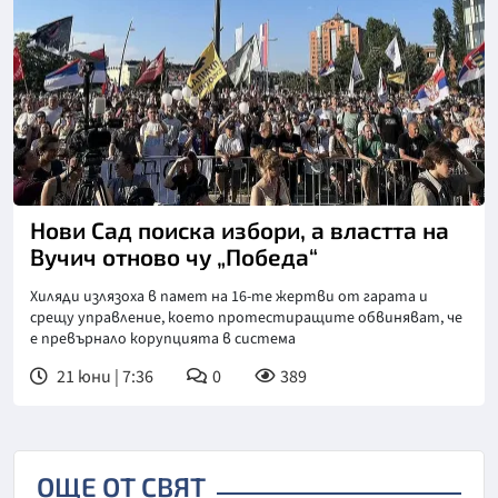
Снимка: Данас
Нови Сад поиска избори, а властта на
Вучич отново чу „Победа“
Хиляди излязоха в памет на 16-те жертви от гарата и
срещу управление, което протестиращите обвиняват, че
е превърнало корупцията в система
21 юни | 7:36
0
389
ОЩЕ ОТ СВЯТ