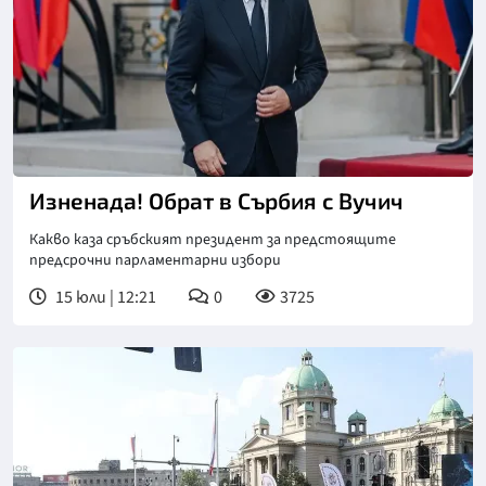
Снимка: АП/БТА
Изненада! Обрат в Сърбия с Вучич
Какво каза сръбският президент за предстоящите
предсрочни парламентарни избори
15 юли | 12:21
0
3725