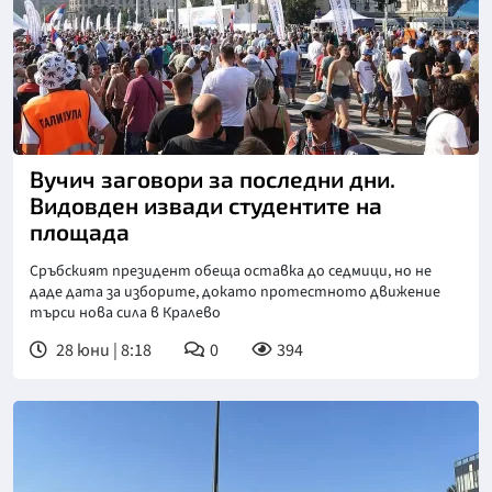
Снимка: Данас
Вучич заговори за последни дни.
Видовден извади студентите на
площада
Сръбският президент обеща оставка до седмици, но не
даде дата за изборите, докато протестното движение
търси нова сила в Кралево
28 юни | 8:18
0
394