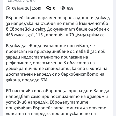
Снимка: АП/БТА
08 юли 26 | 15:49
0
858
Европейският парламент прие годишния доклад
за напредъка на Сърбия по пътя ѝ към членство
в Европейски съюз. Документът беше одобрен с
468 гласа „за“, 116 „против“ и 79 „въздържал се“.
В доклада евродепутатите посочват, че
процесът на присъединяване остава в застой
заради недостатъчното прилагане на
реформите, отстъпление в областта на
демократичните стандарти, както и липса на
достатъчен напредък по върховенството на
закона, предаде БТА.
ЕП настоява преговорите за присъединяване да
напредват само при постигането на измерим и
устойчив напредък. Евродепутатите
призовават Европейската комисия да отчете
липсата на напредък при отпускането на