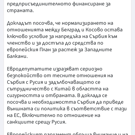
предприсъединителното финансиране за
страната.
Докладът посочва, че нормализирането на
отношенията между Белград и Косово остава
ключово условие за напредъка на Сърбия към
членство и за достъпа до средства по
европейския План за растеж за Западните
Балкани.
Евродепутатите изразяват сериозно
безпокойство от тесните отношения на
Сърбия с Русия и задълбочаващото се
сътрудничество с Китай в областта на
сигурността и отбраната. В доклада се
посочва и необходимостта Сърбия да приведе
външната си политика в съответствие с тази
на ЕС, включително по отношение на
санкциите срещу Русия.
Европейският парламент обръща внимание и на