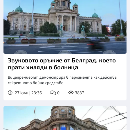
Звуковото оръжие от Белград, което
прати хиляди в болница
Вицепремиерът демонстрира в парламента как действа
секретното бойно средство
27 юли | 23:36
0
3837