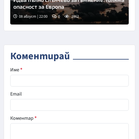
опасност за Европа
08 август | 22:00
0
2862
Коментирай
Име
*
Email
Коментар
*