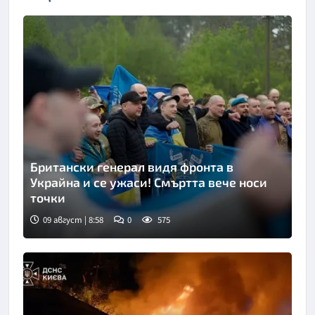
Британски генерал видя фронта в
Украйна и се ужаси! Смъртта вече носи
точки
09 август | 8:58
0
575
Снимка: Укринформ