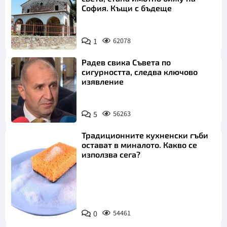
София. Къщи с бъдеще
1
62078
Радев свика Съвета по
сигурността, следва ключово
изявление
5
56263
Традиционните кухненски гъби
остават в миналото. Какво се
използва сега?
Снимка:
0
54461
Пиксабей