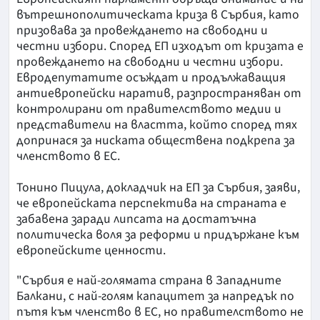
вътрешнополитическата криза в Сърбия, като
призовава за провеждането на свободни и
честни избори. Според ЕП изходът от кризата е
провеждането на свободни и честни избори.
Евродепутатите осъждат и продължаващия
антиевропейски наратив, разпространяван от
контролирани от правителството медии и
представители на властта, който според тях
допринася за ниската обществена подкрепа за
членството в ЕС.
Тонино Пицула, докладчик на ЕП за Сърбия, заяви,
че европейската перспектива на страната е
забавена заради липсата на достатъчна
политическа воля за реформи и придържане към
европейските ценности.
"Сърбия е най-голямата страна в Западните
Балкани, с най-голям капацитет за напредък по
пътя към членство в ЕС, но правителството не