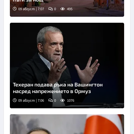
09 август | 7:07
0
495
Техеран подава ръка на Вашингтон
насред напрежението в Ормуз
09 август | 7:06
0
1076