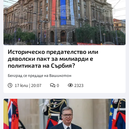
Историческо предателство или
дяволски пакт за милиарди е
политиката на Сърбия?
Белград се предаде на Вашингтон
17 юли | 20:07
0
2323