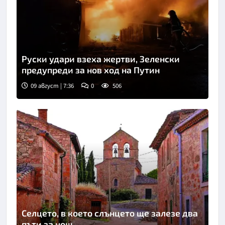
Руски удари взеха жертви, Зеленски
предупреди за нов ход на Путин
09 август | 7:36
0
506
Селцето, в което слънцето ще залезе два
пъти за нощ