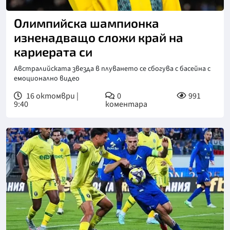
Снимка: Джак Стицър
Олимпийска шампионка
изненадващо сложи край на
кариерата си
Австралийската звезда в плуването се сбогува с басейна с
емоционално видео
16 октомври |
0
991
9:40
коментара