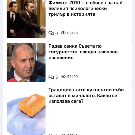
Филм от 2010 г. е обявен за най-
великия психологически
трилър в историята
0
63458
Радев свика Съвета по
сигурността, следва ключово
изявление
5
52409
Традиционните кухненски гъби
остават в миналото. Какво се
използва сега?
Снимка: