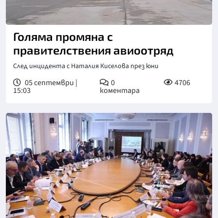
Голяма промяна с
правителствения авиоотряд
След инцидента с Наталия Киселова през юни
05 септември |
0
4706
15:03
коментара