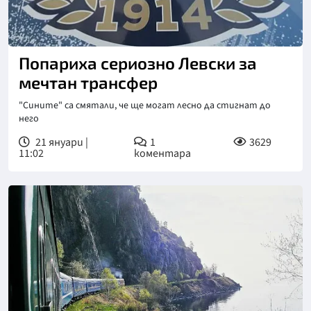
Снимка: БГНЕС
Попариха сериозно Левски за
мечтан трансфер
"Сините" са смятали, че ще могат лесно да стигнат до
него
21 януари |
1
3629
11:02
коментара