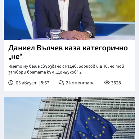
Снимка: БНТ
Даниел Вълчев каза категорично
„не“
Името му беше свързвано с Радев, Борисов и ДПС, но той
затвори вратата към „Дондуков“ 2
03 август | 8:57
2
коментара
3528