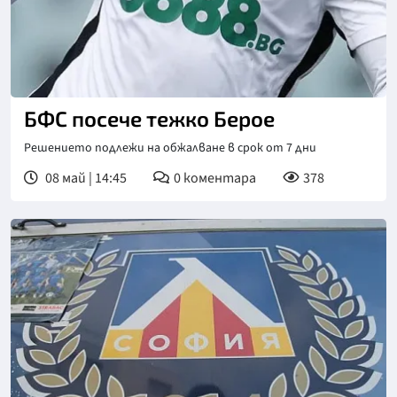
Снимка: БГНЕС
БФС посече тежко Берое
Решението подлежи на обжалване в срок от 7 дни
08 май | 14:45
0
коментара
378