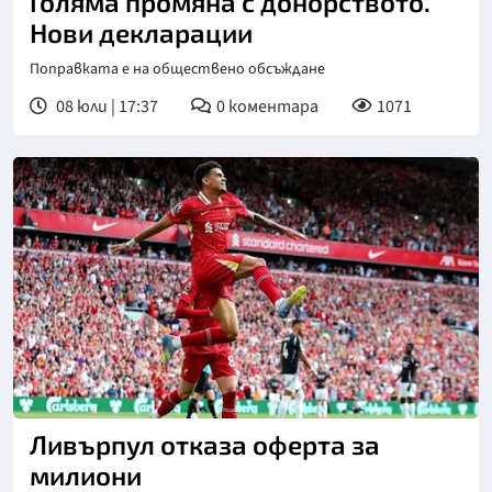
Голяма промяна с донорството.
Нови декларации
Поправката е на обществено обсъждане
08 юли | 17:37
0
коментара
1071
Ливърпул отказа оферта за
милиони