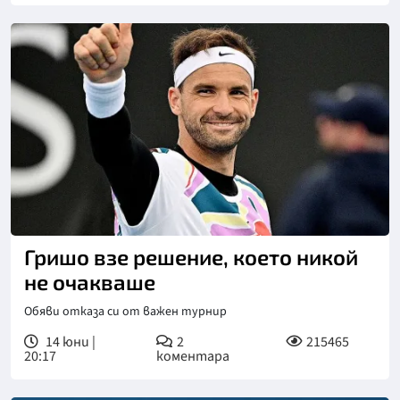
Гришо взе решение, което никой
не очакваше
Обяви отказа си от важен турнир
14 юни |
2
215465
20:17
коментара