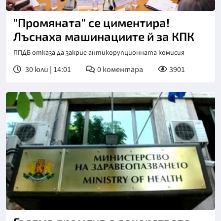
"Промяната" се циментира!
Лъснаха машинациите й за КПК
ППДБ отказа да закрие антикорупционната комисия
30 юли | 14:01
0
коментара
3901