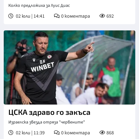
Колко предложиха за Луис Диас
02 юли | 14:41
0
коментара
692
ЦСКА здраво го закъса
Израелска звезда отряза "червените"
02 юли | 11:39
0
коментара
868