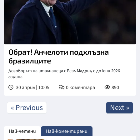
Обрат! Анчелоти подхлъзна
бразилците
Договорът на италианеца с Реал Мадрид е до юни 2026
година
30 април | 10:05
0
коментара
890
« Previous
Next »
Най-четени
Най-коментирани