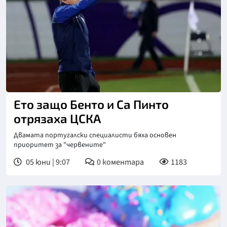
Ето защо Бенто и Са Пинто
отрязаха ЦСКА
Двамата португалски специалисти бяха основен
приоритет за "червените"
05 юни | 9:07
0
коментара
1183