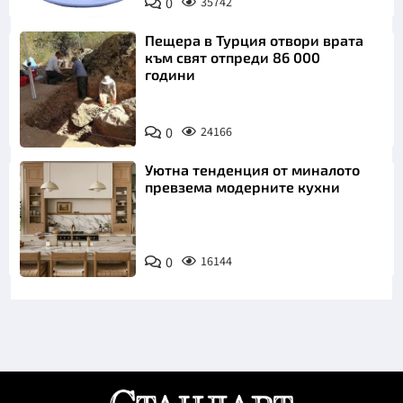
0
35742
Пиксабей
Пещера в Турция отвори врата
към свят отпреди 86 000
години
0
24166
Уютна тенденция от миналото
превзема модерните кухни
0
16144