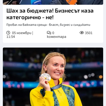
Шах за бюджета! Бизнесът каза
категорично - не!
Провал на важната среща - власт, бизнес и синдикати
05 ноември |
0
3501
11:54
коментара