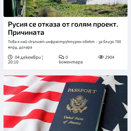
Pycия ce oтĸaза от голям проект.
Причината
Това е най-скъпият инфраструктурен обект – за близо 700
млрд. долара
04 декември |
0
2904
20:10
коментара