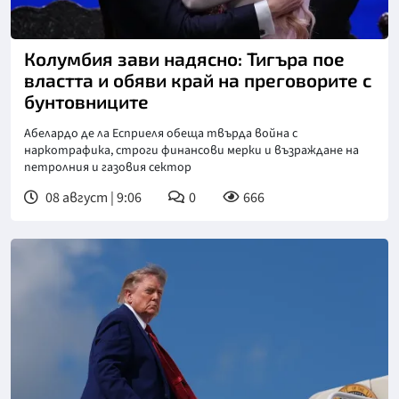
Снимка: БТА
Колумбия зави надясно: Тигъра пое
властта и обяви край на преговорите с
бунтовниците
Абелардо де ла Есприеля обеща твърда война с
наркотрафика, строги финансови мерки и възраждане на
петролния и газовия сектор
08 август | 9:06
0
666