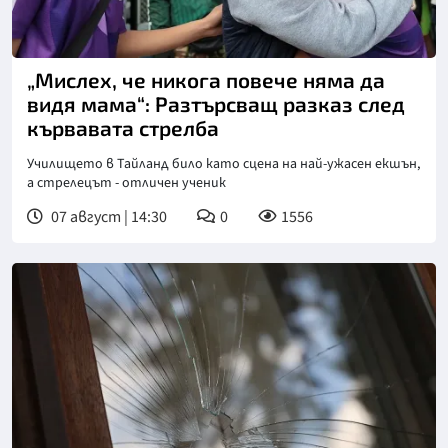
„Мислех, че никога повече няма да
видя мама“: Разтърсващ разказ след
кървавата стрелба
Училището в Тайланд било като сцена на най-ужасен екшън,
а стрелецът - отличен ученик
07 август | 14:30
0
1556