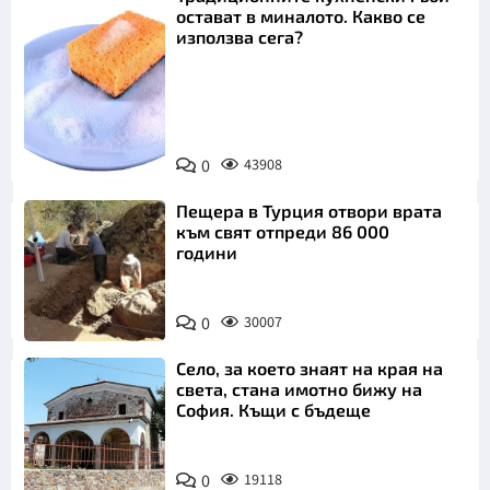
остават в миналото. Какво се
използва сега?
Снимка:
0
43908
Пиксабей
Пещера в Турция отвори врата
към свят отпреди 86 000
години
0
30007
Село, за което знаят на края на
света, стана имотно бижу на
София. Къщи с бъдеще
0
19118