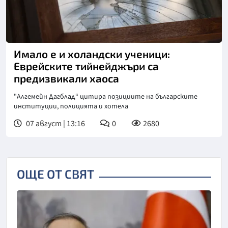
Снимка: БТА
Имало е и холандски ученици:
Еврейските тийнейджъри са
предизвикали хаоса
"Алгемейн Дагблад“ цитира позициите на българските
институции, полицията и хотела
07 август | 13:16
0
2680
ОЩЕ ОТ СВЯТ