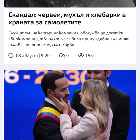
Скандал: червеи, мухъл и хлебарки в
храната за самолетите
Служители на кетъринг компания, обслужваща десетки
авиокомпании, твърдят, че са били принуждавани да мият
съдове, покрити с мухъл и ларви
08 август | 9:20
0
1551