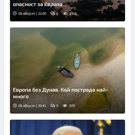
опасност за Европа
08 август | 22:00
0
1918
Европа без Дунав. Кой пострада най-
много
08 август | 20:41
0
970