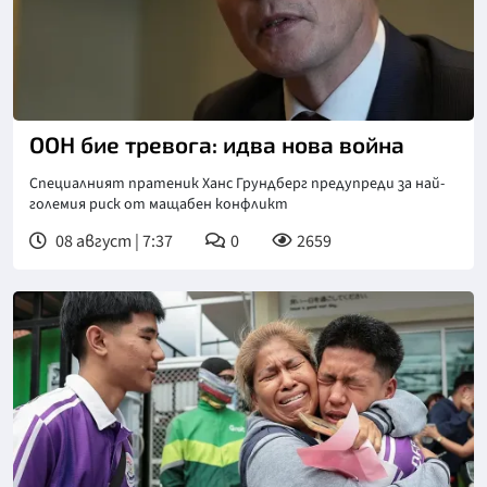
Снимка: БТА
ООН бие тревога: идва нова война
Специалният пратеник Ханс Грундберг предупреди за най-
големия риск от мащабен конфликт
08 август | 7:37
0
2659