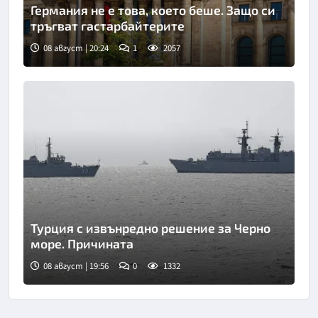
Германия не е това, което беше. Защо си
тръгват гастарбайтерите
08 август | 20:24
1
2057
Турция с извънредно решение за Черно
море. Причината
08 август | 19:56
0
1332