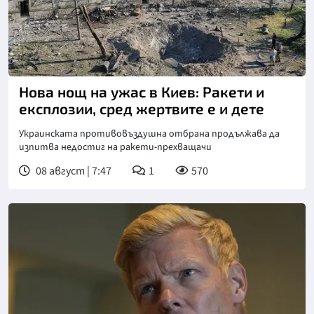
Снимка: БТА
Нова нощ на ужас в Киев: Ракети и
експлозии, сред жертвите е и дете
Украинската противовъздушна отбрана продължава да
изпитва недостиг на ракети-прехващачи
08 август | 7:47
1
570