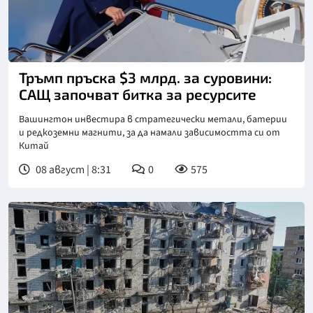
Снимка: БТА
Тръмп пръска $3 млрд. за суровини:
САЩ започват битка за ресурсите
Вашингтон инвестира в стратегически метали, батерии
и редкоземни магнити, за да намали зависимостта си от
Китай
08 август | 8:31
0
575