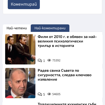
Най-четени
Най-коментирани
Филм от 2010 г. е обявен за най-
великия психологически
трилър в историята
1
75392
Радев свика Съвета по
сигурността, следва ключово
изявление
5
54605
Традиционните кухненски гъби