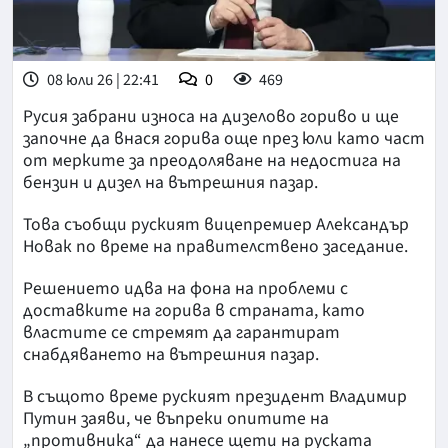
08 юли 26 | 22:41
0
469
Русия забрани износа на дизелово гориво и ще
започне да внася горива още през юли като част
от мерките за преодоляване на недостига на
бензин и дизел на вътрешния пазар.
Това съобщи руският вицепремиер Александър
Новак по време на правителствено заседание.
Решението идва на фона на проблеми с
доставките на горива в страната, като
властите се стремят да гарантират
снабдяването на вътрешния пазар.
В същото време руският президент Владимир
Путин заяви, че въпреки опитите на
„противника“ да нанесе щети на руската