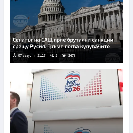
Сенатът на САЩ прие брутални санкции
срещу Русия. Тръмп погва купувачите
07 август | 21:27
2
2478