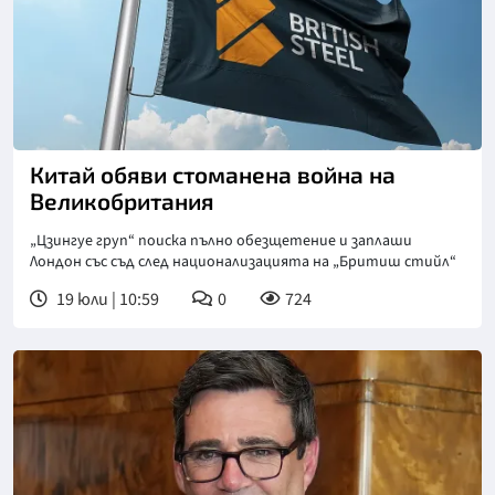
Китай обяви стоманена война на
Великобритания
„Цзингуе груп“ поиска пълно обезщетение и заплаши
Лондон със съд след национализацията на „Бритиш стийл“
19 юли | 10:59
0
724