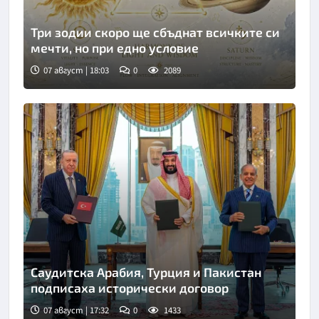
Три зодии скоро ще сбъднат всичките си
мечти, но при едно условие
07 август | 18:03
0
2089
Саудитска Арабия, Турция и Пакистан
подписаха исторически договор
07 август | 17:32
0
1433