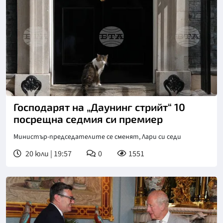
Господарят на „Даунинг стрийт“ 10
посрещна седмия си премиер
Министър-председателите се сменят, Лари си седи
20 юли | 19:57
0
1551