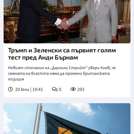
Тръмп и Зеленски са първият голям
тест пред Анди Бърнам
Новият стопанин на „Даунинг Стрийт“ увери Киев, че
смяната на властта няма да промени британската
позиция
20 юли | 19:41
0
293