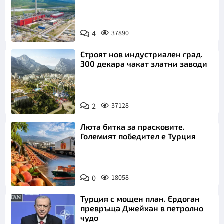
4
37890
Строят нов индустриален град.
300 декара чакат златни заводи
2
37128
Люта битка за прасковите.
Големият победител е Турция
0
18058
Турция с мощен план. Ердоган
превръща Джейхан в петролно
чудо