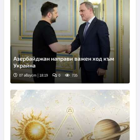
Азербайджан направи важен ход към
Украйна
07 август | 18:19
0
735