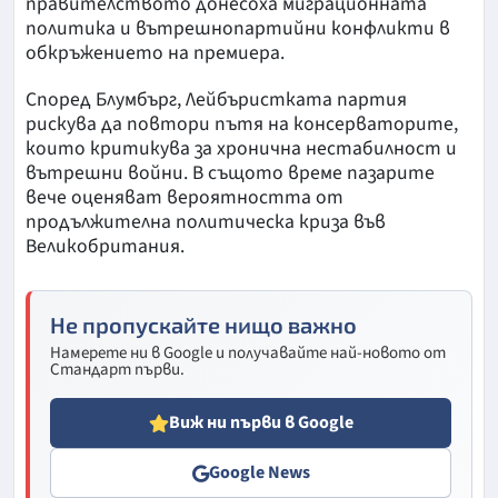
правителството донесоха миграционната
политика и вътрешнопартийни конфликти в
обкръжението на премиера.
Според Блумбърг, Лейбъристката партия
рискува да повтори пътя на консерваторите,
които критикува за хронична нестабилност и
вътрешни войни. В същото време пазарите
вече оценяват вероятността от
продължителна политическа криза във
Великобритания.
Не пропускайте нищо важно
Намерете ни в Google и получавайте най-новото от
Стандарт първи.
Виж ни първи в Google
Google News