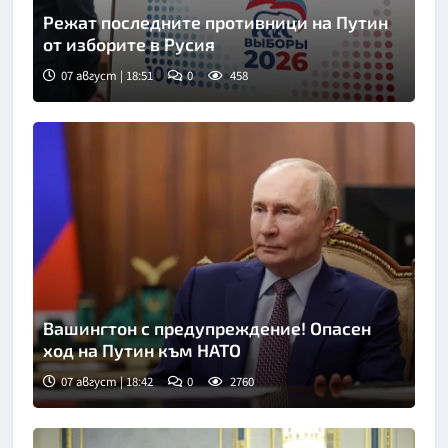
Режат последните противници на Путин
от изборите в Русия
07 август | 18:51
0
458
Снимка: ТАСС
Вашингтон с предупреждение! Опасен
ход на Путин към НАТО
07 август | 18:42
0
2760