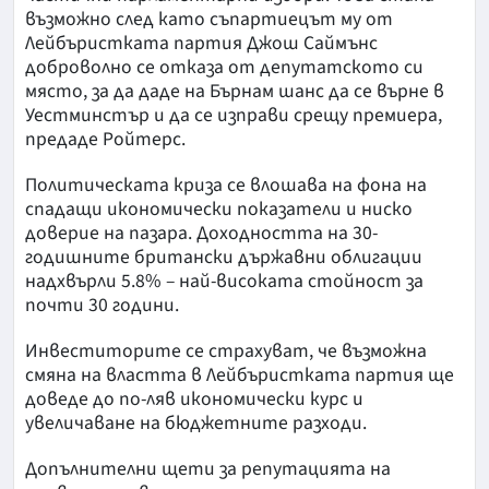
възможно след като съпартиецът му от
Лейбъристката партия Джош Саймънс
доброволно се отказа от депутатското си
място, за да даде на Бърнам шанс да се върне в
Уестминстър и да се изправи срещу премиера,
предаде Ройтерс.
Политическата криза се влошава на фона на
спадащи икономически показатели и ниско
доверие на пазара. Доходността на 30-
годишните британски държавни облигации
надхвърли 5.8% – най-високата стойност за
почти 30 години.
Инвеститорите се страхуват, че възможна
смяна на властта в Лейбъристката партия ще
доведе до по-ляв икономически курс и
увеличаване на бюджетните разходи.
Допълнителни щети за репутацията на