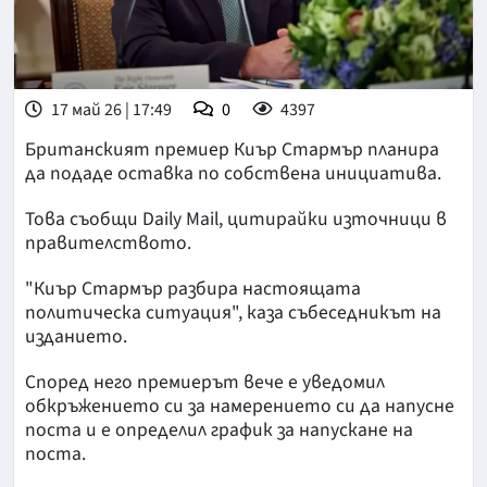
17 май 26 | 17:49
0
4397
Британският премиер Киър Стармър планира
да подаде оставка по собствена инициатива.
Това съобщи Daily Mail, цитирайки източници в
правителството.
"Киър Стармър разбира настоящата
политическа ситуация", каза събеседникът на
изданието.
Според него премиерът вече е уведомил
обкръжението си за намерението си да напусне
поста и е определил график за напускане на
поста.