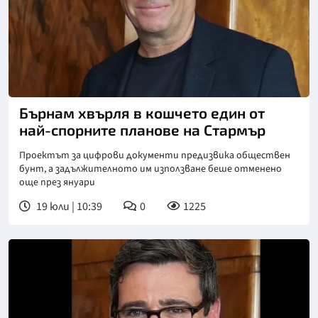
Снимка: Университет на Ливърпул
Бърнам хвърля в кошчето един от
най-спорните планове на Стармър
Проектът за цифрови документи предизвика обществен
бунт, а задължителното им използване беше отменено
още през януари
19 юли | 10:39
0
1225