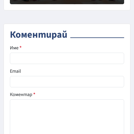
Снимка: Саудитска новинарска агенция
Коментирай
Име
*
Email
Коментар
*