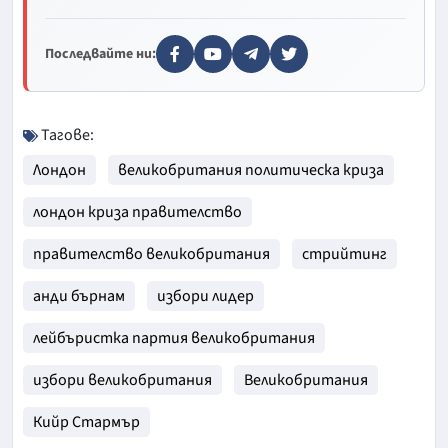
Последвайте ни:
Тагове:
Лондон
великобритания политическа криза
лондон криза правителство
правителство великобритания
стрийтинг
анди бърнам
избори лидер
лейбъристка партия великобритания
избори великобритания
Великобритания
Кийр Стармър