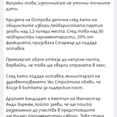
Въпреки това, източникът не уточни точните
дати.
Кризата на Острова започна след като на
общинските избори Лейбъристката партия
загуби над 1,5 хиляди места. След това над 80
лейбъристки парламентаристи, 20% от
фракцията, призоваха Стармър да подаде
оставка.
Премиерът обаче отказа да напусне поста,
вярвайки, че това ще хвърли страната в хаос.
След като подаде оставка, министърът на
здравеопазването Уес Стрийтинг обяви, че
влиза в битката за лидерския пост.
Другият кандидат е кметът на Манчестър
Анди Бърнам, който заяви, че ще поиска
разрешение да участва в предстоящите
частични парламентарни избори. Това стана