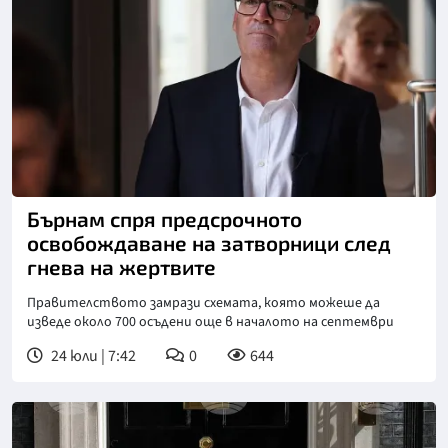
Снимка: ПА Медия
Бърнам спря предсрочното
освобождаване на затворници след
гнева на жертвите
Правителството замрази схемата, която можеше да
изведе около 700 осъдени още в началото на септември
24 юли | 7:42
0
644