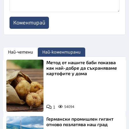
Най-четени
Най-коментирани
Метод от нашите баби показва
как най-добре да съхраняваме
картофите у дома
Снимка:
1
54094
Пиксабей
Германски промишлен гигант
отново позлатява наш град