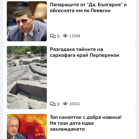
Папараците от "Да, България" и
обсесията им по Пеевски
0
11598
Разгадаха тайните на
саркофага край Перперикон
Снимка:
Bulgaria ON
0
10031
AIR
Топ синоптик с добра новина!
На тази дата идва
захлаждането