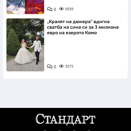
0
6939
„Кралят на дюнера“ вдигна
сватба на сина си за 3 милиона
евро на езерото Комо
Снимка:
0
5575
Инстаграм