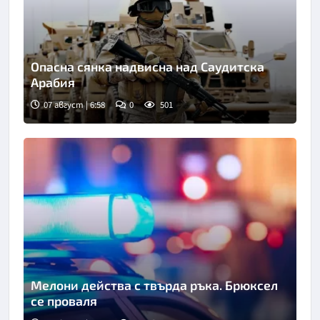
Опасна сянка надвисна над Саудитска
Арабия
07 август | 6:58
0
501
Мелони действа с твърда ръка. Брюксел
се проваля