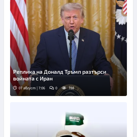
Реплика на Доналд Тръмп разтърси
войната с Иран
07 август | 7:06
0
788
Снимка: Асошиейтед прес