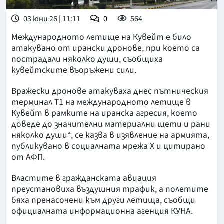
03 юни 26 | 11:11
0
564
Международното летище на Кувейт е било
атакувано от ирански дронове, при което са
пострадали няколко души, съобщиха
кувейтските въоръжени сили.
Вражески дронове атакуваха днес пътническия
терминал T1 на международното летище в
Кувейт в рамките на иранска агресия, което
доведе до значителни материални щети и рани
няколко души“, се казва в изявление на армията,
публикувано в социалната мрежа X и цитирано
от АФП.
Властите в гражданската авиация
преустановиха въздушния трафик, а полетите
бяха пренасочени към други летища, съобщи
официалната информационна агенция КУНА.