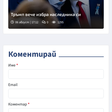
Тръмп вече избра наследника си
06 август | 17:12
0
1295
Коментирай
Име
*
Email
Коментар
*