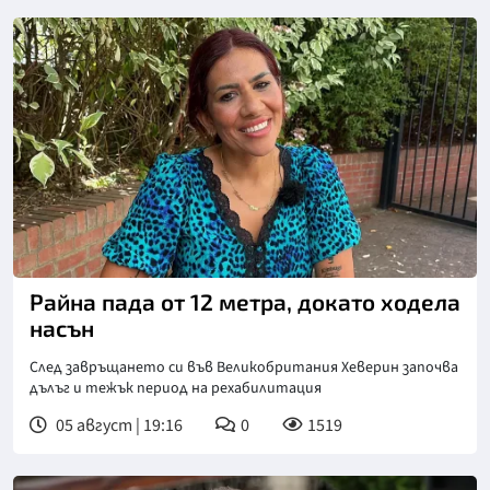
Райна пада от 12 метра, докато ходела
насън
След завръщането си във Великобритания Хеверин започва
дълъг и тежък период на рехабилитация
05 август | 19:16
0
1519