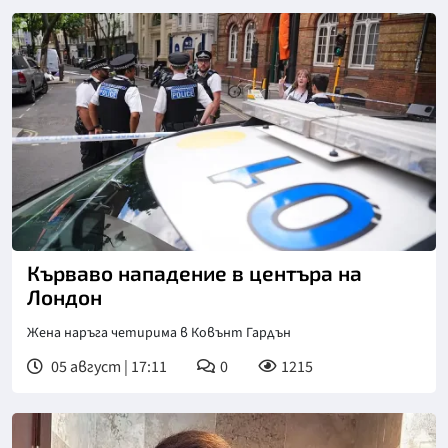
Кърваво нападение в центъра на
Лондон
Жена наръга четирима в Ковънт Гардън
05 август | 17:11
0
1215