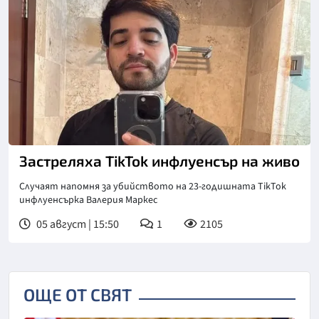
Застреляха TikTok инфлуенсър на живо
Случаят напомня за убийството на 23-годишната TikTok
инфлуенсърка Валерия Маркес
05 август | 15:50
1
2105
ОЩЕ ОТ СВЯТ