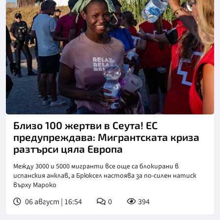
Снимка: БТА
Близо 100 жертви в Сеута! ЕС
предупреждава: Мигрантската криза
разтърси цяла Европа
Между 3000 и 5000 мигранти все още са блокирани в
испанския анклав, а Брюксел настоява за по-силен натиск
върху Мароко
06 август | 16:54
0
394