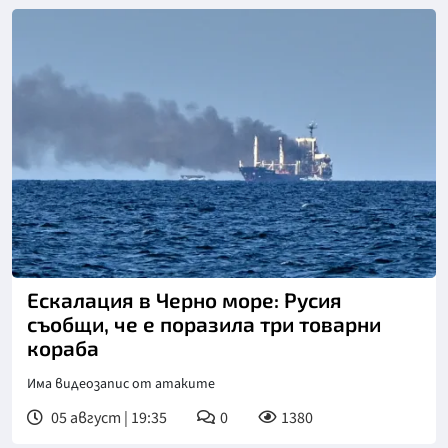
Снимка: БТА
Ескалация в Черно море: Русия
съобщи, че е поразила три товарни
кораба
Има видеозапис от атаките
05 август | 19:35
0
1380