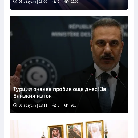
06 август | 23:00
0
2100
Турция очаква пробив още днес! За
Близкия изток
06 август | 18:11
0
916
Снимка: БТА