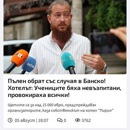
Снимка: БТА
Пълен обрат със случая в Банско!
Хотелът: Учениците бяха невъзпитани,
провокираха всички!
Щетите са за над 15 000 евро, предупреждавах
организаторите, каза собственикът на хотел "Пирин"
05 август | 18:07
0
3762