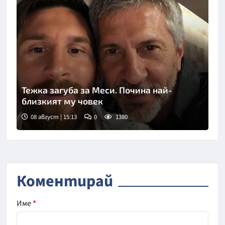
Тежка загуба за Меси. Почина най-
близкият му човек
08 август | 15:13
0
1380
Снимка: Инстаграм
Коментирай
Име
*