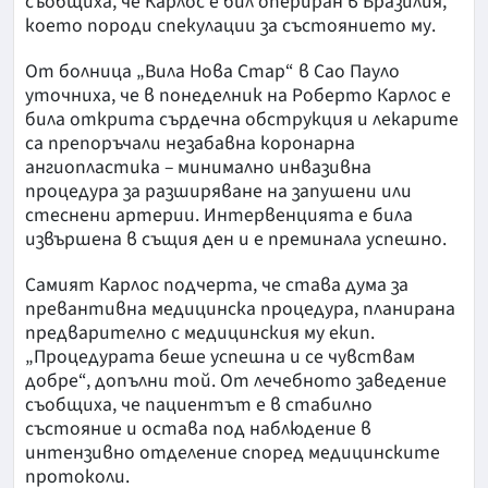
съобщиха, че Карлос е бил опериран в Бразилия,
което породи спекулации за състоянието му.
От болница „Вила Нова Стар“ в Сао Пауло
уточниха, че в понеделник на Роберто Карлос е
била открита сърдечна обструкция и лекарите
са препоръчали незабавна коронарна
ангиопластика – минимално инвазивна
процедура за разширяване на запушени или
стеснени артерии. Интервенцията е била
извършена в същия ден и е преминала успешно.
Самият Карлос подчерта, че става дума за
превантивна медицинска процедура, планирана
предварително с медицинския му екип.
„Процедурата беше успешна и се чувствам
добре“, допълни той. От лечебното заведение
съобщиха, че пациентът е в стабилно
състояние и остава под наблюдение в
интензивно отделение според медицинските
протоколи.