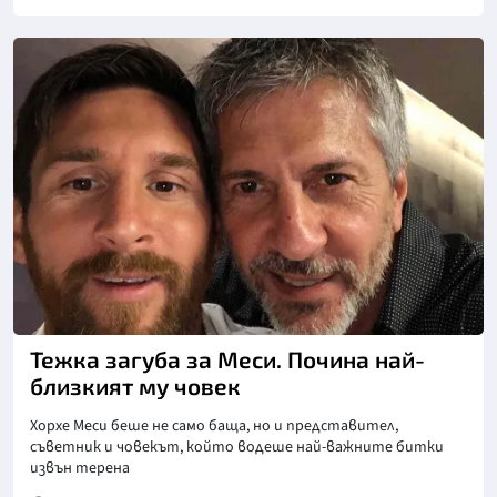
Снимка: Инстаграм
Тежка загуба за Меси. Почина най-
близкият му човек
Хорхе Меси беше не само баща, но и представител,
съветник и човекът, който водеше най-важните битки
извън терена