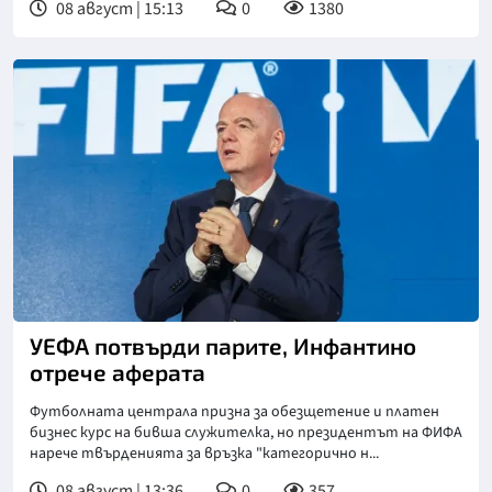
08 август | 15:13
0
1380
УЕФА потвърди парите, Инфантино
отрече аферата
Футболната централа призна за обезщетение и платен
бизнес курс на бивша служителка, но президентът на ФИФА
нарече твърденията за връзка "категорично н...
08 август | 13:36
0
357