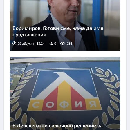
Боримиров: Готови сме, няма да има
продължения
09 август | 13:24
0
234
В Левски взеха ключово решение за