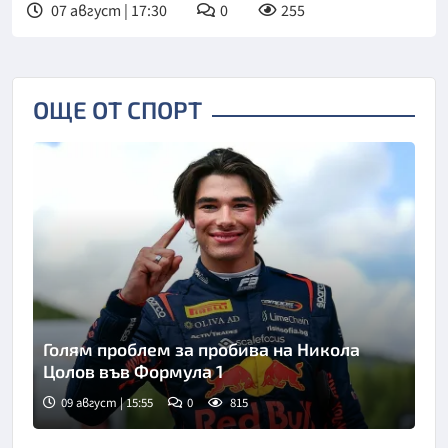
07 август | 17:30
0
255
ОЩЕ ОТ СПОРТ
Голям проблем за пробива на Никола
Цолов във Формула 1
09 август | 15:55
0
815