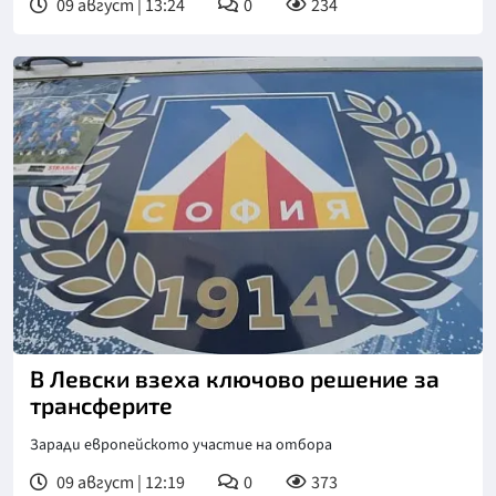
09 август | 13:24
0
234
Снимка: БГНЕС
В Левски взеха ключово решение за
трансферите
Заради европейското участие на отбора
09 август | 12:19
0
373