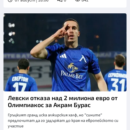
07 август | 18:06
0
842
Снимка: goggle
Левски отказа над 2 милиона евро от
Олимпиакос за Акрам Бурас
Гръцкият гранд иска алжирския халф, но "сините"
предпочитат да го задържат до края на европейското си
участие