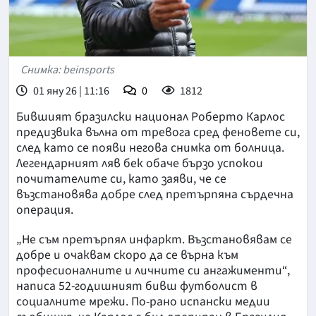
Снимка: beinsports
01 яну 26 | 11:16
0
1812
Бившият бразилски национал Роберто Карлос
предизвика вълна от тревога сред феновете си,
след като се появи негова снимка от болница.
Легендарният ляв бек обаче бързо успокои
почитателите си, като заяви, че се
възстановява добре след претърпяна сърдечна
операция.
„Не съм претърпял инфаркт. Възстановявам се
добре и очаквам скоро да се върна към
професионалните и личните си ангажименти“,
написа 52-годишният бивш футболист в
социалните мрежи. По-рано испански медии