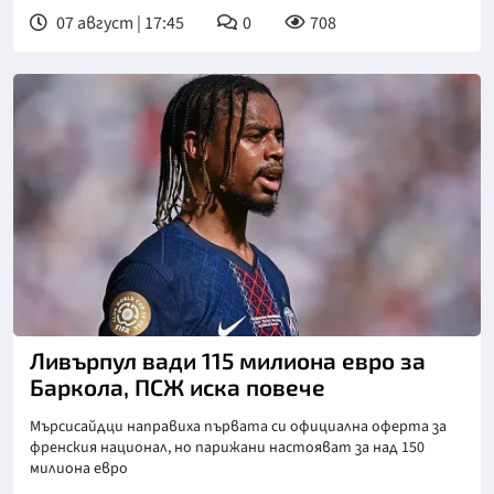
07 август | 17:45
0
708
Ливърпул вади 115 милиона евро за
Баркола, ПСЖ иска повече
Мърсисайдци направиха първата си официална оферта за
френския национал, но парижани настояват за над 150
милиона евро