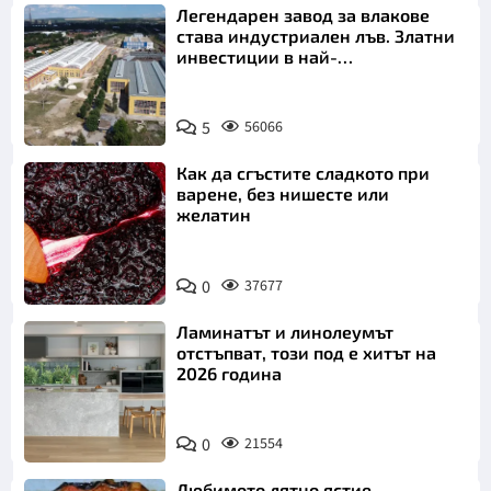
Легендарен завод за влакове
става индустриален лъв. Златни
инвестиции в най-
аристократичния ни град
5
56066
Как да сгъстите сладкото при
варене, без нишесте или
желатин
0
37677
Ламинатът и линолеумът
отстъпват, този под е хитът на
2026 година
0
21554
Любимото лятно ястие.