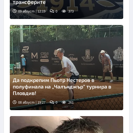
трансферите
09 август | 12:19
0
373
Снимка: БГНЕС
Да подкрепим Пьотр Нестеров в
полуфинала на „Чалънджър“ турнира в
Пловдив!
08 август | 19:27
0
261