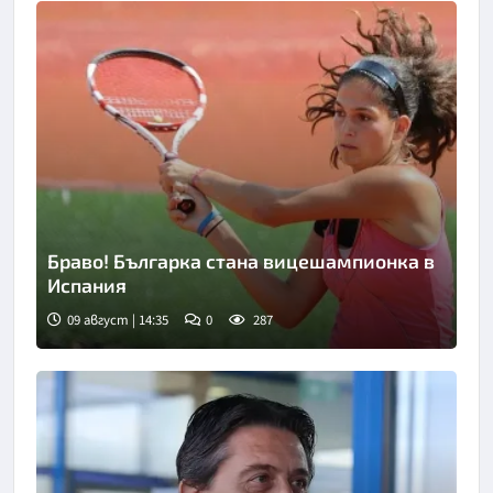
Браво! Българка стана вицешампионка в
Испания
09 август | 14:35
0
287
Снимка: БТА