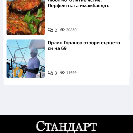
Перфектната имамбаялдъ
2
20850
Орлин Горанов отвори сърцето
си на 69
3
11699