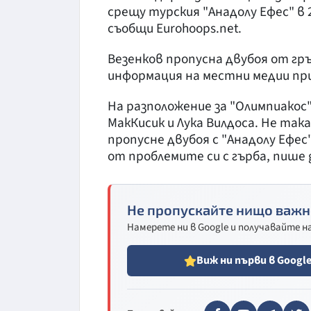
срещу турския "Анадолу Ефес" в 2
съобщи Eurohoops.net.
Везенков пропусна двубоя от гр
информация на местни медии при
На разположение за "Олимпиакос
МакКисик и Лука Вилдоса. Не так
пропусне двубоя с "Анадолу Ефес
от проблемите си с гърба, пише g
Не пропускайте нищо важн
Намерете ни в Google и получавайте 
Виж ни първи в Googl