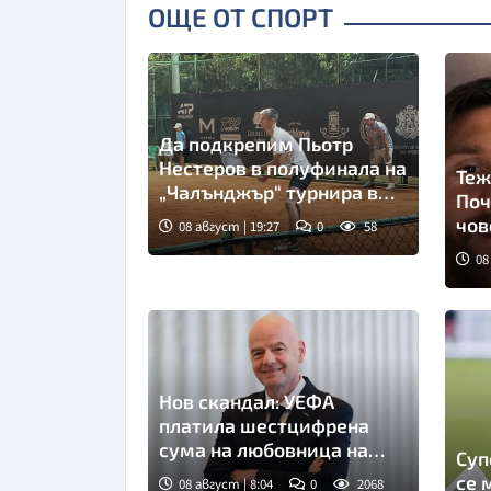
ОЩЕ ОТ СПОРТ
Да подкрепим Пьотр
Нестеров в полуфинала на
Теж
„Чалънджър“ турнира в
Поч
Пловдив!
чов
08 август | 19:27
0
58
08
Сни
Нов скандал: УЕФА
платила шестцифрена
сума на любовница на
Суп
Инфантино
се 
08 август | 8:04
0
2068