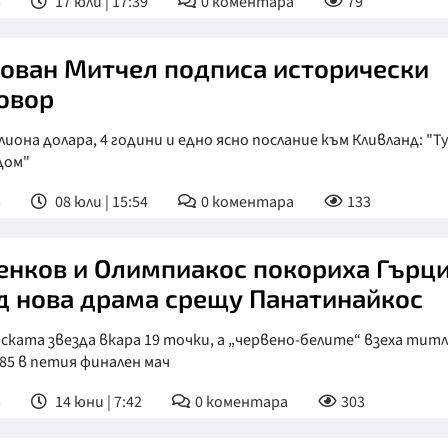
т
17 юли | 17:39
0
коментара
79
ован Митчел подписа исторически
овор
лиона долара, 4 години и едно ясно послание към Кливланд: "Ту
дом"
т
08 юли | 15:54
0
коментара
133
енков и Олимпиакос покориха Гърц
д нова драма срещу Панатинайкос
ската звезда вкара 19 точки, а „червено-белите“ взеха тит
:85 в петия финален мач
т
14 юни | 7:42
0
коментара
303