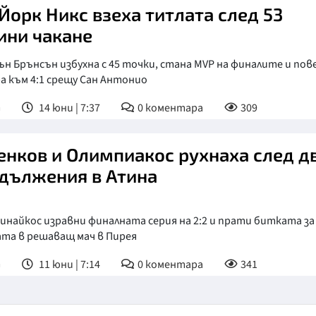
Йорк Никс взеха титлата след 53
ини чакане
н Брънсън избухна с 45 точки, стана MVP на финалите и пов
а към 4:1 срещу Сан Антонио
т
14 юни | 7:37
0
коментара
309
енков и Олимпиакос рухнаха след д
дължения в Атина
найкос изравни финалната серия на 2:2 и прати битката за
та в решаващ мач в Пирея
т
11 юни | 7:14
0
коментара
341