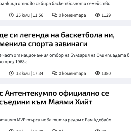
Бранкица отново събира баскетболното семейство
т
25 юли | 11:56
0
коментара
1129
де си легенда на баскетбола ни,
менила спорта завинаги
е част от националния отбор на България на Олимпиадата в
о през 1968 г.
т
18 юли | 17:34
0
коментара
1380
с Антентекумпо официално се
съедини към Маями Хийт
атният MVP търси нова титла редом с Бам Адебайо