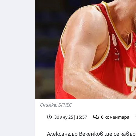
Снимка: БГНЕС
30 яну 25 | 15:57
0
коментара
Александър Везенков ще се завъ