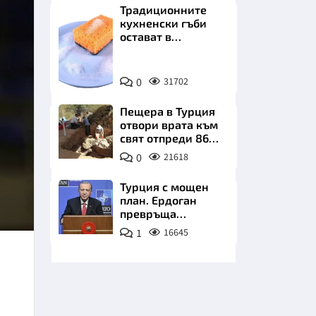
Традиционните
кухненски гъби
остават в
миналото. Какво
се използва сега?
Снимка:
0
31702
Пиксабей
НИЦИ
Пещера в Турция
отвори врата към
свят отпреди 86
000 години
0
21618
КРАЙНА
Турция с мощен
план. Ердоган
превръща
Джейхан в
1
16645
петролно чудо