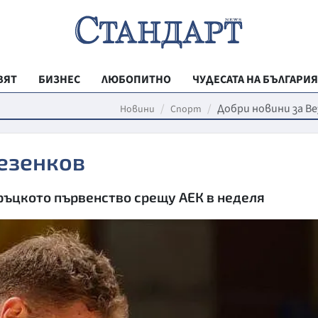
ВЯТ
БИЗНЕС
ЛЮБОПИТНО
ЧУДЕСАТА НА БЪЛГАРИЯ
РЕГИОНАЛНИ
Добри новини за В
Новини
Спорт
ВЕСТНИК СТА
езенков
МЛАДЕЖКА АК
ЗДРАВЕ
ръцкото първенство срещу АЕК в неделя
ОБРАЗОВАНИ
МОЯТ ГРАД
ТЕХНОЛОГИИ
ДА!НА БЪЛГАР
ДА! НА БЪЛГ