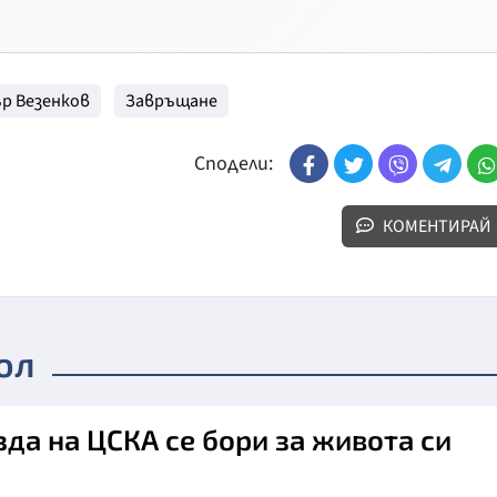
р Везенков
Завръщане
Сподели:
КОМЕНТИРАЙ
ол
зда на ЦСКА се бори за живота си