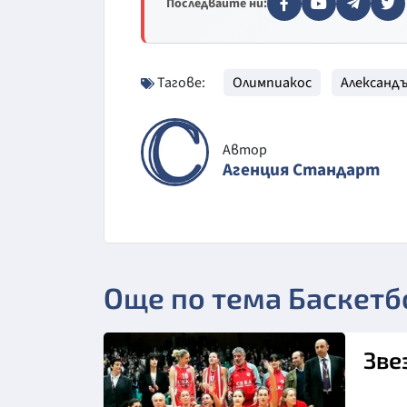
Последвайте ни:
Тагове:
Олимпиакос
Александъ
Автор
Агенция Стандарт
Още по тема Баскетб
Зве