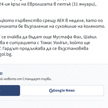
4-ия кръг на Евролигата в петък (31 януари),
ъцкото първенство срещу АЕК в неделя, като по
чината бе възпаление на сухожилие на коляното.
" се очаква да бъдат още Мустафа Фал, Шакил
ава е ситуацията с Томас Уолкъп, който ще
". Гардът продължава да се възстановява
ol.bg.
о
най-новото от Стандарт първи.
e
Google News