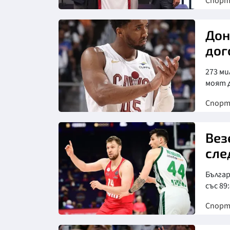
Спор
Снимка: goggle
Дон
дог
273 ми
моят 
Спор
Снимка: X/Twitter
Вез
сле
Българ
със 89
Спор
Снимка: То Вима