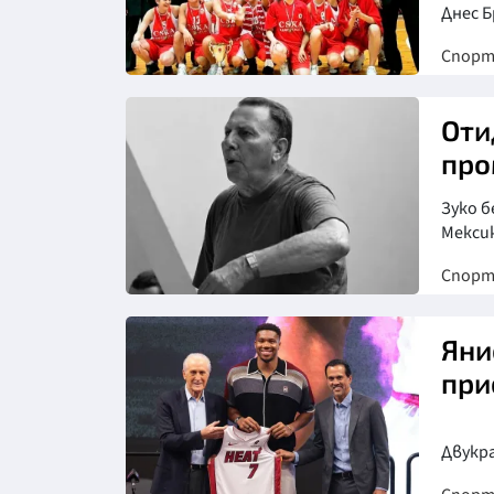
Днес 
Спор
Оти
про
Зуко б
Мексик
Спор
Яни
при
Двукр