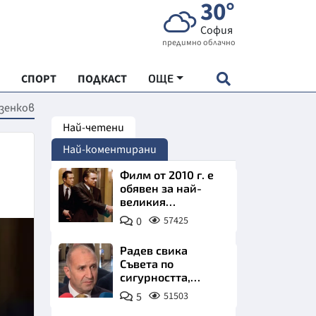
30°
София
предимно облачно
СПОРТ
ПОДКАСТ
ОЩЕ
езенков
Най-четени
НДАРТ
Най-коментирани
АДЕМИЯ "ЧУДЕСАТА НА БЪЛГАРИЯ"
Филм от 2010 г. е
обявен за най-
великия
Е
психологически
0
57425
трилър в
историята
Радев свика
Съвета по
сигурността,
СКАТА ХРАНА
следва ключово
5
51503
изявление
АРСКАТА ИКОНОМИКА