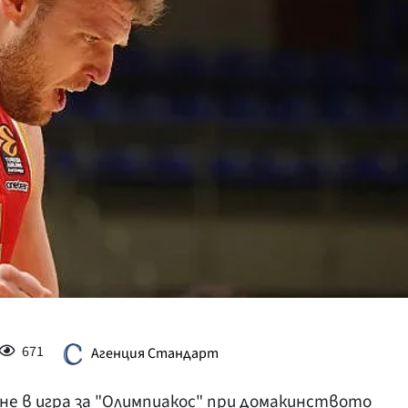
КУЛТУРА
ПРАВОСЪДИЕ
КРИМИ
КИБЕРЗАЩИТ
ВЯРА
ОБЯВИ
ВОЙНАТА В У
ВРЕМЕТО
671
Агенция Стандарт
рне в игра за "Олимпиакос" при домакинството