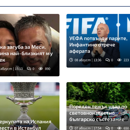
УЕФА потвърди парите,
Инфантино отрече
ка загуба за Меси.
аферата
ина най-близкият му
ек
08 август | 13:36
0
223
 август | 15:13
0
890
мка: Инстаграм
Пореден тежък удар по
световноизвестно
българско състезание
еркупата на Испания
мести в Истанбул
07 август | 17:54
0
650