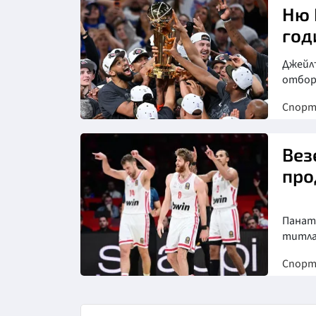
Ню 
год
Джейлъ
отбор
Спор
Снимка: Асошиейтед прес
Вез
про
Панати
титла
Спор
Снимка: Клубен сайт на
Олимпиакос баскет