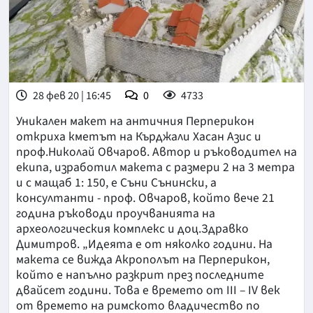
28 фев 20 | 16:45
0
4733
Уникален макет на античния Перперикон
откриха кметът на Кърджали Хасан Азис и
проф.Николай Овчаров. Автор и ръководител на
екипа, изработил макета с размери 2 на 3 метра
и с мащаб 1: 150, е Съни Сънински, а
консултанти - проф. Овчаров, който вече 21
година ръководи проучванията на
археологическия комплекс и доц.Здравко
Димитров. „Идеята е от няколко години. На
макета се вижда Акрополът на Перперикон,
който е напълно разкрит през последните
двайсет години. Това е времето от III – IV век
от времето на римското владичество по