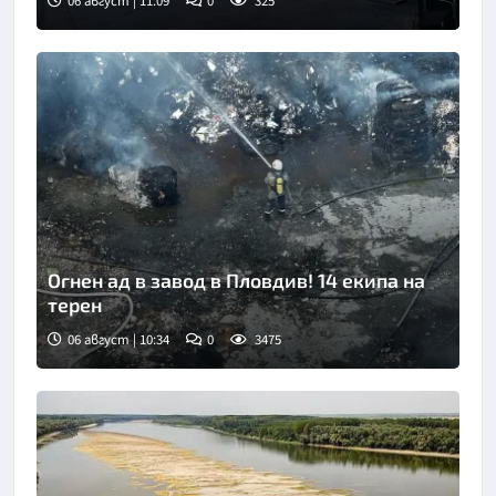
06 август | 11:09
0
325
Огнен ад в завод в Пловдив! 14 екипа на
терен
06 август | 10:34
0
3475