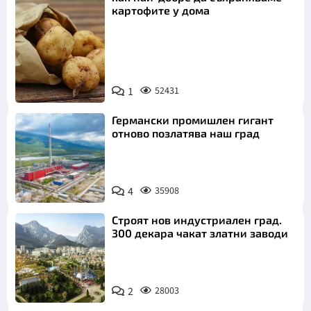
картофите у дома
Снимка:
1
52431
Пиксабей
Германски промишлен гигант
отново позлатява наш град
4
35908
Строят нов индустриален град.
300 декара чакат златни заводи
2
28003