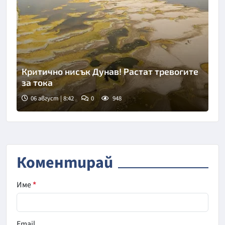
Критично нисък Дунав! Растат тревогите
за тока
06 август | 8:42
0
948
Снимка: goggle
Коментирай
Име
*
Email