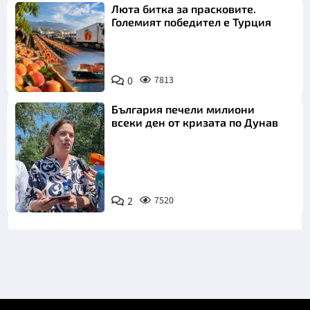
Люта битка за прасковите.
Големият победител е Турция
0
7813
България печели милиони
всеки ден от кризата по Дунав
2
7520
Снимка: БТА