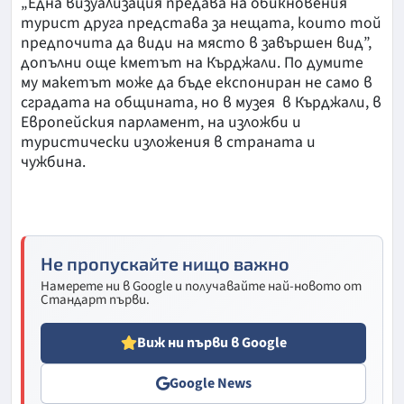
„Една визуализация предава на обикновения
турист друга представа за нещата, които той
предпочита да види на място в завършен вид”,
допълни още кметът на Кърджали. По думите
му макетът може да бъде експониран не само в
сградата на общината, но в музея в Кърджали, в
Европейския парламент, на изложби и
туристически изложения в страната и
чужбина.
Не пропускайте нищо важно
Намерете ни в Google и получавайте най-новото от
Стандарт първи.
Виж ни първи в Google
Google News