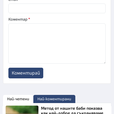
Коментар
*
Най-четени
Най-коментирани
Метод от нашите баби показва
как най-добре да съхраняваме