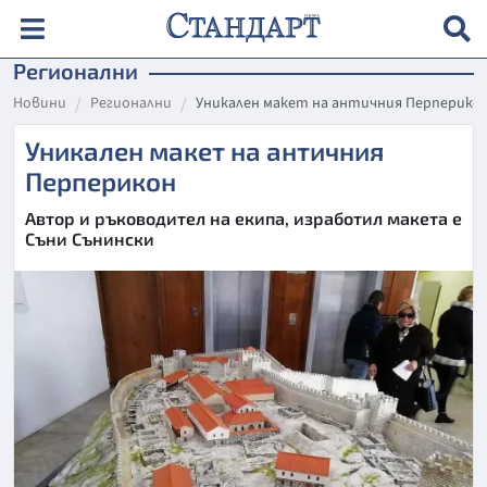
Регионални
Новини
Регионални
Уникален макет на античния Перперико
Уникален макет на античния
Перперикон
Автор и ръководител на екипа, изработил макета е
Съни Сънински