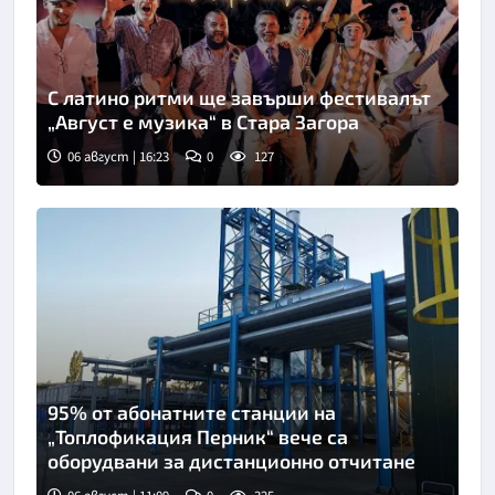
С латино ритми ще завърши фестивалът
„Август е музика“ в Стара Загора
06 август | 16:23
0
127
95% от абонатните станции на
„Топлофикация Перник“ вече са
оборудвани за дистанционно отчитане