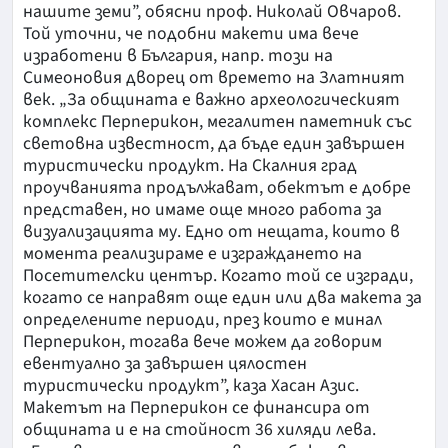
нашите земи”, обясни проф. Николай Овчаров.
Той уточни, че подобни макети има вече
изработени в България, напр. този на
Симеоновия дворец от времето на Златният
век. „За общината е важно археологическият
комплекс Перперикон, мегалитен паметник със
световна известност, да бъде един завършен
туристически продукт. На Скалния град
проучванията продължават, обектът е добре
представен, но имаме още много работа за
визуализацията му. Едно от нещата, които в
момента реализираме е изграждането на
Посетителски център. Когато той се изгради,
когато се направят още един или два макета за
определените периоди, през които е минал
Перперикон, тогава вече можем да говорим
евентуално за завършен цялостен
туристически продукт”, каза Хасан Азис.
Макетът на Перперикон се финансира от
общината и е на стойност 36 хиляди лева.