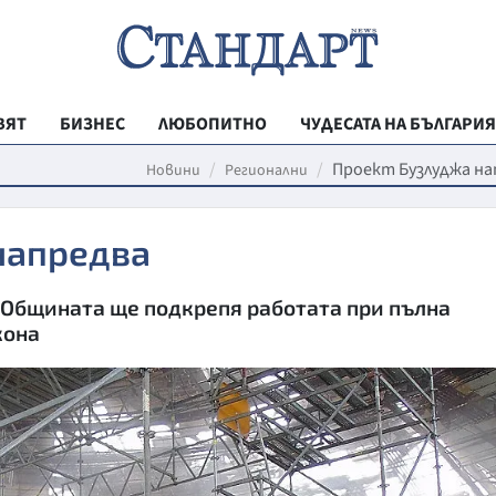
ВЯТ
БИЗНЕС
ЛЮБОПИТНО
ЧУДЕСАТА НА БЪЛГАРИЯ
РЕГИОНАЛНИ
Проект Бузлуджа на
Новини
Регионални
ВЕСТНИК СТА
напредва
МЛАДЕЖКА АК
ЗДРАВЕ
е Общината ще подкрепя работата при пълна
ОБРАЗОВАНИ
кона
МОЯТ ГРАД
ТЕХНОЛОГИИ
ДА!НА БЪЛГАР
ДА! НА БЪЛГ