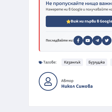
Не пропускайте нищо важн
Намерете ни в Google и получавайте 
Виж ни първи в Googl
Последвайте ни:
Тагове:
Казанлък
Бузлуджа
Автор
Никол Симова