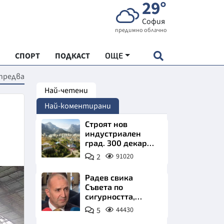
29°
София
предимно облачно
СПОРТ
ПОДКАСТ
ОЩЕ
предва
Най-четени
НДАРТ
Най-коментирани
АДЕМИЯ "ЧУДЕСАТА НА БЪЛГАРИЯ"
Строят нов
индустриален
град. 300 декара
Е
чакат златни
2
91020
заводи
Радев свика
Съвета по
сигурността,
СКАТА ХРАНА
следва ключово
5
44430
изявление
АРСКАТА ИКОНОМИКА