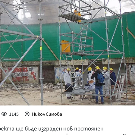
КУЛТУРА
ПРАВОСЪДИЕ
КРИМИ
КИБЕРЗАЩИТ
ВЯРА
ОБЯВИ
ВОЙНАТА В У
ВРЕМЕТО
1145
Никол Симова
роекта ще бъде изграден нов постоянен