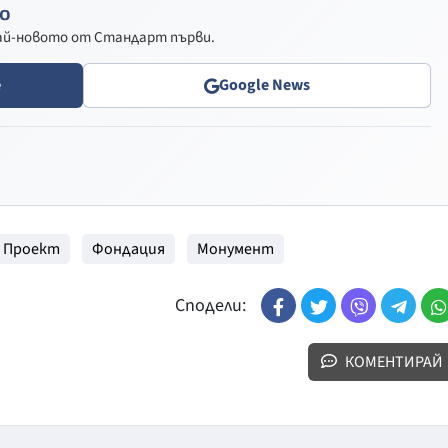
о
най-новото от Стандарт първи.
e
Google News
Проект
Фондация
Монумент
Сподели:
КОМЕНТИРАЙ