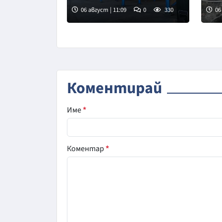
вече са оборудвани за
06 август | 11:09
0
330
06
дистанционно отчитане
Коментирай
Име
*
Коментар
*