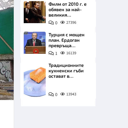
Филм от 2010 г. е
обявен за най-
великия
психологически
0
27396
трилър в
историята
Турция с мощен
план. Ердоган
НИЦИ
превръща
Джейхан в
1
16139
петролно чудо
Традиционните
кухненски гъби
КРАЙНА
остават в
миналото. Какво
се използва сега?
Снимка:
0
13943
Пиксабей