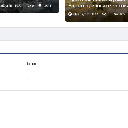
Растат тревогите за ток
 август | 10:34
0
3501
06 август | 8:42
0
959
Снимка: goggle
Email