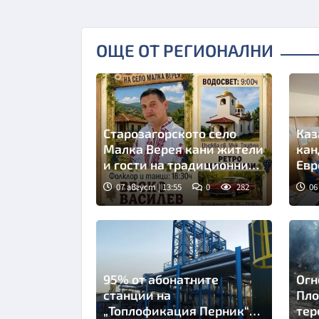
ОЩЕ ОТ РЕГИОНАЛНИ
Старозагорското село
Каз
Малка Верея кани жители
кан
и гости на традиционния
Евр
си събор
кул
07 август | 13:55
0
282
06
95% от абонатните
Огн
станции на
Пло
„Топлофикация Перник“
тер