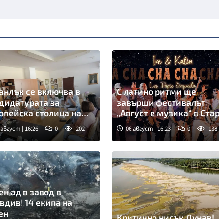
анлък се включва в
С латино ритми ще
дидатурата за
завърши фестивалът
опейска столица на
„Август е музика“ в Ста
турата през 2032 г.
Загора
 август | 16:26
0
202
06 август | 16:23
0
138
ен ад в завод в
вдив! 14 екипа на
ен
Критично нисък Дунав!