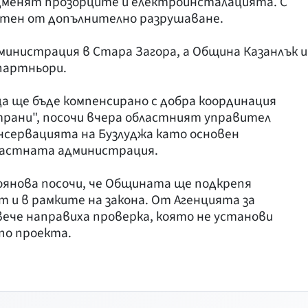
одменят прозорците и електроинсталацията. С
тен от допълнително разрушаване.
министрация в Стара Загора, а Община Казанлък и
партньори.
ца ще бъде компенсирано с добра координация
трани", посочи вчера областният управител
онсервацията на Бузлуджа като основен
ластната администрация.
оянова посочи, че Общината ще подкрепя
 и в рамките на закона. От Агенцията за
ече направиха проверка, която не установи
по проекта.