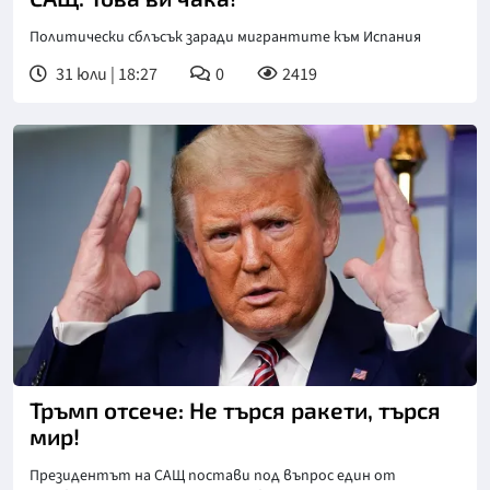
Политически сблъсък заради мигрантите към Испания
31 юли | 18:27
0
2419
Тръмп отсече: Не търся ракети, търся
мир!
Президентът на САЩ постави под въпрос един от