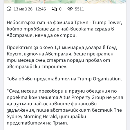
13 май 26 | 12:46
0
5511
Небостъргачът на фамилия Тръмп - Trump Tower,
който трябваше да е най-високата сграда в
Австралия, няма да се строи.
Проектът за около 1,1 милиарда долара в Голд
Коуст, източна Австралия, беше прекратен
три месеца след старта поради провал от
австралийски строител.
Това обяви представител на Trump Organization.
"След месеци преговори и празни обещания по
проекта компанията Altus Property Group не успя
да изпълни най-основните финансови
задължения, пише австралийският вестник The
Sydney Morning Herald, цитирайки
представителя на Тръмп.