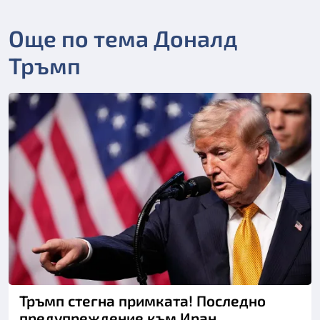
Още по тема Доналд
Тръмп
Снимка: Асошиейтед прес
Тръмп стегна примката! Последно
предупреждение към Иран