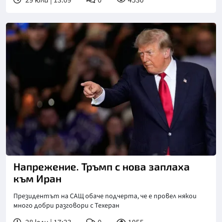
Снимка: АП/БТА
Напрежение. Тръмп с нова заплаха
към Иран
Президентът на САЩ обаче подчерта, че е провел някои
много добри разговори с Техеран