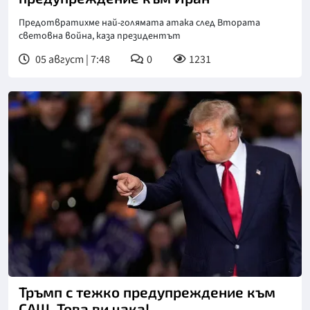
Предотвратихме най-голямата атака след Втората
световна война, каза президентът
05 август | 7:48
0
1231
Снимка: АП/БТА
Тръмп с тежко предупреждение към
САЩ. Това ви чака!