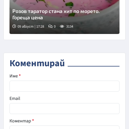
Розов таратор стана хит по морето.
Гореща цена
09 август | 17:28
0
3134
Коментирай
Име
*
Email
Коментар
*