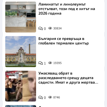
Ламинатът и линолеумът
отстъпват, този под е хитът на
2026 година
0
30834
България се превръща в
глобален термален център
1
19395
Ужасяващ обрат в
разследването срещу децата
садисти. Имат и друга жертва
преди Георги
0
8746