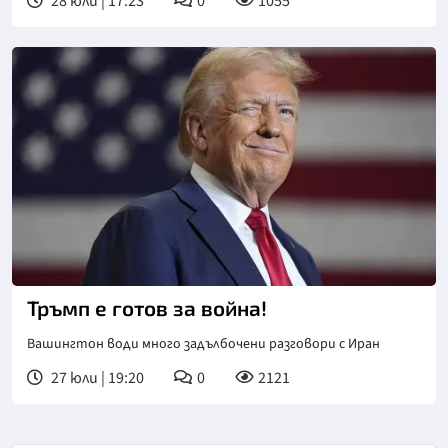
28 юли | 17:23
0
1055
Тръмп е готов за война!
Вашингтон води много задълбочени разговори с Иран
27 юли | 19:20
0
2121