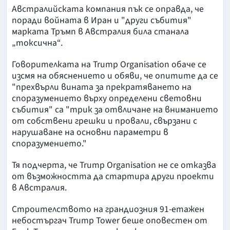
Австралийската компания пък се оправда, че
поради войната в Иран и "други събития"
марката Тръмп в Австралия била станала
„токсична“.
Говорителката на Trump Organisation обаче се
изсмя на обяснението и обяви, че опитите да се
"прехвърли вината за прекратяването на
споразумението върху определени световни
събития" са "трик за отвличане на вниманието
от собствени грешки и провали, свързани с
нарушаване на основни параметри в
споразумението."
Тя подчерта, че Trump Organisation не се отказва
от възможността да стартира други проекти
в Австралия.
Строителството на грандиозния 91-етажен
небостъргач Trump Tower беше оповестен от