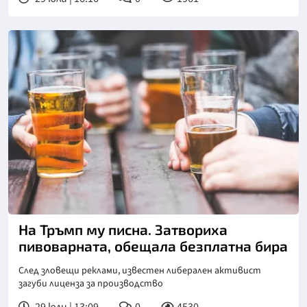
Снимка: goggle
На Тръмп му писна. Затвориха
пивоварната, обещала безплатна бира
След зловещи реклами, известен либерален активист
загуби лиценза за производство
29 юли | 13:09
0
4530