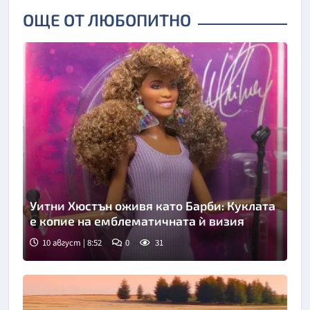
ОЩЕ ОТ ЛЮБОПИТНО
Уитни Хюстън оживя като Барби: Куклата
е копие на емблематичната ѝ визия
10 август | 8:52
0
31
Снимка: БТА