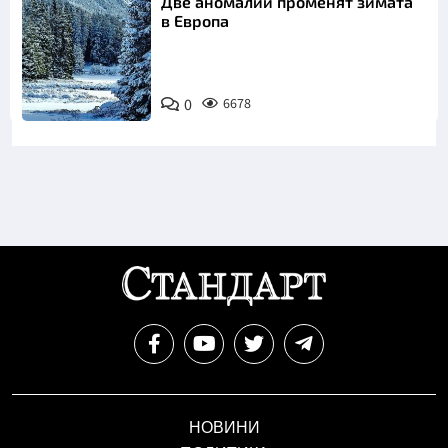
Две аномалии променят зимата
в Европа
0
6678
НОВИНИ