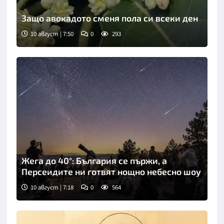
Защо авокадото сменя пола си всеки ден
10 август | 7:50
0
293
Жега до 40°: България се пържи, а
Персеидите ни готвят нощно небесно шоу
10 август | 7:18
0
564