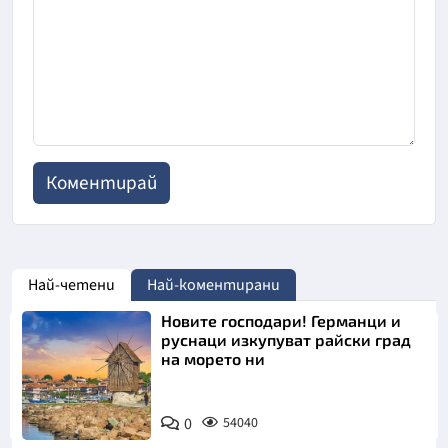
Най-четени
Най-коментирани
Новите господари! Германци и
руснаци изкупуват райски град
на морето ни
0
54040