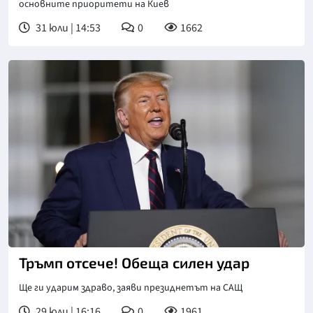
основните приоритети на Киев
31 юли | 14:53
0
1662
Снимка: ЕПА/БГНЕС
Тръмп отсече! Обеща силен удар
Ще ги ударим здраво, заяви президнетът на САЩ
29 юли | 16:16
0
1961