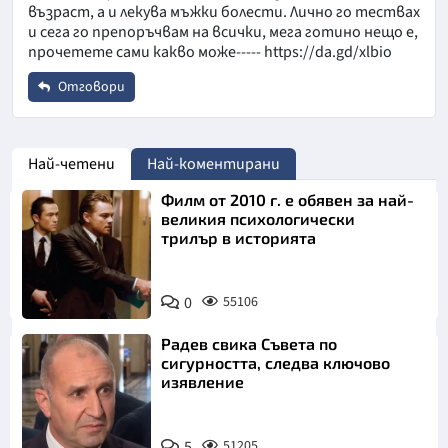
възраст, а и лекува мъжки болести. Лично го тествах
и сега го препоръчвам на всички, мега готино нещо е,
прочетете сами какво може----- https://da.gd/xlbio
Отговори
Име
*
Най-четени
Най-коментирани
Филм от 2010 г. е обявен за най-
Email
великия психологически
трилър в историята
Коментар
*
0
55106
Радев свика Съвета по
сигурността, следва ключово
изявление
5
51205