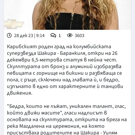
28 дек 23 | 9:14
1
3603
Карибският роден град на колумбийската
суперзвезда Шакира - Баранкиля, откри на 26
декември 6,5-метрова статуя в нейна чест.
Скулптурата от бронз и алуминий изобразява
певицата с горнище на бикини и развяваща се
пола, с ръце, сключени над главата ѝ, и бедро,
изпънато в едно от характерните ѝ танцови
движения.
"Бедра, които не лъжат, уникален талант, глас,
който движи масите", гласи надписът в
основата на скулптурата, открита на брега на
река Магдалена на церемония, на която
присъстваха родителите на Шакира - Уилям