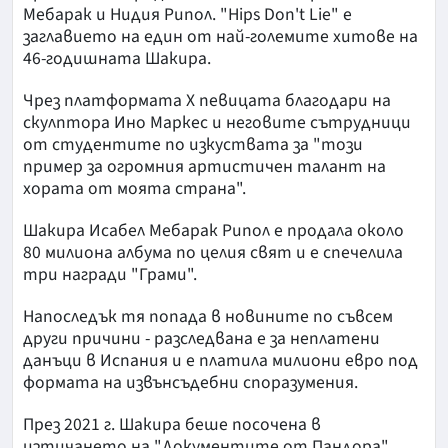
Мебарак и Нидия Рипол. "Hips Don't Lie" е
заглавието на един от най-големите хитове на
46-годишната Шакира.
Чрез платформата X певицата благодари на
скулптора Ино Маркес и неговите сътрудници
от студентите по изкуствата за "този
пример за огромния артистичен талант на
хората от моята страна".
Шакира Исабел Мебарак Рипол е продала около
80 милиона албума по целия свят и е спечелила
три награди "Грами".
Напоследък тя попада в новините по съвсем
други причини - разследвана е за неплатени
данъци в Испания и е платила милиони евро под
формата на извънсъдебни споразумения.
През 2021 г. Шакира беше посочена в
изтичането на "Документите от Пандора",