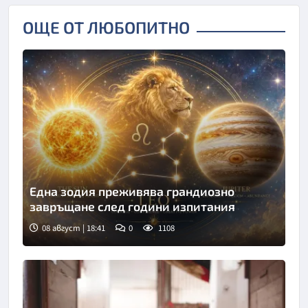
ОЩЕ ОТ ЛЮБОПИТНО
Една зодия преживява грандиозно
завръщане след години изпитания
08 август | 18:41
0
1108