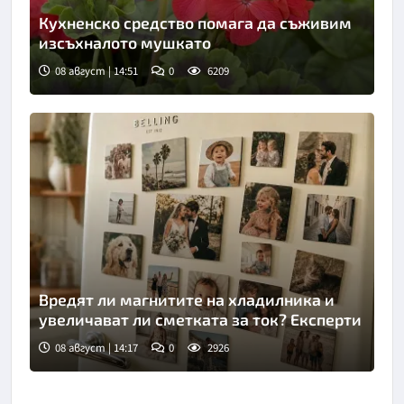
Кухненско средство помага да съживим
изсъхналото мушкато
08 август | 14:51
0
6209
Вредят ли магнитите на хладилника и
увеличават ли сметката за ток? Експерти
08 август | 14:17
0
2926