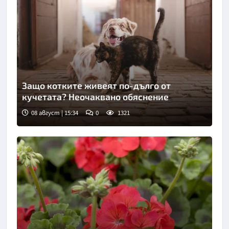
Защо котките живеят по-дълго от
кучетата? Неочаквано обяснение
08 август | 15:34
0
1321
Снимка: Пиксабей