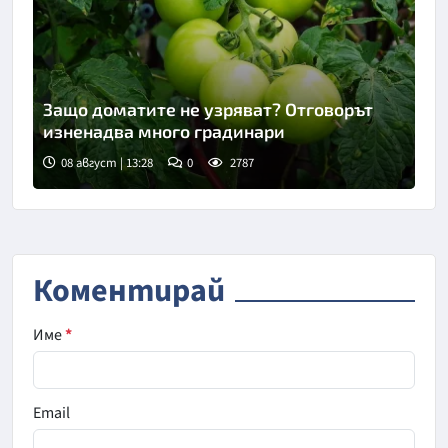
Защо доматите не узряват? Отговорът
изненадва много градинари
08 август | 13:28
0
2787
Снимка: Пиксабей
Коментирай
Име
*
Email