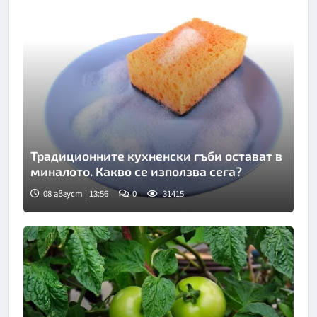
Традиционните кухненски гъби остават в
миналото. Какво се използва сега?
08 август | 13:56
0
31415
Снимка: Пиксабей