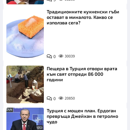
Откажи
Традиционните кухненски гъби
остават в миналото. Какво се
използва сега?
Снимка:
0
30039
Пиксабей
Пещера в Турция отвори врата
към свят отпреди 86 000
години
0
20850
Турция с мощен план. Ердоган
превръща Джейхан в петролно
чудо