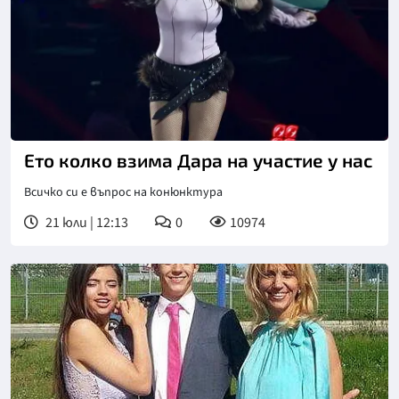
Снимка: ЕПА/БГНЕС
Ето колко взима Дара на участие у нас
Всичко си е въпрос на конюнктура
21 юли | 12:13
0
10974