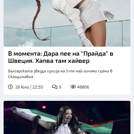
В момента: Дара пее на "Прайда" в
Швеция. Хапва там хайвер
Българската звезда излиза на 3-те най-големи сцени в
Скандинавия
28 юли | 22:55
9
48806