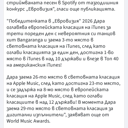
стриймваната песен в Spotify от тазгодишния
конкурс „Евровизия", гласи още публикацията.
"Победителката в „Евровизия" 2026 Дара
оглавява европейската класация на iTunes за
трети пореден ден с невероятния си танцов
хит Bangaranga и заема 3-то място в
световната класация на iTunes, след като
оглави класацията за един ден, достигна 1-во
място в iTunes в над 10 държави и влезе в Топ 40
на американския iTunes!
Дара заема 26-то място в световната класация
на Apple Music, след като достигна 23-то място,
и се задържа на 8-мо място в европейската
класация на Apple Music, след като оглави
класациите в над 12 държави! В момента Дара
заема 29-то място в световната класация за
дигитални изпълнители", заявяват още от
World Music Awards.