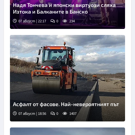
Надя Тончева и японски виртуози сляха
Изтока и Балканите в Банско
07 август | 22:17
0
234
Асфалт от фасове. Най-невероятният път
07 август | 18:56
0
1407