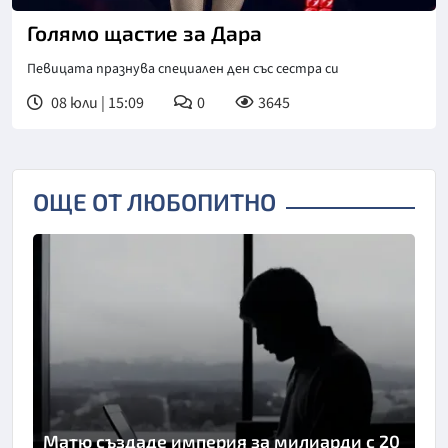
Снимка: ЕПА/БГНЕС
Голямо щастие за Дара
Певицата празнува специален ден със сестра си
08 юли | 15:09
0
3645
ОЩЕ ОТ ЛЮБОПИТНО
Матю създаде империя за милиарди с 20