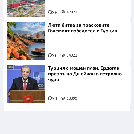
6
42821
Люта битка за прасковите.
Големият победител е Турция
0
34021
Турция с мощен план. Ердоган
превръща Джейхан в петролно
чудо
1
13399