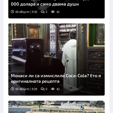
000 долара и само двама души
08 август | 9:30
0
42
Монаси ли са измислили Coca-Cola? Ето я
оригиналната рецепта
08 август | 9:28
0
42