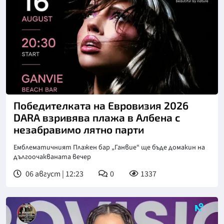
Победителката на Евровизия 2026
DARA взривява плажа в Албена с
незабравимо лятно парти
Емблематичният Плажен бар „Ганвие“ ще бъде домакин на
дългоочакваната вечер
06 август | 12:23
0
1337