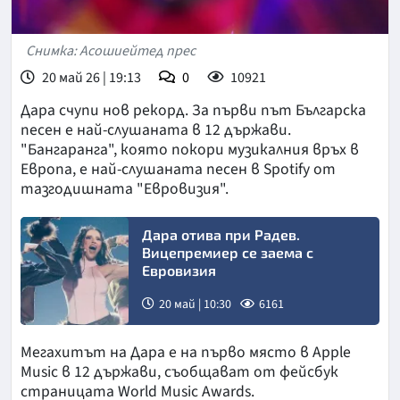
Снимка: Асошиейтед прес
20 май 26 | 19:13
0
10921
Дара счупи нов рекорд. За първи път Българска
песен е най-слушаната в 12 държави.
"Бангаранга", която покори музикалния връх в
Европа, е най-слушаната песен в Spotify от
тазгодишната "Евровизия".
Дара отива при Радев.
Вицепремиер се заема с
Евровизия
20 май | 10:30
6161
Мегахитът на Дара е на първо място в Apple
Music в 12 държави, съобщават от фейсбук
страницата World Music Awards.