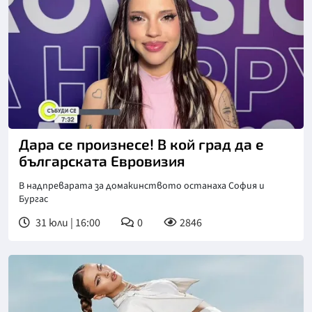
Дара се произнесе! В кой град да е
българската Евровизия
В надпреварата за домакинството останаха София и
Бургас
31 юли | 16:00
0
2846