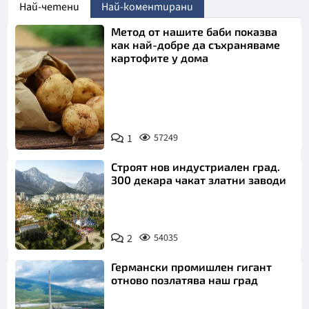
Най-четени
Най-коментирани
Метод от нашите баби показва
как най-добре да съхраняваме
картофите у дома
Снимка:
1
57249
Пиксабей
Строят нов индустриален град.
300 декара чакат златни заводи
2
54035
Германски промишлен гигант
отново позлатява наш град