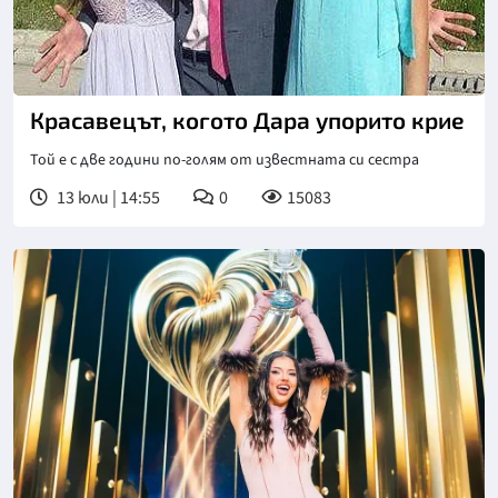
Красавецът, когото Дара упорито крие
Той е с две години по-голям от известната си сестра
13 юли | 14:55
0
15083