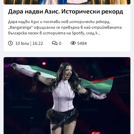
Дара надви Азис. Исторически рекорд
Дара надви Азис и постави нов исторически рекорд.
„Bangaranga“ официално се превърна в най-стриймваната
българска песен в историята на Spotify, след к...
10 юли | 16:22
0
5484