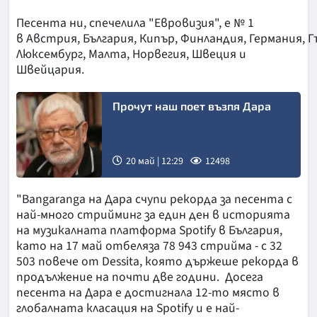
Песента ни, спечелила "Евровизия", е № 1
в Австрия, България, Кипър, Финландия, Германия, Г
Люксембург, Малта, Норвегия, Швеция и
Швейцария.
Прочут наш поет възпя Дара
20 май | 12:29
12498
Снимка:
"Bangaranga на Дара счупи рекорда за песента с
БГНЕС
най-много стрийминг за един ден в историята
на музикалната платформа Spotify в България,
като на 17 май отбеляза 78 943 стрийма - с 32
503 повече от Dessita, която държеше рекорда в
продължение на почти две години. Досега
песента на Дара е достигнала 12-то място в
глобалната класация на Spotify и е най-