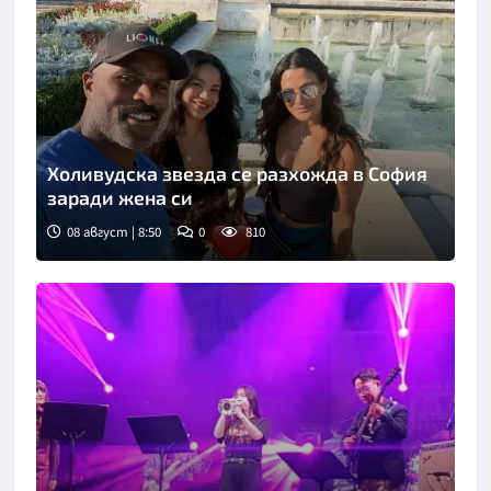
Холивудска звезда се разхожда в София
заради жена си
08 август | 8:50
0
810