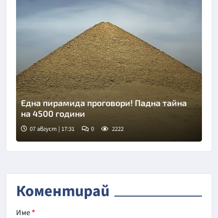
Една пирамида проговори! Падна тайна
на 4500 години
07 август | 17:31
0
2222
Снимка: goggle
Коментирай
Име
*