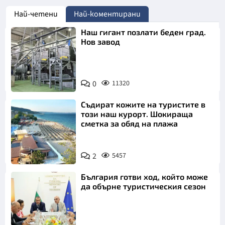
Най-четени
Най-коментирани
Наш гигант позлати беден град.
Нов завод
0
11320
Съдират кожите на туристите в
този наш курорт. Шокираща
сметка за обяд на плажа
2
5457
България готви ход, който може
да обърне туристическия сезон