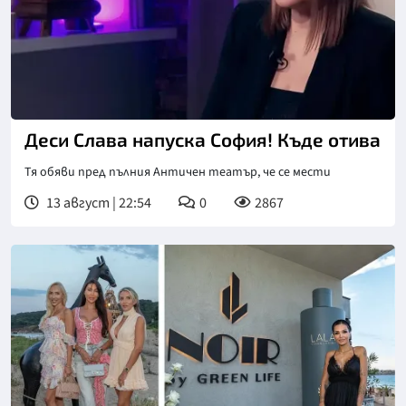
Деси Слава напуска София! Къде отива
Тя обяви пред пълния Античен театър, че се мести
13 август | 22:54
0
2867