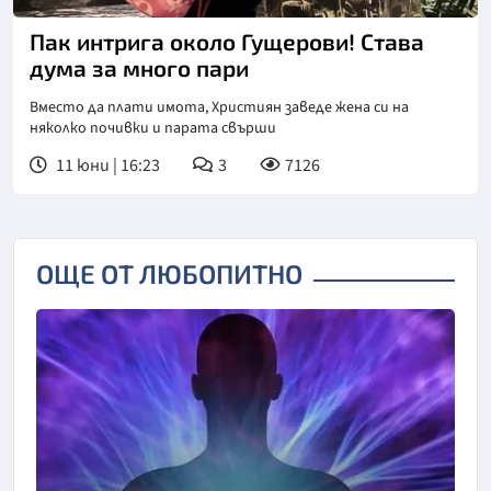
Снимка: Инстаграм
Пак интрига около Гущерови! Става
дума за много пари
Вместо да плати имота, Християн заведе жена си на
няколко почивки и парата свърши
11 юни | 16:23
3
7126
ОЩЕ ОТ ЛЮБОПИТНО