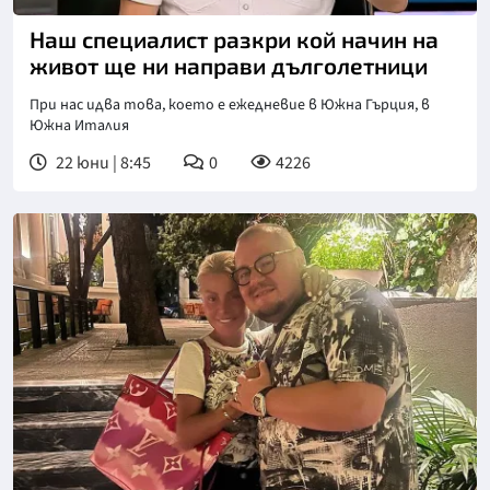
Снимка: Нова телевизия
Наш специалист разкри кой начин на
живот ще ни направи дълголетници
При нас идва това, което е ежедневие в Южна Гърция, в
Южна Италия
22 юни | 8:45
0
4226