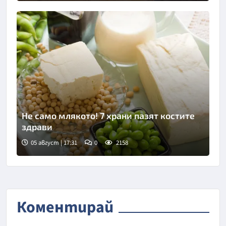
Не само млякото! 7 храни пазят костите
здрави
05 август | 17:31
0
2158
Коментирай