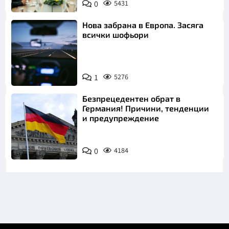
0
5431
Нова забрана в Европа. Засяга
всички шофьори
1
5276
Безпрецедентен обрат в
Германия! Причини, тенденции
и предупреждение
0
4184