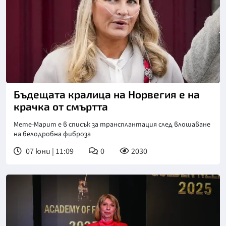
Бъдещата кралица на Норвегия е на
крачка от смъртта
Мете-Марит е в списък за трансплантация след влошаване
на белодробна фиброза
07 юни | 11:09
0
2030