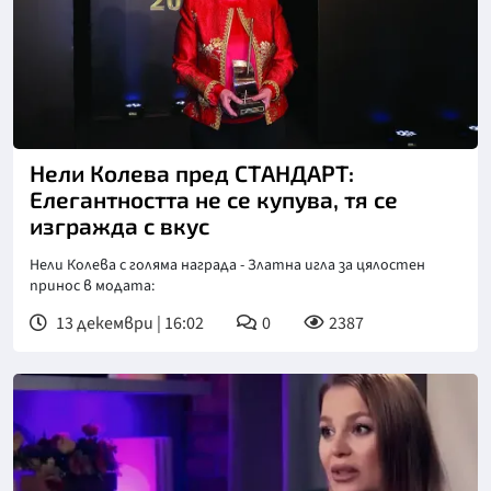
Нели Колева пред СТАНДАРТ:
Елегантността не се купува, тя се
изгражда с вкус
Нели Колева с голяма награда - Златна игла за цялостен
принос в модата:
13 декември | 16:02
0
2387