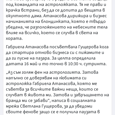
под командата на астроложката. Тя не прави и
крачка встрани, без да се допита до вещата в
окултното дама. Атанасова дирижира и бизнес
начинанията на блондинката, която е твърдо
убедена, че разположението на небесните тела
влияе на всичко, което се случва в света на
хората.
Габриела Атанасова посъветвала Гущерова кога
да стартира отново бизнеса си с пижамите и
да ги пусне на пазара. За целта определила
датата 16 май и то точно в 10:30 ч. сутринта.
„Аз съм голям фен на астрологията. Затова
напълно се доверявам на любимата си
астроложка Габриела Атанасова, която ме
съветва за всичките важни неща, които се
случват в живота ми. Затова и завръщането на
бранда ми се забави“, написа в социалната
мрежа Светлана Гущерова, за да уведоми
своите фенове защо се е получила паузата в