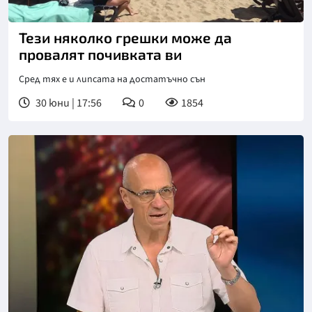
Тези няколко грешки може да
провалят почивката ви
Сред тях е и липсата на достатъчно сън
30 юни | 17:56
0
1854