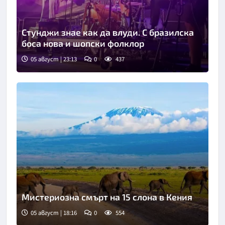
Стунджи знае как да влуди. С бразилска
боса нова и шопски фолклор
05 август | 23:13
0
437
Мистериозна смърт на 15 слона в Кения
05 август | 18:16
0
554