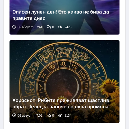
Опасен лунен ден! Ето какво не бива да
правите днес
06 август | 7:41
0
2425
Хороскоп: Рибите преживяват щастлив
обрат, Телецът започва важна промяна
06 август | 7:02
0
3134