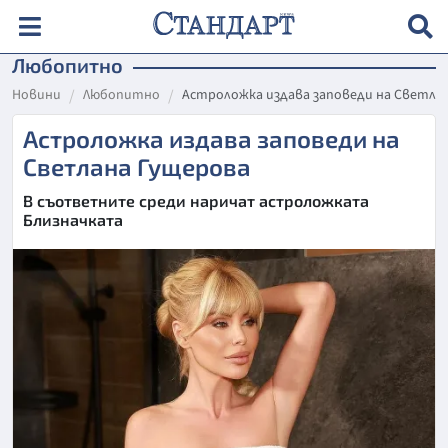
Любопитно
Новини
Любопитно
Астроложка издава заповеди на Светла
Астроложка издава заповеди на
Светлана Гущерова
В съответните среди наричат астроложката
Близначката