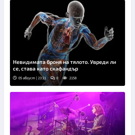
Невидимата броня на тялото. Увреди ли
се, става като скафандър
05 август | 23:21
0
2158