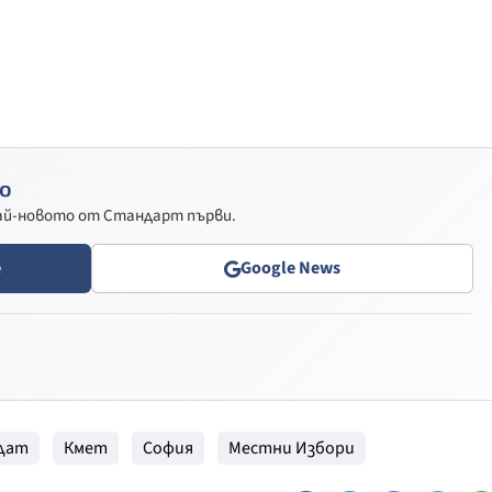
о
най-новото от Стандарт първи.
e
Google News
дат
Кмет
София
Местни Избори