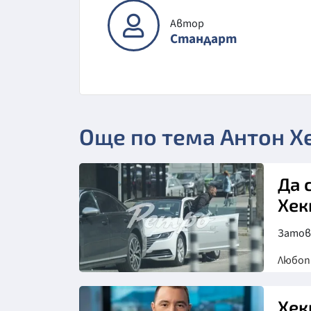
Автор
Стандарт
Още по тема Антон 
Да 
Хек
Затов
Любо
Хек