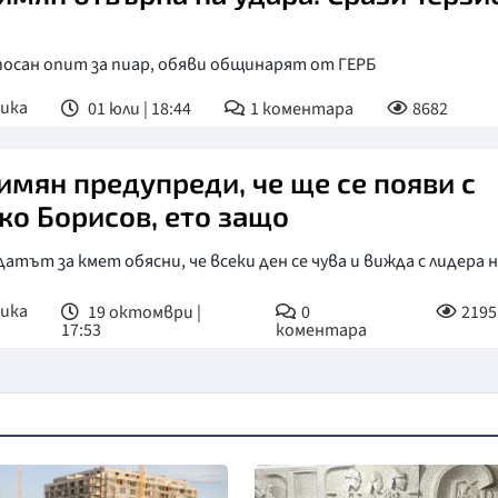
посан опит за пиар, обяви общинарят от ГЕРБ
ика
01 юли | 18:44
1
коментара
8682
имян предупреди, че ще се появи с
ко Борисов, ето защо
атът за кмет обясни, че всеки ден се чува и вижда с лидера 
ика
19 октомври |
0
2195
17:53
коментара