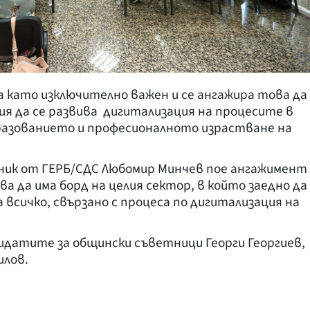
а като изключително важен и се ангажира това да
лия да се развива дигитализация на процесите в
азованието и професионалното израстване на
ик от ГЕРБ/СДС Любомир Минчев пое ангажимент
ва да има борд на целия сектор, в който заедно да
всичко, свързано с процеса по дигитализация на
идатите за общински съветници Георги Георгиев,
илов.