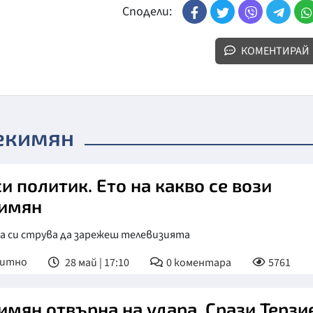
Сподели:
КОМЕНТИРАЙ
Хекимян
си политик. Ето на какво се вози
имян
а си струва да зарежеш телевизията
питно
28 май | 17:10
0
коментара
5761
имян отвърна на удара. Срази Терзи