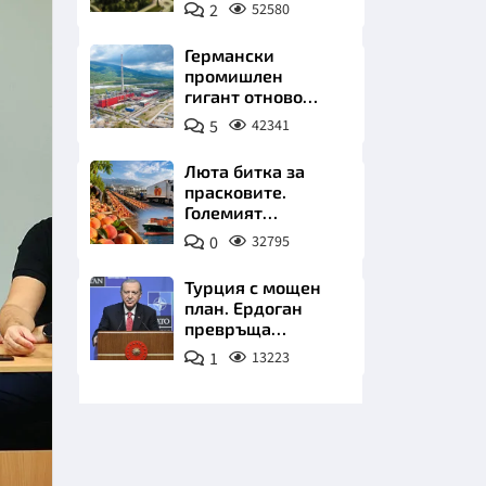
чакат златни
2
52580
заводи
Германски
промишлен
гигант отново
позлатява наш
5
42341
град
НИЦИ
Люта битка за
прасковите.
Големият
победител е
0
32795
Турция
КРАЙНА
Турция с мощен
план. Ердоган
превръща
Джейхан в
1
13223
петролно чудо