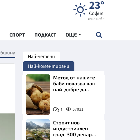
23°
София
ясно небе
СПОРТ
ПОДКАСТ
ОЩЕ
 община
Най-четени
НДАРТ
Най-коментирани
АДЕМИЯ "ЧУДЕСАТА НА БЪЛГАРИЯ"
Метод от нашите
баби показва как
най-добре да
Е
съхраняваме
картофите у дома
Снимка:
1
57031
Пиксабей
Строят нов
СКАТА ХРАНА
индустриален
град. 300 декара
АРСКАТА ИКОНОМИКА