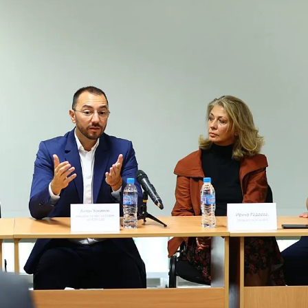
КУЛТУРА
ПРАВОСЪДИЕ
КРИМИ
КИБЕРЗАЩИТ
ВЯРА
ОБЯВИ
ВОЙНАТА В У
ВРЕМЕТО