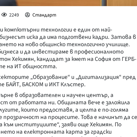
2249
Стандарт
 компютърни технологии е един от най-
 бизнесът иска да има подготвени кадри. Затова в
ането на ново общинско технологично училище.
бизнеса и да инвестираме в професионалното
нтон Хекимян, кандидат за кмет на София от ГЕРБ-
те на ИТ общността.
секторите „Образование“ и „Дигитализация“ пред
е БАЙТ, БАСКОМ и ИКТ Клъстер.
върне в образователен и научен център, а
аст от работата ни. Общината вече е заложила
лугите, които предоставя, а целта е по-голяма
е прозрачност на процесите. Това е начинът да с
 към институциите“, заяви още Хекимян. По
ането на електронната карта за градски