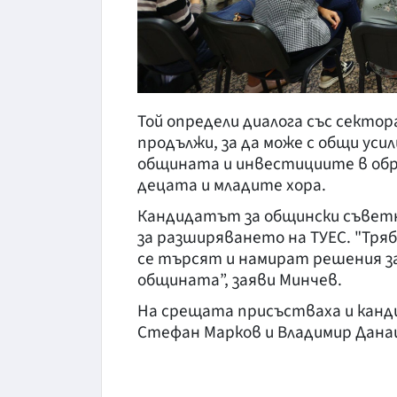
Той определи диалога със сектор
продължи, за да може с общи уси
общината и инвестициите в обр
децата и младите хора.
Кандидатът за общински съветн
за разширяването на ТУЕС. "Тряб
се търсят и намират решения за 
общината”, заяви Минчев.
На срещата присъстваха и канд
Стефан Марков и Владимир Дана