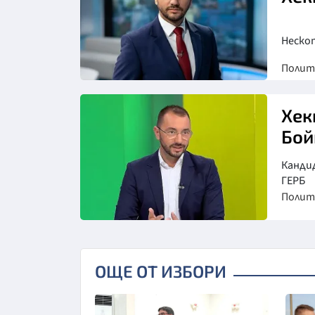
Неско
Полит
Хек
Бой
Кандид
ГЕРБ
Полит
Снимка: НоваНюз
ОЩЕ ОТ ИЗБОРИ