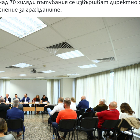
над 70 хиляди пътувания се извършват директно 
еснение за гражданите.