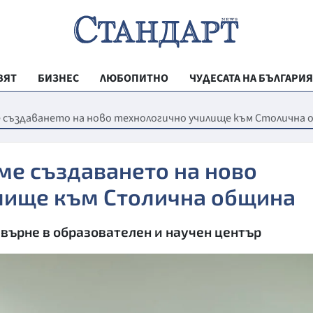
ВЯТ
БИЗНЕС
ЛЮБОПИТНО
ЧУДЕСАТА НА БЪЛГАРИЯ
РЕГИОНАЛНИ
е създаването на ново технологично училище към Столична
ВЕСТНИК СТА
МЛАДЕЖКА АК
ме създаването на ново
ЗДРАВЕ
лище към Столична община
ОБРАЗОВАНИ
евърне в образователен и научен център
МОЯТ ГРАД
ТЕХНОЛОГИИ
ДА!НА БЪЛГАР
ДА! НА БЪЛГ