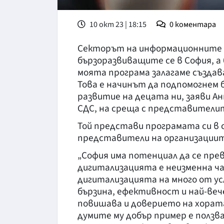
10 окт 23 | 18:15
0
коментара
Секторът на информационните и
бързоразвиващите се в София, а
моята програма залагаме създав
Това е начинът да подпомогнем 
развитие на децата ни, заяви А
СДС, на среща с представители
Той представи програмата си в 
представители на организациит
„София има потенциал да се пре
дигитализацията е неизменна ч
дигитализацията на много от ус
бързина, ефективност и най-веч
повишава и доверието на хората
думите му добър пример е ползв