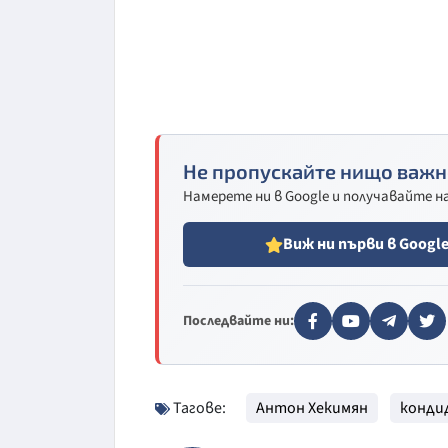
Не пропускайте нищо важн
Намерете ни в Google и получавайте 
Виж ни първи в Googl
Последвайте ни:
Тагове:
Антон Хекимян
конди