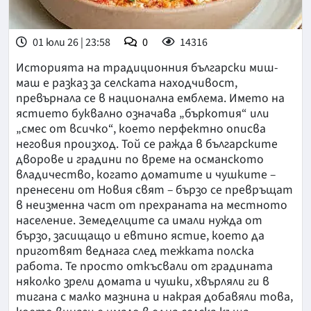
01 юли 26 | 23:58
0
14316
Историята на традиционния български миш-
маш е разказ за селската находчивост,
превърнала се в национална емблема. Името на
ястието буквално означава „бъркотия“ или
„смес от всичко“, което перфектно описва
неговия произход. Той се ражда в българските
дворове и градини по време на османското
владичество, когато доматите и чушките –
пренесени от Новия свят – бързо се превръщат
в неизменна част от прехраната на местното
население. Земеделците са имали нужда от
бързо, засищащо и евтино ястие, което да
приготвят веднага след тежката полска
работа. Те просто откъсвали от градината
няколко зрели домата и чушки, хвърляли ги в
тигана с малко мазнина и накрая добавяли това,