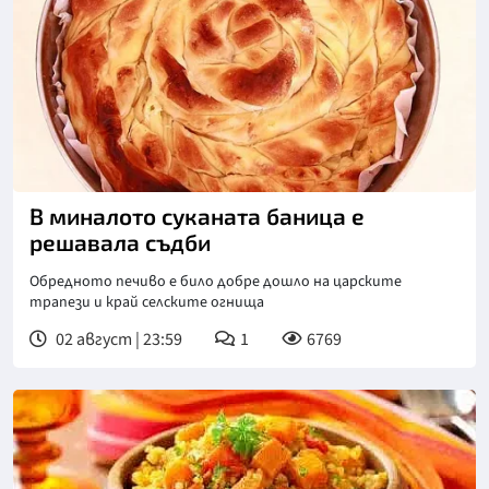
В миналото суканата баница е
решавала съдби
Обредното печиво е било добре дошло на царските
трапези и край селските огнища
02 август | 23:59
1
6769