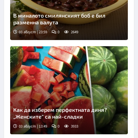
В миналото смилянският боб е бил
разменна валута
03 август | 23:59
0
2649
Как да изберем перфектната диня?
„Женските“ са най-сладки
03 август | 13:49
0
3933