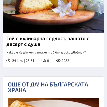
Той е кулинарна гордост, защото е
десерт с душа
Какво е Кезекухен и има ли той български двойник?
24 юли | 23:31
0
2958
ОЩЕ ОТ ДА! НА БЪЛГАРСКАТА
ХРАНА