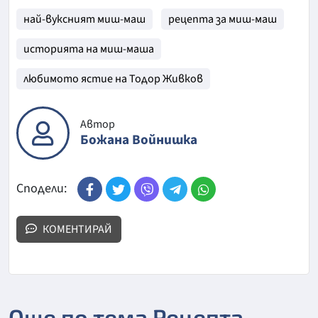
най-вуксният миш-маш
рецепта за миш-маш
историята на миш-маша
любимото ястие на Тодор Живков
Автор
Божана Войнишка
Сподели:
КОМЕНТИРАЙ
Още по тема Рецепта