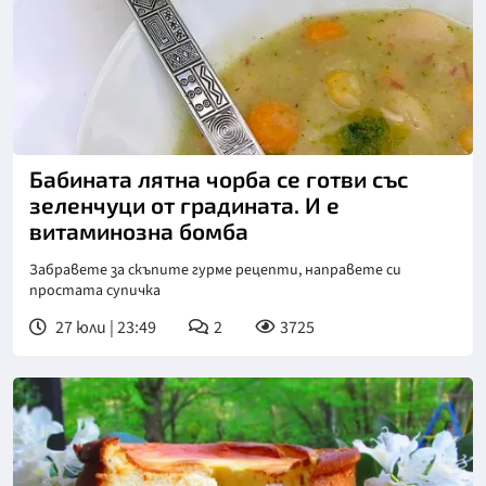
Бабината лятна чорба се готви със
зеленчуци от градината. И е
витаминозна бомба
Забравете за скъпите гурме рецепти, направете си
простата супичка
27 юли | 23:49
2
3725