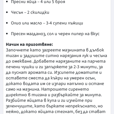
Пресни яйца – 4 или 5 броя
Чесън – 2 скилидки
Олио или масло – 3-4 супени лъжици
Пресен магданоз, сол и черен пипер на вкус
Начин на приготвяне:
Започнете като загреете мазнината в дълбок
тиган и задушите ситно нарязания лук и чесъна
до омекване. Добавете нарязаните на парчета
печени чушки и ги запържете за 2-3 минути, за
да пуснат аромата си. Изсипете доматите и
оставете сместа да къкри на умерен огън,
докато водата им се изпари напълно и остане
само на мазнина. Натрошете сиренето
директно в тигана и разбъркайте за минута.
Разбийте яйцата в купа и ги излейте при
зеленчуците, като бъркате непрекъснато, но
нежно, докато яйцата стегнат, без да стават