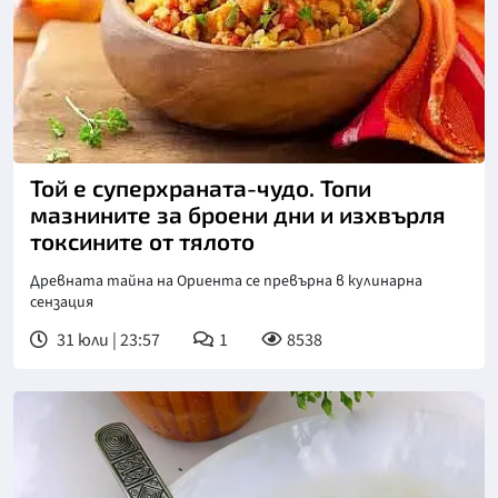
Той е суперхраната-чудо. Топи
мазнините за броени дни и изхвърля
токсините от тялото
Древната тайна на Ориента се превърна в кулинарна
сензация
31 юли | 23:57
1
8538