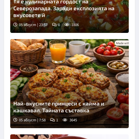
Тя е кулинарната гордост на
Северозапада. Заради експлозията на
вкусовете й
05 август | 23:57
0
1806
Най-вкусните принцеси с кайма и
кашкавал. Тайната съставка
05 август | 7:58
1
3645