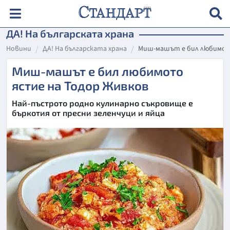
ДА! На българската храна
Новини
ДА! На българската храна
Миш-машът е бил любимот
Миш-машът е бил любимото
ястие на Тодор Живков
Най-пъстрото родно кулинарно съкровище е
бъркотия от пресни зеленчуци и яйца