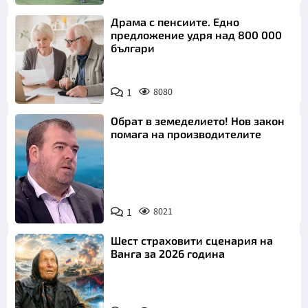
Драма с пенсиите. Едно
предложение удря над 800 000
българи
1
8080
Обрат в земеделието! Нов закон
помага на производителите
1
8021
Снимка: бТВ
Шест страховити сценария на
Ванга за 2026 година