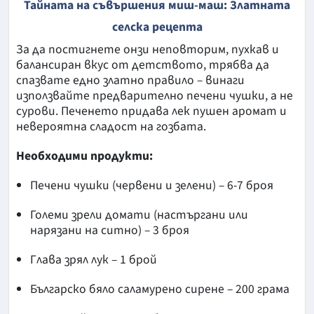
Тайната на съвършения миш-маш: Златната
селска рецепта
За да постигнете онзи неповторим, пухкав и
балансиран вкус от детството, трябва да
спазвате едно златно правило – винаги
използвайте предварително печени чушки, а не
сурови. Печенето придава лек пушен аромат и
невероятна сладост на гозбата.
Необходими продукти:
Печени чушки (червени и зелени) – 6-7 броя
Големи зрели домати (настъргани или
нарязани на ситно) – 3 броя
Глава зрял лук – 1 брой
Българско бяло саламурено сирене – 200 грама