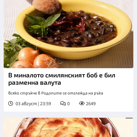
В миналото смилянският боб е бил
разменна валута
всяко стръкче в Родопите се отглежда на ръка
03 август | 23:59
0
2649