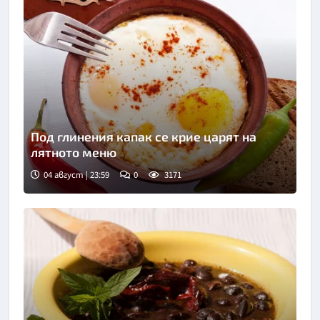
Под глинения капак се крие царят на
лятното меню
04 август | 23:59
0
3171