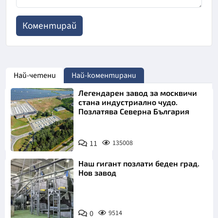
Най-четени
Най-коментирани
Легендарен завод за москвичи
стана индустриално чудо.
Позлатява Северна България
11
135008
Наш гигант позлати беден град.
Нов завод
0
9514