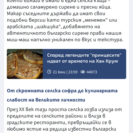
което винаги е имало в една селска къща –
домашно саламурено сирене и пресни яйца.
Макар съседните държави да имат свои
подобни версии като турския „менемен“ или
арабската „шакшука“, добавянето на
автентичното българско сирене прави нашия
миш-маш напълно уникален по вкус и текстура.
Според легендите "принцесите"
идват от времето на Хан Крум
21 юни | 23:59
44073
От скромната селска софра до кулинарната
слабост на великите личности
През ХХ век тази проста селска гозба излиза от
пределите на селските райони и влиза в
градските ресторанти, превръщайки се в
любимо ястие на редица известни български