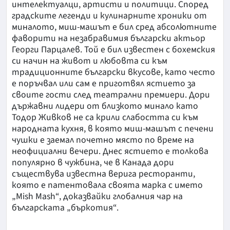
интелектуалци, артисти и политици. Според
градските легенди и кулинарните хроники от
миналото, миш-машът е бил сред абсолютните
фаворити на незабравимия български актьор
Георги Парцалев. Той е бил известен с бохемския
си начин на живот и любовта си към
традиционните български вкусове, като често
е поръчвал или сам е приготвял ястието за
своите гости след театрални премиери. Дори
държавни лидери от близкото минало като
Тодор Живков не са крили слабостта си към
народната кухня, в която миш-машът с печени
чушки е заемал почетно място по време на
неофициални вечери. Днес ястието е толкова
популярно в чужбина, че в Канада дори
съществува известна верига ресторанти,
която е патентовала своята марка с името
„Mish Mash“, доказвайки глобалния чар на
българската „бъркотия“.