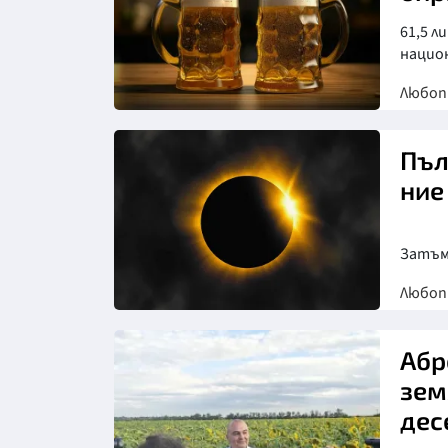
61,5 л
нацио
Любо
Снимка: goggle
Пъл
ние
Затъм
Любо
Снимка: goggle
Абр
зем
дес