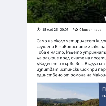
15 май 26 | 20:05
0
коментара
Само на около четиридесет кил
сгушено в живописните гънки на
Това е място, където утринната 
да разкрие пред очите на посет
двадесет и първи век. Въздухът
изпитват истински шок при пър
единствено от ромона на Макоц
П
н