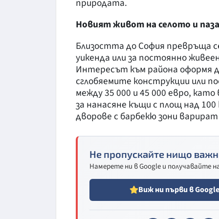
природата.
Новият живот на селото и паз
Близостта до София превръща с
уикенда или за постоянно живеен
Интересът към района оформя дв
сглобяемите конструкции или по
между 35 000 и 45 000 евро, кат
за нанасяне къщи с площ над 10
дворове с барбекю зони варират 
Не пропускайте нищо важн
Намерете ни в Google и получавайте 
Виж ни първи в Googl