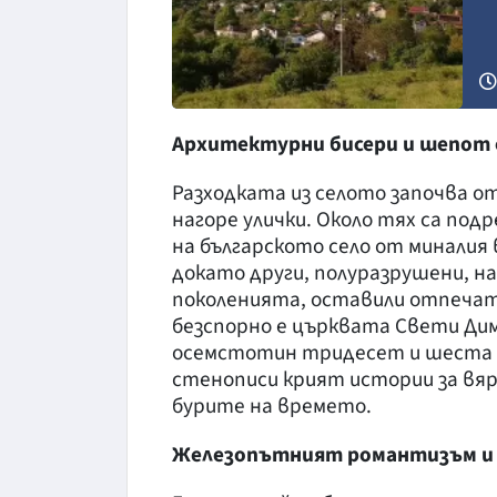
Архитектурни бисери и шепот
Разходката из селото започва о
нагоре улички. Около тях са по
на българското село от миналия 
докато други, полуразрушени, н
поколенията, оставили отпечат
безспорно е църквата Свети Ди
осемстотин тридесет и шеста г
стенописи крият истории за вяр
бурите на времето.
Железопътният романтизъм и 