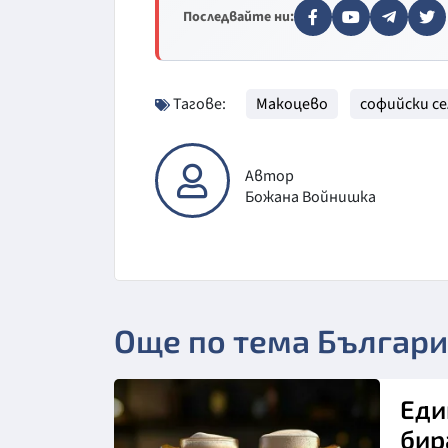
Последвайте ни:
Тагове:
Макоцево
софийски се
Автор
Божана Войнишка
Още по тема Българ
Еди
бир