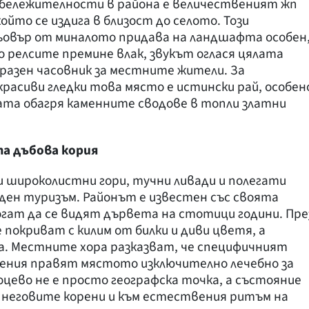
бележителности в района е величественият жп
ойто се издига в близост до селото. Този
овър от миналото придава на ландшафта особен
 релсите премине влак, звукът оглася цялата
бразен часовник за местните жители. За
асиви гледки това място е истински рай, особен
ната обагря каменните сводове в топли златни
та дъбова кория
и широколистни гори, тучни ливади и полегати
ден туризъм. Районът е известен със своята
огат да се видят дървета на стотици години. Пре
покриват с килим от билки и диви цветя, а
ка. Местните хора разказват, че специфичният
ения правят мястото изключително лечебно за
оцево не е просто географска точка, а състояние
м неговите корени и към естествения ритъм на