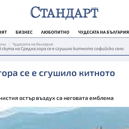
ВЯТ
БИЗНЕС
ЛЮБОПИТНО
ЧУДЕСАТА НА БЪЛГАРИЯ
РЕГИОНАЛНИ
ини
Чудесата на България
В скута на Средна гора се е сгушило китното софийско село
ВЕСТНИК СТА
МЛАДЕЖКА АК
гора се е сгушило китното
ЗДРАВЕ
ОБРАЗОВАНИ
МОЯТ ГРАД
истия остър въздух са неговата емблема
ТЕХНОЛОГИИ
ДА!НА БЪЛГАР
ДА! НА БЪЛГ