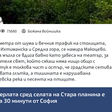
75680
Божана Войнишка
ометра от шума и вечния трафик на столицата,
 Ихтиманска и Средна гора, се намира Макоцево.
мъгла се вдига бавно като завеса на театър, за
ителя свят, който сякаш няма нищо общо с
 тук е толкова чист и остър, че градските сетива
вата глътка, а тишината е нарушавана
евска река и песента на птиците.
ерлата сред селата на Стара планина е
а 30 минути от София