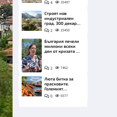
позлатява наш
4
35497
град
Строят нов
индустриален
град. 300 декара
чакат златни
2
25450
заводи
НИЦИ
България печели
милиони всеки
ден от кризата по
Дунав
Снимка:
КРАЙНА
2
7462
БТА
Люта битка за
прасковите.
Големият
победител е
0
6577
Турция