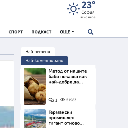
23°
София
ясно небе
СПОРТ
ПОДКАСТ
ОЩЕ
Най-четени
НДАРТ
Най-коментирани
АДЕМИЯ "ЧУДЕСАТА НА БЪЛГАРИЯ"
Метод от нашите
баби показва как
най-добре да
Е
съхраняваме
картофите у дома
Снимка:
1
51983
Пиксабей
Германски
СКАТА ХРАНА
промишлен
гигант отново
АРСКАТА ИКОНОМИКА