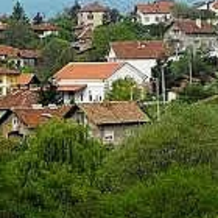
КУЛТУРА
ПРАВОСЪДИЕ
КРИМИ
КИБЕРЗАЩИТ
ВЯРА
ОБЯВИ
ВОЙНАТА В У
ВРЕМЕТО