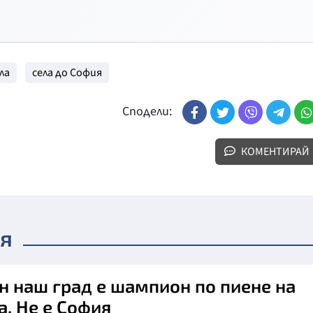
ла
села до София
Сподели:
КОМЕНТИРАЙ
ия
н наш град е шампион по пиене на
а. Не е София