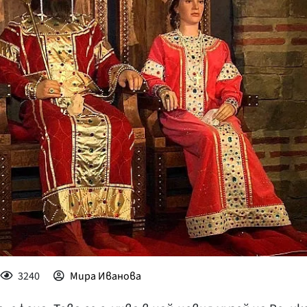
КУЛТУРА
ПРАВОСЪДИЕ
КРИМИ
КИБЕРЗАЩИТ
ВЯРА
ОБЯВИ
ВОЙНАТА В У
ВРЕМЕТО
3240
Мира Иванова