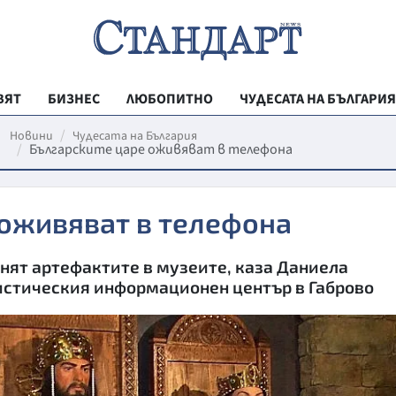
ВЯТ
БИЗНЕС
ЛЮБОПИТНО
ЧУДЕСАТА НА БЪЛГАРИЯ
РЕГИОНАЛНИ
Новини
Чудесата на България
Българските царе оживяват в телефона
ВЕСТНИК СТА
МЛАДЕЖКА АК
 оживяват в телефона
ЗДРАВЕ
ОБРАЗОВАНИ
нят артефактите в музеите, каза Даниела
истическия информационен център в Габрово
МОЯТ ГРАД
ТЕХНОЛОГИИ
ДА!НА БЪЛГАР
ДА! НА БЪЛГ