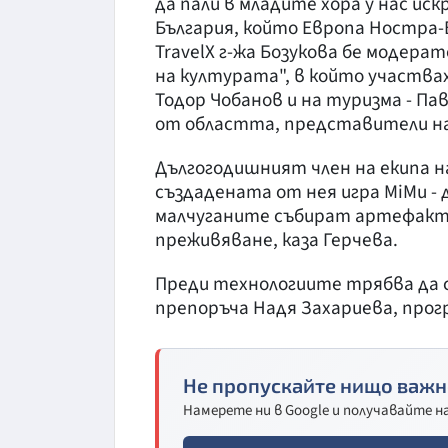
да пали в младите хора у нас ис
България, който Европа Ностра-Б
TravelX г-жа Бозукова бе модера
на културата", в който участв
Тодор Чобанов и на туризма - П
от областта, представители на
Дългогодишният член на екипа н
създадената от нея игра MiMu - 
малчуганите събират артефакти
преживяване, каза Герчева.
Преди технологиите трябва да с
препоръча Надя Захариева, прог
Не пропускайте нищо важн
Намерете ни в Google и получавайте 