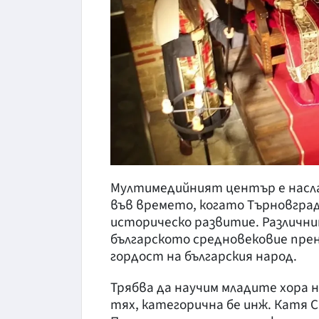
Мултимедийният център е насла
във времето, когато Търновград 
историческо развитие. Различн
българското средновековие прен
гордост на българския народ.
Трябва да научим младите хора н
тях, категорична бе инж. Катя 