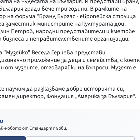
крата на Чудесата на България. И представи Бранд
ългария гради вече три години. В рамките на
тор на форума "Бранд Бургас - европейска столица
аха заместник-министрите на културата доц.
авлин Петров, народни представители и кметове
 бизнеса и неправителствените организации.
а "Музейко" Весела Герчевa представи
дигинално приложение за деца и семейства, с коет
 от музеите, отговаряйки на въпроси. Музеят е
е научим да разказваме добре историята си,
рамен директор, Фондация „Америка за България“.
о
най-новото от Стандарт първи.