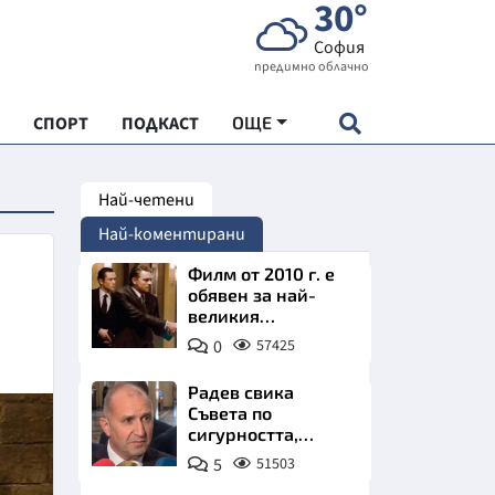
30°
София
предимно облачно
СПОРТ
ПОДКАСТ
ОЩЕ
Най-четени
НДАРТ
Най-коментирани
АДЕМИЯ "ЧУДЕСАТА НА БЪЛГАРИЯ"
Филм от 2010 г. е
обявен за най-
великия
Е
психологически
0
57425
трилър в
историята
Радев свика
Съвета по
сигурността,
СКАТА ХРАНА
следва ключово
5
51503
изявление
АРСКАТА ИКОНОМИКА