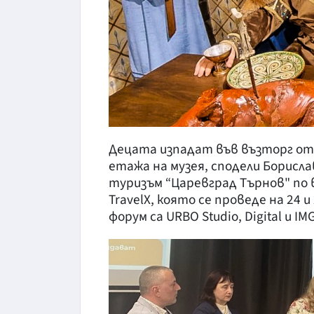
Децата изпадат във възторг от 
етажа на музея, сподели Борисл
туризъм “Царевград Търнов" по
TravelX, която се проведе на 24 
форум са URBO Studio, Digital и