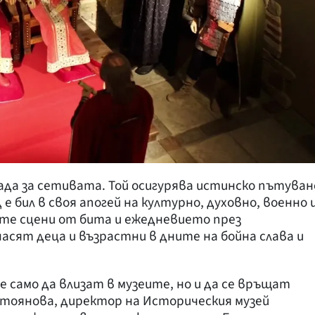
да за сетивата. Той осигурява истинско пътуван
е бил в своя апогей на културно, духовно, военно 
ите сцени от бита и ежедневието през
асят деца и възрастни в дните на бойна слава и
е само да влизат в музеите, но и да се връщат
Стоянова, директор на Историческия музей