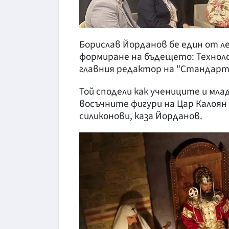
Борислав Йорданов бе един от л
формиране на бъдещето: Техноло
главния редактор на "Стандарт
Той сподели как учениците и мл
восъчните фигури на Цар Калоян 
силиконови, каза Йорданов.