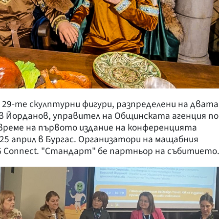
29-те скулптурни фигури, разпределени на двата
ав Йорданов, управител на Общинската агенция по
 време на първото издание на конференцията
и 25 април в Бургас. Организатори на мащабния
 IMG Connect. "Стандарт" бе партньор на събитието