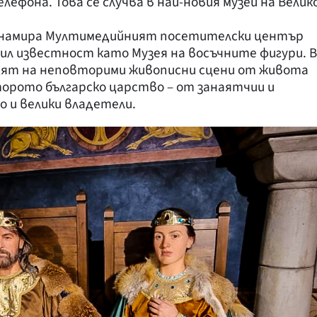
ефона. Това се случва в най-новия музей на Велик
се намира Мултимедийният посетителски център
бил известност като Музея на восъчните фигури. В
адят на неповторими живописни сцени от живота
торото българско царство – от занаятчии и
о и велики владетели.