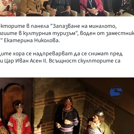
екторите в панела "Запазване на миналото,
гиите в културния туризъм", воден от заместни
" Екатерина Николова.
адите хора се надпреварват да се снимат пред
и Цар Иван Асен II. Всъщност скулпторите са