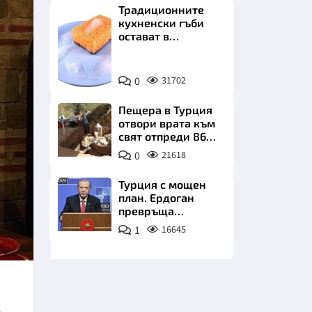
Традиционните
кухненски гъби
остават в
миналото. Какво
се използва сега?
Снимка:
0
31702
Пиксабей
НИЦИ
Пещера в Турция
отвори врата към
свят отпреди 86
000 години
0
21618
КРАЙНА
Турция с мощен
план. Ердоган
превръща
Джейхан в
1
16645
петролно чудо