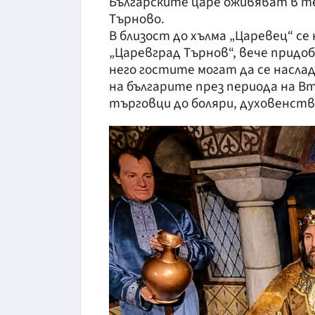
Българските царе оживяват в тел
Търново.
В близост до хълма „Царевец“ 
„Царевград Търнов“, вече придо
него гостите могат да се насл
на българите през периода на В
търговци до боляри, духовенств