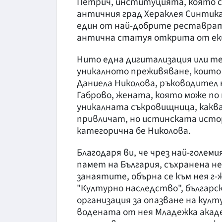
Петрич, институцията, която се 
античния град Хераклея Синтик
един от най-добрите реставрат
антична статуя открита от еки
Нито една дигитализация или т
уникалното преживяване, които и
Даниела Николова, ръководител
Габрово, жената, която може по 
уникалната съкровищница, какв
привличат, но истинската исто
категорична бе Николова.
Благодаря ви, че чрез най-голе
памет на България, съхранена н
занаятите, обърна се към нея г
"Културно наследство", българ
организация за опазване на култ
водената от нея Младежка акаде