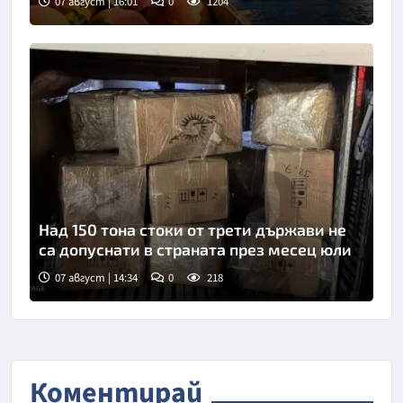
07 август | 16:01
0
1204
Над 150 тона стоки от трети държави не
са допуснати в страната през месец юли
07 август | 14:34
0
218
Коментирай