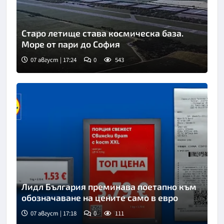
Старо летище става космическа база.
Море от пари до София
07 август | 17:24
0
543
Лидл България преминава поетапно към
обозначаване на цените само в евро
07 август | 17:18
0
111