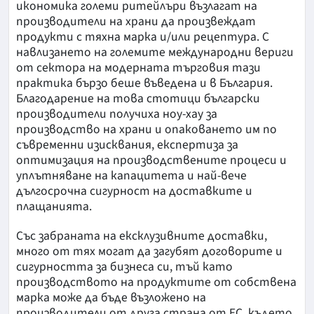
икономика големи ритейлъри възлагат на
производители на храни да произвеждат
продукти с тяхна марка и/или рецептура. С
навлизането на големите международни вериги
от сектора на модерната търговия тази
практика бързо беше въведена и в България.
Благодарение на това стотици български
производители получиха ноу-хау за
производство на храни и опаковането им по
съвременни изисквания, експертиза за
оптимизация на производствените процеси и
уплътняване на капацитета и най-вече
дългосрочна сигурност на доставките и
плащанията.
Със забраната на ексклузивните доставки,
много от тях могат да загубят договорите и
сигурността за бизнеса си, тъй като
производството на продуктите от собствена
марка може да бъде възложено на
производители от друга страна от ЕС, където