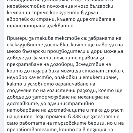
неравностойно положение много български
компании спрямо конкуренти в други
европейски страни, където директивата е
транспонирана адекватно.
Примери за такива текстове са: забраната на
ексклузивните доставки, която ще навреди на
много български производители и дори може да
доведе до фалити; неясните правила за
прекратяване на договори, вследствие на
които до пазара биха могли да стигнат стоки с
недобро качество, опаковки и етикетиране,
както и условното ограничаване на
споделянето на логистични разходи, което ще
доведе до затормозяване на механизма на
доставките, до административно
натоварване на доставчиците и така до ръст
на цените. Тези промени в ЗЗК ще засегнат не
само работата на търговските вериги, но и на
преработвателите, които са в позиция на