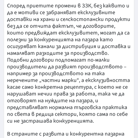
Според приетите промени в ЗЗК, без каквито и
да е мотиви се забраняват ексклузивните
доставки на храни и селскостопански продукти
без да се отчита фактът, че договорите,
които предвиждат ексклузивитет, могат да са
полезни за конкуренцията на пазара като
осигуряват канали за дистрибуция и доставка и
намаляват разходите за производство.
Подобни договори подпомагат по-малки
производители да развият производството –
например за производството на така
неречените „частни марки“, а ексклузивността
касае само конкретна рецептура, с което не се
нарушават нечии права за работа, така че да
отговорят на нуждите на пазара, и
представляват нормална търговска практика
по света в редица сектори, която сама по себе
си не застрашава конкуренцията.
В страните с развита и конкурентна пазарна