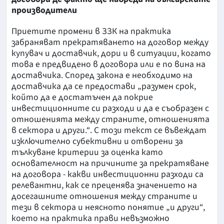
производители
Приетите промени в ЗЗК на практика
забраняват прекратяването на договор между
купувач и доставчик, дори и в ситуации, когато
това е предвидено в договора или е по вина на
доставчика. Според закона е необходимо на
доставчика да се предостави „разумен срок,
който да е достатъчен да покрие
инвестиционните си разходи и да е съобразен с
отношенията между страните, отношенията
в сектора и други.“. С този текст се въвеждат
изключително субективни и отворени за
тълкуване критерии за оценка като
основателност на причините за прекратяване
на договора - какви инвестиционни разходи са
релевантни, как се преценява значението на
досегашните отношения между страните и
тези в сектора и неясното понятие „и други“,
което на практика прави невъзможно