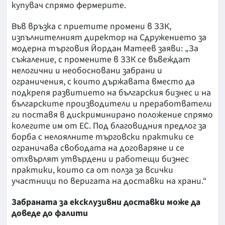
купувач спрямо фермерите.
Във връзка с приетите промени в ЗЗК,
изпълнителният директор на Сдружението за
модерна търговия Йордан Матеев заяви: „За
съжаление, с промените в ЗЗК се въвеждат
нелогични и необосновани забрани и
ограничения, с които държавата вместо да
подкрепя развитието на българския бизнес и на
българските производители и преработватели
ги поставя в дискриминирано положение спрямо
колегите им от ЕС. Под благовидния предлог за
борба с нелоялните търговски практики се
ограничава свободата на договаряне и се
отхвърлят утвърдени и работещи бизнес
практики, които са от полза за всички
участници по веригата на доставки на храни.“
Забраната за ексклузивни доставки може да
доведе до фалити