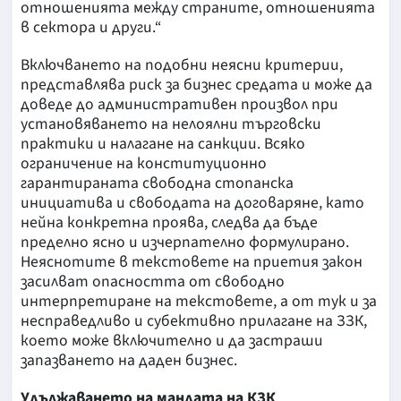
отношенията между страните, отношенията
в сектора и други.“
Включването на подобни неясни критерии,
представлява риск за бизнес средата и може да
доведе до административен произвол при
установяването на нелоялни търговски
практики и налагане на санкции. Всяко
ограничение на конституционно
гарантираната свободна стопанска
инициатива и свободата на договаряне, като
нейна конкретна проява, следва да бъде
пределно ясно и изчерпателно формулирано.
Неяснотите в текстовете на приетия закон
засилват опасността от свободно
интерпретиране на текстовете, а от тук и за
несправедливо и субективно прилагане на ЗЗК,
което може включително и да застраши
запазването на даден бизнес.
Удължаването на мандата на КЗК