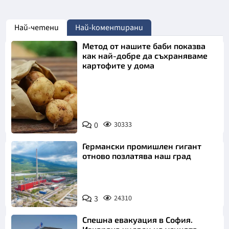
Най-четени
Най-коментирани
Метод от нашите баби показва
как най-добре да съхраняваме
картофите у дома
Снимка:
0
30333
Пиксабей
Германски промишлен гигант
отново позлатява наш град
3
24310
Спешна евакуация в София.