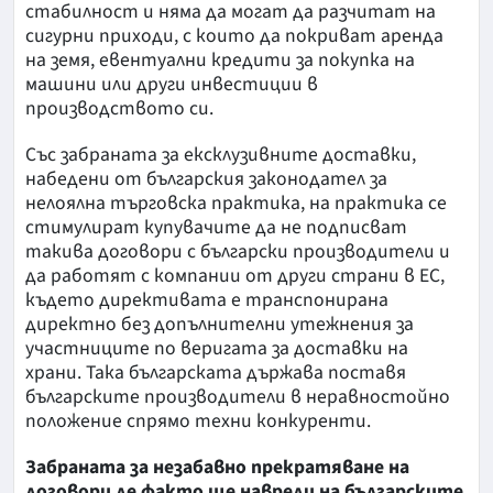
стабилност и няма да могат да разчитат на
сигурни приходи, с които да покриват аренда
на земя, евентуални кредити за покупка на
машини или други инвестиции в
производството си.
Със забраната за ексклузивните доставки,
набедени от българския законодател за
нелоялна търговска практика, на практика се
стимулират купувачите да не подписват
такива договори с български производители и
да работят с компании от други страни в ЕС,
където директивата е транспонирана
директно без допълнителни утежнения за
участниците по веригата за доставки на
храни. Така българската държава поставя
българските производители в неравностойно
положение спрямо техни конкуренти.
Забраната за незабавно прекратяване на
договори де факто ще навреди на българските