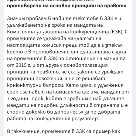
противоречи на основни принципи на правото
Значим проблем в новите текстове в ЗЗК е и
удължаването на срока на мандата на
Комисията за защита на конкуренцията (КЗК). С
промените се удължава мандатът на
настоящата комисия преди той да е изтекъл,
което е в противоречие от една страна с духа
на промените в ЗЗК по отношение на мандата
от 2015 г. и от друга с основополагащия
принцип на правото, че със закони се уреждат
принципни положения, а не се решават
конюнктурни въпроси. Като цяло, с удължения
срок съставът на комисията ще има мандат от
7 години - срок, който е сравним с най-дългите
мандати на подобни длъжности в страната и е
спорно доколко би допринесъл за по-добрата
работа на конкурентния регулатор.
В заключение, промените в ЗЗК са пример как