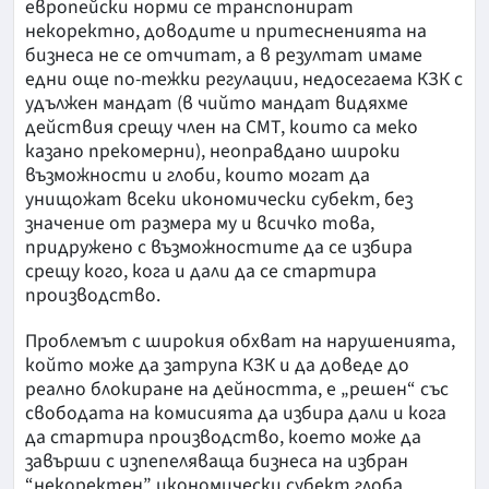
европейски норми се транспонират
некоректно, доводите и притесненията на
бизнеса не се отчитат, а в резултат имаме
едни още по-тежки регулации, недосегаема КЗК с
удължен мандат (в чийто мандат видяхме
действия срещу член на СМТ, които са меко
казано прекомерни), неоправдано широки
възможности и глоби, които могат да
унищожат всеки икономически субект, без
значение от размера му и всичко това,
придружено с възможностите да се избира
срещу кого, кога и дали да се стартира
производство.
Проблемът с широкия обхват на нарушенията,
който може да затрупа КЗК и да доведе до
реално блокиране на дейността, е „решен“ със
свободата на комисията да избира дали и кога
да стартира производство, което може да
завърши с изпепеляваща бизнеса на избран
“некоректен” икономически субект глоба.