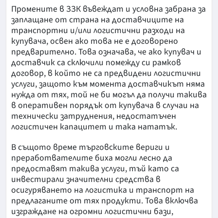
Промените в ЗЗК въвеждат и условна забрана за
заплащане от страна на доставчиците на
транспортни и/или логистични разходи на
купувача, освен ако това не е договорено
предварително. Това означава, че ако купувач и
доставчик са сключили помежду си рамков
договор, в който не са предвидени логистични
услуги, защото към момента доставчикът няма
нужда от тях, той не би могъл да получи такива
в оперативен порядък от купувача в случаи на
технически затруднения, недостатъчен
логистичен капацитет и така нататък.
В същото време търговските вериги и
преработвателите биха могли лесно да
предоставят такива услуги, тъй като са
инвестирали значителни средства в
осигуряването на логистика и транспорт на
предлаганите от тях продукти. Това включва
изграждане на огромни логистични бази,