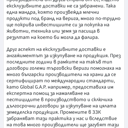
ексклузивните доставки не са забранени. Така
една мандра, която произвежда млечни
продукти под бранд на верига, много по-трудно
ще покрива инвестициите си за покупка на
животни, техника или земя за пасища в
резултат на което би могла да фалира.
Друг аспект на ексклузивните доставки е
ангажиментът за изкупуване на продукция. През
последните години в рамките на такъв тип
договори големи търговски вериги помогнаха на
много български производители на храни да се
сертифицират по международни стандарти,
като Global G.A.P. например, предоставиха им
експертна помощ за намаляване на
пестицидите в производството и сключиха
дългосрочни договори за изкупуване на цялата
земеделска продукция. Промените в ЗЗК
забраняват тази практика у нас и вследствие
на това много производители ще загубят тази