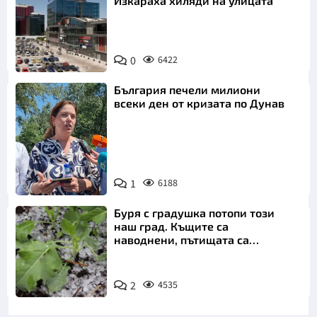
Изкараха хиляди на улицата
0
6422
България печели милиони
всеки ден от кризата по Дунав
1
6188
Снимка: БТА
Буря с градушка потопи този
наш град. Къщите са
наводнени, пътищата са
блокирани
2
4535