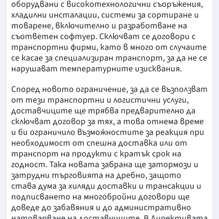
оборудвани с високотехнологични съоръжения,
хладилни инсталации, системи за сортиране и
товарене, включително и разработване на
съответен софтуер. Сключват се договори с
транспортни фирми, като в много от случаите
се касае за специализиран транспорт, за да не се
нарушават температурните изисквания.
Според новото ограничение, за да се възползват
от тези транспортни и логистични услуги,
доставчиците ще трябва предварително да
сключват договор за тях, а това отнема време
и би ограничило възможностите за реакция при
необходимост от спешна доставка или от
транспорт на продукти с кратък срок на
годност. Така новата забрана ще затормози и
затрудни търговията на дребно, защото
става дума за хиляди доставки и трансакции и
подписването на многобройни договори ще
доведе до забавяния и до административно
натоварване на доставчиците. В Директивата