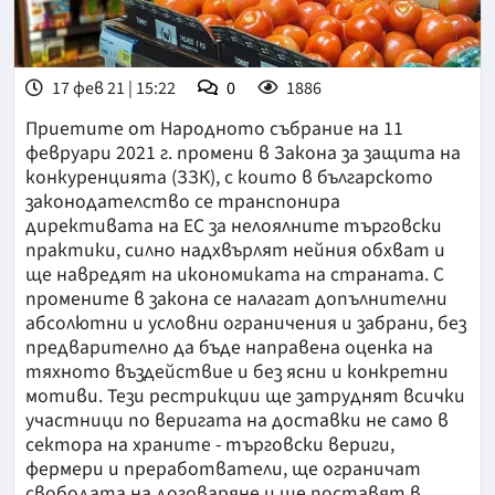
17 фев 21 | 15:22
0
1886
Приетите от Народното събрание на 11
февруари 2021 г. промени в Закона за защита на
конкуренцията (ЗЗК), с които в българското
законодателство се транспонира
директивата на ЕС за нелоялните търговски
практики, силно надхвърлят нейния обхват и
ще навредят на икономиката на страната. С
промените в закона се налагат допълнителни
абсолютни и условни ограничения и забрани, без
предварително да бъде направена оценка на
тяхното въздействие и без ясни и конкретни
мотиви. Тези рестрикции ще затруднят всички
участници по веригата на доставки не само в
сектора на храните - търговски вериги,
фермери и преработватели, ще ограничат
свободата на договаряне и ще поставят в