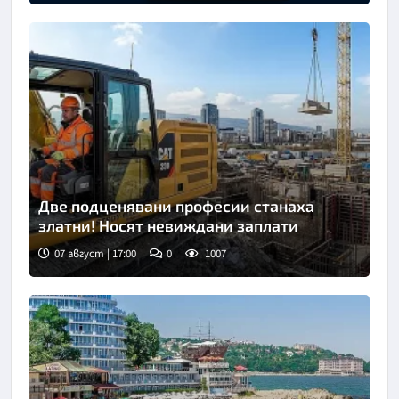
Две подценявани професии станаха
златни! Носят невиждани заплати
07 август | 17:00
0
1007