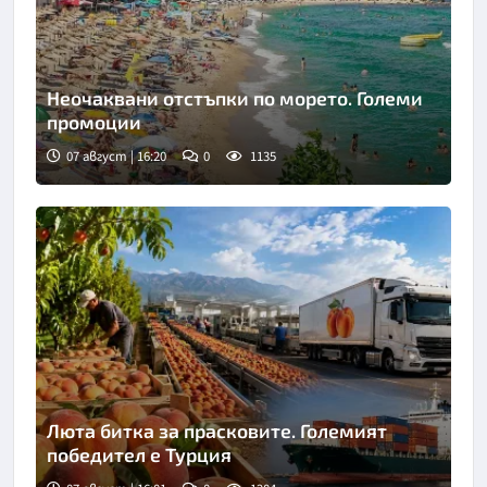
Неочаквани отстъпки по морето. Големи
промоции
07 август | 16:20
0
1135
Люта битка за прасковите. Големият
победител е Турция