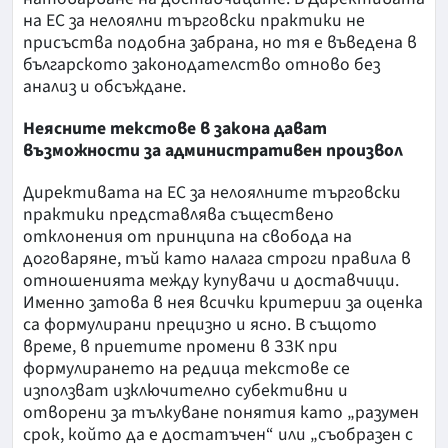
на ЕС за нелоялни търговски практики не
присъства подобна забрана, но тя е въведена в
българското законодателство отново без
анализ и обсъждане.
Неясните текстове в закона дават
възможности за административен произвол
Директивата на ЕС за нелоялните търговски
практики представлява съществено
отклонения от принципа на свобода на
договаряне, тъй като налага строги правила в
отношенията между купувачи и доставчици.
Именно затова в нея всички критерии за оценка
са формулирани прецизно и ясно. В същото
време, в приетите промени в ЗЗК при
формулирането на редица текстове се
използват изключително субективни и
отворени за тълкуване понятия като „разумен
срок, който да е достатъчен“ или „съобразен с