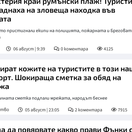
терия край румънски плаж! Турист
аднаха на зловеща находка във
ата
сто пристигнали екипи на полицията, пожарната и Бреговат
а
06 август | 9:39
0
коментара
4125
ират кожите на туристите в този на
орт. Шокираща сметка за обяд на
жа
алната сметка подпали мрежата, народът беснее
ство
05 август | 23:05
2
коментара
7915
а да повярвате какво прави Фънки 