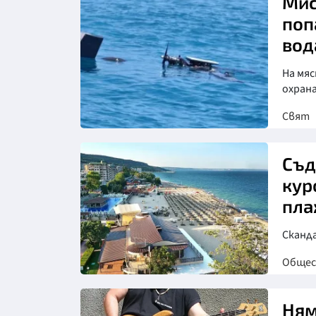
Мис
поп
вод
На мя
охран
Свят
Съд
кур
пла
Сканд
Обще
Ням