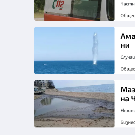
Частн
Обще
Снимка: БТА
Ама
ни
Случа
Обще
Маз
на 
Екоинс
Бизне