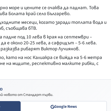
ерно море и цените се очаква да паднат. Това
ива Болата край село Българево.
дходните месеци, когато заради топлата вода и
б, съобщава бТВ.
а падне под 10 лева в края на септември –
 е около 20-25 лева, а сафридът – 5-6 лева.
 разказва рибарят Виктор Лучиянов.
о, като на нос Калиакра се вижда на 5-6 метра
ане на мидите, респективно малките рибки, с
о
най-новото от Стандарт първи.
e
Google News