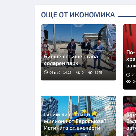
ОЩЕ ОТ ИКОНОМИКА
По-
Бивше летище става
хра
соларен парк
важ
06 май | 14:25
0
3949
23
2
Сни
Губим ли стотици
Гер
милиони от Евросъюза?
Въл
Истината от експерти
авт