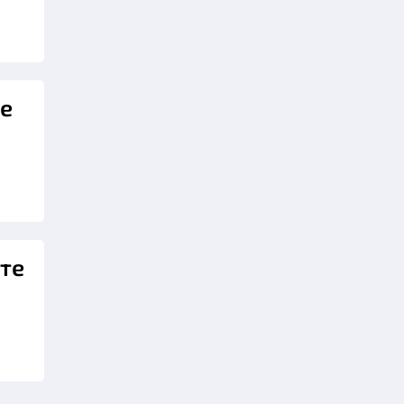
те
те