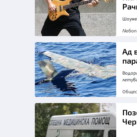
Рач
Шоуме
Любо
Ад 
пар
Водор
летув
Обще
Поз
Чер