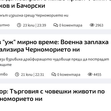
ков и Бачорски
нът изригна срещу Черноморието ни
питно
23 юли | 23:39
0
коментара
2963
в "уж" мирно време: Военна заплаха
ализира Черноморието ни
ази взривиха драйфиращото чудовище преди да пострадат
ащите
ство
21 юли | 22:31
0
коментара
4455
ор: Търговия с човешки животи по
номорието ни