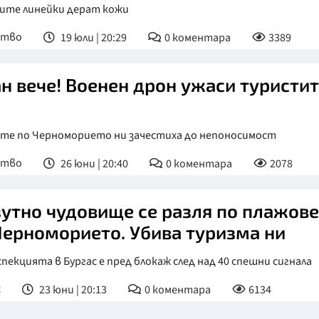
ите линейки дерат кожи
ство
19 юли | 20:29
0
коментара
3389
н вече! Военен дрон ужаси туристи
ите по Черноморието ни зачестиха до непоносимост
ство
26 юни | 20:40
0
коментара
2078
утно чудовище се разля по плажове
Черноморието. Убива туризма ни
пекцията в Бургас е пред блокаж след над 40 спешни сигнала
с
23 юни | 20:13
0
коментара
6134