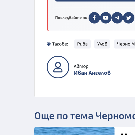
Последвайте ни:
Тагове:
Риба
Улов
Черно 
Автор
Иван Ангелов
Още по тема Черном