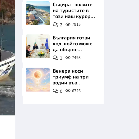
Съдират кожите
на туристите в
този наш курорт.
Шокираща
2
7915
сметка за обяд на
плажа
България готви
ход, който може
НИЦИ
да обърне
туристическия
1
7493
сезон
Венера носи
триумф на три
КРАЙНА
зодии във
всичките им
0
6726
начинания до дни