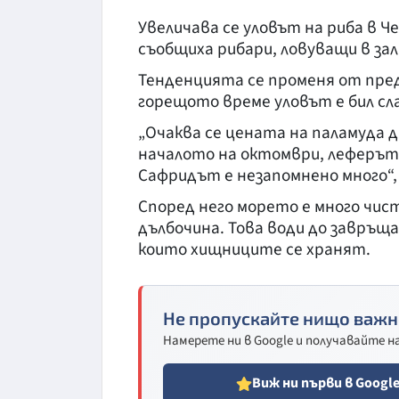
Увеличава се уловът на риба в Ч
съобщиха рибари, ловуващи в зал
Тенденцията се променя от пре
горещото време уловът е бил сла
„Очаква се цената на паламуда д
началото на октомври, леферът да
Сафридът е незапомнено много“,
Според него морето е много чист
дълбочина. Това води до завръщ
които хищниците се хранят.
Не пропускайте нищо важн
Намерете ни в Google и получавайте 
Виж ни първи в Googl