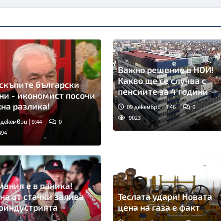
Важно решение в НОИ!
Какво ще се случва с
скъпите български
пенсиите за 4 години
ни - икономист посочи
на разлика!
09 декември | 8:46
0
9023
 декември | 9:44
0
494
мка: Нова телевизия
мания е в паника!
на от стачки залива
Теслата удари! Новата
оиндустрията
цена на газа е факт