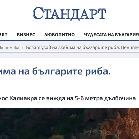
ВЯТ
БИЗНЕС
ЛЮБОПИТНО
ЧУДЕСАТА НА БЪЛГАРИЯ
РЕГИОНАЛНИ
Богат улов на любима на българите риба. Ценит
кономика
ВЕСТНИК СТА
има на българите риба.
МЛАДЕЖКА АК
ЗДРАВЕ
ОБРАЗОВАНИ
 нос Калиакра се вижда на 5-6 метра дълбочина
МОЯТ ГРАД
ТЕХНОЛОГИИ
ДА!НА БЪЛГАР
ДА! НА БЪЛГ