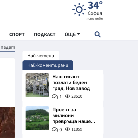
34°
София
ясно небе
СПОРТ
ПОДКАСТ
ОЩЕ
е падат
Най-четени
НДАРТ
Най-коментирани
АДЕМИЯ "ЧУДЕСАТА НА БЪЛГАРИЯ"
Наш гигант
позлати беден
град. Нов завод
Е
1
28510
Проект за
милиони
превръща наше
СКАТА ХРАНА
село в магнит за
0
11859
туристи
АРСКАТА ИКОНОМИКА