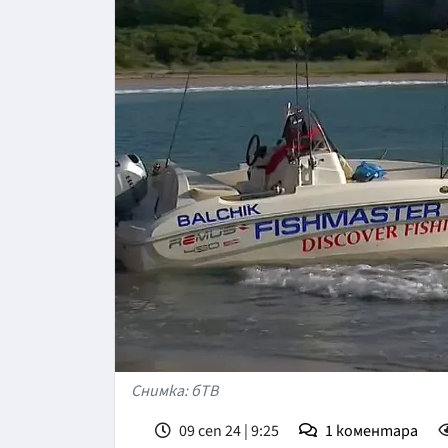
Снимка: бТВ
09 сеп 24 | 9:25
1
коментара