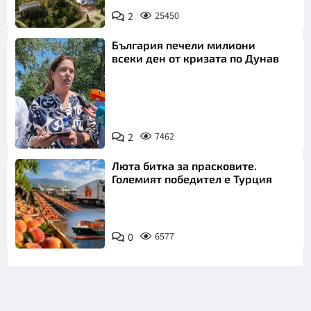
2
25450
България печели милиони
всеки ден от кризата по Дунав
2
7462
Снимка: БТА
Люта битка за прасковите.
Големият победител е Турция
0
6577