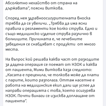
Абсолютно нехайство от страна на
държавата”, поясни Виткова.
Според нея здравноосигурителната вноска
трябва да се увеличи. „Трябва да има ясни
правила и регламенти кое колко струва. Едно и
също медицинско изделие струва различно в
болниците. Причината е, че лечебните
заведения се снабдяват с продукти от много
места.
На въпрос кой решава каква част от разходите
за дадена операция се поемат от НЗОК и каква
от пациента, Мими Виткова каза следното:
„Касата е преценила, че толкова може да плати
с парите, които разполага. Оттам насетне е
работа на медицинския екип дали ще успее да
направи операцията с това, което осигурява
НЗОК. Почти винаги се изисква доплащане от
пациента”.