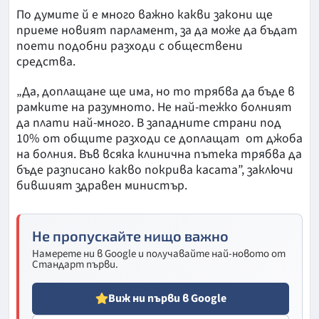
По думите й е много важно какви закони ще
приеме новият парламент, за да може да бъдат
поети подобни разходи с обществени
средства.
„Да, доплащане ще има, но то трябва да бъде в
рамките на разумното. Не най-тежко болният
да плати най-много. В западните страни под
10% от общите разходи се доплащат от джоба
на болния. Във всяка клинична пътека трябва да
бъде разписано какво покрива касата”, заключи
бившият здравен министър.
Не пропускайте нищо важно
Намерете ни в Google и получавайте най-новото от
Стандарт първи.
Виж ни първи в Google