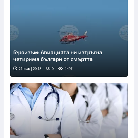
Героизъм: Авиацията ни изтръгна
четирима българи от смъртта
21 юли | 20:13
0
1497