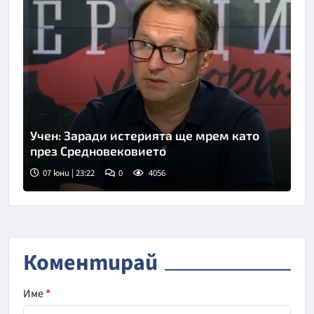
Учен: Заради истерията ще мрем като
през Средновековието
07 юни | 23:22
0
4056
Коментирай
Име
*