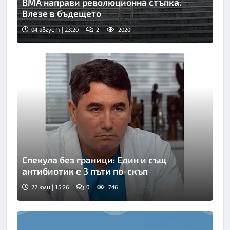
ВМА направи революционна стъпка.
Влезе в бъдещето
04 август | 23:20
2
2020
Спекула без граници: Един и същ
антибиотик е 3 пъти по-скъп
22 юли | 15:26
0
746