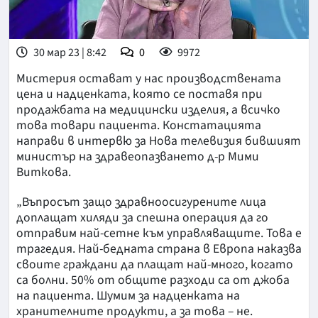
30 мар 23 | 8:42
0
9972
Мистерия остават у нас производствената
цена и надценката, която се поставя при
продажбата на медицински изделия, а всичко
това товари пациента. Констатацията
направи в интервю за Нова телевизия бившият
министър на здравеопазването д-р Мими
Виткова.
„Въпросът защо здравноосигурените лица
доплащат хиляди за спешна операция да го
отправим най-сетне към управляващите. Това е
трагедия. Най-бедната страна в Европа наказва
своите граждани да плащат най-много, когато
са болни. 50% от общите разходи са от джоба
на пациента. Шумим за надценката на
хранителните продукти, а за това – не.