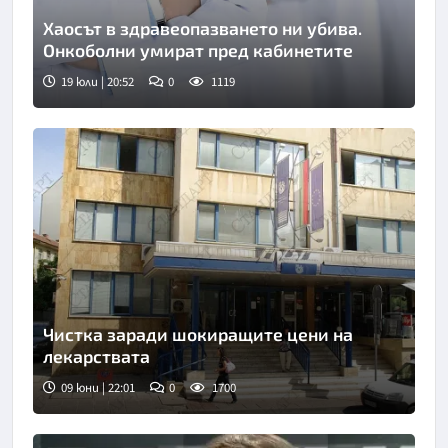
Хаосът в здравеопазването ни убива.
Онкоболни умират пред кабинетите
19 юли | 20:52
0
1119
Чистка заради шокиращите цени на
лекарствата
09 юни | 22:01
0
1700