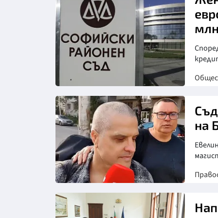
евр
млн
Според
креди
Обще
Снимка: БНТ
Съд
на 
Евели
магис
Право
Нап