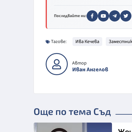
Последвайте ни:
Тагове:
Ива Кечева
Заместни
Автор
Иван Ангелов
Още по тема Съд
Жен