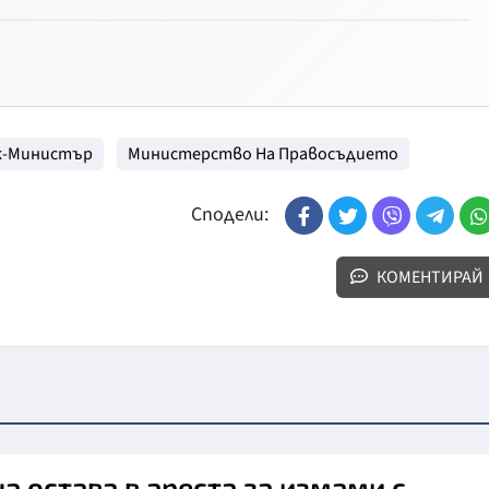
к-Министър
Министерство На Правосъдието
Сподели:
КОМЕНТИРАЙ
а остава в ареста за измами с