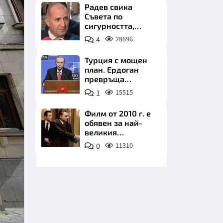
Радев свика
Съвета по
сигурността,
следва ключово
4
28696
изявление
Турция с мощен
план. Ердоган
НИЦИ
превръща
Джейхан в
1
15515
петролно чудо
Филм от 2010 г. е
обявен за най-
КРАЙНА
великия
психологически
0
11310
трилър в
историята