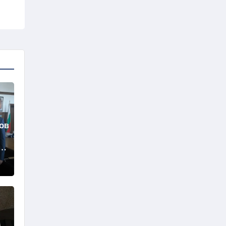
ов
те