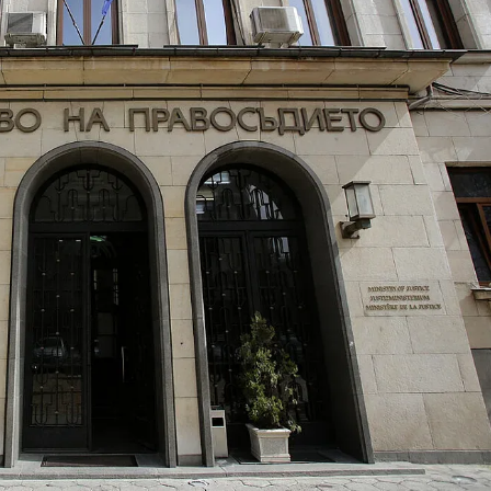
КУЛТУРА
ПРАВОСЪДИЕ
КРИМИ
КИБЕРЗАЩИТ
ВЯРА
ОБЯВИ
ВОЙНАТА В У
ВРЕМЕТО