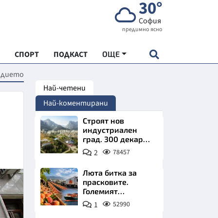
30°
София
предимно ясно
СПОРТ
ПОДКАСТ
ОЩЕ
съдието
Най-четени
НДАРТ
Най-коментирани
АДЕМИЯ "ЧУДЕСАТА НА БЪЛГАРИЯ"
Строят нов
индустриален
град. 300 декара
Е
чакат златни
2
78457
заводи
Люта битка за
прасковите.
Големият
СКАТА ХРАНА
победител е
1
52990
Турция
АРСКАТА ИКОНОМИКА