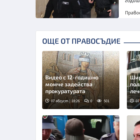
годишн
Право
Снимка: БТА
ОЩЕ ОТ ПРАВОСЪДИЕ
Видео с 12-годишно
Шир
момче задейства
пол
прокуратурата
леч
07 август | 18:26
0
501
07