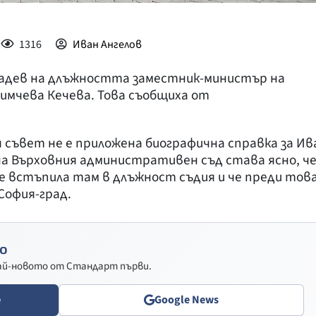
1316
Иван Ангелов
 Радев на длъжността заместник-министър на
имчева Кечева. Това съобщиха от
съвет не е приложена биографична справка за Ив
а Върховния административен съд става ясно, ч
 е встъпила там в длъжност съдия и че преди тов
София-град.
о
най-новото от Стандарт първи.
e
Google News