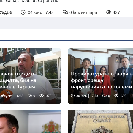
а жена, а деца бяха ранени
съдие
04 юни | 7:43
0
коментара
437
оков отиде в
Прокуратурата отваря н
ицията, бил на
фронт срещу
ение в Турция
нарушенията по големи
пътища
 август | 16:45
0
373
30 юли | 17:43
0
650