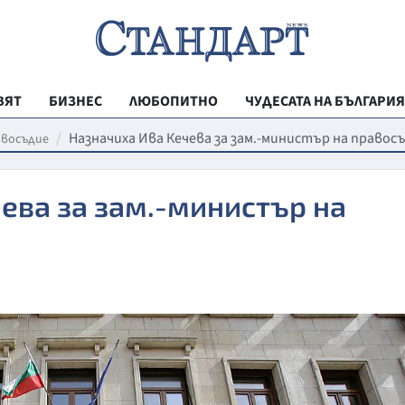
ВЯТ
БИЗНЕС
ЛЮБОПИТНО
ЧУДЕСАТА НА БЪЛГАРИЯ
РЕГИОНАЛНИ
Назначиха Ива Кечева за зам.-министър на право
авосъдие
ВЕСТНИК СТА
ева за зам.-министър на
МЛАДЕЖКА АК
ЗДРАВЕ
ОБРАЗОВАНИ
МОЯТ ГРАД
ТЕХНОЛОГИИ
ДА!НА БЪЛГАР
ДА! НА БЪЛГ