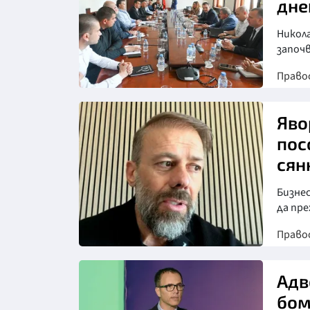
дне
Никол
започ
Право
Снимка: МП
Яво
пос
сян
Бизнес
да пре
Право
Снимка: Нова телевизия
Адв
бом