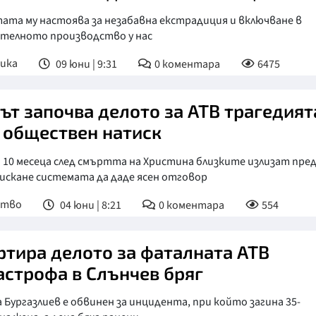
ата му настоява за незабавна екстрадиция и включване в
ателното производство у нас
ика
09 юни | 9:31
0
коментара
6475
ът започва делото за АТВ трагедият
 обществен натиск
 10 месеца след смъртта на Христина близките излизат пре
 искане системата да даде ясен отговор
ство
04 юни | 8:21
0
коментара
554
ртира делото за фаталната АТВ
астрофа в Слънчев бряг
 Бургазлиев е обвинен за инцидента, при който загина 35-