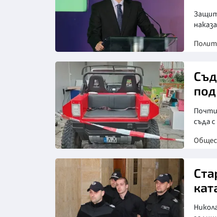
Защит
наказ
Полит
Съд
под
Почти
съда с
Обще
Снимка: бТВ
Ста
кат
Никола