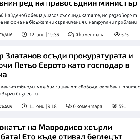
вния ред на правосъдния министър
ай Найденов обеща диалог със синдикатите, но разговорът
ва на фона на бюджетни ограничения и натрупани проблеми
съдие
12 юни | 19:36
0
коментара
676
р Златанов осъди прокуратурата и
очи Петьо Еврото като господар в
ка
менът твърди, че е бил лишен от свобода, ограбен и прити
хвърли бизнеса си
съдие
11 юни | 9:18
0
коментара
591
окатът на Мавродиев хвърли
бата! Ето къде отивал беглецът