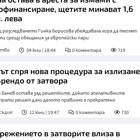
офинансиране, щетите минават 1,6
. лева
 разследването Гинка Борисова убеждавала хора да теглят
ти срещу обещания за европейски пари
ство
04 юли | 18:44
0
коментара
719
ът спря нова процедура за излизан
Брендо от затвора
н Банев остава зад решетките, докато апелативните
трати решат дали делото правилно е прекратено
съдие
12 юни | 19:47
0
коментара
730
режението в затворите влиза в