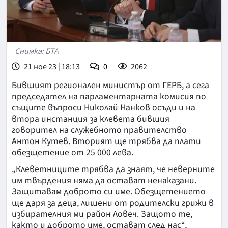
Снимка: БТА
21 ное 23 | 18:13
0
2062
Бившият регионален министър от ГЕРБ, а сега
председател на парламентарната комисия по
същите въпроси Николай Нанков осъди и на
втора инстанция за клевета бившия
говорител на служебното правителство
Антон Кутев. Вторият ще трябва да плати
обезщетение от 25 000 лева.
„Клеветниците трябва да знаят, че неверните
им твърдения няма да остават ненаказани.
Защитавам доброто си име. Обезщетението
ще даря за деца, лишени от родителски грижи в
избирателния ми район Ловеч. Защото те,
както и доброто име, остават след нас“,