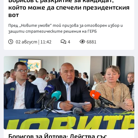
който може да спечели президентския
вот
Пред „Новите умове“ той призова за отговорен избор и
защити стратегическите решения на ГЕРБ
02 август | 11:42
4
6881
Борисов за Йотова: Действа със