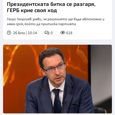
Президентската битка се разгаря,
ГЕРБ крие своя ход
Георг Георгиев заяви, че решението ще бъде автономно и
няма срок, който да притиска партията
26 юли | 10:14
0
618
Снимка: Нова телевизия