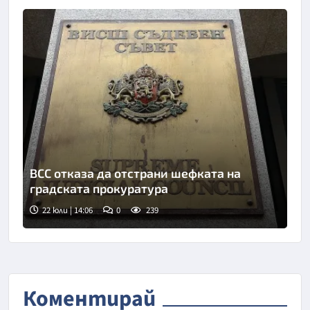
ВСС отказа да отстрани шефката на
градската прокуратура
22 юли | 14:06
0
239
Снимка: БТА
Коментирай