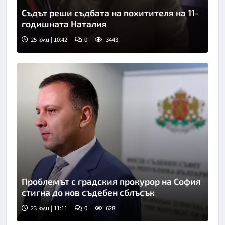
Съдът реши съдбата на похитителя на 11-
годишната Наталия
25 юли | 10:42
0
3443
Проблемът с градския прокурор на София
стигна до нов съдебен сблъсък
23 юли | 11:11
0
628
Снимка: БТА