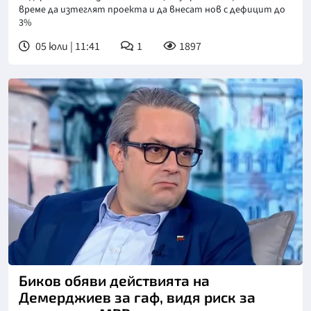
време да изтеглят проекта и да внесат нов с дефицит до
3%
05 юли | 11:41
1
1897
Снимка: БНТ
Биков обяви действията на
Демерджиев за гаф, видя риск за