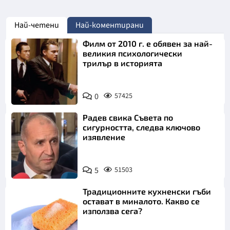
Най-четени
Най-коментирани
Филм от 2010 г. е обявен за най-
великия психологически
трилър в историята
0
57425
Радев свика Съвета по
сигурността, следва ключово
изявление
5
51503
Традиционните кухненски гъби
остават в миналото. Какво се
използва сега?