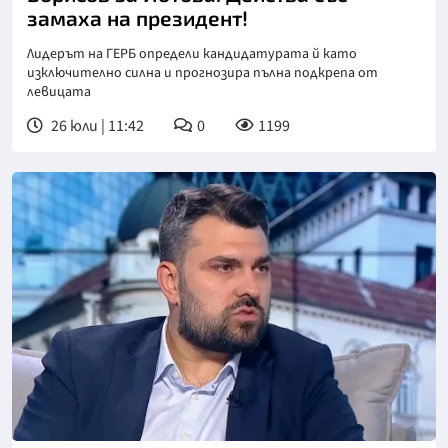
замаха на президент!
Лидерът на ГЕРБ определи кандидатурата й като
изключително силна и прогнозира пълна подкрепа от
левицата
26 юли | 11:42
0
1199
Снимка: БНТ