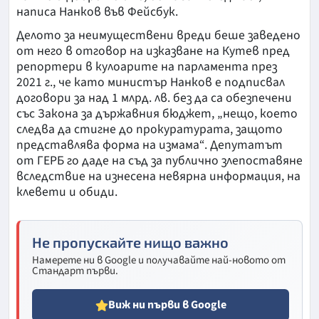
написа Нанков във Фейсбук.
Делото за неимуществени вреди беше заведено
от него в отговор на изказване на Кутев пред
репортери в кулоарите на парламента през
2021 г., че като министър Нанков е подписвал
договори за над 1 млрд. лв. без да са обезпечени
със Закона за държавния бюджет, „нещо, което
следва да стигне до прокуратурата, защото
представлява форма на измама“. Депутатът
от ГЕРБ го даде на съд за публично злепоставяне
вследствие на изнесена невярна информация, на
клевети и обиди.
Не пропускайте нищо важно
Намерете ни в Google и получавайте най-новото от
Стандарт първи.
Виж ни първи в Google