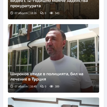
Видео с 12-годишно момче задейства
прокуратурата
07 август | 18:26
0
543
Широков отиде в полицията, бил на
лечение в Турция
07 август | 16:45
0
389