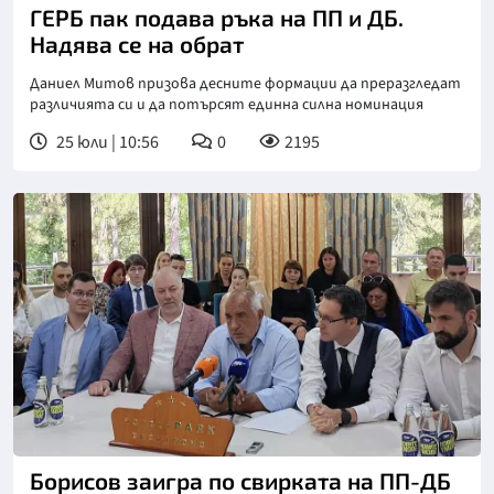
ГЕРБ пак подава ръка на ПП и ДБ.
Надява се на обрат
Даниел Митов призова десните формации да преразгледат
различията си и да потърсят единна силна номинация
25 юли | 10:56
0
2195
Борисов заигра по свирката на ПП-ДБ