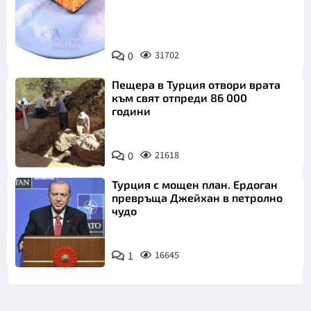
Снимка:
0
31702
Пиксабей
Пещера в Турция отвори врата
към свят отпреди 86 000
години
0
21618
Турция с мощен план. Ердоган
превръща Джейхан в петролно
чудо
1
16645