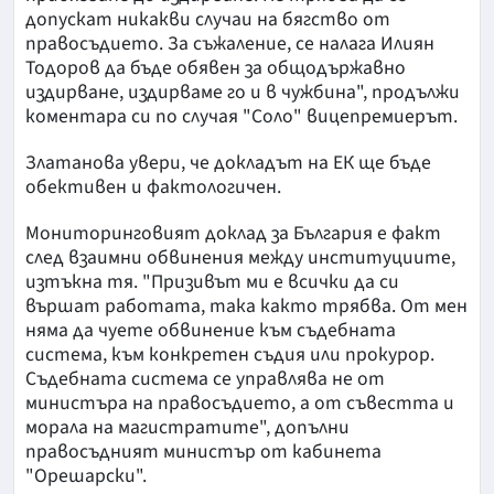
допускат никакви случаи на бягство от
правосъдието. За съжаление, се налага Илиян
Тодоров да бъде обявен за общодържавно
издирване, издирваме го и в чужбина", продължи
коментара си по случая "Соло" вицепремиерът.
Златанова увери, че докладът на ЕК ще бъде
обективен и фактологичен.
Мониторинговият доклад за България е факт
след взаимни обвинения между институциите,
изтъкна тя. "Призивът ми е всички да си
вършат работата, така както трябва. От мен
няма да чуете обвинение към съдебната
система, към конкретен съдия или прокурор.
Съдебната система се управлява не от
министъра на правосъдието, а от съвестта и
морала на магистратите", допълни
правосъдният министър от кабинета
"Орешарски".