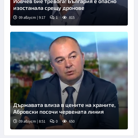
Йовчев бие тревога! България е опасно
изостанала срещу дронове
09 август | 9:17
1
815
Снимка: бТВ
Държавата влиза в цените на храните,
Абровски посочи червената линия
09 август | 8:51
0
650
Снимка: БНТ