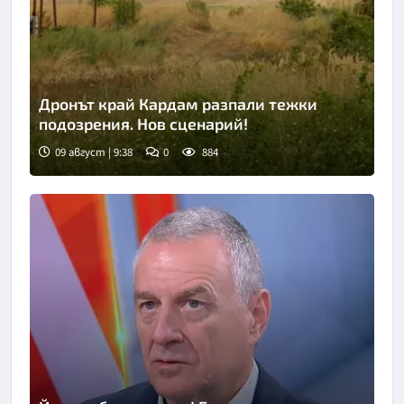
Дронът край Кардам разпали тежки
подозрения. Нов сценарий!
09 август | 9:38
0
884
Снимка: Нова телевизия