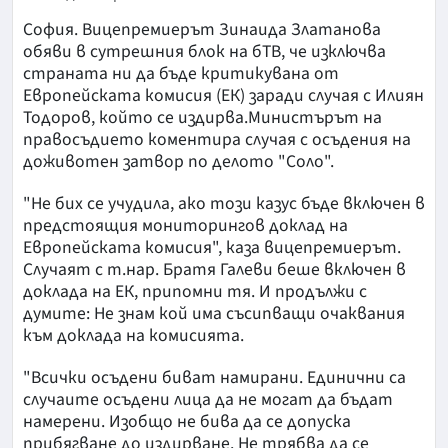
София. Вицепремиерът Зинаида Златанова
обяви в сутрешния блок на бТВ, че изключва
страната ни да бъде критикувана от
Европейската комисия (ЕК) заради случая с Илиян
Тодоров, който се издирва.Министърът на
правосъдието коментира случая с осъдения на
доживотен затвор по делото "Соло".
"Не бих се учудила, ако този казус бъде включен в
предстоящия мониторингов доклад на
Европейската комисия", каза вицепремиерът.
Случаят с т.нар. Братя Галеви беше включен в
доклада на ЕК, припомни тя. И продължи с
думите: Не знам кой има съсипващи очаквания
към доклада на комисията.
"Всички осъдени биват намирани. Единични са
случаите осъдени лица да не могат да бъдат
намерени. Изобщо не бива да се допуска
прибягване до издирване. Не трябва да се