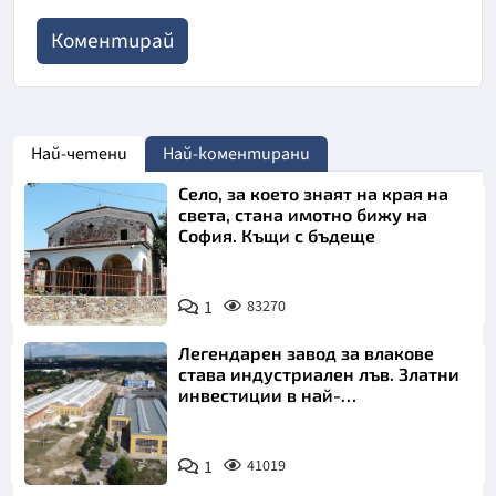
Най-четени
Най-коментирани
Село, за което знаят на края на
света, стана имотно бижу на
София. Къщи с бъдеще
1
83270
Легендарен завод за влакове
става индустриален лъв. Златни
инвестиции в най-
аристократичния ни град
1
41019