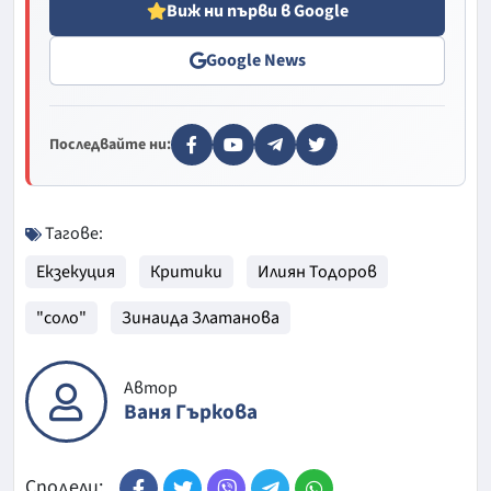
Виж ни първи в Google
Google News
Последвайте ни:
Тагове:
Екзекуция
Критики
Илиян Тодоров
"соло"
Зинаида Златанова
Автор
Ваня Гъркова
Сподели: