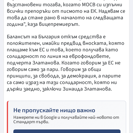
възстановени тогава, когато МОСВ си изпълни
всички препоръки от писмото на ЕК. Надявам се
това да стане рано в началото на следващата
година", каза вицепремиерът.
Балансът на България откъм средства е
положителен, имайки предвид вноската, която
плащаме към ЕС и това, което получава като
солидарност по линия на еврофондовете,
подчерта Златанова. Когато говорим за ЕС не
говорим само за пари. Говорим за общи
принципи, за свобода, за демокрация, а парите
са само израз на тази солидарност, която ни
държи заедно, заключи Зинаида Златанова.
Не пропускайте нищо важно
Намерете ни в Google и получавайте най-новото от
Стандарт първи.