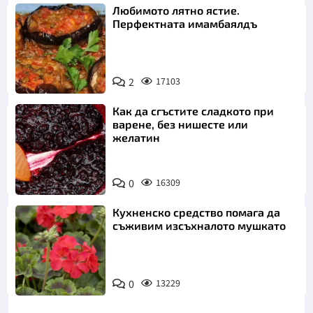
Любимото лятно ястие.
Перфектната имамбаялдъ
2
17103
Как да сгъстите сладкото при
варене, без нишесте или
желатин
0
16309
Кухненско средство помага да
съживим изсъхналото мушкато
0
13229