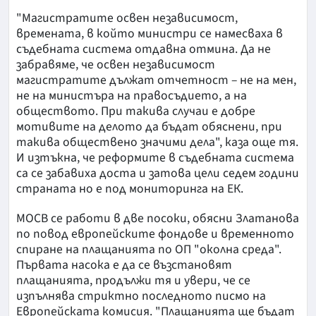
"Магистратите освен независимост,
времената, в който министри се намесваха в
съдебната система отдавна отмина. Да не
забравяме, че освен независимост
магистратите дължат отчетност – не на мен,
не на министъра на правосъдието, а на
обществото. При такива случаи е добре
мотивите на делото да бъдат обяснени, при
такива обществено значими дела", каза още тя.
И изтъкна, че реформите в съдебната система
са се забавиха доста и затова цели седем години
страната но е под мониторинга на ЕК.
МОСВ се работи в две посоки, обясни Златанова
по повод европейските фондове и временното
спиране на плащанията по ОП "околна среда".
Първата насока е да се възстановят
плащанията, продължи тя и увери, че се
изпълнява стриктно последното писмо на
Европейската комисия. "Плащанията ще бъдат