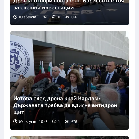
Дронът отвори нов фронт, Борисов настоя
за спешни инвестиции
09 август | 11:41
0
666
Йотова след дрона край Кардам:
Държавата трябва да вдигне антидрон
щит
09 август | 10:48
1
676
Снимка: БТА