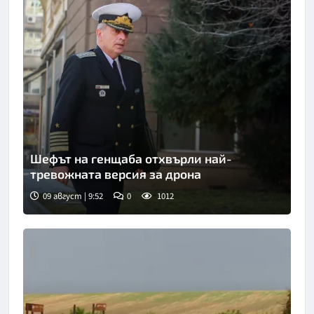
Шефът на генщаба отхвърли най-
тревожната версия за дрона
09 август | 9:52
0
1012
Снимка: БТА