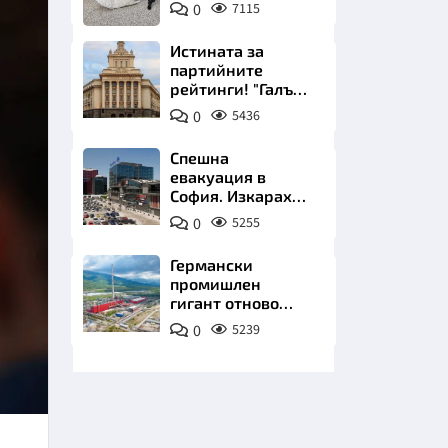
Комо
0
7115
Инстаграм
Истината за
партийните
рейтинги! "Галъп"
разби митовете
0
5436
НИЦИ
Спешна
евакуация в
София. Изкараха
хиляди на
0
5255
улицата
КРАЙНА
Германски
промишлен
гигант отново
позлатява наш
0
5239
град