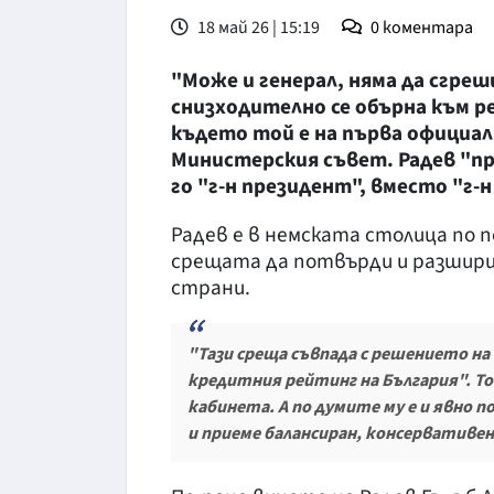
18 май 26 | 15:19
0
коментара
"Може и генерал, няма да сгре
снизходително се обърна към р
където той е на първа официал
Министерския съвет. Радев "п
го "г-н президент", вместо "г-
Радев е в немската столица по п
срещата да потвърди и разшир
страни.
"Тази среща съвпада с решението н
кредитния рейтинг на България". То
кабинета. А по думите му е и явно 
и приеме балансиран, консервативен