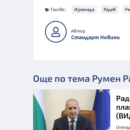
Тагове:
Изненада
Радев
Р
Автор
Стандарт Новини
Още по тема Румен Р
Рад
пла
(ВИ
Отпадн