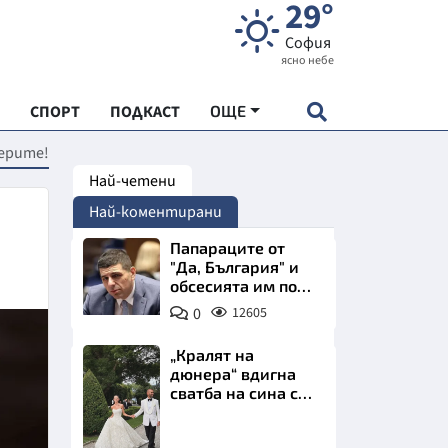
29°
София
ясно небе
СПОРТ
ПОДКАСТ
ОЩЕ
ерите!
Най-четени
НДАРТ
Най-коментирани
АДЕМИЯ "ЧУДЕСАТА НА БЪЛГАРИЯ"
Папараците от
"Да, България" и
обсесията им по
Е
Пеевски
0
12605
„Кралят на
дюнера“ вдигна
сватба на сина си
СКАТА ХРАНА
за 3 милиона
евро на езерото
Снимка:
АРСКАТА ИКОНОМИКА