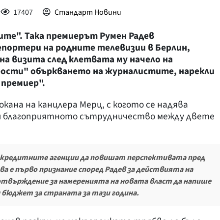
17407
Стандарт Новини
шите". Така премиерът Румен Радев
епортери на родните телевизии в Берлин,
на визита след клетвата му начело на
рости" объркването на журналистите, нарекли
н премиер".
окана на канцлера Мерц, с когото се надява
и благоприятното сътрудничество между двете
а кредитните агенции да повишат перспективата пред
ва е първо признание според Радев за действията на
потвърждение за намеренията на новата власт да напише
 бюджет за страната за тази година.