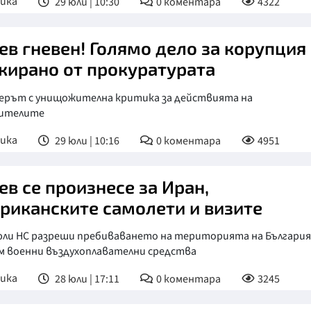
ика
29 юли | 10:30
0
коментара
4322
ев гневен! Голямо дело за корупция
кирано от прокуратурата
ерът с унищожителна критика за действията на
ителите
ика
29 юли | 10:16
0
коментара
4951
ев се произнесе за Иран,
риканските самолети и визите
 юли НС разреши пребиваването на територията на България
ем военни въздухоплавателни средства
ика
28 юли | 17:11
0
коментара
3245