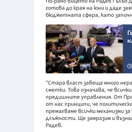
По-рано вицето на Радев Гълъб 
готова до края на юни и даде за
бюджетната сфера, като започ
Г
к
"Стара власт завеща много нера
сметки. Това означава, че всичк
предишните управления. От Про
от нас принципи, че политическ
премахваме всички механизми за
длъжности. Ще замразим и възна
Радев.