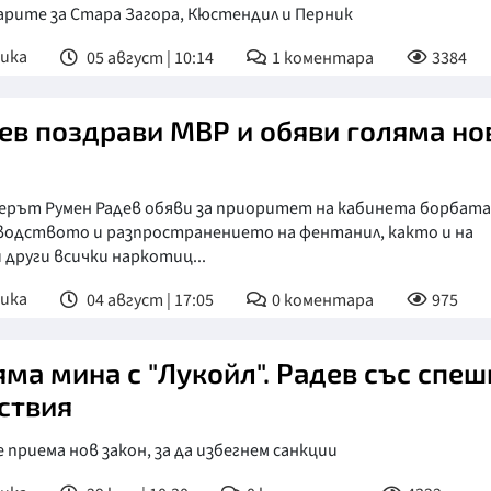
арите за Стара Загора, Кюстендил и Перник
ика
05 август | 10:14
1
коментара
3384
ев поздрави МВР и обяви голяма но
ерът Румен Радев обяви за приоритет на кабинета борбата
водството и разпространението на фентанил, както и на
 други всички наркотиц...
ика
04 август | 17:05
0
коментара
975
яма мина с "Лукойл". Радев със спеш
ствия
е приема нов закон, за да избегнем санкции