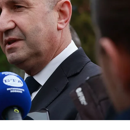
КУЛТУРА
ПРАВОСЪДИЕ
КРИМИ
КИБЕРЗАЩИТ
ВЯРА
ОБЯВИ
ВОЙНАТА В У
ВРЕМЕТО