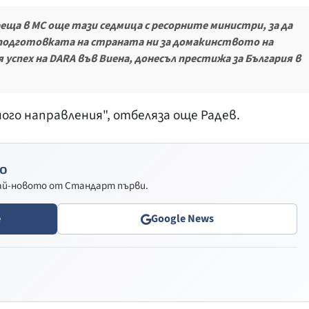
ща в МС още тази седмица с ресорните министри, за да
 подготовката на страната ни за домакинството на
 успех на DARA във Виена, донесъл престижа за България в
ного направления", отбеляза още Радев.
о
най-новото от Стандарт първи.
e
Google News