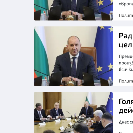
европ
Полит
Снимка: БТА
Рад
цел
Преми
произ
всички
Полит
Снимка: БТА
Гол
дей
Днес с