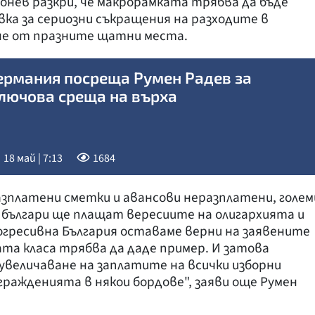
Донев разкри, че макрорамката трябва да бъде
явка за сериозни съкращения на разходите в
не от празните щатни места.
ермания посреща Румен Радев за
лючова среща на върха
18 май | 7:13
1684
зплатени сметки и авансови неразплатени, голем
и българи ще плащат вересиите на олигархията и
гресивна България оставаме верни на заявените
ата класа трябва да даде пример. И затова
 увеличаване на заплатите на всички изборни
гражденията в някои бордове", заяви още Румен