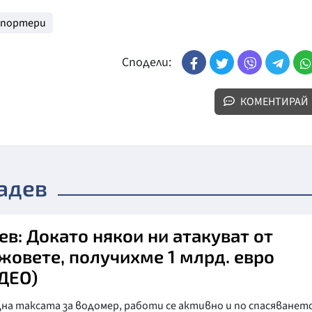
епортери
Сподели:
КОМЕНТИРАЙ
адев
ев: Докато някои ни атакуват от
жовете, получихме 1 млрд. евро
ДЕО)
а таксата за водомер, работи се активно и по спасяването