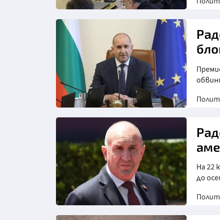
Полит
Рад
бло
Преми
обвин
Полит
Снимка: БТА
Рад
аме
На 22
до ос
Полит
Снимка: БГНЕС