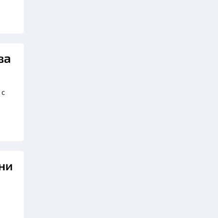
ва
 с
ни