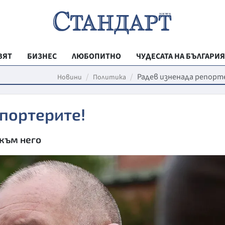
ВЯТ
БИЗНЕС
ЛЮБОПИТНО
ЧУДЕСАТА НА БЪЛГАРИЯ
РЕГИОНАЛНИ
Радев изненада репорт
Новини
Политика
ВЕСТНИК СТА
портерите!
МЛАДЕЖКА АК
ЗДРАВЕ
 към него
ОБРАЗОВАНИ
МОЯТ ГРАД
ТЕХНОЛОГИИ
ДА!НА БЪЛГАР
ДА! НА БЪЛГ