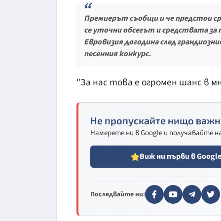
Премиерът съобщи и че предстои сре
се уточни обсегът и средствата за
Евровизия догодина след грандиозния
песенния конкурс.
"За нас това е огромен шанс в м
Не пропускайте нищо важн
Намерете ни в Google и получавайте 
Виж ни първи в Googl
Последвайте ни: