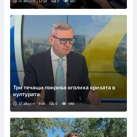
07 август | 12:10
0
607
Три течащи покрива оголиха кризата в
културата
07 август | 9:59
0
948
Снимка: БНТ