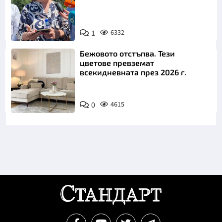
1
6332
Снимка: БТА
Бежовото отстъпва. Тези
цветове превземат
всекидневната през 2026 г.
0
4615