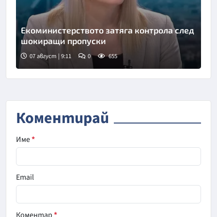
Екоминистерството затяга контрола след
шокиращи пропуски
07 август | 9:11
0
655
Снимка: бТВ
Коментирай
Име
*
Email
Коментар
*