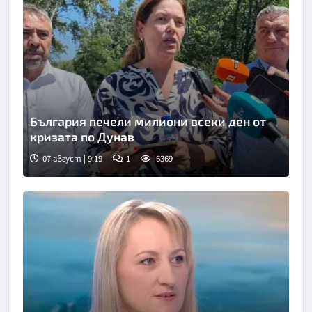
България печели милиони всеки ден от
кризата по Дунав
07 август | 9:19
1
6369
Снимка: БТА