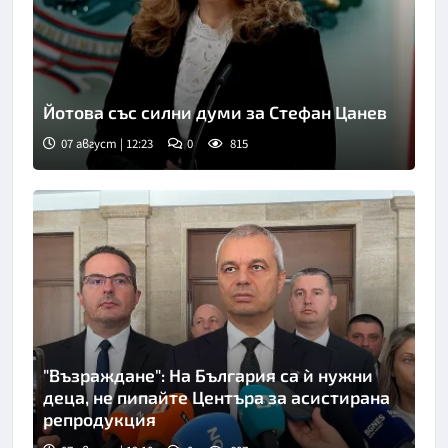
Йотова със силни думи за Стефан Цанев
07 август | 12:23
0
815
"Възраждане": На България са ѝ нужни
деца, не пипайте Центъра за асистирана
репродукция