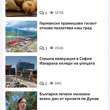
Снимка:
0
32758
Пиксабей
Германски промишлен гигант
отново позлатява наш град
3
25536
Спешна евакуация в София.
Изкараха хиляди на улицата
0
6491
България печели милиони
всеки ден от кризата по Дунав