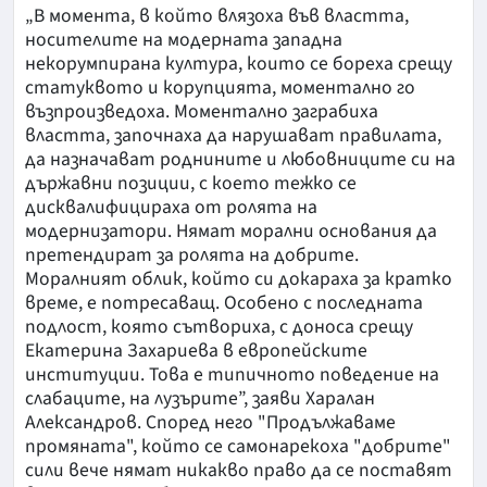
„В момента, в който влязоха във властта,
носителите на модерната западна
некорумпирана култура, които се бореха срещу
статуквото и корупцията, моментално го
възпроизведоха. Моментално заграбиха
властта, започнаха да нарушават правилата,
да назначават роднините и любовниците си на
държавни позиции, с което тежко се
дисквалифицираха от ролята на
модернизатори. Нямат морални основания да
претендират за ролята на добрите.
Моралният облик, който си докараха за кратко
време, е потресаващ. Особено с последната
подлост, която сътвориха, с доноса срещу
Екатерина Захариева в европейските
институции. Това е типичното поведение на
слабаците, на лузърите”, заяви Харалан
Александров. Според него "Продължаваме
промяната", който се самонарекоха "добрите"
сили вече нямат никакво право да се поставят