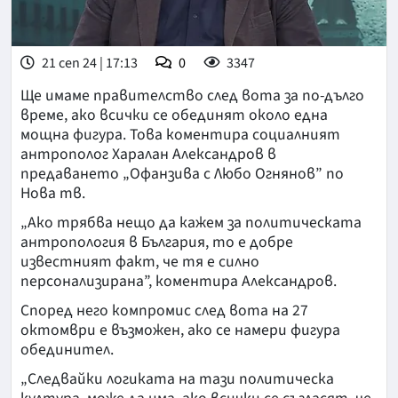
21 сеп 24 | 17:13
0
3347
Ще имаме правителство след вота за по-дълго
време, ако всички се обединят около една
мощна фигура. Това коментира социалният
антрополог Харалан Александров в
предаването „Офанзива с Любо Огнянов” по
Нова тв.
„Ако трябва нещо да кажем за политическата
антропология в България, то е добре
известният факт, че тя е силно
персонализирана”, коментира Александров.
Според него компромис след вота на 27
октомври е възможен, ако се намери фигура
обединител.
„Следвайки логиката на тази политическа