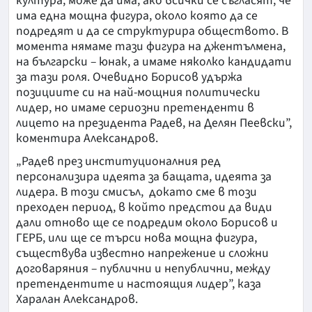
култура, може да има, ако всички се съгласят, че
има една мощна фигура, около която да се
подредят и да се структурира обществото. В
момента нямаме тази фигура на джентълмена,
на български – юнак, а имаме няколко кандидати
за тази роля. Очевидно Борисов удържа
позициите си на най-мощния политически
лидер, но имаме сериозни претенденти в
лицето на президента Радев, на Делян Пеевски”,
коментира Александров.
„Радев през институционалния ред
персонализира идеята за бащата, идеята за
лидера. В този смисъл, докато сме в този
преходен период, в който предстои да види
дали отново ще се подредим около Борисов и
ГЕРБ, или ще се търси нова мощна фигура,
съществува известно напрежение и сложни
договаряния – публични и непублични, между
претендентите и настоящия лидер”, каза
Харалан Александров.