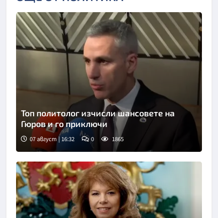
Топ политолог изчисли шансовете на
Гюров и го приключи
07 август | 16:32
0
1865