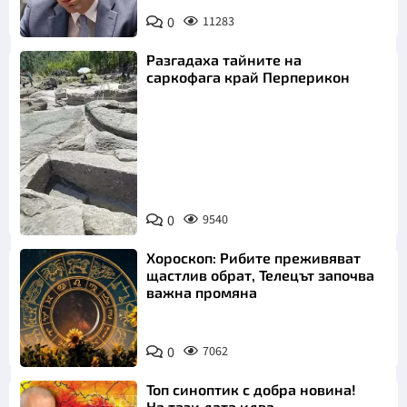
0
11283
Разгадаха тайните на
саркофага край Перперикон
Снимка:
Bulgaria ON
0
9540
AIR
Хороскоп: Рибите преживяват
щастлив обрат, Телецът започва
важна промяна
0
7062
Топ синоптик с добра новина!
На тази дата идва