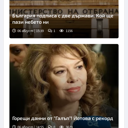
България подписа с две държави. Кой ще
пази небето ни
06 август | 15:39
1
1156
Горещи данни от "Галъп"! Йотова с рекорд
06 август | 14:55
0
3629