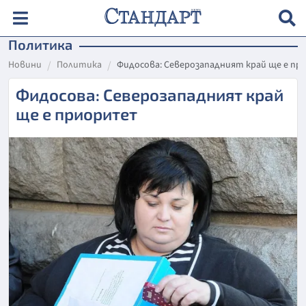
Политика
Новини
Политика
Фидосова: Северозападният край ще е п
Фидосова: Северозападният край
ще е приоритет