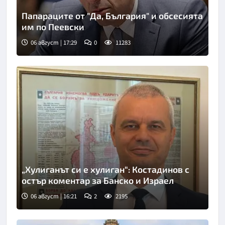
Папараците от "Да, България" и обсесията
им по Пеевски
06 август | 17:29
0
11283
„Хулиганът си е хулиган“: Костадинов с
остър коментар за Банско и Израел
06 август | 16:21
2
2195