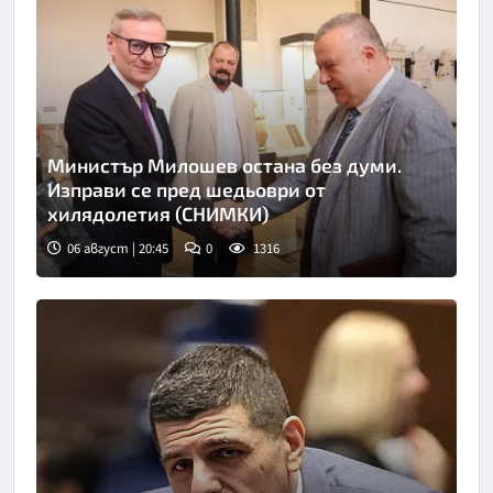
Министър Милошев остана без думи.
Изправи се пред шедьоври от
хилядолетия (СНИМКИ)
06 август | 20:45
0
1316