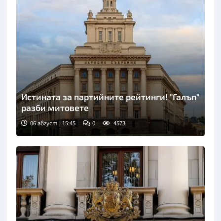
Истината за партийните рейтинги! "Галъп"
разби митовете
06 август | 15:45
0
4573