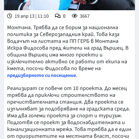
19 апр 13 | 11:10
0
3667
Монтана. Трябва да се борим за национална
политика за Северозападния край. Това каза
водачът на листата на ПП ГЕРБ в Монтана
Искра Фидосова пред жители на град Вършец. В
община Вършец има много проекти и
изключително активно се работи от екипа на
кмета, посочи Фидосова по време на
.
предизборното си посещение
Реализират се повече от 10 проекта. До месец
трябва да приключи строителството на
пречиствателната станция. Два проекта се
изпълняват за подобряване на градската среда.
Има два големи проекта за спорт и туризъм.
Подготвя се проект за водоснабдителната и
канализационната мрежа. Това трябва да е един
от приоритетите на местната власт, посочи