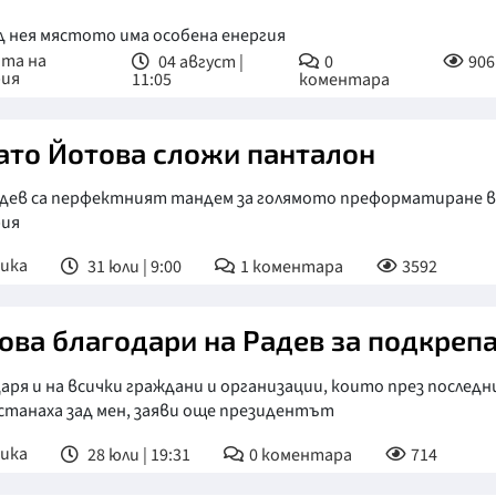
д нея мястото има особена енергия
ата на
04 август |
0
906
рия
11:05
коментара
ато Йотова сложи панталон
Радев са перфектният тандем за голямото преформатиране в
рия
ика
31 юли | 9:00
1
коментара
3592
ова благодари на Радев за подкреп
аря и на всички граждани и организации, които през послед
станаха зад мен, заяви още президентът
ика
28 юли | 19:31
0
коментара
714