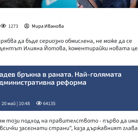
1273
Мира Иванова
ва да бъде сериозно обмислена, не може да се
зидентът Илияна Йотова, коментирайки новата це
адев бръкна в раната. Най-голямата
дминистративна реформа
20 май | 10:48
64135
пям този подход на правителството - първо да има
всички засегнати страни", каза държавният глава