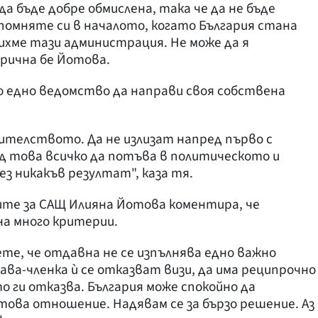
а бъде добре обмислена, така че да не бъде
омняте си в началото, когато България стана
дихме тази администрация. Не може да я
орична бе Йотова.
ко едно ведомство да направи своя собствена
ителството. Да не излизат напред първо с
ед това всичко да потъва в политическото и
 никакъв резултат", каза тя.
ите за САЩ Илияна Йотова коментира, че
а много критерии.
ете, че отдавна не се изпълнява едно важно
жава-членка ѝ се отказват визи, да има реципрочно
 ги отказва. България може спокойно да
ова отношение. Надявам се за бързо решение. Аз