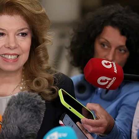
КУЛТУРА
ПРАВОСЪДИЕ
КРИМИ
КИБЕРЗАЩИТ
ВЯРА
ОБЯВИ
ВОЙНАТА В У
ВРЕМЕТО