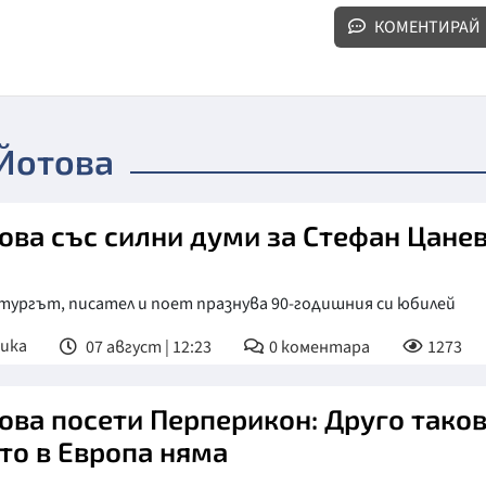
КОМЕНТИРАЙ
Йотова
ова със силни думи за Стефан Цане
тургът, писател и поет празнува 90-годишния си юбилей
ика
07 август | 12:23
0
коментара
1273
ова посети Перперикон: Друго тако
то в Европа няма