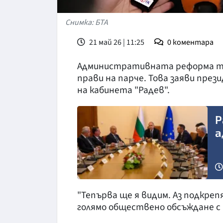
Снимка: БТА
21 май 26 | 11:25
0
коментара
Административната реформа тряб
прави на парче. Това заяви пре
на кабинета "Радев".
Р
а
"Тепърва ще я видим. Аз подкре
голямо обществено обсъждане с 