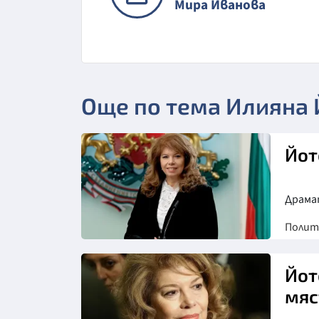
Мира Иванова
Още по тема Илияна 
Йот
Драма
Полит
Йот
мяс