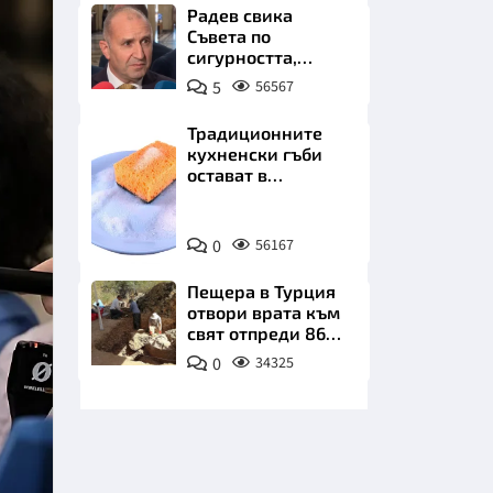
бъдеще
Радев свика
Съвета по
сигурността,
следва ключово
5
56567
изявление
Традиционните
кухненски гъби
НИЦИ
остават в
миналото. Какво
се използва сега?
Снимка:
0
56167
Пиксабей
КРАЙНА
Пещера в Турция
отвори врата към
свят отпреди 86
000 години
0
34325