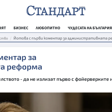
ВЯТ
БИЗНЕС
ЛЮБОПИТНО
ЧУДЕСАТА НА БЪЛГАРИЯ
РЕГИОНАЛНИ
Йотова с първи коментар за административната р
ство
ВЕСТНИК СТА
ментар за
МЛАДЕЖКА АК
та реформа
ЗДРАВЕ
ОБРАЗОВАНИ
ството - да не излизат първо с фойерверките 
МОЯТ ГРАД
ТЕХНОЛОГИИ
ДА!НА БЪЛГАР
ДА! НА БЪЛГ