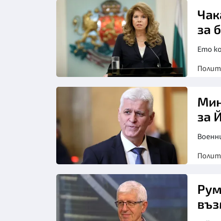
Чак
за 
Ето ко
Полит
Мин
за 
Военни
Полит
Рум
въз