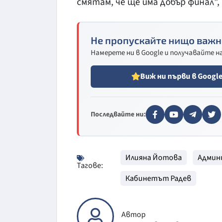
смятам, че ще има добър финал"
Не пропускайте нищо важн
Намерете ни в Google и получавайте 
Виж ни първи в Googl
Последвайте ни:
Илияна Йотова
Админ
Тагове:
Кабинетът Радев
Автор