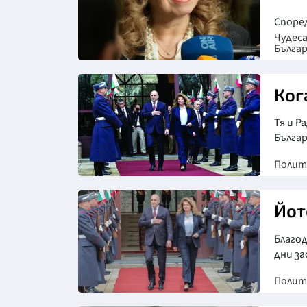
Споре
Чудес
Бълга
Снимка: БГНЕС
Ког
Тя и 
Бълга
Полит
Йот
Благод
дни за
Полит