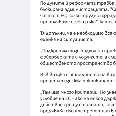
По думите ѝ реформата трябва д
блокирана администрацията. "Сп
част от ЕС, колко трудно изгра
пропиляваме с лека ръка", катег
Тя допълни, че е необходимо вся
оценка на ситуацията.
„Подкрепям този подход на прав
фойерверките и лозунгите, а сл
общественото пространство без
Във връзка с отпадането на виз
процесът изисква покриването н
„Там има много критерии. Но зна
условие на ЕС – ако на някоя дър
действие срещу страната, която
предявява своите претенции в т