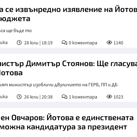
а се извънредно изявление на Йото
бюджета
га ще бъде то
ика
28 юли | 18:19
0
коментара
1140
истър Димитър Стоянов: Ще гласув
Йотова
ят министър изобличи двуличието на ГЕРБ, ПП и ДБ
ика
26 юли | 20:38
1
коментара
1023
ен Овчаров: Йотова е единствената
можна кандидатура за президент