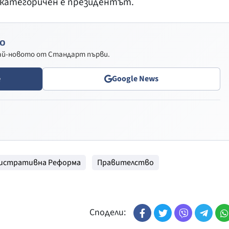
, категоричен е президентът.
о
най-новото от Стандарт първи.
e
Google News
истративна Реформа
Правителство
Сподели: