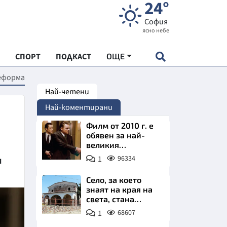
24°
София
ясно небе
СПОРТ
ПОДКАСТ
ОЩЕ
еформа
Най-четени
НДАРТ
Най-коментирани
АДЕМИЯ "ЧУДЕСАТА НА БЪЛГАРИЯ"
Филм от 2010 г. е
обявен за най-
великия
Е
психологически
1
96334
и
трилър в
историята
Село, за което
знаят на края на
света, стана
СКАТА ХРАНА
имотно бижу на
1
68607
София. Къщи с
АРСКАТА ИКОНОМИКА