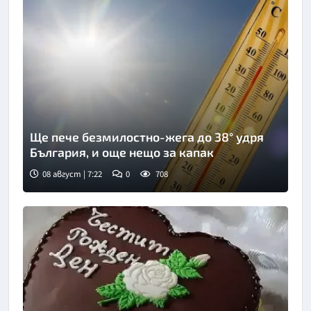
Ще пече безмилостно-жега до 38° удря
България, и още нещо за капак
08 август | 7:22
0
708