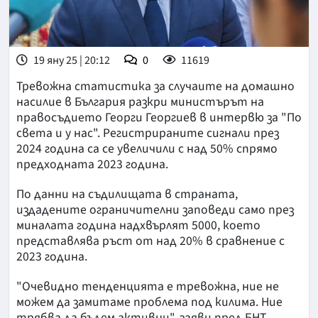
19 яну 25 | 20:12
0
11619
Тревожна статистика за случаите на домашно
насилие в България разкри министърът на
правосъдието Георги Георгиев в интервю за "По
света и у нас". Регистрираните сигнали през
2024 година са се увеличили с над 50% спрямо
предходната 2023 година.
По данни на съдилищата в страната,
издадените ограничителни заповеди само през
миналата година надхвърлят 5000, което
представлява ръст от над 20% в сравнение с
2023 година.
"Очевидно тенденцията е тревожна, ние не
можем да замитаме проблема под килима. Ние
трябва да бъдем активни", заяви пред БНТ