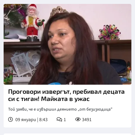
Снимка: Нова телевизия
Проговори извергът, пребивал децата
си с тиган! Майката в ужас
Той заяви, че е извършил деянието „от безизходица”
09 януари | 8:43
1
3491