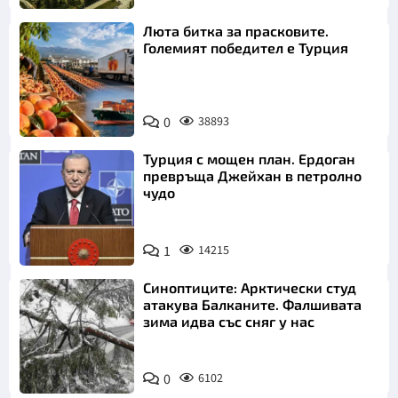
Люта битка за прасковите.
Големият победител е Турция
0
38893
Турция с мощен план. Ердоган
превръща Джейхан в петролно
чудо
1
14215
Синоптиците: Арктически студ
атакува Балканите. Фалшивата
зима идва със сняг у нас
0
6102