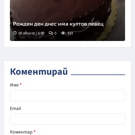
Рожден ден днес има култов певец
08 август | 6:00
0
533
Коментирай
Име
*
Email
Коментар
*