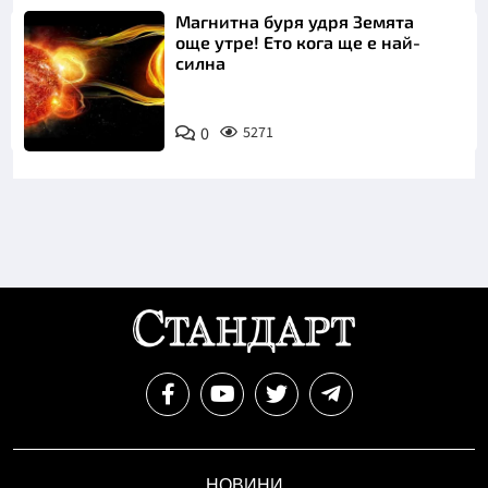
Магнитна буря удря Земята
още утре! Ето кога ще е най-
силна
0
5271
НОВИНИ