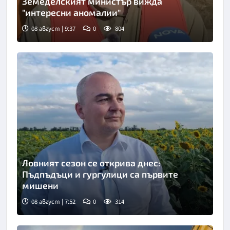
Земеделският министър вижда
"интересни аномалии"
08 август | 9:37
0
804
Снимка: Нова телевизия
Ловният сезон се открива днес:
Пъдпъдъци и гургулици са първите
мишени
08 август | 7:52
0
314
Снимка: БТА