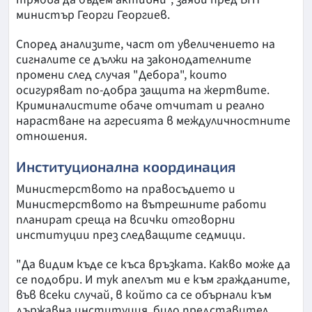
министър Георги Георгиев.
Според анализите, част от увеличението на
сигналите се дължи на законодателните
промени след случая "Дебора", които
осигуряват по-добра защита на жертвите.
Криминалистите обаче отчитат и реално
нарастване на агресията в междуличностните
отношения.
Институционална координация
Министерството на правосъдието и
Министерството на вътрешните работи
планират среща на всички отговорни
институции през следващите седмици.
"Да видим къде се къса връзката. Какво може да
се подобри. И тук апелът ми е към гражданите,
във всеки случай, в който са се обърнали към
държавна институция, било представител