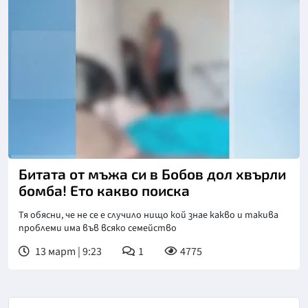
Битата от мъжа си в Бобов дол хвърли
бомба! Ето какво поиска
Тя обясни, че не се е случило нищо кой знае какво и такива
проблеми има във всяко семейство
13 март | 9:23
1
4775