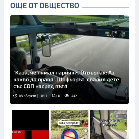
ОЩЕ ОТ ОБЩЕСТВО
"Каза, че нямал парички. Отвърнах: Аз
какво да правя". Шофьорът, свалил дете
със СОП насред пътя
08 август | 10:11
0
442