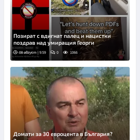
Позират с вдигнат палец и нацистки
поздрав над умиращия Георги
08 август | 9:59
0
1066
Домати за 30 евроцента в България?