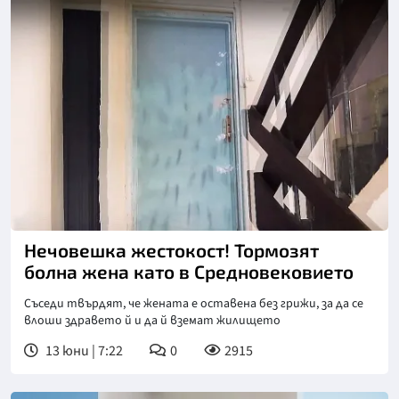
Снимка: Нова телевизия
Нечовешка жестокост! Тормозят
болна жена като в Средновековието
Съседи твърдят, че жената е оставена без грижи, за да се
влоши здравето й и да й вземат жилището
13 юни | 7:22
0
2915