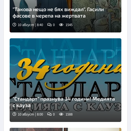
"Такова нещо не бях виждал". Гасили
фасове в черепа на жертвата
10 август | 8:40
0
1545
Снимка: NOVA
"Стандарт" празнува 34 години! Медията
с кауза
10 август | 8:00
0
1588