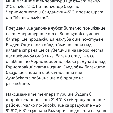
Минималните температури ще бъдат между
2°C и плюс 2°C. По-топло ще бъде по
Черноморието и Сандански 4-5°C, прогнозират
от "Метео Балканс".
През деня ще започне чувствително понижение
на температурите от североизток с умерен
вятър, ще продължи да нахлува още по-студен
въздух. Още около обяд облачността над
цялата страна ще се увеличи и на много места
ще превалява слаб сняг. Валежи от дъжд се
очакват по Черноморието, около р. Дунав и над
Горнотракийската низина. След обяд валежите
бързо ще спират и облачността над
Дунавската равнина ще е в процес на
разкъсване.
Максималните температури ще бъдат в
широки граници – от 2°-4°C в североизточните
райони. Малко по-високи ще са градусите – до
5°-8°C, в Югозападна България, но до края на деня