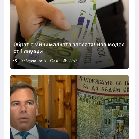
Обрат с минималната заплата! Нов модел
от 1 януари
10 август | 9:48
0
3597
Снимка: Фрийпик