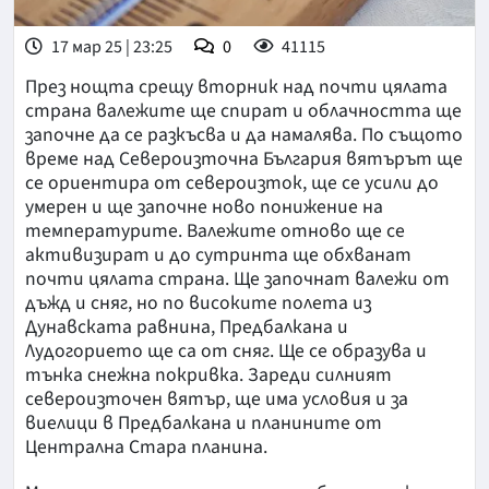
17 мар 25 | 23:25
0
41115
През нощта срещу вторник над почти цялата
страна валежите ще спират и облачността ще
започне да се разкъсва и да намалява. По същото
време над Североизточна България вятърът ще
се ориентира от североизток, ще се усили до
умерен и ще започне ново понижение на
температурите. Валежите отново ще се
активизират и до сутринта ще обхванат
почти цялата страна. Ще започнат валежи от
дъжд и сняг, но по високите полета из
Дунавската равнина, Предбалкана и
Лудогорието ще са от сняг. Ще се образува и
тънка снежна покривка. Зареди силният
североизточен вятър, ще има условия и за
виелици в Предбалкана и планините от
Централна Стара планина.