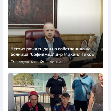
Честит рожден ден на собственика на
болница "Софиямед" д-р Михаил Тиков
10 август | 6:00
0
1156