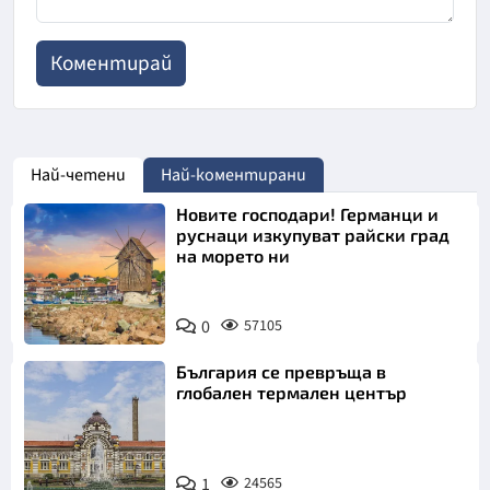
Най-четени
Най-коментирани
Новите господари! Германци и
руснаци изкупуват райски град
на морето ни
0
57105
България се превръща в
глобален термален център
1
24565