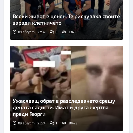
Всеки живот е ценен. Те рискуваха своите
заради клетничето
09 август | 22:37
0
1343
Ужасяващ обрат в разследването срещу
децата садисти. Имат и друга жертва
преди Георги
09 август | 21:24
1
10473