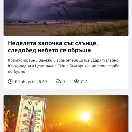
Снимка: Пиксабей
Неделята започва със слънце,
следобед небето се обръща
Краткотрайни валежи и гръмотевици ще ударят главно
Югозападна и Централна Южна България, а морето става
по-бурно
09 август | 6:49
0
714