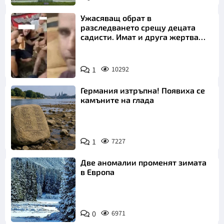
Ужасяващ обрат в
разследването срещу децата
садисти. Имат и друга жертва
преди Георги
1
10292
Германия изтръпна! Появиха се
камъните на глада
1
7227
Две аномалии променят зимата
в Европа
0
6971