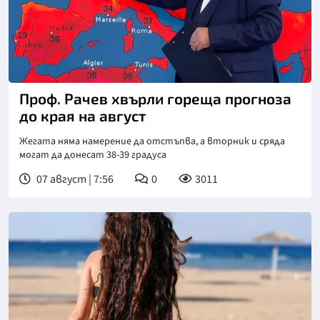
Снимка: бТВ
Проф. Рачев хвърли гореща прогноза
до края на август
Жегата няма намерение да отстъпва, а вторник и сряда
могат да донесат 38-39 градуса
07 август | 7:56
0
3011