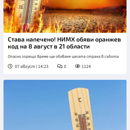
Става напечено! НИМХ обяви оранжев
код на 8 август в 21 области
Опасно горещо време ще обхване цялата страна в събота
07 август | 14:23
0
1124