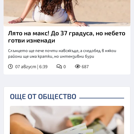
Лято на макс! До 37 градуса, но небето
готви изненади
Слънцето ще пече почти навсякъде, а следобед в някои
райони ще има кратки, но интензивни бури
07 август | 6:39
0
687
ОЩЕ ОТ ОБЩЕСТВО