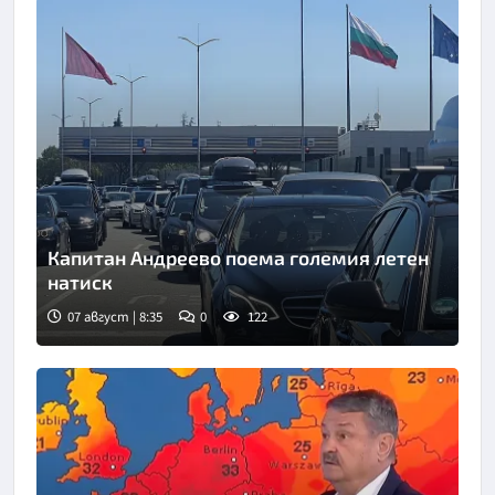
Капитан Андреево поема големия летен
натиск
07 август | 8:35
0
122
Снимка: БНТ