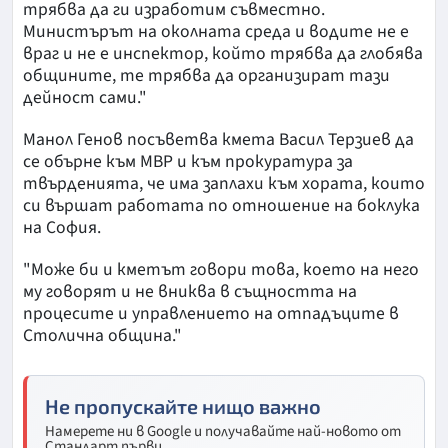
трябва да ги изработим съвместно.
Министърът на околната среда и водите не е
враг и не е инспектор, който трябва да глобява
общините, те трябва да организират тази
дейност сами."
Манол Генов посъветва кмета Васил Терзиев да
се обърне към МВР и към прокуратура за
твърденията, че има заплахи към хората, които
си вършат работата по отношение на боклука
на София.
"Може би и кметът говори това, което на него
му говорят и не вниква в същността на
процесите и управлението на отпадъците в
Столична община."
Не пропускайте нищо важно
Намерете ни в Google и получавайте най-новото от
Стандарт първи.