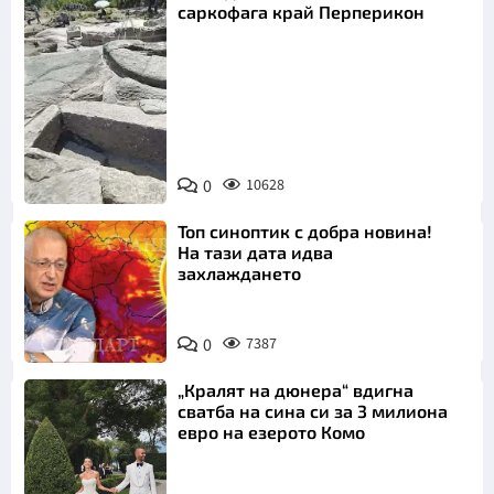
саркофага край Перперикон
Снимка:
Bulgaria ON
0
10628
AIR
Топ синоптик с добра новина!
На тази дата идва
захлаждането
0
7387
„Кралят на дюнера“ вдигна
сватба на сина си за 3 милиона
евро на езерото Комо