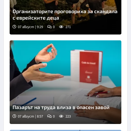
Организаторите проговориха за скандала
с еврейските деца
07 август | 9:29
0
271
Пазарът на труда влиза в опасен завой
07 август | 8:57
0
223