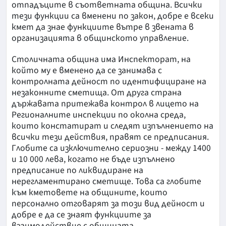
отпадъците в съответната община. Всички
тези функции са вменени по закон, добре е всеки
кмет да знае функциите вътре в звената в
организацията в общинското управление.
Столичната община има Инспекторат, на
който му е вменено да се занимава с
контролната дейност по идентифициране на
незаконните сметища. От друга страна
държавата притежава контрол в лицето на
Регионалните инспекции по околна среда,
които констатират и следят изпълнението на
всички тези действия, правят се предписания.
Глобите са изключително сериозни - между 1400
и 10 000 лева, когато не бъде изпълнено
предписание по ликвидиране на
нерегламентирано сметище. Това са глобите
към кметовете на общините, които
персонално отговарят за този вид дейност и
добре е да се знаят функциите за
взаимодействие с общината.