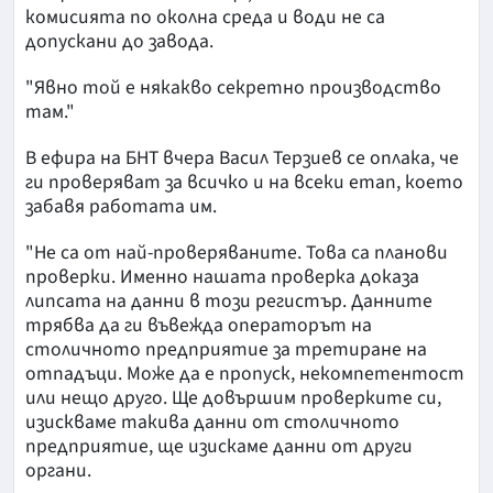
комисията по околна среда и води не са
допускани до завода.
"Явно той е някакво секретно производство
там."
В ефира на БНТ вчера Васил Терзиев се оплака, че
ги проверяват за всичко и на всеки етап, което
забавя работата им.
"Не са от най-проверяваните. Това са планови
проверки. Именно нашата проверка доказа
липсата на данни в този регистър. Данните
трябва да ги въвежда операторът на
столичното предприятие за третиране на
отпадъци. Може да е пропуск, некомпетентост
или нещо друго. Ще довършим проверките си,
изискваме такива данни от столичното
предприятие, ще изискаме данни от други
органи.