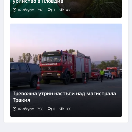
убийство в Пловдив
07 август | 7:46
1
469
Тревожна утрин настъпи над магистрала
Тракия
07 август | 7:36
0
309
Снимка: бТВ