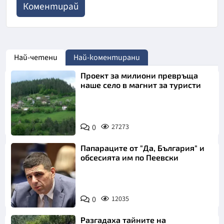
Най-четени
Най-коментирани
Проект за милиони превръща
наше село в магнит за туристи
0
27273
Папараците от "Да, България" и
обсесията им по Пеевски
0
12035
Разгадаха тайните на