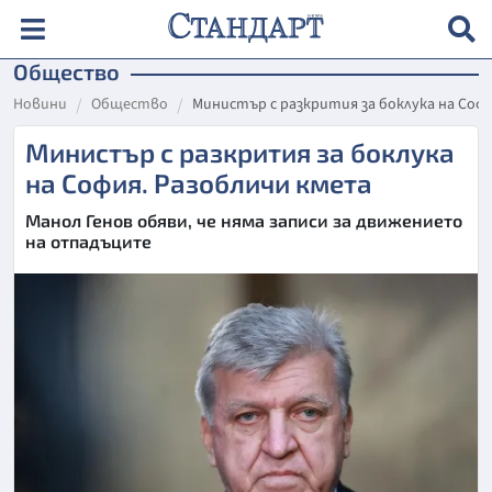
Общество
Новини
Общество
Министър с разкрития за боклука на Соф
Министър с разкрития за боклука
на София. Разобличи кмета
Манол Генов обяви, че няма записи за движението
на отпадъците