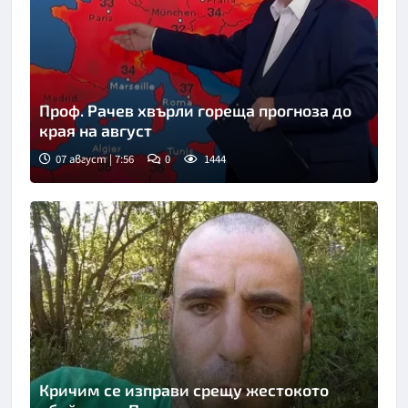
Проф. Рачев хвърли гореща прогноза до
края на август
07 август | 7:56
0
1444
Снимка: бТВ
Кричим се изправи срещу жестокото