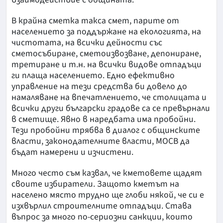
В крайна сметка такса смет, парите от
населението за поддържане на екологията, на
чистотата, на всички дейности със
сметосъбиране, сметоизвозване, депониране,
третиране и т.н. на всички видове отпадъци
ги плаща населението. Едно ефективно
управление на тези средства би довело до
намаляване на впечатлението, че столицата и
всички други български градове са се превърнали
в сметище. Явно в наредбата има пробойни.
Тези пробойни трябва в диалог с общинските
власти, законодателните власти, МОСВ да
бъдат намерени и изчистени.
Много често съм казвал, че кметовете щадят
своите избиратели. Защото кметът на
населено място трудно ще глоби някой, че си е
изхвърлил строителните отпадъци. Става
въпрос за много по-сериозни санкции, които