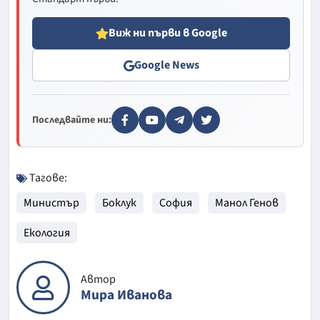
Виж ни първи в Google
Google News
Последвайте ни:
Тагове:
Министър
Боклук
София
Манол Генов
Екология
Автор
Мира Иванова