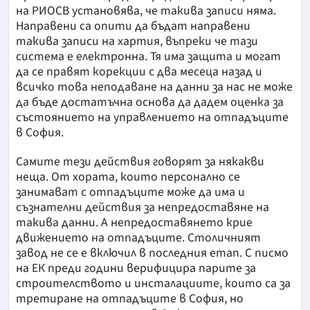
на РИОСВ установява, че такива записи няма.
Направени са опити да бъдат направени
такива записи на хартия, въпреки че тази
система е електронна. Тя има защита и могат
да се правят корекции с два месеца назад и
всичко това неподаване на данни за нас не може
да бъде достатъчна основа да дадем оценка за
състоянието на управлението на отпадъците
в София.
Самите тези действия говорят за някакви
неща. От хората, които персонално се
занимават с отпадъците може да има и
съзнателни действия за непредоставяне на
такива данни. А непредоставянето крие
движението на отпадъците. Столичният
завод не се е включил в последния етап. С писмо
на ЕК преди години верифицира парите за
строителството и инсталациите, които са за
третиране на отпадъците в София, но