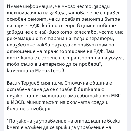
Имаме информация, че много често, заради
технологията на завода, затова че не е правен
основен ремонт, че си правят ремонти вътре
на парче. РДФ, който се гори в циментовите
заводи не е с най-високото качество, често има
рекламации от старана на тези оператори,
неизвестно какви разходи се правят там по
отношение на транспортиране на РДФ. Там
поръчката е с горене и с транспортната услуга,
това също е интересно да се провери",
коментира Манол Генов.
Васил Терзиев смята, че Столична община е
оставена сама да се справя в битката с
незаконните сметища и има саботажи от МВР
и МОСВ. Министърът на околната среда и
водите отговори:
"По закона за управление на отпадъците всеки
кмет е длъжен да се грижи за управление на