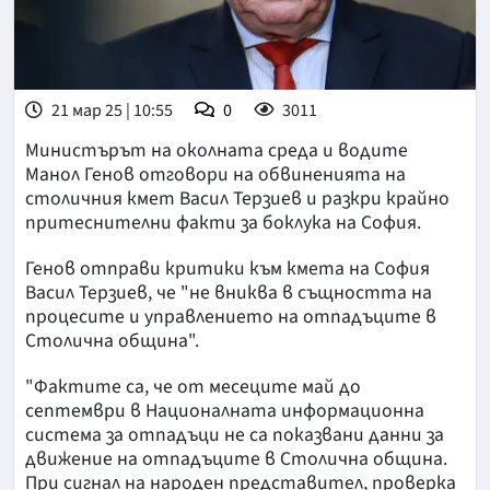
21 мар 25 | 10:55
0
3011
Министърът на околната среда и водите
Манол Генов отговори на обвиненията на
столичния кмет Васил Терзиев и разкри крайно
притеснителни факти за боклука на София.
Генов отправи критики към кмета на София
Васил Терзиев, че "не вниква в същността на
процесите и управлението на отпадъците в
Столична община".
"Фактите са, че от месеците май до
септември в Националната информационна
система за отпадъци не са показвани данни за
движение на отпадъците в Столична община.
При сигнал на народен представител, проверка