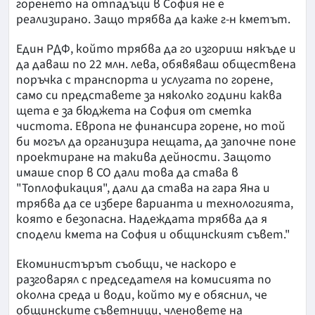
горенето на отпадъци в София не е
реализирано. Защо трябва да каже г-н кметът.
Един РДФ, който трябва да го изгориш някъде и
да даваш по 22 млн. лева, обявяваш обществена
поръчка с транспорта и услугата по горене,
само си представете за няколко години каква
щета е за бюджета на София от сметка
чистота. Европа не финансира горене, но той
би могъл да организира нещата, да започне поне
проектиране на такива дейности. Защото
имаше спор в СО дали това да става в
"Топлофикация", дали да става на гара Яна и
трябва да се избере варианта и технологията,
която е безопасна. Надеждата трябва да я
сподели кмета на София и общинският съвет."
Екоминистърът съобщи, че наскоро е
разговарял с председателя на комисията по
околна среда и води, който му е обяснил, че
общинските съветници, членовете на