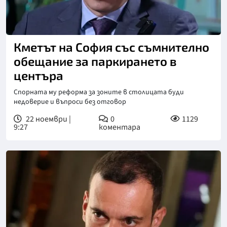
Снимка: Нова телевизия
Кметът на София със съмнително
обещание за паркирането в
центъра
Спорната му реформа за зоните в столицата буди
недоверие и въпроси без отговор
22 ноември |
0
1129
9:27
коментара