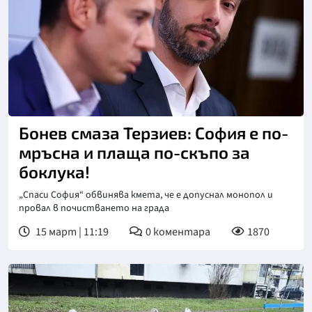
Снимка: БТА
Бонев смаза Терзиев: София е по-
мръсна и плаща по-скъпо за
боклука!
„Спаси София“ обвинява кмета, че е допуснал монопол и
провал в почистването на града
15 март | 11:19
0
коментара
1870