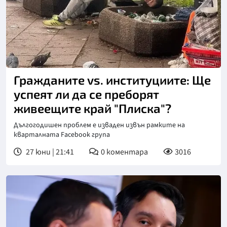
Гражданите vs. институциите: Ще
успеят ли да се преборят
живеещите край "Плиска"?
Дългогодишен проблем е изваден извън рамките на
кварталната Facebook група
27 юни | 21:41
0
коментара
3016