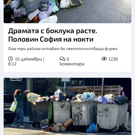
Драмата с боклука расте.
Половин София на нокти
Още три района остават бе сметопочистваща фирма
01 декември |
0
1236
8:12
коментара