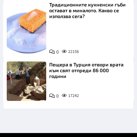
Традиционните кухненски гъби
остават в миналото. Какво се
използва сега?
Снимка:
0
22156
Пиксабей
Пещера в Турция отвори врата
към свят отпреди 86 000
години
0
17242