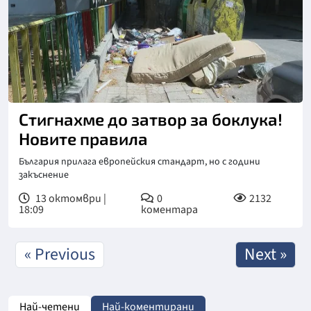
Стигнахме до затвор за боклука!
Новите правила
България прилага европейския стандарт, но с години
закъснение
13 октомври |
0
2132
18:09
коментара
« Previous
Next »
Най-четени
Най-коментирани