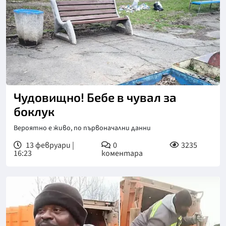
Чудовищно! Бебе в чувал за
боклук
Вероятно е живо, по първоначални данни
13 февруари |
0
3235
16:23
коментара