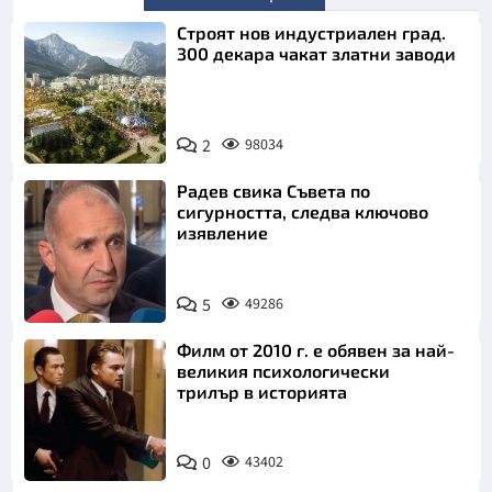
Строят нов индустриален град.
300 декара чакат златни заводи
2
98034
Радев свика Съвета по
сигурността, следва ключово
изявление
5
49286
Филм от 2010 г. е обявен за най-
великия психологически
трилър в историята
0
43402