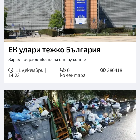
Снимка: БТА
ЕК удари тежко България
Заради обработката на отпадъците
11 декември |
0
380418
14:23
коментара