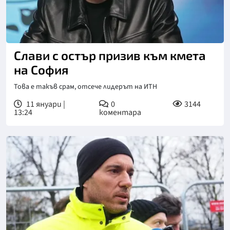
Слави с остър призив към кмета
на София
Това е такъв срам, отсече лидерът на ИТН
11 януари |
0
3144
13:24
коментара