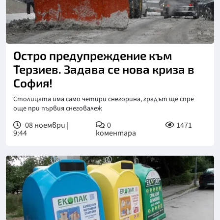
Остро предупреждение към
Терзиев. Задава се нова криза в
София!
Столицата има само четири снегорина, градът ще спре
още при първия снеговалеж
08 ноември |
0
1471
9:44
коментара