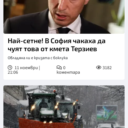
Снимка: БТА
Най-сетне! В София чакаха да
чуят това от кмета Терзиев
Овладяна ли е кризата с боклука
11 ноември |
0
3182
21:06
коментара