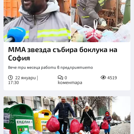
ММА звезда събира боклука на
София
Вече три месеца работи в предприятието
22 януари |
0
4519
17:30
коментара