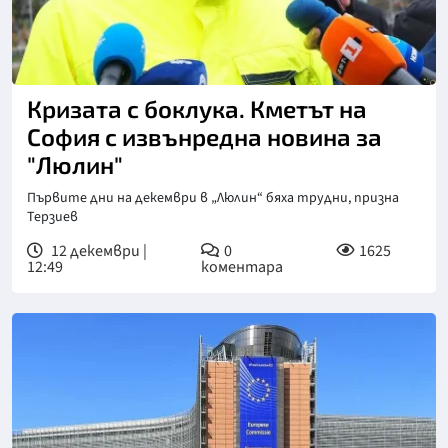
Снимка: БГНЕС
Кризата с боклука. Кметът на
София с извънредна новина за
"Люлин"
Първите дни на декември в „Люлин“ бяха трудни, призна
Терзиев
12 декември |
0
1625
12:49
коментара