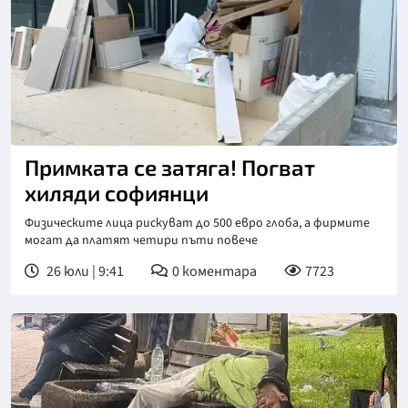
Снимка: бТВ
Примката се затяга! Погват
хиляди софиянци
Физическите лица рискуват до 500 евро глоба, а фирмите
могат да платят четири пъти повече
26 юли | 9:41
0
коментара
7723