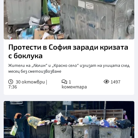
Снимка: бТВ
Протести в София заради кризата
с боклука
Жители на „Люлин“ и „Красно село“ излизат на улицата след
месец без сметоизвозване
30 октомври |
1
1497
7:36
коментара