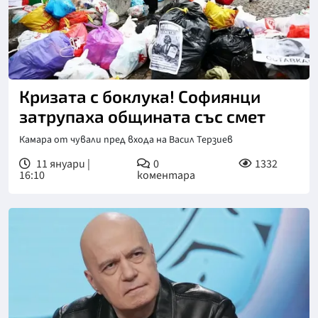
Кризата с боклука! Софиянци
затрупаха общината със смет
Камара от чували пред входа на Васил Терзиев
11 януари |
0
1332
16:10
коментара