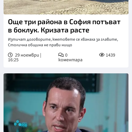
Още три района в София потъват
в боклук. Кризата расте
Изтичат договорите, кметовете се хванаха за главите,
Столична община не прави нищо
29 ноември |
0
1439
16:25
коментара