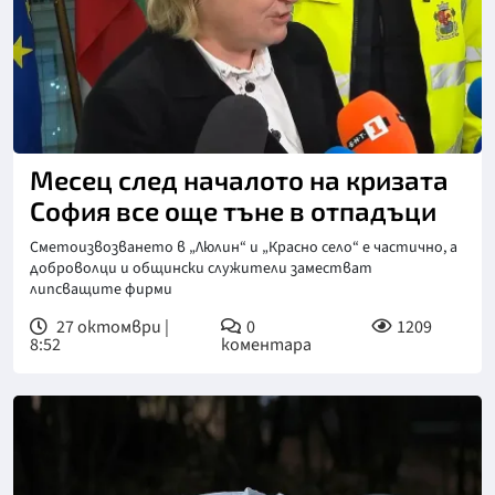
Снимка: Нова телевизия
Месец след началото на кризата
София все още тъне в отпадъци
Сметоизвозването в „Люлин“ и „Красно село“ е частично, а
доброволци и общински служители заместват
липсващите фирми
27 октомври |
0
1209
8:52
коментара