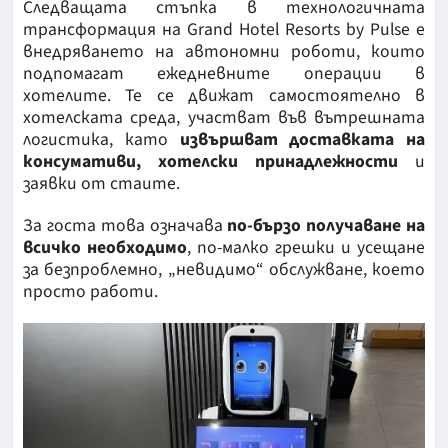
Следващата стъпка в технологичната
трансформация на Grand Hotel Resorts by Pulse е
внедряването на автономни роботи, които
подпомагат ежедневните операции в
хотелите. Те се движат самостоятелно в
хотелската среда, участват във вътрешната
логистика, като
извършват доставката на
консумативи, хотелски принадлежности
и
заявки от стаите.
За госта това означава
по-бързо получаване на
всичко необходимо
, по-малко грешки и усещане
за безпроблемно, „невидимо“ обслужване, което
просто работи.