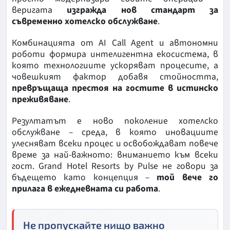
веригата
изгражда нов стандарт за
съвременно хотелско обслужване
.
Комбинацията от AI Call Agent и автономни
роботи формира интелигентна екосистема, в
която технологиите ускоряват процесите, а
човешкият фактор добавя стойността,
превръщаща престоя на гостите в истинско
преживяване
.
Резултатът е ново поколение хотелско
обслужване – среда, в която иновациите
улесняват всеки процес и освобождават повече
време за най-важното: вниманието към всеки
гост. Grand Hotel Resorts by Pulse не говори за
бъдещето като концепция –
той вече го
прилага в ежедневната си работа
.
Не пропускайте нищо важно