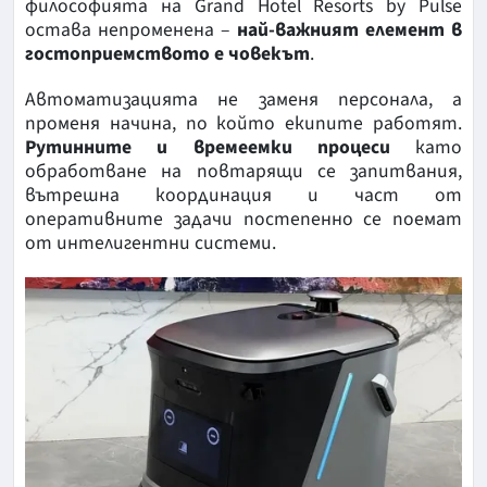
философията на Grand Hotel Resorts by Pulse
остава непроменена –
най-важният елемент в
гостоприемството е човекът
.
Автоматизацията не заменя персонала, а
променя начина, по който екипите работят.
Рутинните и времеемки процеси
като
обработване на повтарящи се запитвания,
вътрешна координация и част от
оперативните задачи постепенно се поемат
от интелигентни системи.