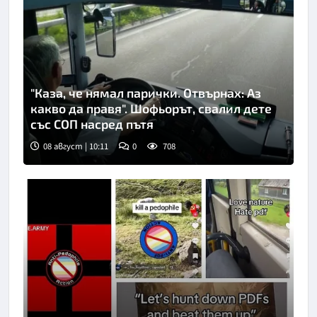
"Каза, че нямал парички. Отвърнах: Аз
какво да правя". Шофьорът, свалил дете
със СОП насред пътя
08 август | 10:11
0
708