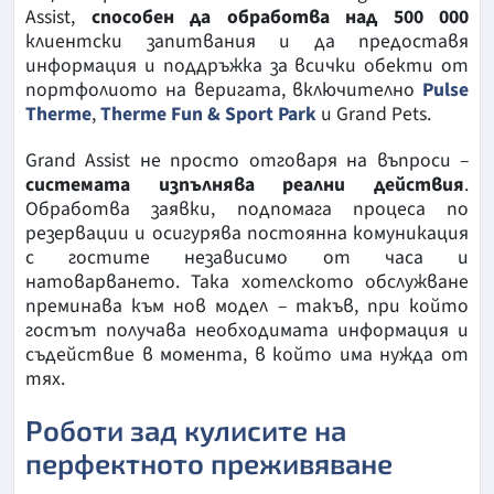
Assist,
способен да обработва над 500 000
клиентски запитвания и да предоставя
информация и поддръжка за всички обекти от
портфолиото на веригата, включително
Pulse
Therme
,
Therme Fun & Sport Park
и Grand Pets.
Grand Assist не просто отговаря на въпроси –
системата изпълнява реални действия
.
Обработва заявки, подпомага процеса по
резервации и осигурява постоянна комуникация
с гостите независимо от часа и
натоварването. Така хотелското обслужване
преминава към нов модел – такъв, при който
гостът получава необходимата информация и
съдействие в момента, в който има нужда от
тях.
Роботи зад кулисите на
перфектното преживяване