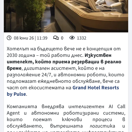
08 юни 26 | 11:39
0
1332
Хотелът на бъдещето вече не е концепция от
2030 година – той работи днес.
Изкуствен
интелект, който приема резервации в реално
време
, дигитален асистент, който е на
разположение 24/7, и автономни роботи, които
подпомагат ежедневното обслужване, вече са
част от екосистемата на
Grand Hotel Resorts
by Pulse
.
Компанията внедрява интелигентен AI Call
Agent и автономни роботизирани системи,
които поемат ключови процеси в
обслужването, вътрешната логистика и