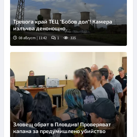
Тревога край ТЕЦ "Бобов дол"! Камера
излъчва денонощно
08 август | 11:42
1
335
Зловещ обрат в Пловдив! Проверяват
капана за предумишлено убийство