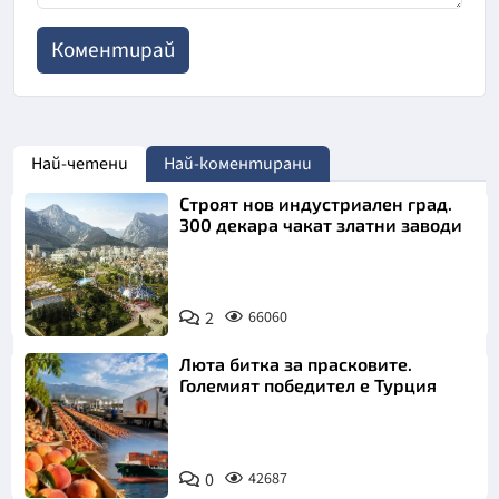
Най-четени
Най-коментирани
Строят нов индустриален град.
300 декара чакат златни заводи
2
66060
Люта битка за прасковите.
Големият победител е Турция
0
42687