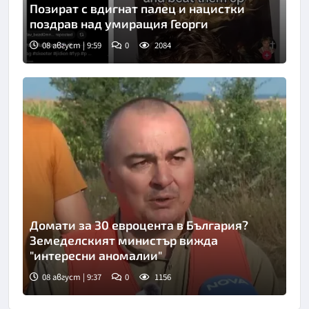
Позират с вдигнат палец и нацистки
поздрав над умиращия Георги
08 август | 9:59
0
2084
Домати за 30 евроцента в България?
Земеделският министър вижда
"интересни аномалии"
08 август | 9:37
0
1156
Снимка: Нова телевизия