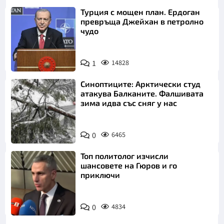
Турция с мощен план. Ердоган
превръща Джейхан в петролно
чудо
1
14828
Синоптиците: Арктически студ
атакува Балканите. Фалшивата
зима идва със сняг у нас
0
6465
Топ политолог изчисли
шансовете на Гюров и го
приключи
0
4834