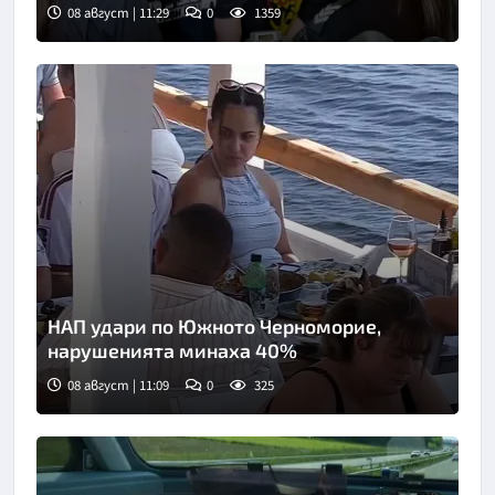
08 август | 11:29
0
1359
Снимка: БТА
НАП удари по Южното Черноморие,
нарушенията минаха 40%
08 август | 11:09
0
325
Снимка: Нова телевизия