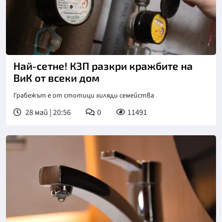
Най-сетне! КЗП разкри кражбите на
ВиК от всеки дом
Грабежът е от стотици хиляди семейства
28 май | 20:56
0
11491