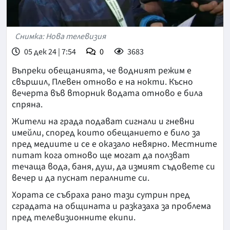
Снимка: Нова телевизия
05 дек 24 | 7:54
0
3683
Въпреки обещанията, че водният режим е
свършил, Плевен отново е на нокти. Късно
вечерта във вторник водата отново е била
спряна.
Жители на града подават сигнали и гневни
имейли, според които обещанието е било за
пред медиите и се е оказало невярно. Местните
питат кога отново ще могат да ползват
течаща вода, баня, душ, да измият съдовете си
вечер и да пуснат пералните си.
Хората се събраха рано тази сутрин пред
сградата на общината и разказаха за проблема
пред телевизионните екипи.