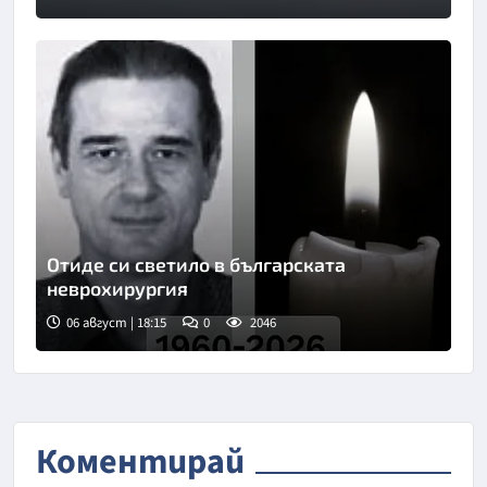
Снимка: БТА
Отиде си светило в българската
неврохирургия
06 август | 18:15
0
2046
Коментирай