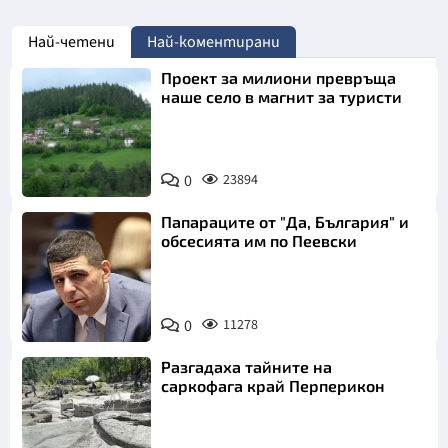
Най-четени
Най-коментирани
Проект за милиони превръща
наше село в магнит за туристи
0
23894
Папараците от "Да, България" и
обсесията им по Пеевски
0
11278
Разгадаха тайните на
саркофага край Перперикон