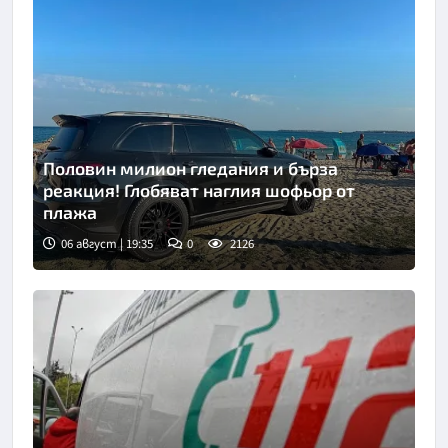
Половин милион гледания и бърза
реакция! Глобяват наглия шофьор от
плажа
06 август | 19:35
0
2126