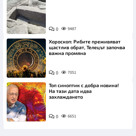
Снимка:
Bulgaria ON
0
9487
AIR
Хороскоп: Рибите преживяват
щастлив обрат, Телецът започва
важна промяна
0
7051
Топ синоптик с добра новина!
На тази дата идва
захлаждането
0
6651