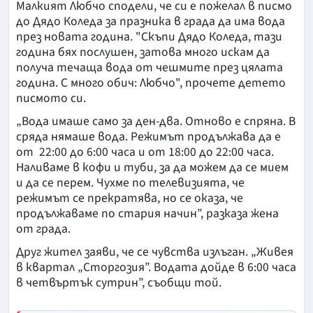
Малкият Любчо сподели, че си е пожелал в писмо
до Дядо Коледа за празника в града да има вода
през новата година. "Скъпи Дядо Коледа, тази
година бях послушен, затова много искам да
получа течаща вода от чешмите през цялата
година. С много обич: Любчо", прочете детето
писмото си.
„Вода имаше само за ден-два. Отново е спряна. В
сряда нямаше вода. Режимът продължава да е
от 22:00 до 6:00 часа и от 18:00 до 22:00 часа.
Наливаме в кофи и туби, за да можем да се мием
и да се перем. Чухме по телевизията, че
режимът се прекратява, но се оказа, че
продължаваме по стария начин”, разказа жена
от града.
Друг жител заяви, че се чувства излъган. „Живея
в квартал „Сторгозия”. Водата дойде в 6:00 часа
в четвъртък сутрин”, съобщи той.