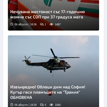
Нечувана жестокост със 17-годишно
момче със СОП при 37 градуса жега
06 август | 18:36
1
1487
Извънредно! Облаци дим над София!
Кугър гаси пламъците на "Тракия"
ОБНОВЕНА
06 август | 18:30
0
1060