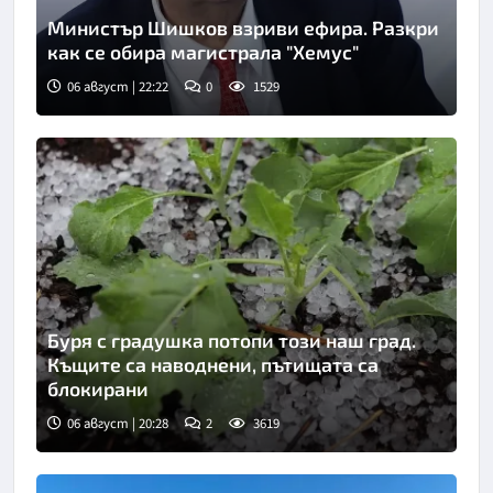
Министър Шишков взриви ефира. Разкри
как се обира магистрала "Хемус"
06 август | 22:22
0
1529
Снимка: БТА
Буря с градушка потопи този наш град.
Къщите са наводнени, пътищата са
блокирани
06 август | 20:28
2
3619