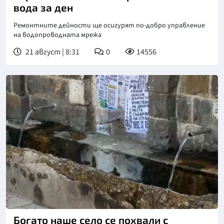
вода за ден
Ремонтните дейности ще осигурят по-добро управление
на водопроводната мрежа
21 август | 8:31
0
14556
Снимка: Нова телевизия
Богато наше село се похвали с