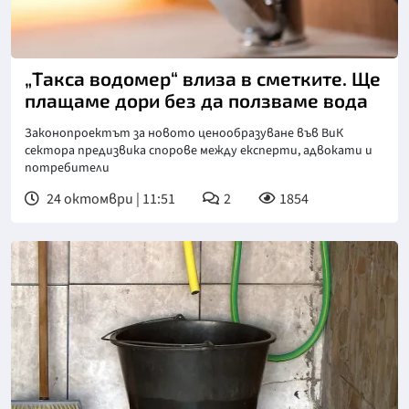
„Такса водомер“ влиза в сметките. Ще
плащаме дори без да ползваме вода
Законопроектът за новото ценообразуване във ВиК
сектора предизвика спорове между експерти, адвокати и
потребители
24 октомври | 11:51
2
1854