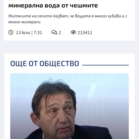
минерална вода от чешмите
Жителите на селото казват, че водата е много хубава и с
много минерали
13 юли | 7:31
2
215411
ОЩЕ ОТ ОБЩЕСТВО