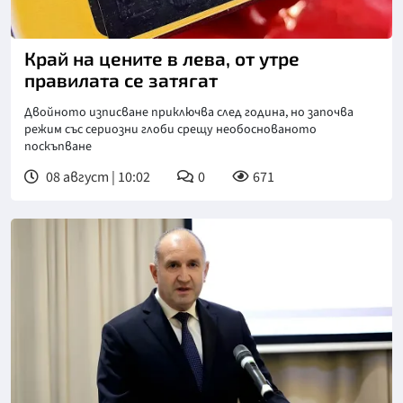
Снимка: БНТ
Край на цените в лева, от утре
правилата се затягат
Двойното изписване приключва след година, но започва
режим със сериозни глоби срещу необоснованото
поскъпване
08 август | 10:02
0
671