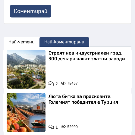
Най-четени
Най-коментирани
Строят нов индустриален град.
300 декара чакат златни заводи
2
78457
Люта битка за прасковите.
Големият победител е Турция
1
52990