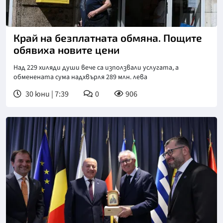
Край на безплатната обмяна. Пощите
обявиха новите цени
Над 229 хиляди души вече са използвали услугата, а
обменената сума надхвърля 289 млн. лева
30 юни | 7:39
0
906