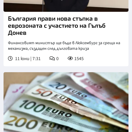
България прави нова стъпка в
еврозоната с участието на Гълъб
Донев
Финансовият министър ще бъде в Люксембург за среща на
механизма, създаден след дълговата криза
11 юни | 7:31
0
1545