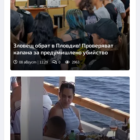
Зловещ обрат в Пловдив! Проверяват
капана за предумишлено убийство
08 август | 11:29
0
2963
Снимка: БТА