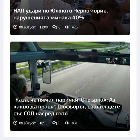
НАП удари по Южното Черноморие,
нарушенията минаха 40%
08 август | 11:09
0
426
Снимка: Нова телевизия
"Каза, че нямал парички. Отвърнах: Аз
какво да правя". Шофьорът, свалил дете
със СОП насред пътя
08 август | 10:11
0
831