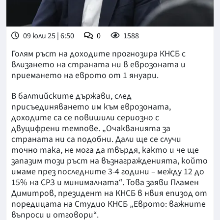
09 юли 25 | 6:50
0
1588
Голям ръст на доходите прогнозира КНСБ с
влизането на страната ни в еврозоната и
приемането на еврото от 1 януари.
В балтийските държави, след
присъединяването им към еврозоната,
доходите са се повишили сериозно с
двуцифрени темпове. „Очакванията за
страната ни са подобни. Дали ще се случи
точно така, не мога да твърдя, както и че ще
запазим този ръст на възнагражденията, който
имаме през последните 3-4 години – между 12 до
15% на СРЗ и минималната“. Това заяви Пламен
Димитров, президент на КНСБ в нвия епизод от
поредицата на Студио КНСБ „Еврото: важните
въпроси и отговори“.