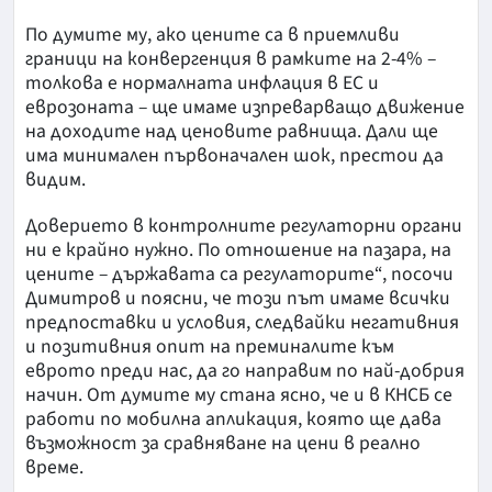
По думите му, ако цените са в приемливи
граници на конвергенция в рамките на 2-4% –
толкова е нормалната инфлация в ЕС и
еврозоната – ще имаме изпреварващо движение
на доходите над ценовите равнища. Дали ще
има минимален първоначален шок, престои да
видим.
Доверието в контролните регулаторни органи
ни е крайно нужно. По отношение на пазара, на
цените – държавата са регулаторите“, посочи
Димитров и поясни, че този път имаме всички
предпоставки и условия, следвайки негативния
и позитивния опит на преминалите към
еврото преди нас, да го направим по най-добрия
начин. От думите му стана ясно, че и в КНСБ се
работи по мобилна апликация, която ще дава
възможност за сравняване на цени в реално
време.