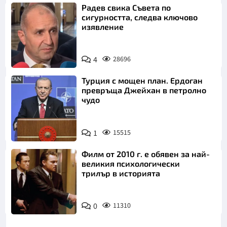
Радев свика Съвета по
сигурността, следва ключово
изявление
4
28696
Турция с мощен план. Ердоган
превръща Джейхан в петролно
чудо
1
15515
Филм от 2010 г. е обявен за най-
великия психологически
трилър в историята
0
11310