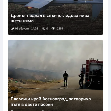
Дронът паднал в слънчогледова нива,
щети няма
08 август | 14:05
0
1369
Пламъци край Асеновград, затвориха
пътя в двете посоки