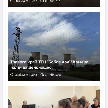
08 август | 12:47
0
282
Снимка: БНТ
Тревога край ТЕЦ "Бобов дол"! Камера
излъчва денонощно
08 август | 11:42
1
1007