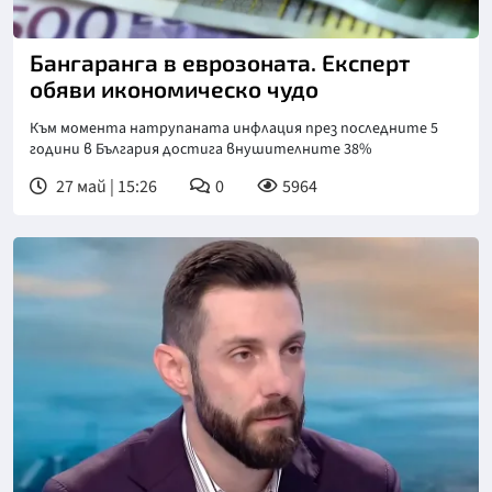
Бангаранга в еврозоната. Експерт
обяви икономическо чудо
Към момента натрупаната инфлация през последните 5
години в България достига внушителните 38%
27 май | 15:26
0
5964