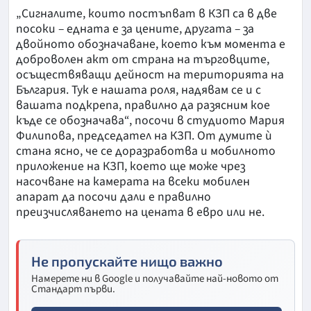
„Сигналите, които постъпват в КЗП са в две
посоки – едната е за цените, другата – за
двойното обозначаване, което към момента е
доброволен акт от страна на търговците,
осъществяващи дейност на територията на
България. Тук е нашата роля, надявам се и с
вашата подкрепа, правилно да разясним кое
къде се обозначава“, посочи в студиото Мария
Филипова, председател на КЗП. От думите ѝ
стана ясно, че се доразработва и мобилното
приложение на КЗП, което ще може чрез
насочване на камерата на всеки мобилен
апарат да посочи дали е правилно
преизчисляването на цената в евро или не.
Не пропускайте нищо важно
Намерете ни в Google и получавайте най-новото от
Стандарт първи.