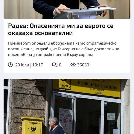
Снимка: БТА
Радев: Опасенията ми за еврото се
оказаха основателни
Премиерът определи еврозоната като стратегическо
постижение, но заяви, че България не е била достатъчно
подготвена за отражението върху хората
20 юли | 10:17
0
36030