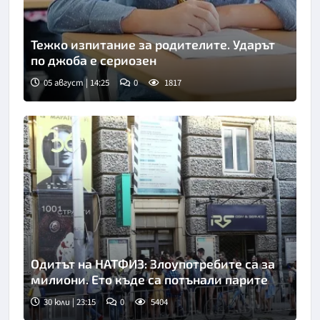
Тежко изпитание за родителите. Ударът
по джоба е сериозен
05 август | 14:25
0
1817
Одитът на НАТФИЗ: Злоупотребите са за
милиони. Ето къде са потънали парите
30 юли | 23:15
0
5404