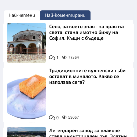
Най-четени
Най-коментирани
Село, за което знаят на края на
света, стана имотно бижу на
София. Къщи с бъдеще
1
77364
Традиционните кухненски гъби
остават в миналото. Какво се
използва сега?
Снимка:
0
59067
Пиксабей
Легендарен завод за влакове
става индустриален лъв. Златни