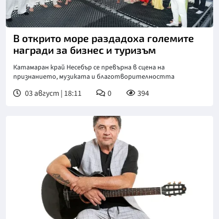
В открито море раздадоха големите
награди за бизнес и туризъм
Катамаран край Несебър се превърна в сцена на
признанието, музиката и благотворителността
03 август | 18:11
0
394