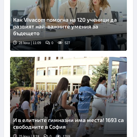
Как Vivacom помогна на 120 ученици да
развият най-важните умения за
бъдещето
28 юли | 11:09
0
527
И в елитните гимназии има места! 1693 са
свободните в София
25 юли | 8:18
0
1769