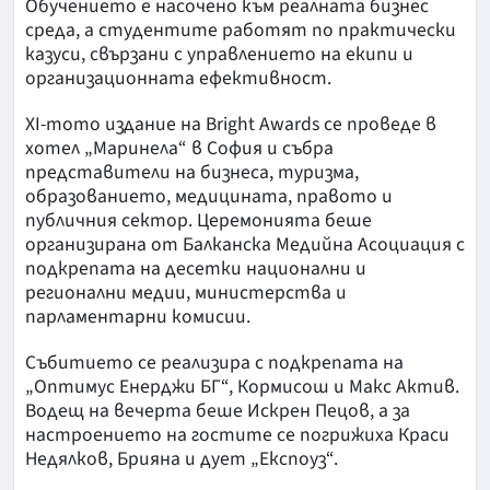
Обучението е насочено към реалната бизнес
среда, а студентите работят по практически
казуси, свързани с управлението на екипи и
организационната ефективност.
XI-тото издание на Bright Awards се проведе в
хотел „Маринела“ в София и събра
представители на бизнеса, туризма,
образованието, медицината, правото и
публичния сектор. Церемонията беше
организирана от Балканска Медийна Асоциация с
подкрепата на десетки национални и
регионални медии, министерства и
парламентарни комисии.
Събитието се реализира с подкрепата на
„Оптимус Енерджи БГ“, Кормисош и Макс Актив.
Водещ на вечерта беше Искрен Пецов, а за
настроението на гостите се погрижиха Краси
Недялков, Брияна и дует „Експоуз“.