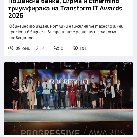
Пощенска банка, Сирма и Ethermind
триумфираха на Transform IT Awards
2026
Юбилейното издание отличи най-силните технологични
проекти в бизнеса, вътрешните решения и стартъп
иновациите
09 юни | 13:14
0
191