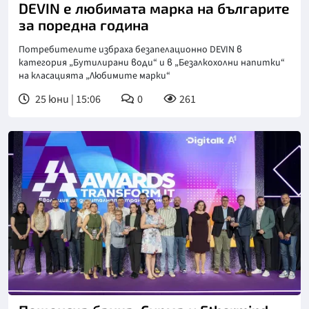
DEVIN е любимата марка на българите
за поредна година
Потребителите избраха безапелационно DEVIN в
категория „Бутилирани води“ и в „Безалкохолни напитки“
на класацията „Любимите марки“
25 юни | 15:06
0
261