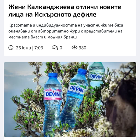
Жени Калканджиева отличи новите
лица на Искърското дефиле
Красотата и индивидуалността на участничките бяха
оценявани от авторитетно жури с представители на
местната власт и модния бранш
26 юни | 7:03
0
980