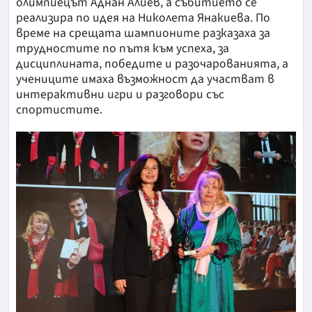
олимпиецът Аднан Алиев, а събитието се
реализира по идея на Николета Янакиева. По
време на срещата шампионите разказаха за
трудностите по пътя към успеха, за
дисциплината, победите и разочарованията, а
учениците имаха възможност да участват в
интерактивни игри и разговори със
спортистите.