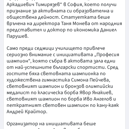
Аркадиевич Тимирязев“ в София, което получи
признание за активната си образователна и
обществена дейност. Статуетката беше
връчена на директора Таня Монева от народния
представител и доктор по икономика Даниел
Парушев.
Само преди седмици училището привлече
сериозно внимание с инициативата „Професия
шампион“, която събра в актовата зала едни
от най-успешните български спортисти. Сред
гостите бяха световната шампионка по
художествена гимнастика Симона Пейчева,
световният шампион и бронзов олимпийски
медалист по класическа борба Явор Янакиев,
световният шампион по борба Иво Ангелов и
петкратният световен шампион по кану-каяк
Андрей Крайтор.
Организатор на инициативата беше