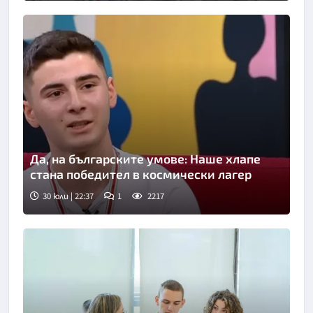
Да, на българските умове: Наше хлапе
стана победител в космически лагер
30 юли | 22:37
1
2217