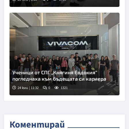
Ученици от СПГ „Княгиня Евдокия“
погледнаха към бъдещата си кариера
24 юли | 11:32
0
1321
Коментирай