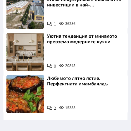
инвестиции в най-
аристократичния ни град
1
36286
Уютна тенденция от миналото
превзема модерните кухни
0
20845
Любимото лятно ястие.
Перфектната имамбаялдъ
2
15355