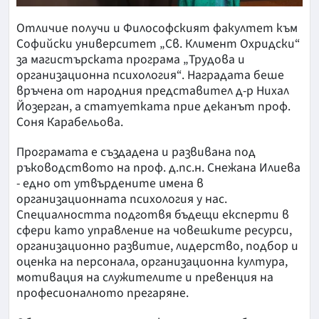
Отличие получи и Философският факултет към
Софийски университет „Св. Климент Охридски“
за магистърската програма „Трудова и
организационна психология“. Наградата беше
връчена от народния представител д-р Нихал
Йозерган, а статуетката прие деканът проф.
Соня Карабельова.
Програмата е създадена и развивана под
ръководството на проф. д.пс.н. Снежана Илиева
- едно от утвърдените имена в
организационната психология у нас.
Специалността подготвя бъдещи експерти в
сфери като управление на човешките ресурси,
организационно развитие, лидерство, подбор и
оценка на персонала, организационна култура,
мотивация на служителите и превенция на
професионалното прегаряне.