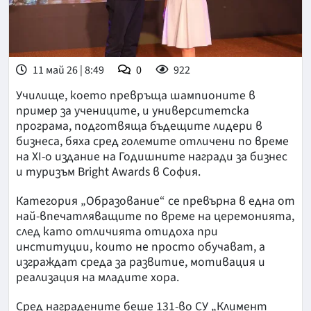
11 май 26 | 8:49
0
922
Училище, което превръща шампионите в
пример за учениците, и университетска
програма, подготвяща бъдещите лидери в
бизнеса, бяха сред големите отличени по време
на XI-о издание на Годишните награди за бизнес
и туризъм Bright Awards в София.
Категория „Образование“ се превърна в една от
най-впечатляващите по време на церемонията,
след като отличията отидоха при
институции, които не просто обучават, а
изграждат среда за развитие, мотивация и
реализация на младите хора.
Сред наградените беше 131-во СУ „Климент