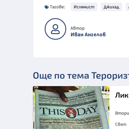
Тагове:
Ислямист
Джихад
Автор
Иван Ангелов
Още по тема Терори
Лик
Втори
Свят