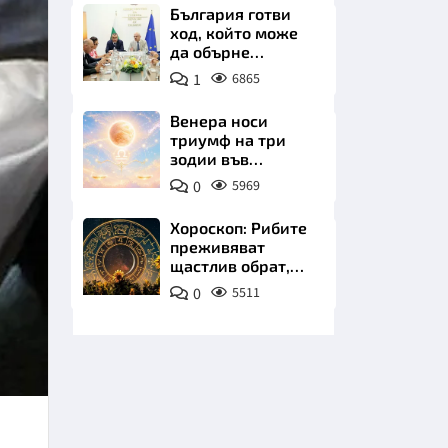
плажа
България готви
ход, който може
да обърне
туристическия
1
6865
сезон
Венера носи
триумф на три
НИЦИ
зодии във
всичките им
0
5969
начинания до дни
Хороскоп: Рибите
преживяват
КРАЙНА
щастлив обрат,
Телецът започва
0
5511
важна промяна