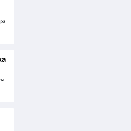
ира
ха
на