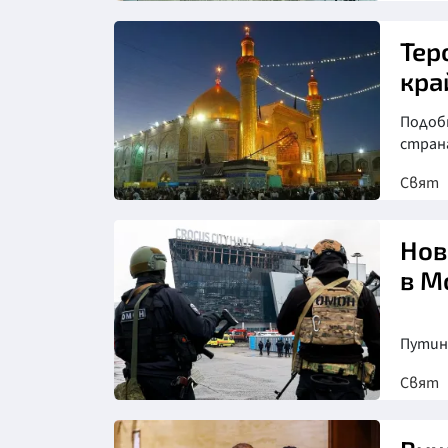
Тер
кра
Подобн
страна
Свят
Нов
в М
Путин
Свят
Снимка: ТАСС