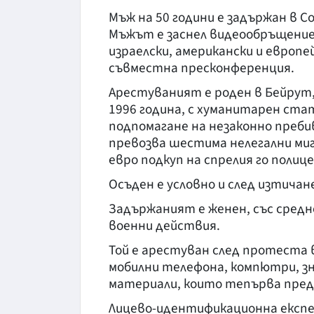
Мъж на 50 години е задържан в С
Мъжът е заснел видеообръщение 
израелски, американски и европе
съвместна пресконференция.
Арестуваният е роден в Бейрут, 
1996 година, с хуманитарен стат
подпомагане на незаконно пребив
превозва шестима нелегални миг
евро подкуп на спрелия го полиц
Осъден е условно и след изтича
Задържаният е женен, със средно
военни действия.
Той е арестуван след протеста 
мобилни телефона, компютри, зн
материали, които тепърва пред
Лицево-идентификационна експе