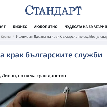
ВЯТ
БИЗНЕС
ЛЮБОПИТНО
ЧУДЕСАТА НА БЪЛГАРИЯ
РЕГИОНАЛНИ
Ислямист вдигна на крак българските служби за си
Крими
ВЕСТНИК СТА
а крак българските служби
МЛАДЕЖКА АК
ЗДРАВЕ
ОБРАЗОВАНИ
, Ливан, но няма гражданство
МОЯТ ГРАД
ТЕХНОЛОГИИ
ДА!НА БЪЛГАР
ДА! НА БЪЛГ