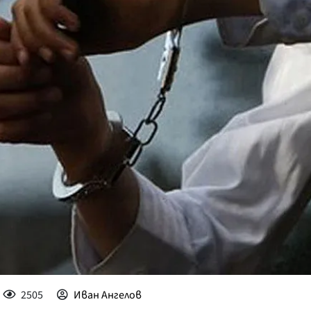
КУЛТУРА
ПРАВОСЪДИЕ
КРИМИ
КИБЕРЗАЩИТ
ВЯРА
ОБЯВИ
ВОЙНАТА В У
ВРЕМЕТО
2505
Иван Ангелов