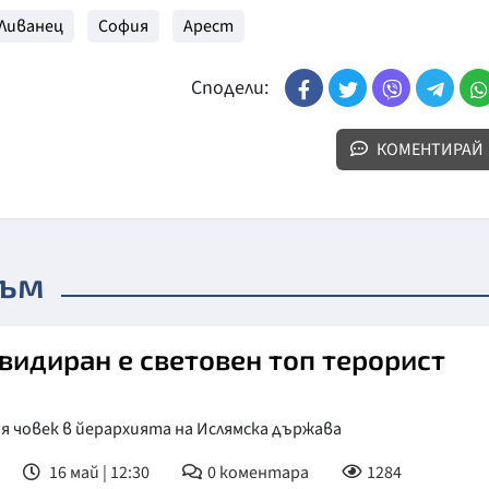
Ливанец
София
Арест
Сподели:
КОМЕНТИРАЙ
зъм
видиран е световен топ терорист
я човек в йерархията на Ислямска държава
16 май | 12:30
0
коментара
1284