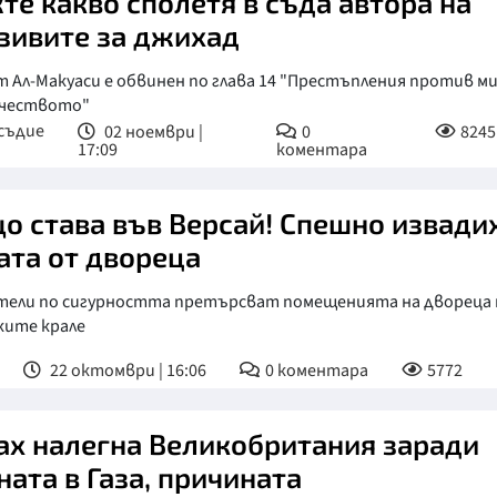
те какво сполетя в съда автора на
зивите за джихад
 Ал-Макуаси е обвинен по глава 14 "Престъпления против м
ечеството"
съдие
02 ноември |
0
8245
17:09
коментара
о става във Версай! Спешно извади
ата от двореца
тели по сигурността претърсват помещенията на двореца 
ките крале
22 октомври | 16:06
0
коментара
5772
ах налегна Великобритания заради
ната в Газа, причината