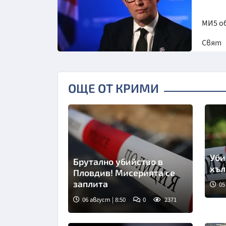
MИ5 о
Свят
Снимка: Би Би Си
ОЩЕ ОТ КРИМИ
Уби
Брутално убийство в
хъл
Пловдив! Мисерията се
заплита
05
06 август | 8:50
0
2371
Снимка: goggle