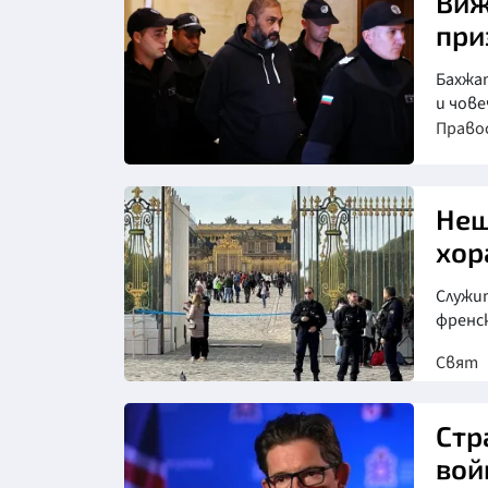
Виж
при
Бахжат
и чов
Право
Нещ
хор
Служи
френс
Свят
Снимка: Ройтерс
Стр
вой