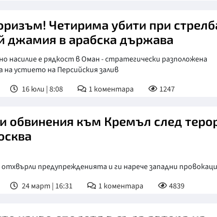
оризъм! Четирима убити при стрелб
й джамия в арабска държава
о насилие е рядкост в Оман - стратегически разположена
 на устието на Персийския залив
16 юли | 8:08
1
коментара
1247
и обвинения към Кремъл след теро
осква
 отхвърли предупрежденията и ги нарече западни провокац
24 март | 16:31
1
коментара
4839