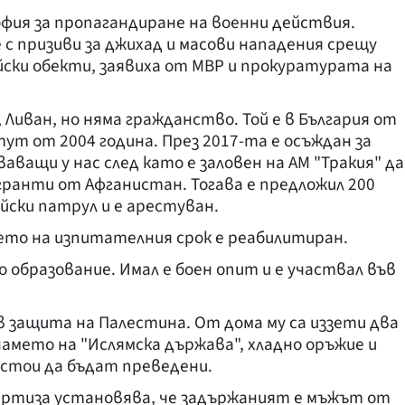
офия за пропагандиране на военни действия.
с призиви за джихад и масови нападения срещу
йски обекти, заявиха от МВР и прокуратурата на
Ливан, но няма гражданство. Той е в България от
ут от 2004 година. През 2017-та е осъждан за
аващи у нас след като е заловен на АМ "Тракия" да
ранти от Афганистан. Тогава е предложил 200
ейски патрул и е арестуван.
нето на изпитателния срок е реабилитиран.
 образование. Имал е боен опит и е участвал във
в защита на Палестина. От дома му са иззети два
амето на "Ислямска държава", хладно оръжие и
стои да бъдат преведени.
ртиза установява, че задържаният е мъжът от