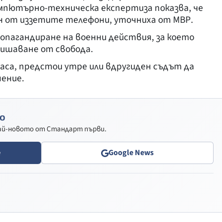
Компютърно-техническа експертиза показва, че
н от иззетите телефони, уточниха от МВР.
ропагандиране на военни действия, за което
лишаване от свобода.
часа, предстои утре или вдругиден съдът да
нение.
о
най-новото от Стандарт първи.
e
Google News