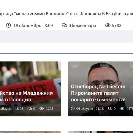
бръща "много голямо внимание" на събитията в Близкия изт
18 октомври | 8:09
0
коментара
5783
Огнеборец № 1 бесен:
йство на Младежкия
Пироманите палят
м в Пловдив
пожарите в момента!
 август | 16:25
0
1225
04 август | 21:16
0
247