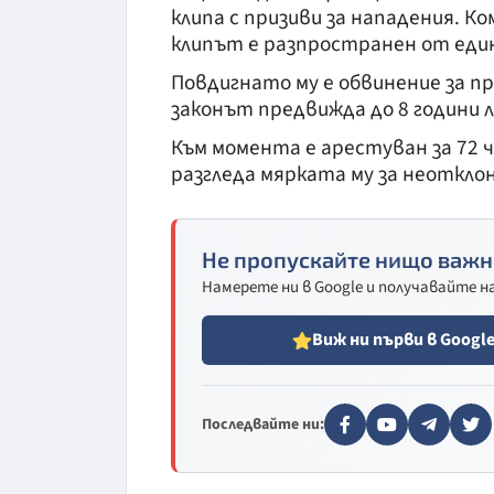
клипа с призиви за нападения. 
клипът е разпространен от еди
Повдигнато му е обвинение за п
законът предвижда до 8 години 
Към момента е арестуван за 72 
разгледа мярката му за неоткло
Не пропускайте нищо важн
Намерете ни в Google и получавайте 
Виж ни първи в Googl
Последвайте ни: