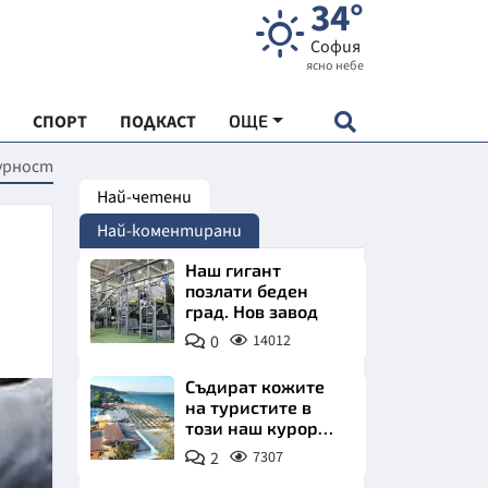
34°
София
ясно небе
СПОРТ
ПОДКАСТ
ОЩЕ
гурност
Най-четени
НДАРТ
Най-коментирани
АДЕМИЯ "ЧУДЕСАТА НА БЪЛГАРИЯ"
Наш гигант
позлати беден
град. Нов завод
Е
0
14012
Съдират кожите
на туристите в
този наш курорт.
СКАТА ХРАНА
Шокираща
2
7307
сметка за обяд на
АРСКАТА ИКОНОМИКА