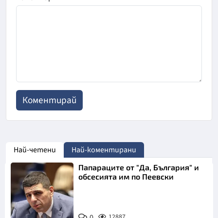
Най-четени
Най-коментирани
Папараците от "Да, България" и
обсесията им по Пеевски
0
12887