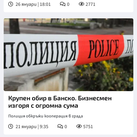
26 януари | 18:01
0
2771
Крупен обир в Банско. Бизнесмен
изгоря с огромна сума
Полиция обкръжи кооперация в града
21 януари | 9:35
0
5751