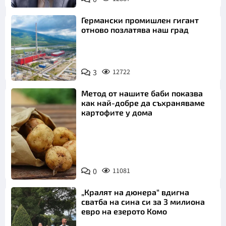
Германски промишлен гигант
отново позлатява наш град
3
12722
Метод от нашите баби показва
как най-добре да съхраняваме
картофите у дома
Снимка:
0
11081
Пиксабей
„Кралят на дюнера“ вдигна
сватба на сина си за 3 милиона
евро на езерото Комо