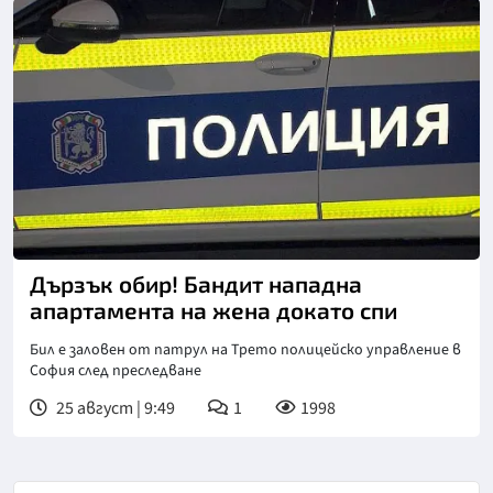
Дързък обир! Бандит нападна
апартамента на жена докато спи
Бил е заловен от патрул на Трето полицейско управление в
София след преследване
25 август | 9:49
1
1998