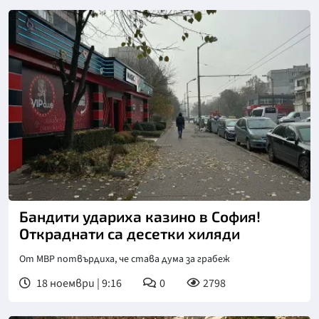
Снимка: бТВ
Бандити удариха казино в София!
Откраднати са десетки хиляди
От МВР потвърдиха, че става дума за грабеж
18 ноември | 9:16
0
2798