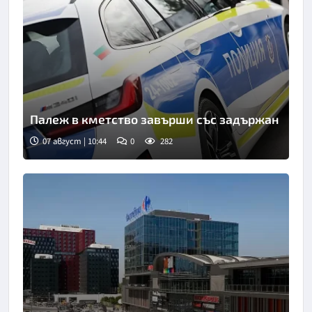
Палеж в кметство завърши със задържан
07 август | 10:44
0
282
Снимка: БТА