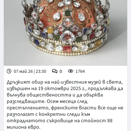
07 май 26 | 23:30
0
1764
Дръзкият обир на най-известния музей в света,
извършен на 19 октомври 2025 г., продължава да
вълнува обществеността и да обърква
разследващите. Осем месеца след
престъплението, френските власти все още не
разполагат с конкретни следи към
откраднатото съкровище на стойност 88
милиона евро.