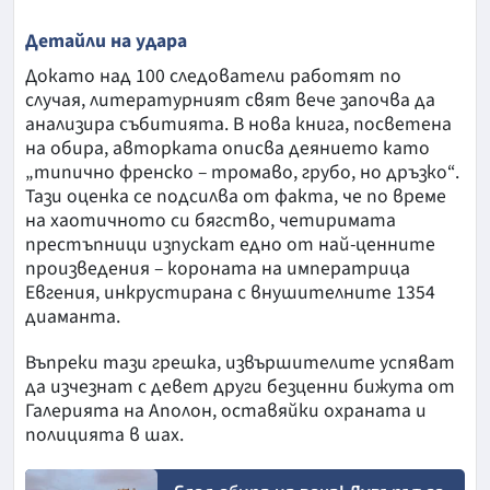
Детайли на удара
Докато над 100 следователи работят по
случая, литературният свят вече започва да
анализира събитията. В нова книга, посветена
на обира, авторката описва деянието като
„типично френско – тромаво, грубо, но дръзко“.
Тази оценка се подсилва от факта, че по време
на хаотичното си бягство, четиримата
престъпници изпускат едно от най-ценните
произведения – короната на императрица
Евгения, инкрустирана с внушителните 1354
диаманта.
Въпреки тази грешка, извършителите успяват
да изчезнат с девет други безценни бижута от
Галерията на Аполон, оставяйки охраната и
полицията в шах.