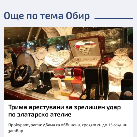
Още по тема Обир
Трима арестувани за зрелищен удар
по златарско ателие
Прокуратурата: Двама са обвинени, грозят ги до 15 години
затвор