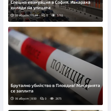
Спешна евакуация в София. Изкараха
хиляди на улицата
06 август | 21:44
0
5761
Брутално убийство в Пловдив! Мисерията
се заплита
06 август | 8:50
0
2675
Снимка: goggle