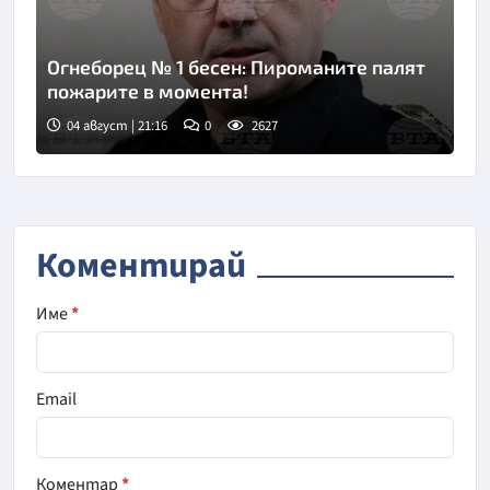
Огнеборец № 1 бесен: Пироманите палят
пожарите в момента!
04 август | 21:16
0
2627
Коментирай
Име
*
Email
Коментар
*