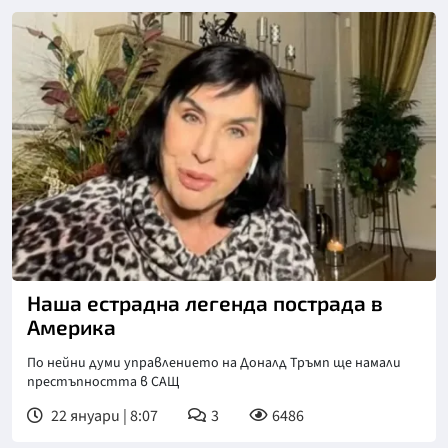
Снимка: Нова телевизия
Наша естрадна легенда пострада в
Америка
По нейни думи управлението на Доналд Тръмп ще намали
престъпността в САЩ
22 януари | 8:07
3
6486