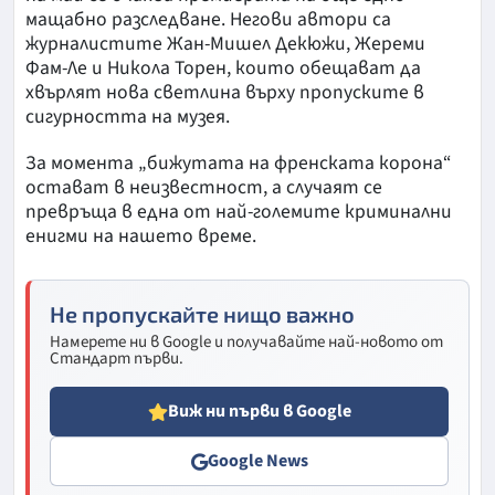
мащабно разследване. Негови автори са
журналистите Жан-Мишел Декюжи, Жереми
Фам-Ле и Никола Торен, които обещават да
хвърлят нова светлина върху пропуските в
сигурността на музея.
За момента „бижутата на френската корона“
остават в неизвестност, а случаят се
превръща в една от най-големите криминални
енигми на нашето време.
Не пропускайте нищо важно
Намерете ни в Google и получавайте най-новото от
Стандарт първи.
Виж ни първи в Google
Google News