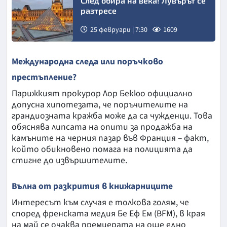
След обира на века! Лувърът се
разтресе
25 февруари | 7:30
1609
Международна следа или поръчково
престъпление?
Парижкият прокурор Лор Бекюо официално
допусна хипотезата, че поръчителите на
грандиозната кражба може да са чужденци. Това
обяснява липсата на опити за продажба на
камъните на черния пазар във Франция – факт,
който обикновено помага на полицията да
стигне до извършителите.
Вълна от разкрития в книжарниците
Интересът към случая е толкова голям, че
според френската медия Бе Еф Ем (BFM), в края
на май се очаква премиерата на още едно