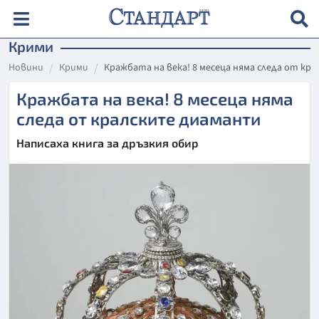
Крими
Новини
Крими
Кражбата на века! 8 месеца няма следа от к
Кражбата на века! 8 месеца няма
следа от кралските диаманти
Написаха книга за дръзкия обир