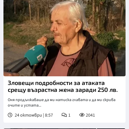
Снимка: бТВ
Зловещи подробности за атаката
срещу възрастна жена заради 250 лв.
Оня продължаваше да ми натиска главата и да ми скрива
очите и устата...
24 октомври | 8:57
1
2041