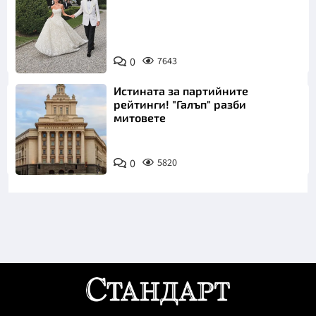
Снимка:
0
7643
Инстаграм
Истината за партийните
рейтинги! "Галъп" разби
митовете
0
5820