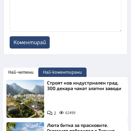
Най-четени
Най-коментирани
Строят нов индустриален град.
300 декара чакат златни заводи
2
62499
Люта битка за прасковите.
Големият победител е Турция