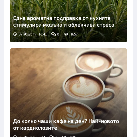
Една ароматна подправка от кухнята
стимулира мозъка и облекчава стреса
07 август | 10:41
0
1657
Снимка: Пиксабей
До колко чаши кафе на ден? Най-новото
от кардиолозите