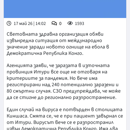
17 май 26 | 14:02
0
1593
Световната здравна организация обяви
извънредна ситуация от международно
значение заради новото огнище на ебола в
Демократична Република Конго.
Агенцията заяви, че заразата в източната
провинция Итури все още не отговаря на
критериите за пандемия. Но вече има
регистрирани над 240 потенциално заразени и
80 смъртни случая. СЗО предупреждава, че може
да се стигне до регионално разпространение.
Един случай на вируса е потвърден в столицата
Киншаса. Смята се, че е при пациент завърнал се
от Итури. Вирусът вече се е разпространил
извън Демократична Република Конго. Има два