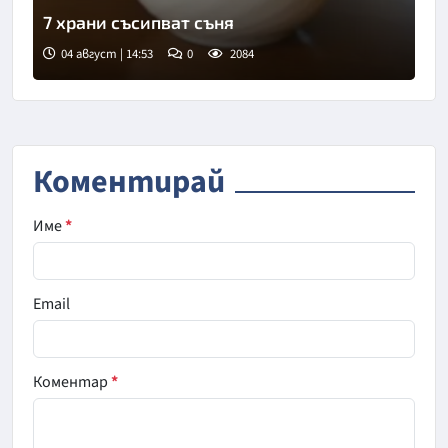
7 храни съсипват съня
04 август | 14:53
0
2084
Снимка: БГНЕС
Коментирай
Име
*
Email
Коментар
*