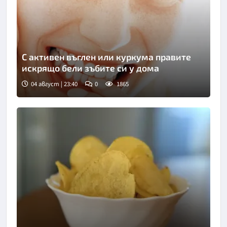
С активен въглен или куркума правите
искрящо бели зъбите си у дома
04 август | 23:40
0
1865