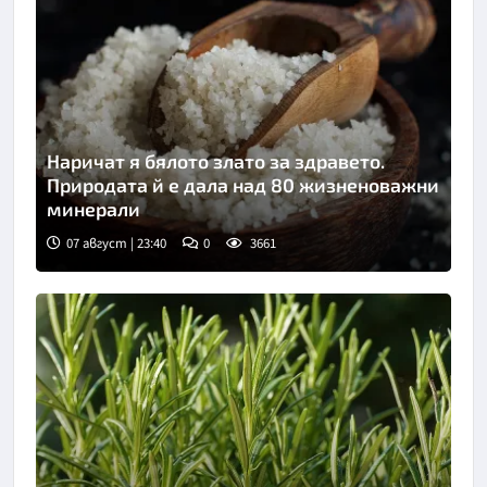
Наричат я бялото злато за здравето.
Природата й е дала над 80 жизненоважни
минерали
07 август | 23:40
0
3661