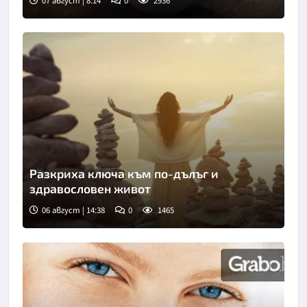
07 август | 8:14
0
2936
Снимка: Пиксабей
Разкриха ключа към по-дълъг и
здравословен живот
06 август | 14:38
0
1465