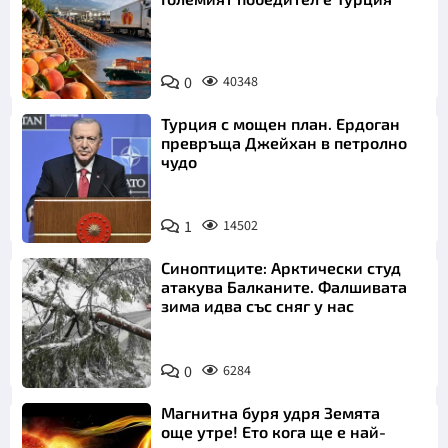
0
40348
Турция с мощен план. Ердоган
превръща Джейхан в петролно
чудо
1
14502
Синоптиците: Арктически студ
атакува Балканите. Фалшивата
зима идва със сняг у нас
0
6284
Магнитна буря удря Земята
още утре! Ето кога ще е най-