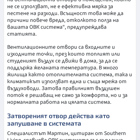
не се използват, не е ефективна мярка за
пестене на разходи. Всъщност това може да
причини повече вреда, отколкото полза на
вашата ОВК система“, предупреждава
статията.
Вентилационните отвори са входните и
изходните точки, през които топлият или
студеният въздух се движи в дома, за да се
поддържа желаната температура. В много
жилища както отоплителната система, така и
климатикът използват една и съща мрежа от
въздуховоди. Затова правилният въздушен
поток е решаващ не само за комфорта, но и за
нормалната работа на цялата система.
Затвореният отвор действа като
запушване в системата
Специалистът Мартин, цитиран от Southern