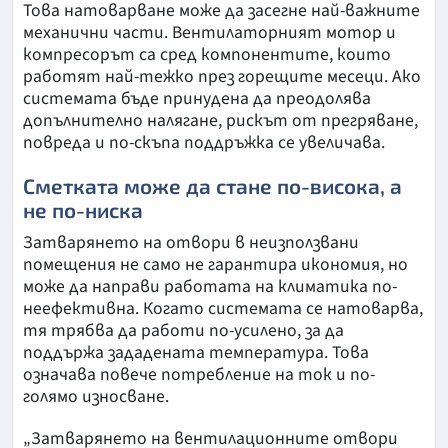
Това натоварване може да засегне най-важните
механични части. Вентилаторният мотор и
компресорът са сред компонентите, които
работят най-тежко през горещите месеци. Ако
системата бъде принудена да преодолява
допълнително налягане, рискът от прегряване,
повреда и по-скъпа поддръжка се увеличава.
Сметката може да стане по-висока, а
не по-ниска
Затварянето на отвори в неизползвани
помещения не само не гарантира икономия, но
може да направи работата на климатика по-
неефективна. Когато системата се натоварва,
тя трябва да работи по-усилено, за да
поддържа зададената температура. Това
означава повече потребление на ток и по-
голямо износване.
„Затварянето на вентилационните отвори