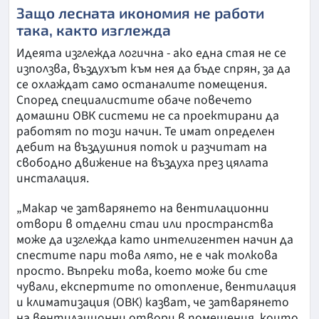
Защо лесната икономия не работи
така, както изглежда
Идеята изглежда логична - ако една стая не се
използва, въздухът към нея да бъде спрян, за да
се охлаждат само останалите помещения.
Според специалистите обаче повечето
домашни ОВК системи не са проектирани да
работят по този начин. Те имат определен
дебит на въздушния поток и разчитат на
свободно движение на въздуха през цялата
инсталация.
„Макар че затварянето на вентилационни
отвори в отделни стаи или пространства
може да изглежда като интелигентен начин да
спестите пари това лято, не е чак толкова
просто. Въпреки това, което може би сте
чували, експертите по отопление, вентилация
и климатизация (ОВК) казват, че затварянето
на вентилационни отвори в помещения, които