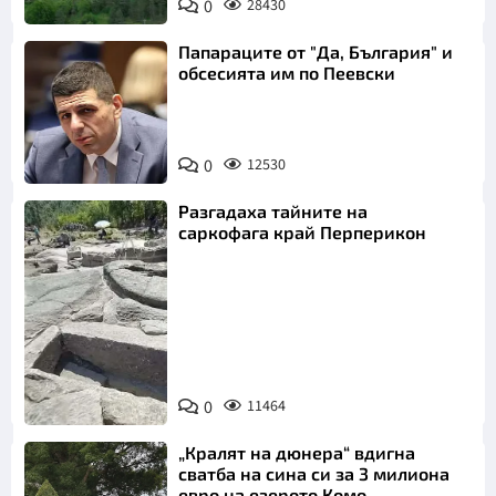
0
28430
Папараците от "Да, България" и
обсесията им по Пеевски
0
12530
Разгадаха тайните на
саркофага край Перперикон
Снимка:
Bulgaria ON
0
11464
AIR
„Кралят на дюнера“ вдигна
сватба на сина си за 3 милиона
евро на езерото Комо