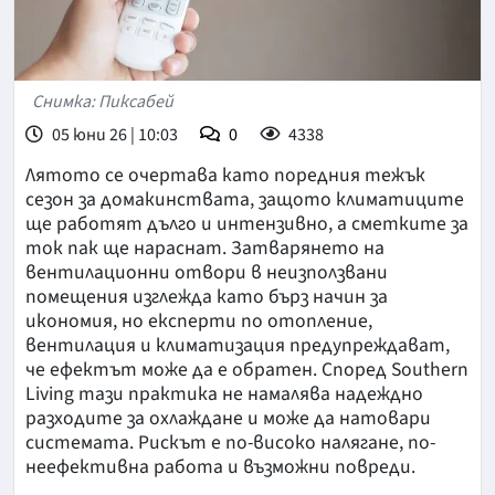
Снимка: Пиксабей
05 юни 26 | 10:03
0
4338
Лятото се очертава като поредния тежък
сезон за домакинствата, защото климатиците
ще работят дълго и интензивно, а сметките за
ток пак ще нараснат. Затварянето на
вентилационни отвори в неизползвани
помещения изглежда като бърз начин за
икономия, но експерти по отопление,
вентилация и климатизация предупреждават,
че ефектът може да е обратен. Според Southern
Living тази практика не намалява надеждно
разходите за охлаждане и може да натовари
системата. Рискът е по-високо налягане, по-
неефективна работа и възможни повреди.