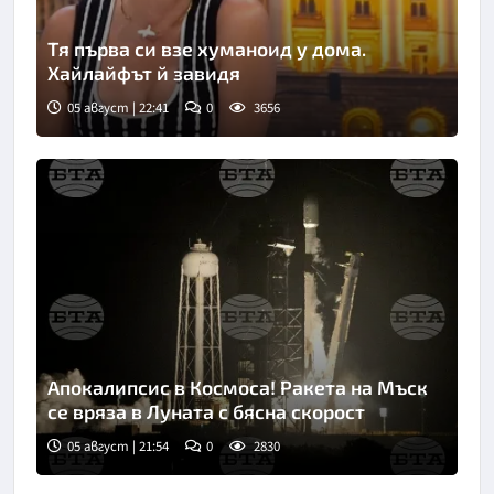
Тя първа си взе хуманоид у дома.
Хайлайфът й завидя
05 август | 22:41
0
3656
Апокалипсис в Космоса! Ракета на Мъск
се вряза в Луната с бясна скорост
05 август | 21:54
0
2830