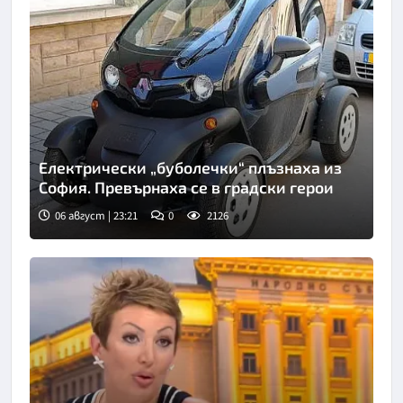
Електрически „буболечки“ плъзнаха из
София. Превърнаха се в градски герои
06 август | 23:21
0
2126