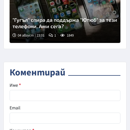
"Гугъл" спира да поддържа "Ютюб" за тези
телефони. Ами сега?
04 август | 23:01
1
1849
Коментирай
Име
*
Email