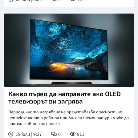
Какво първо да направите ако OLED
телевизорът ви загрява
Периодичното нагряване не представлява опасност, но
непрекъснатата работа при високи температури може да
намали живота на панела
19 юли | 9:37
0
911