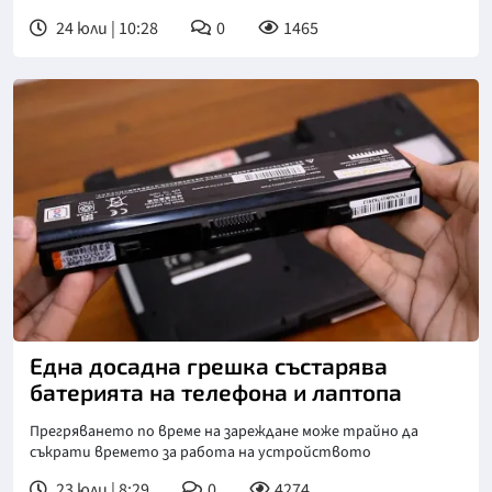
24 юли | 10:28
0
1465
Една досадна грешка състарява
батерията на телефона и лаптопа
Прегряването по време на зареждане може трайно да
съкрати времето за работа на устройството
23 юли | 8:29
0
4274