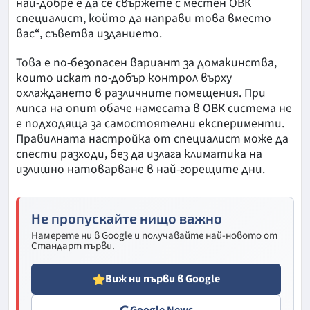
най-добре е да се свържете с местен ОВК
специалист, който да направи това вместо
вас“, съветва изданието.
Това е по-безопасен вариант за домакинства,
които искат по-добър контрол върху
охлаждането в различните помещения. При
липса на опит обаче намесата в ОВК система не
е подходяща за самостоятелни експерименти.
Правилната настройка от специалист може да
спести разходи, без да излага климатика на
излишно натоварване в най-горещите дни.
Не пропускайте нищо важно
Намерете ни в Google и получавайте най-новото от
Стандарт първи.
Виж ни първи в Google