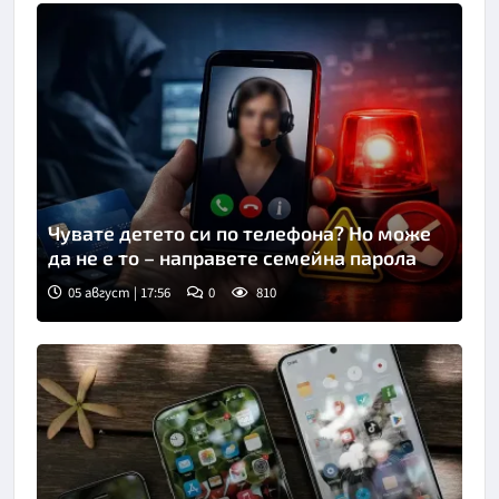
Чувате детето си по телефона? Но може
да не е то – направете семейна парола
05 август | 17:56
0
810