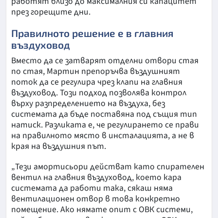
работят близо до максималния си капацитет
през горещите дни.
Правилното решение е в главния
въздуховод
Вместо да се затварят отделни отвори стая
по стая, Мартин препоръчва въздушният
поток да се регулира чрез клапи на главния
въздуховод. Този подход позволява контрол
върху разпределението на въздуха, без
системата да бъде поставяна под същия тип
натиск. Разликата е, че регулирането се прави
на правилното място в инсталацията, а не в
края на въздушния път.
„Тези амортисьори действат като спирателен
вентил на главния въздуховод, което кара
системата да работи така, сякаш няма
вентилационен отвор в това конкретно
помещение. Ако нямате опит с ОВК системи,