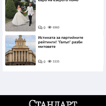
Снимка:
0
6960
Инстаграм
Истината за партийните
рейтинги! "Галъп" разби
митовете
0
5335