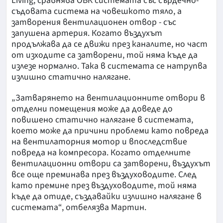
Living, сравнява ОВК системата със сърдечно-
съдовата система на човешкото тяло, а
затворения вентилационен отвор - със
запушена артерия. Когато въздухът
продължава да се движи през каналите, но част
от изходите са затворени, той няма къде да
излезе нормално. Така в системата се натрупва
излишно статично налягане.
„Затварянето на вентилационните отвори в
отделни помещения може да доведе до
повишено статично налягане в системата,
което може да причини проблеми като повреда
на вентилаторния мотор и впоследствие
повреда на компресора. Когато отделните
вентилационни отвори са затворени, въздухът
все още преминава през въздуховодите. След
като премине през въздуховодите, той няма
къде да отиде, създавайки излишно налягане в
системата“, отбелязва Мартин.