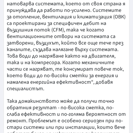
натоварва системата, което от своя страна я
принуждава да работи по-усилено. Системите
за отопление, вентилация и климатизация (ОВК)
са проектирани за специфичен дебит на
въздушния поток (CFM), така че когато
вентилационните отвори на системата са
затворени, въздухът, който все още тече през
каналите, създава налягане върху системата.
Това води до нагряване както на двигателя,
така и на компресора. Когато механичните
части се нагряват, те консумират повече ток,
което води до по-високи сметки за енергия и
намалена енергийна ефективност“, добавя
специалистът.
Така домакинството може да получи точно
обратния резултат - по-висока сметка, по-
слаба ефективност и по-голяма вероятност от
ремонт. Проблемът е особено сериозен при по-
стари системи или при инсталации, които вече