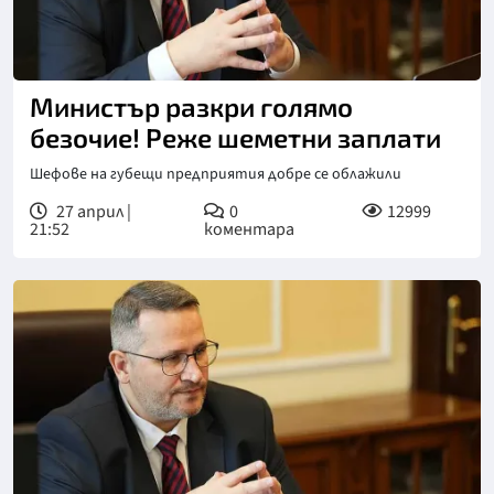
Министър разкри голямо
безочие! Реже шеметни заплати
Шефове на губещи предприятия добре се облажили
27 април |
0
12999
21:52
коментара