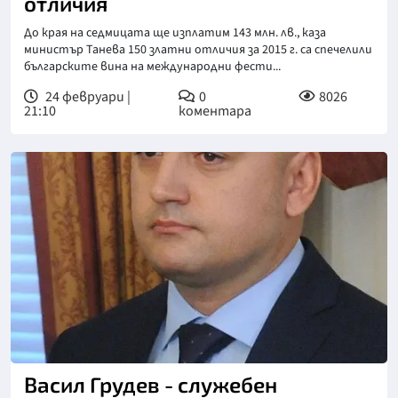
отличия
До края на седмицата ще изплатим 143 млн. лв., каза
министър Танева 150 златни отличия за 2015 г. са спечелили
българските вина на международни фести...
24 февруари |
0
8026
21:10
коментара
Васил Грудев - служебен