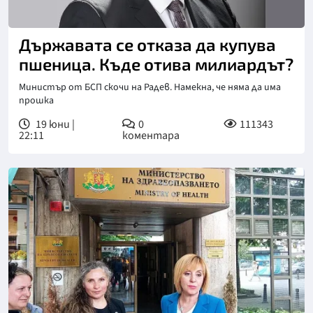
Държавата се отказа да купува
пшеница. Къде отива милиардът?
Министър от БСП скочи на Радев. Намекна, че няма да има
прошка
19 юни |
0
111343
22:11
коментара