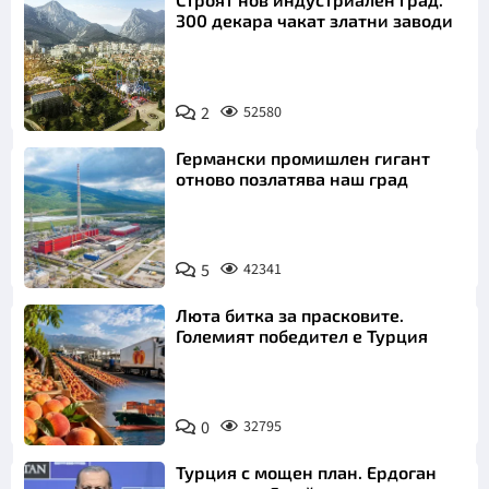
300 декара чакат златни заводи
2
52580
Германски промишлен гигант
отново позлатява наш град
5
42341
Люта битка за прасковите.
Големият победител е Турция
0
32795
Турция с мощен план. Ердоган