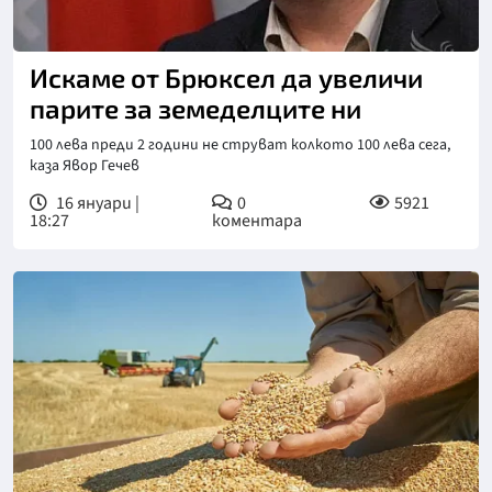
Искаме от Брюксел да увеличи
парите за земеделците ни
100 лева преди 2 години не струват колкото 100 лева сега,
каза Явор Гечев
16 януари |
0
5921
18:27
коментара