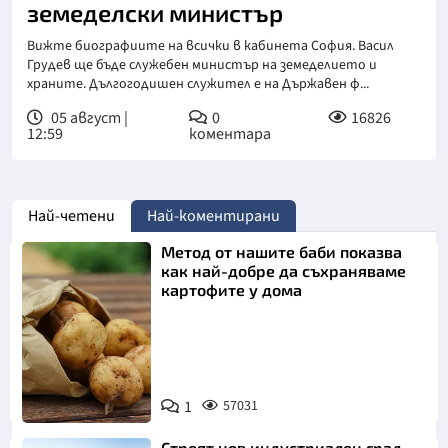
земеделски министър
Вижте биографиите на всички в кабинета София. Васил
Грудев ще бъде служебен министър на земеделието и
храните. Дългогодишен служител е на Държавен ф...
05 август |
0
16826
12:59
коментара
Най-четени
Най-коментирани
Метод от нашите баби показва
как най-добре да съхраняваме
картофите у дома
Снимка:
1
57031
Пиксабей
Строят нов индустриален град.