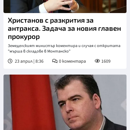
Христанов с разкрития за
антракса. Задача за новия главен
прокурор
Земеделският министър коментира и случая с откритата
"мърша в складове в Монтанско"
23 април | 8:36
0
коментара
1609