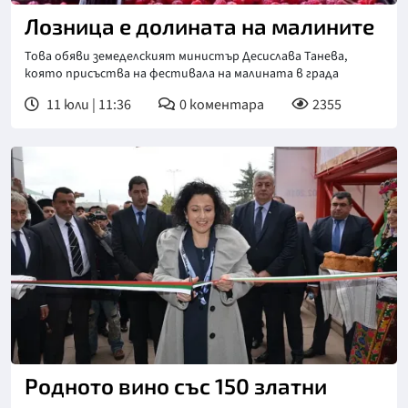
Лозница е долината на малините
Това обяви земеделският министър Десислава Танева,
която присъства на фестивала на малината в града
11 юли | 11:36
0
коментара
2355
Родното вино със 150 златни