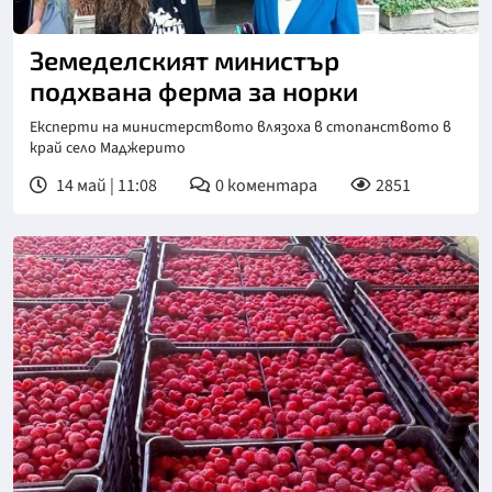
Земеделският министър
подхвана ферма за норки
Експерти на министерството влязоха в стопанството в
край село Маджерито
14 май | 11:08
0
коментара
2851