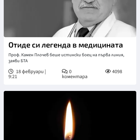
Отиде си легенда в медицината
Проф. Камен Плочев беше истински боец на първа линия,
заяви БТА
18 февруари |
0
4098
9:21
коментара