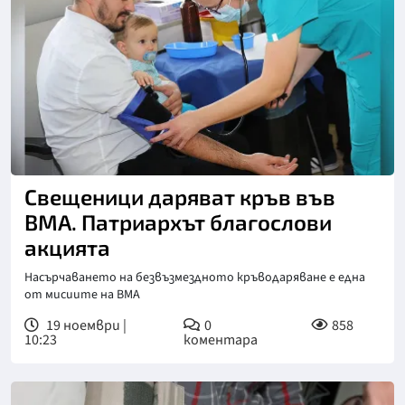
Снимка: ВМА
Свещеници даряват кръв във
ВМА. Патриархът благослови
акцията
Насърчаването на безвъзмездното кръводаряване е една
от мисиите на ВМА
19 ноември |
0
858
10:23
коментара