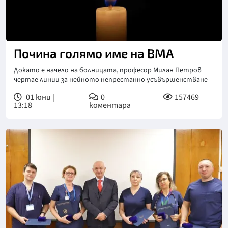
Почина голямо име на ВМА
Докато е начело на болницата, професор Милан Петров
чертае линии за нейното непрестанно усъвършенстване
01 юни |
0
157469
13:18
коментара