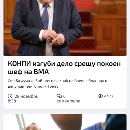
Снимка: БГНЕС, архив
КОНПИ изгуби дело срещу покоен
шеф на ВМА
Става дума за бившия началник на Военна болница и
депутат ген. Стоян Тонев
28 ноември |
0
4477
8:38
коментара