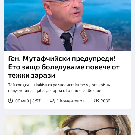
Снимка: бТВ
Ген. Мутафчийски предупреди!
Ето защо боледуваме повече от
тежки зарази
Той сподели и какви са равносметките му от ковид
пандемията, щаба за борба с която оглавяваше
06 май | 8:57
1
коментара
2036