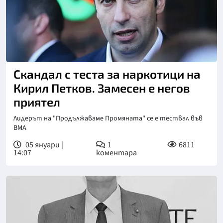
Скандал с теста за наркотици на
Кирил Петков. Замесен е негов
приятел
Лидерът на "Продължаваме Промяната" се е тествал във
ВМА
05 януари |
1
6811
14:07
коментара