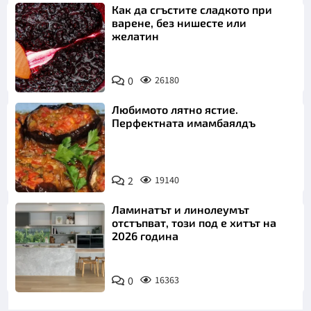
Как да сгъстите сладкото при
варене, без нишесте или
желатин
0
26180
Любимото лятно ястие.
Перфектната имамбаялдъ
2
19140
Ламинатът и линолеумът
отстъпват, този под е хитът на
2026 година
0
16363