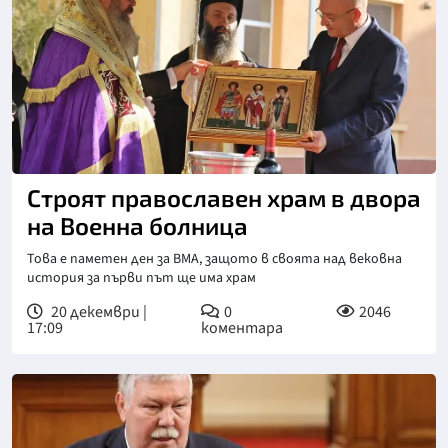
Строят православен храм в двора
на Военна болница
Това е паметен ден за ВМА, защото в своята над вековна
история за първи път ще има храм
20 декември |
0
2046
17:09
коментара