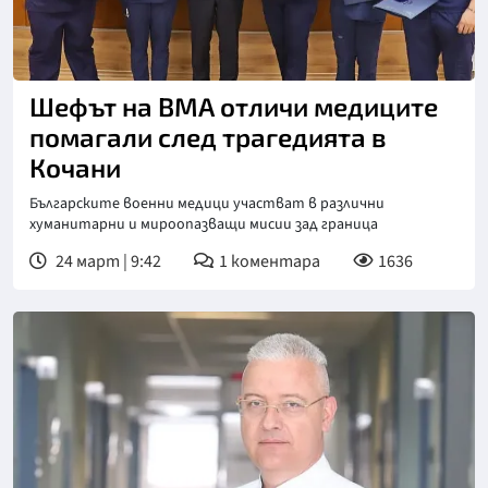
Снимка: ВМА
Шефът на ВМА отличи медиците
помагали след трагедията в
Кочани
Българските военни медици участват в различни
хуманитарни и мироопазващи мисии зад граница
24 март | 9:42
1
коментара
1636