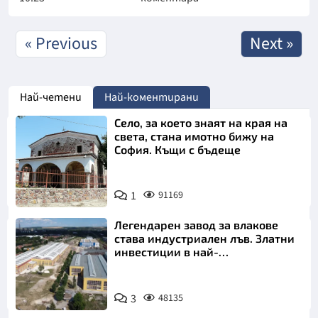
« Previous
Next »
Най-четени
Най-коментирани
Село, за което знаят на края на
света, стана имотно бижу на
София. Къщи с бъдеще
1
91169
Легендарен завод за влакове
става индустриален лъв. Златни
инвестиции в най-
аристократичния ни град
3
48135