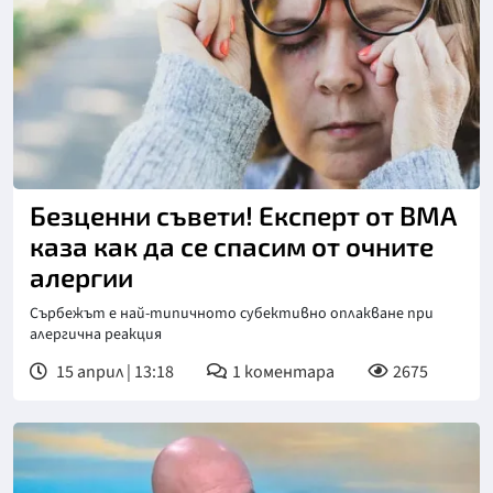
Безценни съвети! Експерт от ВМА
каза как да се спасим от очните
алергии
Сърбежът е най-типичното субективно оплакване при
алергична реакция
15 април | 13:18
1
коментара
2675