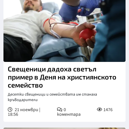
Снимка: ВМА
Свещеници дадоха светъл
пример в Деня на християнското
семейство
Десетки свещеници и семействата им станаха
кръводарители
21 ноември |
0
1476
18:56
коментара