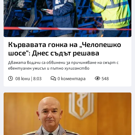
Кървавата гонка на „Челопешко
шосе“: Днес съдът решава
Двамата водачи са обвинени за причиняване на смърт с
евентуален умисъл и пътно хулиганство
08 юни | 8:03
0
коментара
548