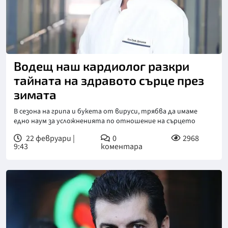
Снимка: ВМА
Водещ наш кардиолог разкри
тайната на здравото сърце през
зимата
В сезона на грипа и букета от вируси, трябва да имаме
едно наум за усложненията по отношение на сърцето
22 февруари |
0
2968
9:43
коментара