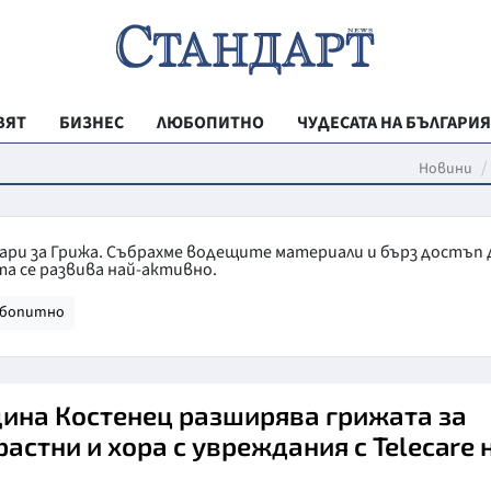
ВЯТ
БИЗНЕС
ЛЮБОПИТНО
ЧУДЕСАТА НА БЪЛГАРИЯ
РЕГИОНАЛНИ
Новини
ВЕСТНИК СТА
МЛАДЕЖКА АК
тари за Грижа. Събрахме водещите материали и бърз достъп 
а се развива най-активно.
ЗДРАВЕ
бопитно
ОБРАЗОВАНИ
МОЯТ ГРАД
ТЕХНОЛОГИИ
ина Костенец разширява грижата за
астни и хора с увреждания с Telecare 
ДА!НА БЪЛГАР
ДА! НА БЪЛГ