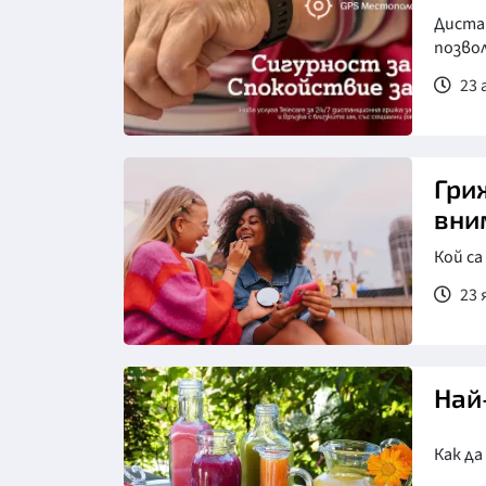
Диста
позво
23 
Гриж
вни
Кой са
23 
Най
Как да