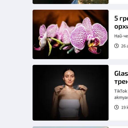
Снимка: Нова телевизия
5 г
орх
Най-ч
26 
Glas
тре
TikTok
актуа
19 