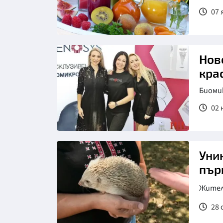
07 
Снимка: https://pixabay.com/
Нов
кра
Биоми
02 
Уник
пър
Жители
28 