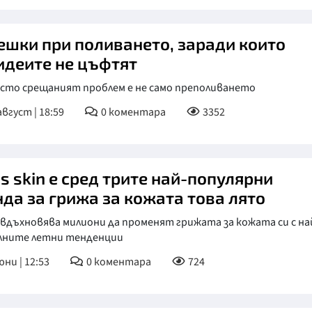
решки при поливането, заради които
идеите не цъфтят
есто срещаният проблем е не само преполиването
август | 18:59
0
коментара
3352
s skin е сред трите най-популярни
нда за грижа за кожата това лято
 вдъхновява милиони да променят грижата за кожата си с на
лните летни тенденции
юни | 12:53
0
коментара
724