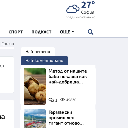
27°
София
предимно облачно
СПОРТ
ПОДКАСТ
ОЩЕ
Грижа
Най-четени
НДАРТ
Най-коментирани
АДЕМИЯ "ЧУДЕСАТА НА БЪЛГАРИЯ"
до
Метод от нашите
баби показва как
най-добре да
Е
съхраняваме
картофите у дома
Снимка:
1
49830
Пиксабей
Германски
на
СКАТА ХРАНА
промишлен
гигант отново
АРСКАТА ИКОНОМИКА