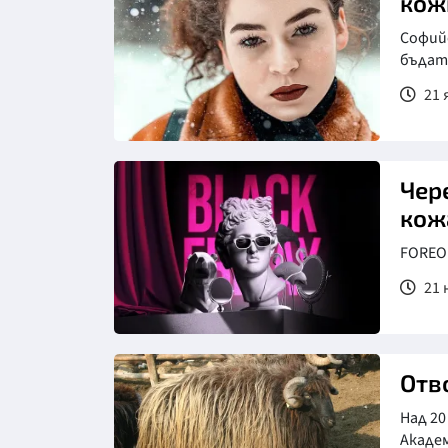
кож
Софий
бъдат
21 
Снимка: Pixabay
Чер
кож
FOREO
21 
Отв
Над 20
Акаде