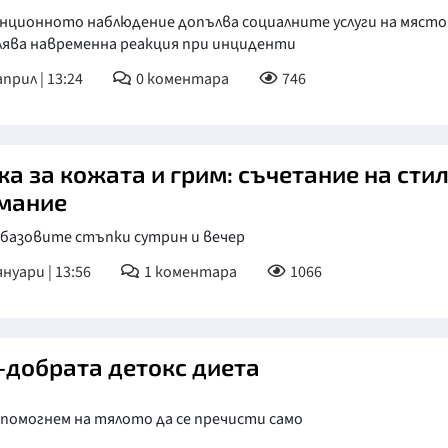
нционното наблюдение допълва социалните услуги на място
КУЛТУРА
лява навременна реакция при инциденти
ПРАВОСЪДИЕ
април | 13:24
0
коментара
746
КРИМИ
КИБЕРЗАЩИТ
а за кожата и грим: съчетание на стил
ВЯРА
мание
ОБЯВИ
 базовите стъпки сутрин и вечер
ВОЙНАТА В У
януари | 13:56
1
коментара
1066
ВРЕМЕТО
-добрата детокс диета
 помогнем на тялото да се пречисти само