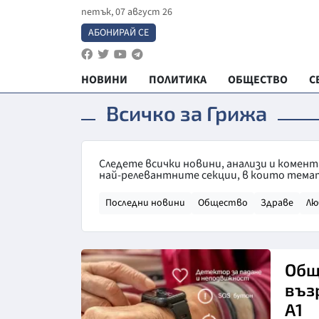
петък, 07 август 26
АБОНИРАЙ СЕ
НОВИНИ
ПОЛИТИКА
ОБЩЕСТВО
С
Всичко за Грижа
Следете всички новини, анализи и комен
най-релевантните секции, в които темат
Последни новини
Общество
Здраве
Лю
Общ
възр
А1