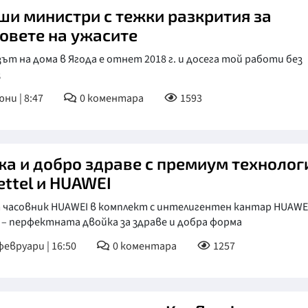
ши министри с тежки разкрития за
овете на ужасите
ът на дома в Ягода е отнет 2018 г. и досега той работи без
з
юни | 8:47
0
коментара
1593
жа и добро здраве с премиум технолог
ettel и HUAWEI
 часовник HUAWEI в комплект с интелигентен кантар HUAWE
3 – перфектната двойка за здраве и добра форма
февруари | 16:50
0
коментара
1257