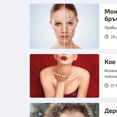
Мож
бръ
Прави
28 
Кое
Милен
поколе
07 
Дер