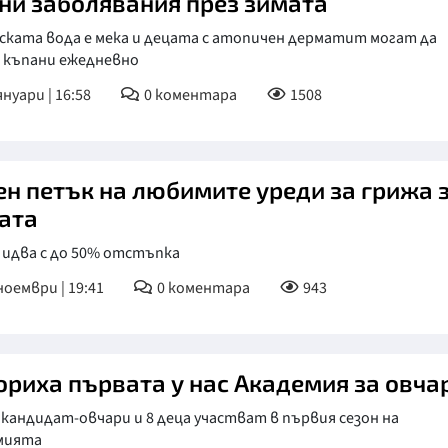
ни заболявания през зимата
ската вода е мека и децата с атопичен дерматит могат да
 къпани ежедневно
януари | 16:58
0
коментара
1508
ен петък на любимите уреди за грижа 
ата
 идва с до 50% отстъпка
ноември | 19:41
0
коментара
943
ориха първата у нас Академия за овча
 кандидат-овчари и 8 деца участват в първия сезон на
мията