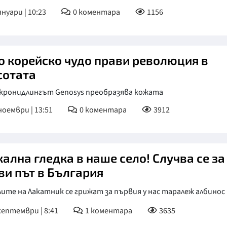
януари | 10:23
0
коментара
1156
о корейско чудо прави революция в
сотата
кронидлингът Genosys преобразява кожата
ноември | 13:51
0
коментара
3912
ална гледка в наше село! Случва се за
ви път в България
те на Лакатник се грижат за първия у нас таралеж албинос
септември | 8:41
1
коментара
3635