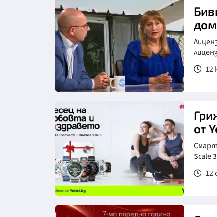
Бив
дом
Лиценз
лицен
12 
Гри
от Y
Смарт
Scale 
12 