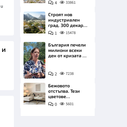
позлатява наш
4
33861
град
 и
Строят нов
индустриален
град. 300 декара
чакат златни
1
15478
заводи
НИЦИ
България печели
 и
милиони всеки
ден от кризата по
Дунав
Снимка:
КРАЙНА
2
7238
БТА
Бежовото
отстъпва. Тези
цветове
превземат
0
5601
всекидневната
през 2026 г.