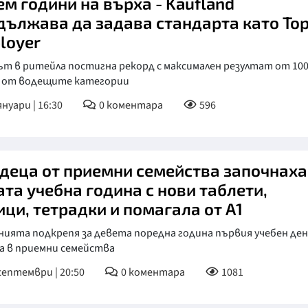
ем години на върха - Kaufland
дължава да задава стандарта като To
loyer
ът в ритейла постигна рекорд с максимален резултат от 10
 от водещите категории
януари | 16:30
0
коментара
596
 деца от приемни семейства започнаха
ата учебна година с нови таблети,
ици, тетрадки и помагала от А1
ията подкрепя за девета поредна година първия учебен ден
а в приемни семейства
септември | 20:50
0
коментара
1081