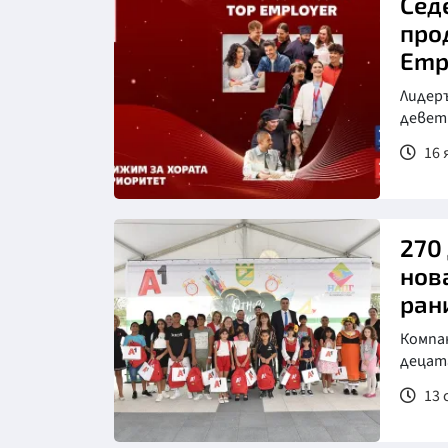
Сед
про
Emp
Лидер
девет
16 
270
нов
ран
Компан
децат
13 