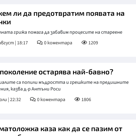
ем ли да предотвратим появата на
чки
лната грижа помага да забавим процесите на стареене
август | 18:17
0
коментара
1209
 поколение остарява най-бавно?
иалите са попили мъдростта и грешките на предишните
ния, казва д-р Антъни Роси
юли | 22:32
0
коментара
1806
матоложка каза как да се пазим от