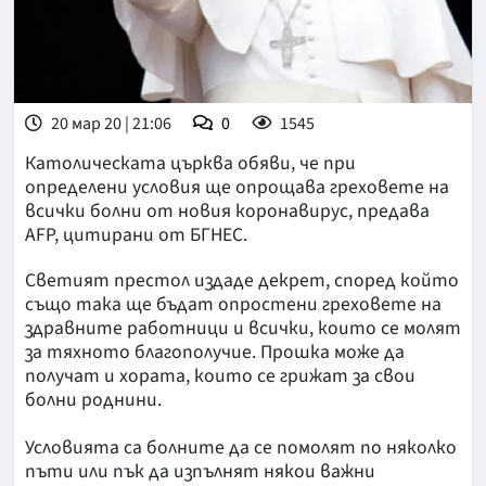
20 мар 20 | 21:06
0
1545
Католическата църква обяви, че при
определени условия ще опрощава греховете на
всички болни от новия коронавирус, предава
AFP, цитирани от БГНЕС.
Светият престол издаде декрет, според който
също така ще бъдат опростени греховете на
здравните работници и всички, които се молят
за тяхното благополучие. Прошка може да
получат и хората, които се грижат за свои
болни роднини.
Условията са болните да се помолят по няколко
пъти или пък да изпълнят някои важни