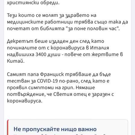
християнски обреди.
Тези които се молят за здравето на
медицинските работници трябва също така да
почетат от библията "за поне половин час".
Декретът беше издаден ден след като
починалите от с коронавируса в Италия
надвишиха 3400 души - повече от жертвите в
Китай.
Самият папа Франциск трябваше да бъде
тестван за COVID-19 по-рано, след като е
проявил симптоми на грип. Нямаше
потвърждение, че Светия отец е заразен с
коронавируса.
Не пропускайте нищо важно