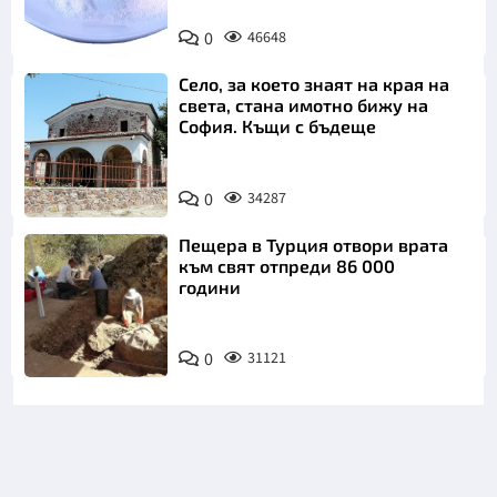
Снимка:
0
46648
Пиксабей
Село, за което знаят на края на
света, стана имотно бижу на
София. Къщи с бъдеще
0
34287
Пещера в Турция отвори врата
към свят отпреди 86 000
години
0
31121