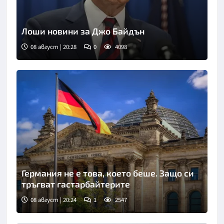
Лоши новини за Джо Байдън
08 август | 20:28
0
4098
Германия не е това, което беше. Защо си
тръгват гастарбайтерите
08 август | 20:24
1
2547