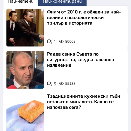
Най-четени
Най-коментирани
Филм от 2010 г. е обявен за най-
великия психологически
трилър в историята
1
80003
Радев свика Съвета по
сигурността, следва ключово
изявление
5
55138
Традиционните кухненски гъби
остават в миналото. Какво се
използва сега?