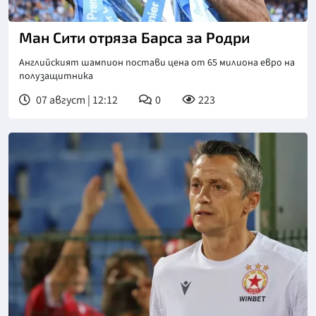
Ман Сити отряза Барса за Родри
Английският шампион постави цена от 65 милиона евро на
полузащитника
07 август | 12:12
0
223
Снимка: БТА