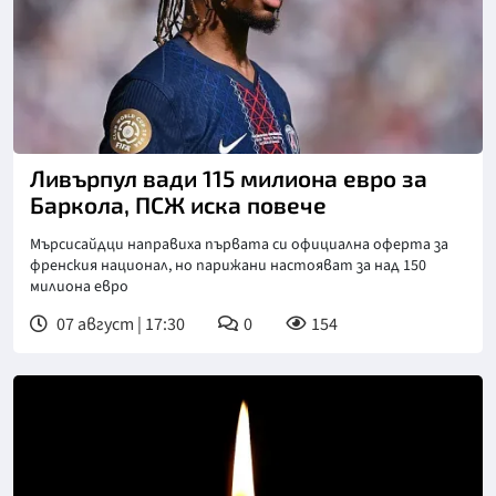
Ливърпул вади 115 милиона евро за
Баркола, ПСЖ иска повече
Мърсисайдци направиха първата си официална оферта за
френския национал, но парижани настояват за над 150
милиона евро
07 август | 17:30
0
154