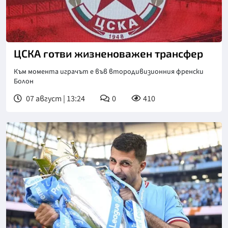
Снимка: БГНЕС
ЦСКА готви жизненоважен трансфер
Към момента играчът е във втородивизионния френски
Болон
07 август | 13:24
0
410