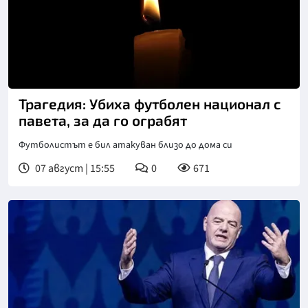
Трагедия: Убиха футболен национал с
павета, за да го ограбят
Футболистът е бил атакуван близо до дома си
07 август | 15:55
0
671