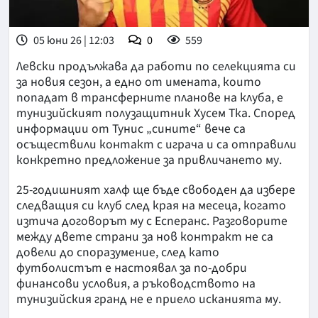
05 юни 26 | 12:03
0
559
Левски продължава да работи по селекцията си
за новия сезон, а едно от имената, които
попадат в трансферните планове на клуба, е
тунизийският полузащитник Хусем Тка. Според
информации от Тунис „сините“ вече са
осъществили контакт с играча и са отправили
конкретно предложение за привличането му.
25-годишният халф ще бъде свободен да избере
следващия си клуб след края на месеца, когато
изтича договорът му с Есперанс. Разговорите
между двете страни за нов контракт не са
довели до споразумение, след като
футболистът е настоявал за по-добри
финансови условия, а ръководството на
тунизийския гранд не е приело исканията му.