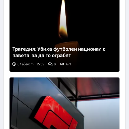
Трагедия: Убиха футболен национал с
павета, за да го ограбят
07 август | 15:55
0
671