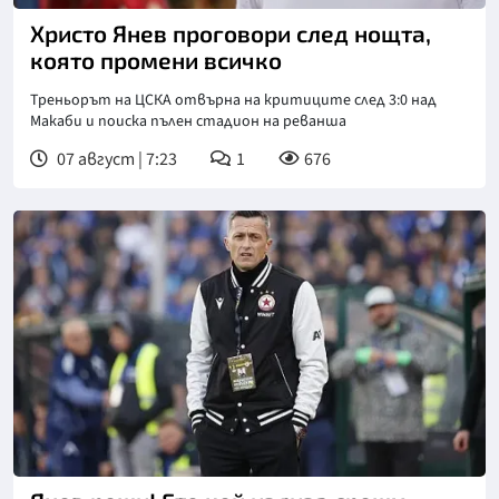
Христо Янев проговори след нощта,
която промени всичко
Треньорът на ЦСКА отвърна на критиците след 3:0 над
Макаби и поиска пълен стадион на реванша
07 август | 7:23
1
676