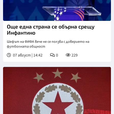
Още една страна се обърна срещу
Инфантино
Шефът на ФИФА вече не се ползва с доверието на
футболната общност
07 август | 14:42
0
229