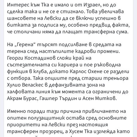
Интерес към Тка е имало и от Израел, но до
сделка така и не се е стигнало. Това увеличава
шансовете на Левски да се включи успешно в
битката за подписа му, особено предвид факта,
че столичани няма да плащат трансферна сума.
На „Герена“ търсят подсилване в средата на
терена след настъпилите кадрови промени.
Георги Костадинов сложи край на
състезателната си кариера и пое ръководна
функция в клуба, докато Карлос Охене се раздели
с отбора. Така опциите пред старши треньора
Хулио Веласкес в дефанзивната зона на
халфовата линия към момента са ограничени до
Акрам Бурас, Гашпер Търдин и Асен Митков.
Именно поради тази причина привличането на
опитен полузащитник остава сред основните
приоритети на Левски през настоящия
трансферен прозорец, а Хусем Тка изглежда като