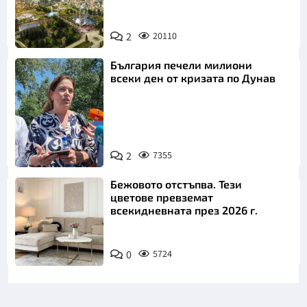
2
20110
България печели милиони
всеки ден от кризата по Дунав
2
7355
Снимка: БТА
Бежовото отстъпва. Тези
цветове превземат
всекидневната през 2026 г.
0
5724