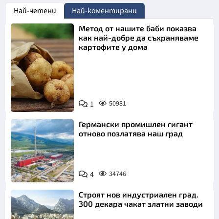
Най-четени
Най-коментирани
Метод от нашите баби показва
как най-добре да съхраняваме
картофите у дома
Снимка:
1
50981
Пиксабей
Германски промишлен гигант
отново позлатява наш град
4
34746
Строят нов индустриален град.
300 декара чакат златни заводи