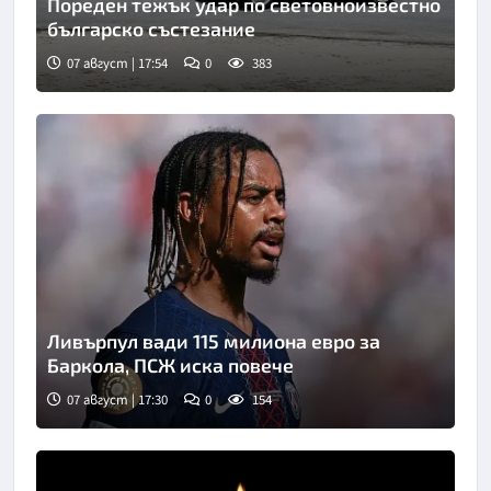
Пореден тежък удар по световноизвестно
българско състезание
07 август | 17:54
0
383
Ливърпул вади 115 милиона евро за
Баркола, ПСЖ иска повече
07 август | 17:30
0
154