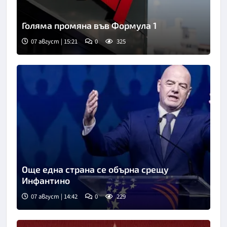
Голяма промяна във Формула 1
07 август | 15:21
0
325
Още една страна се обърна срещу
Инфантино
07 август | 14:42
0
229