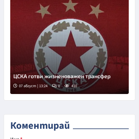
ЦСКА готви жизненоважен трансфер
07 август | 13:24
0
410
Снимка: БГНЕС
Коментирай