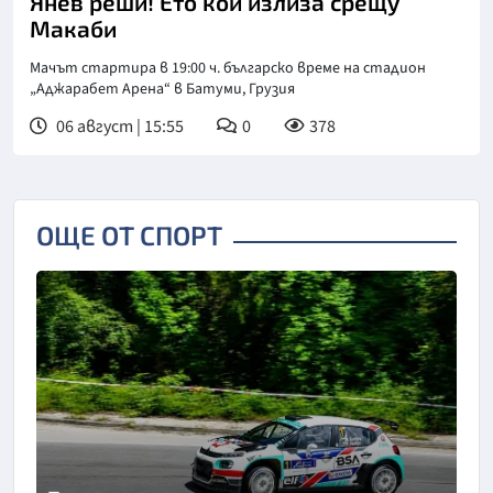
Янев реши! Ето кой излиза срещу
Макаби
Мачът стартира в 19:00 ч. българско време на стадион
„Аджарабет Арена“ в Батуми, Грузия
06 август | 15:55
0
378
ОЩЕ ОТ СПОРТ